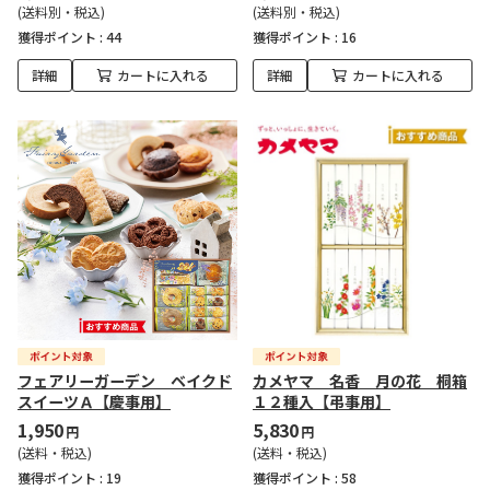
(送料別・税込)
(送料別・税込)
獲得ポイント :
44
獲得ポイント :
16
詳細
カートに入れる
詳細
カートに入れる
フェアリーガーデン ベイクド
カメヤマ 名香 月の花 桐箱
スイーツＡ【慶事用】
１２種入【弔事用】
1,950
5,830
円
円
(送料・税込)
(送料・税込)
獲得ポイント :
19
獲得ポイント :
58