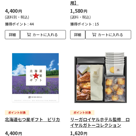
用】
4,400
1,580
円
円
(送料別・税込)
(送料・税込)
獲得ポイント :
44
獲得ポイント :
15
詳細
カートに入れる
詳細
カートに入れる
北海道七つ星ギフト ピリカ
リーガロイヤルホテル監修 ロ
イヤルガトーコレクション
4,400
1,620
円
円