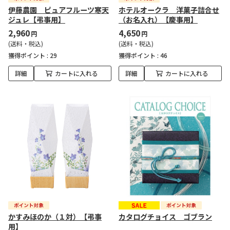
伊藤農園 ピュアフルーツ寒天
ホテルオークラ 洋菓子詰合せ
ジュレ【弔事用】
（お名入れ）【慶事用】
2,960
4,650
円
円
(送料・税込)
(送料・税込)
獲得ポイント :
29
獲得ポイント :
46
詳細
カートに入れる
詳細
カートに入れる
かすみほのか（１対）【弔事
カタログチョイス ゴブラン
用】