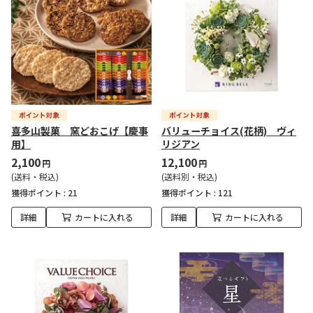
喜多山製菓 窯どおこげ【慶事
バリューチョイス(花柄) ヴィ
用】
リジアン
2,100
12,100
円
円
(送料・税込)
(送料別・税込)
獲得ポイント :
21
獲得ポイント :
121
詳細
カートに入れる
詳細
カートに入れる