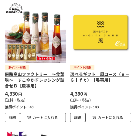
飛騨高山ファクトリー ～食菜
選べるギフト 風コース（ｅ－
味～ すこやかドレッシング詰
Ｇｉｆｔ）【弔事用】
合せＢ【慶事用】
4,330
4,390
円
円
(送料・税込)
(送料・税込)
獲得ポイント :
43
獲得ポイント :
43
詳細
カートに入れる
詳細
カートに入れる