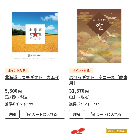
北海道七つ星ギフト カムイ
選べるギフト 空コース【慶事
用】
5,500
31,570
円
円
(送料別・税込)
(送料・税込)
獲得ポイント :
55
獲得ポイント :
315
詳細
カートに入れる
詳細
カートに入れる