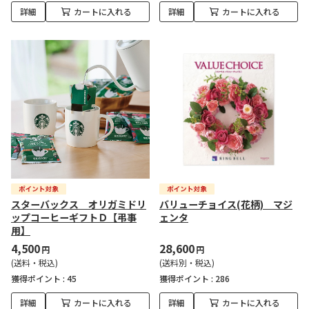
詳細
カートに入れる
詳細
カートに入れる
スターバックス オリガミドリ
バリューチョイス(花柄) マジ
ップコーヒーギフトＤ【弔事
ェンタ
用】
4,500
28,600
円
円
(送料・税込)
(送料別・税込)
獲得ポイント :
45
獲得ポイント :
286
詳細
カートに入れる
詳細
カートに入れる