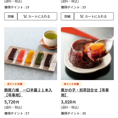
(送料・税込)
(送料・税込)
獲得ポイント :
19
獲得ポイント :
33
詳細
カートに入れる
詳細
カートに入れる
鶴屋八幡 一口羊羹２１本入
栗かの子・煎茶詰合せ【弔事
【弔事用】
用】
5,720
3,020
円
円
(送料・税込)
(送料・税込)
獲得ポイント :
57
獲得ポイント :
30