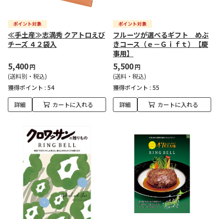
≪手土産≫志満秀 クアトロえび
フルーツが選べるギフト めぶ
チーズ ４２袋入
きコース（ｅ－Ｇｉｆｔ）【慶
事用】
5,400
5,500
円
円
(送料別・税込)
(送料・税込)
獲得ポイント :
54
獲得ポイント :
55
詳細
カートに入れる
詳細
カートに入れる