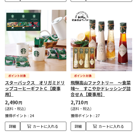
スターバックス オリガミドリ
飛騨高山ファクトリー ～食菜
ップコーヒーギフトＣ【慶事
味～ すこやかドレッシング詰
用】
合せＡ【慶事用】
2,490
2,710
円
円
(送料・税込)
(送料・税込)
獲得ポイント :
24
獲得ポイント :
27
詳細
カートに入れる
詳細
カートに入れる