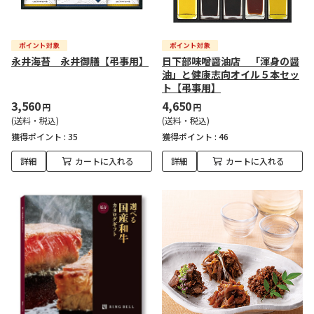
永井海苔 永井御膳【弔事用】
日下部味噌醤油店 「渾身の醤
油」と健康志向オイル５本セッ
ト【弔事用】
3,560
4,650
円
円
(送料・税込)
(送料・税込)
獲得ポイント :
35
獲得ポイント :
46
詳細
カートに入れる
詳細
カートに入れる