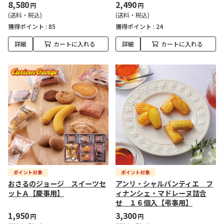
8,580
2,490
円
円
(送料・税込)
(送料・税込)
獲得ポイント :
85
獲得ポイント :
24
詳細
カートに入れる
詳細
カートに入れる
おさるのジョージ スイーツセ
アンリ・シャルパンティエ フ
ットＡ【慶事用】
ィナンシェ・マドレーヌ詰合
せ １６個入【弔事用】
1,950
3,300
円
円