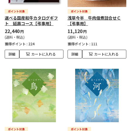
選べる国産和牛カタログギフ
浅草今半 牛肉佃煮詰合せＣ
ト 延壽コース【弔事用】
【弔事用】
22,440
11,120
円
円
(送料・税込)
(送料・税込)
獲得ポイント :
224
獲得ポイント :
111
詳細
カートに入れる
詳細
カートに入れる