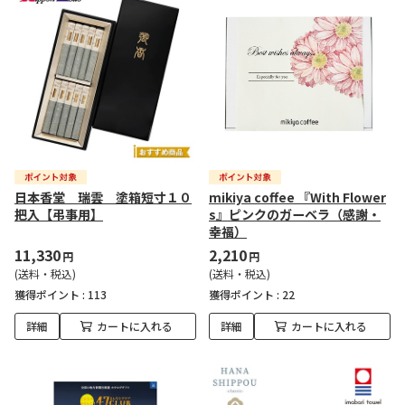
日本香堂 瑞雲 塗箱短寸１０
mikiya coffee 『With Flower
把入【弔事用】
s』ピンクのガーベラ（感謝・
幸福）
11,330
2,210
円
円
(送料・税込)
(送料・税込)
獲得ポイント :
113
獲得ポイント :
22
詳細
カートに入れる
詳細
カートに入れる