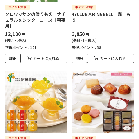
クロワッサンの贈りもの ナチ
47CLUB×RINGBELL 森 も
ュラル＆シック コース【弔事
り
用】
12,100
3,850
円
円
(送料・税込)
(送料別・税込)
獲得ポイント :
121
獲得ポイント :
38
詳細
カートに入れる
詳細
カートに入れる