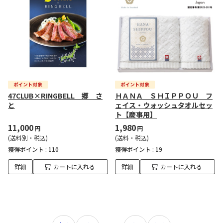
47CLUB×RINGBELL 郷 さ
ＨＡＮＡ ＳＨＩＰＰＯＵ フ
と
ェイス・ウォッシュタオルセッ
ト【慶事用】
11,000
1,980
円
円
(送料別・税込)
(送料・税込)
獲得ポイント :
110
獲得ポイント :
19
詳細
カートに入れる
詳細
カートに入れる