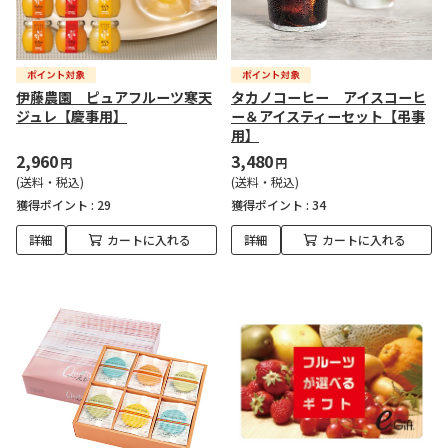
伊藤農園 ピュアフルーツ寒天
タカノコーヒー アイスコーヒ
ジュレ【慶事用】
ー＆アイスティーセット【弔事
用】
2,960
3,480
円
円
(送料・税込)
(送料・税込)
獲得ポイント :
29
獲得ポイント :
34
詳細
カートに入れる
詳細
カートに入れる