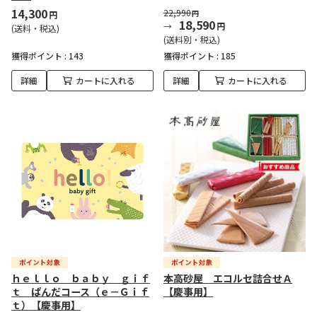
14,300
22,990
円
円
18,590
円
(送料・税込)
(送料別・税込)
獲得ポイント :
143
獲得ポイント :
185
詳細
カートに入れる
詳細
カートに入れる
ｈｅｌｌｏ ｂａｂｙ ｇｉｆ
本高砂屋 エコルセ詰合せＡ
ｔ ぱんだコース（ｅ－Ｇｉｆ
【慶事用】
ｔ）【慶事用】