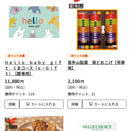
ｈｅｌｌｏ ｂａｂｙ ｇｉｆ
喜多山製菓 窯どおこげ【弔事
ｔ くまコース（ｅ－Ｇｉｆ
用】
ｔ）【慶事用】
11,880
2,100
円
円
(送料・税込)
(送料・税込)
獲得ポイント :
118
獲得ポイント :
21
詳細
カートに入れる
詳細
カートに入れる