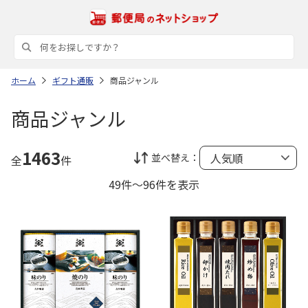
ホーム
ギフト通販
商品ジャンル
商品ジャンル
1463
並べ替え：
全
件
49件～96件を表示