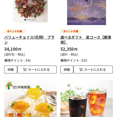
バリューチョイス(花柄) ブラ
選べるギフト 星コース【慶事
ン
用】
34,100
52,350
円
円
(送料別・税込)
(送料・税込)
獲得ポイント :
341
獲得ポイント :
523
詳細
カートに入れる
詳細
カートに入れる