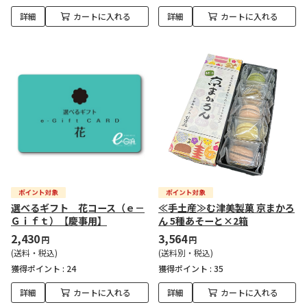
詳細
カートに入れる
詳細
カートに入れる
選べるギフト 花コース（ｅ－
≪手土産≫む津美製菓 京まかろ
Ｇｉｆｔ）【慶事用】
ん 5種あそーと×2箱
2,430
3,564
円
円
(送料・税込)
(送料別・税込)
獲得ポイント :
24
獲得ポイント :
35
詳細
カートに入れる
詳細
カートに入れる