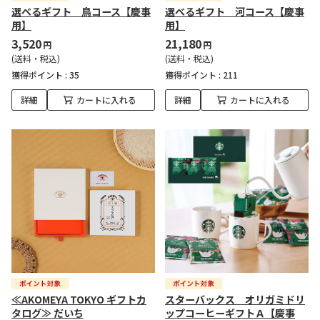
選べるギフト 鳥コース【慶事
選べるギフト 河コース【慶事
用】
用】
3,520
21,180
円
円
(送料・税込)
(送料・税込)
獲得ポイント :
35
獲得ポイント :
211
詳細
カートに入れる
詳細
カートに入れる
≪AKOMEYA TOKYO ギフトカ
スターバックス オリガミドリ
タログ≫ だいち
ップコーヒーギフトＡ【慶事