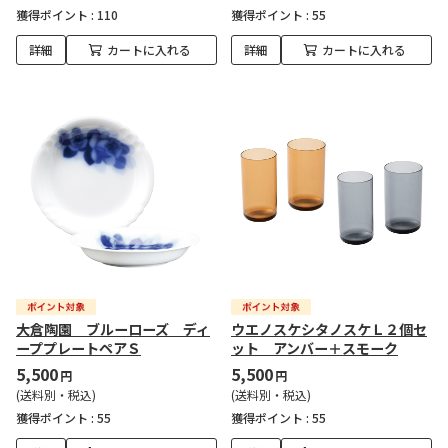
獲得ポイント :
110
獲得ポイント :
55
詳細
カートに入れる
詳細
カートに入れる
大倉陶園 ブルーローズ ディ
ウエノスケシタノスケＬ２個セ
ーププレートペアＳ
ット アンバー＋スモーク
5,500
5,500
円
円
(送料別・税込)
(送料別・税込)
獲得ポイント :
55
獲得ポイント :
55