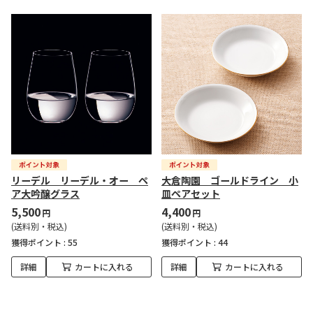
リーデル リーデル・オー ペ
大倉陶園 ゴールドライン 小
ア大吟醸グラス
皿ペアセット
5,500
4,400
円
円
(送料別・税込)
(送料別・税込)
獲得ポイント :
55
獲得ポイント :
44
詳細
カートに入れる
詳細
カートに入れる