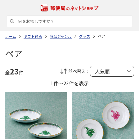
ホーム
ギフト通販
商品ジャンル
グッズ
ペア
ペア
23
並べ替え：
全
件
1件～23件を表示