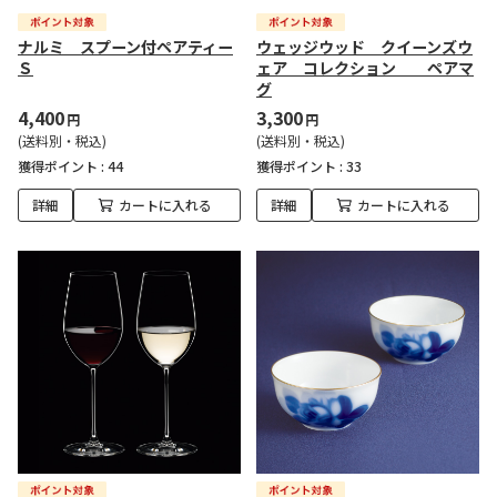
ナルミ スプーン付ペアティー
ウェッジウッド クイーンズウ
Ｓ
ェア コレクション ペアマ
グ
4,400
3,300
円
円
(送料別・税込)
(送料別・税込)
獲得ポイント :
44
獲得ポイント :
33
詳細
カートに入れる
詳細
カートに入れる