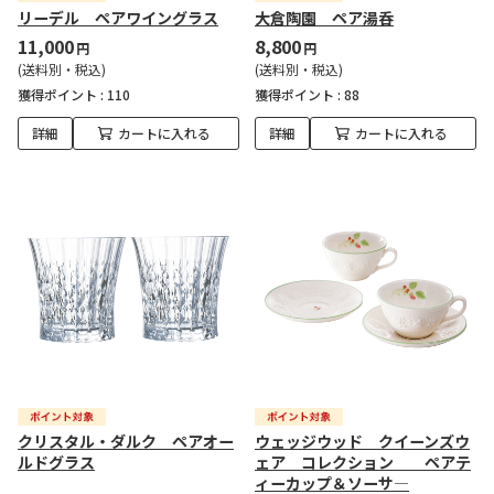
リーデル ペアワイングラス
大倉陶園 ペア湯呑
11,000
8,800
円
円
(送料別・税込)
(送料別・税込)
獲得ポイント :
110
獲得ポイント :
88
詳細
カートに入れる
詳細
カートに入れる
クリスタル・ダルク ペアオー
ウェッジウッド クイーンズウ
ルドグラス
ェア コレクション ペアテ
ィーカップ＆ソーサ―