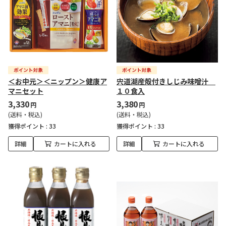
＜お中元＞＜ニップン＞健康ア
宍道湖産殻付きしじみ味噌汁
マニセット
１０食入
3,330
3,380
円
円
(送料・税込)
(送料・税込)
獲得ポイント :
33
獲得ポイント :
33
詳細
カートに入れる
詳細
カートに入れる