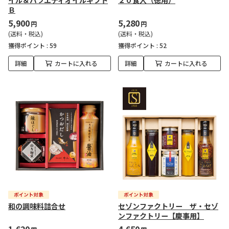
イル＆バラエティオイルギフト
２０食入（徳用）
Ｂ
5,900
5,280
円
円
(送料・税込)
(送料・税込)
獲得ポイント :
59
獲得ポイント :
52
詳細
カートに入れる
詳細
カートに入れる
和の調味料詰合せ
セゾンファクトリー ザ・セゾ
ンファクトリー【慶事用】