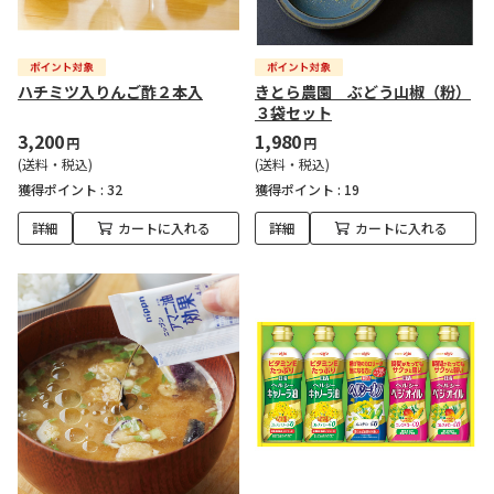
ハチミツ入りんご酢２本入
きとら農園 ぶどう山椒（粉）
３袋セット
3,200
1,980
円
円
(送料・税込)
(送料・税込)
獲得ポイント :
32
獲得ポイント :
19
詳細
カートに入れる
詳細
カートに入れる