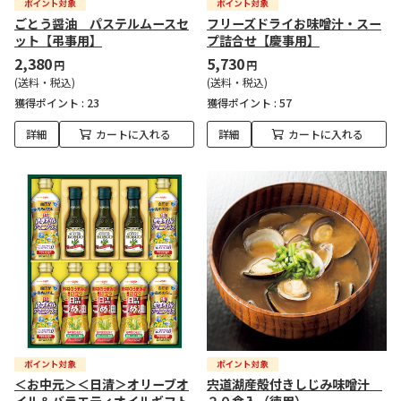
ごとう醤油 パステルムースセ
フリーズドライお味噌汁・スー
ット【弔事用】
プ詰合せ【慶事用】
2,380
5,730
円
円
(送料・税込)
(送料・税込)
獲得ポイント :
23
獲得ポイント :
57
詳細
カートに入れる
詳細
カートに入れる
＜お中元＞＜日清＞オリーブオ
宍道湖産殻付きしじみ味噌汁