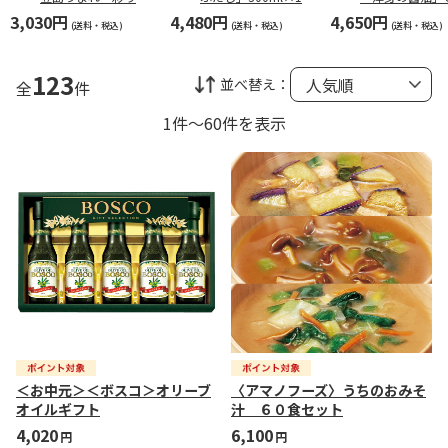
レッシングセットＡ
本
康志向オイル５
3,030円
4,480円
4,650円
【弔事用】
ット【弔事用】
(送料・税込)
(送料・税込)
(送料・税込)
123
並べ替え：
全
件
1件～60件を表示
＜お中元＞＜ボスコ＞オリーブ
〈アマノフーズ〉うちのおみそ
オイルギフト
汁 ６０食セット
4,020
6,100
円
円