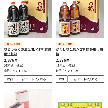
味どうらくの里 1.8L×2本 贈答
かくし味 1.8L×2本 贈答用化粧
用化粧箱
箱
2,376
2,376
円
円
(送料別・税込)
(送料別・税込)
獲得ポイント :
23
獲得ポイント :
23
詳細
カートに入れる
詳細
カートに入れる