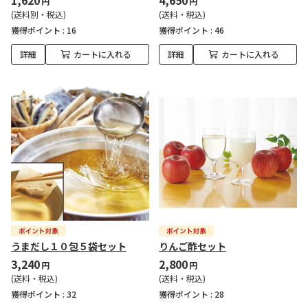
1,620
4,650
円
円
(送料別・税込)
(送料・税込)
獲得ポイント :
16
獲得ポイント :
46
詳細
カートに入れる
詳細
カートに入れる
うまだし１０包５袋セット
りんご酢セット
3,240
2,800
円
円
(送料・税込)
(送料・税込)
獲得ポイント :
32
獲得ポイント :
28