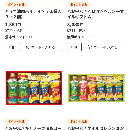
アマニ油効果４．４×３１袋入
＜お中元＞＜日清＞ヘルシーオ
Ｂ（２個）
イルギフトＡ
3,380
3,080
円
円
(送料・税込)
(送料・税込)
獲得ポイント :
33
獲得ポイント :
30
詳細
カートに入れる
詳細
カートに入れる
＜お中元＞キャノーラ油＆コー
＜お中元＞オイルセレクション