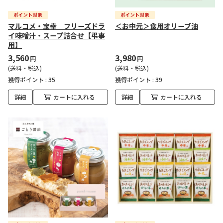
マルコメ・宝幸 フリーズドラ
＜お中元＞食用オリーブ油
イ味噌汁・スープ詰合せ【弔事
用】
3,560
3,980
円
円
(送料・税込)
(送料・税込)
獲得ポイント :
35
獲得ポイント :
39
詳細
カートに入れる
詳細
カートに入れる