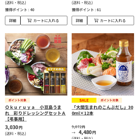
(送料・税込)
(送料・税込)
獲得ポイント :
40
獲得ポイント :
61
詳細
カートに入れる
詳細
カートに入れる
Ｏｋｕｒｕｙａ 小豆島うま
「大間生まれのこんぶだし」30
れ 彩りドレッシングセットＡ
0ml×12本
【弔事用】
3,030
9,072
円
円
4,480
円
(送料・税込)
(送料・税込)