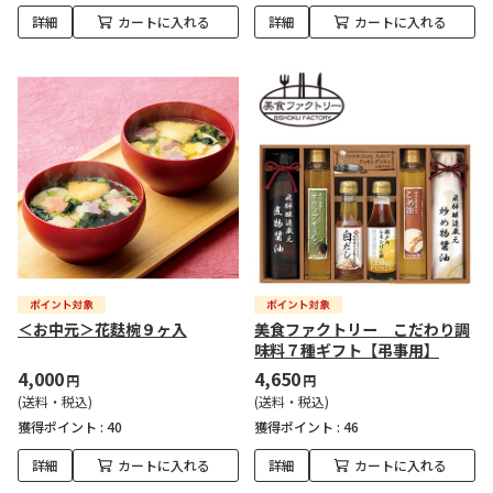
詳細
カートに入れる
詳細
カートに入れる
＜お中元＞花麩椀９ヶ入
美食ファクトリー こだわり調
味料７種ギフト【弔事用】
4,000
4,650
円
円
(送料・税込)
(送料・税込)
獲得ポイント :
40
獲得ポイント :
46
詳細
カートに入れる
詳細
カートに入れる