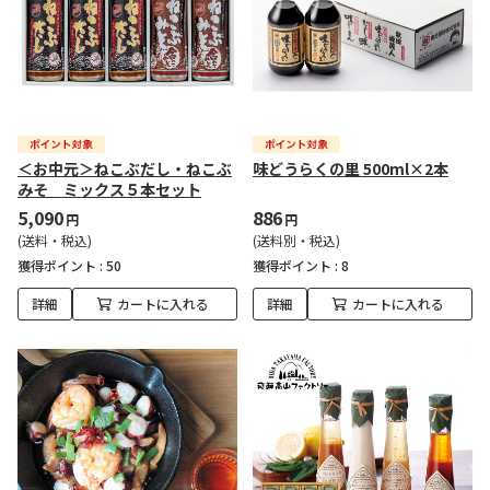
＜お中元＞ねこぶだし・ねこぶ
味どうらくの里 500ml×2本
みそ ミックス５本セット
5,090
886
円
円
(送料・税込)
(送料別・税込)
獲得ポイント :
50
獲得ポイント :
8
詳細
カートに入れる
詳細
カートに入れる