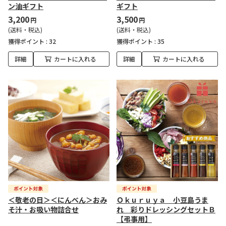
ン油ギフト
ギフト
3,200
3,500
円
円
(送料・税込)
(送料・税込)
獲得ポイント :
32
獲得ポイント :
35
詳細
カートに入れる
詳細
カートに入れる
＜敬老の日＞＜にんべん＞おみ
Ｏｋｕｒｕｙａ 小豆島うま
そ汁・お吸い物詰合せ
れ 彩りドレッシングセットＢ
【弔事用】