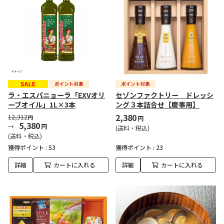
ラ・エスパニョーラ「EXVオリ
セゾンファクトリー ドレッシ
ーブオイル」1L×3本
ング３本詰合せ【慶事用】
2,380
12,312
円
円
5,380
円
(送料・税込)
(送料・税込)
獲得ポイント :
53
獲得ポイント :
23
詳細
カートに入れる
詳細
カートに入れる