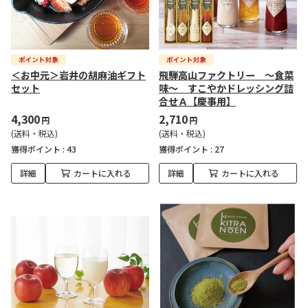
＜お中元＞岩井の胡麻油ギフト
飛騨高山ファクトリー ～食菜
セット
味～ すこやかドレッシング詰
合せＡ【慶事用】
4,300
2,710
円
円
(送料・税込)
(送料・税込)
獲得ポイント :
43
獲得ポイント :
27
詳細
カートに入れる
詳細
カートに入れる