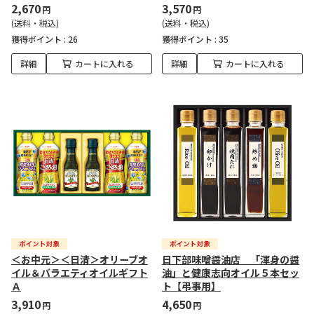
2,670
3,570
円
円
(送料・税込)
(送料・税込)
獲得ポイント :
26
獲得ポイント :
35
詳細
カートに入れる
詳細
カートに入れる
＜お中元＞＜日清＞オリーブオ
日下部味噌醤油店 「渾身の醤
イル＆バラエティオイルギフト
油」と健康志向オイル５本セッ
Ａ
ト【弔事用】
3,910
4,650
円
円