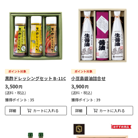
黒酢ドレッシングセット B-11C
小豆島醤油詰合せ
3,500
3,900
円
円
(送料・税込)
(送料・税込)
獲得ポイント :
35
獲得ポイント :
39
詳細
カートに入れる
詳細
カートに入れる