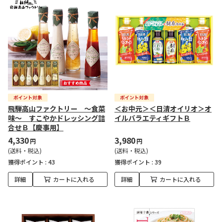
飛騨高山ファクトリー ～食菜
＜お中元＞＜日清オイリオ＞オ
味～ すこやかドレッシング詰
イルバラエティギフトＢ
合せＢ【慶事用】
4,330
3,980
円
円
(送料・税込)
(送料・税込)
獲得ポイント :
43
獲得ポイント :
39
詳細
カートに入れる
詳細
カートに入れる