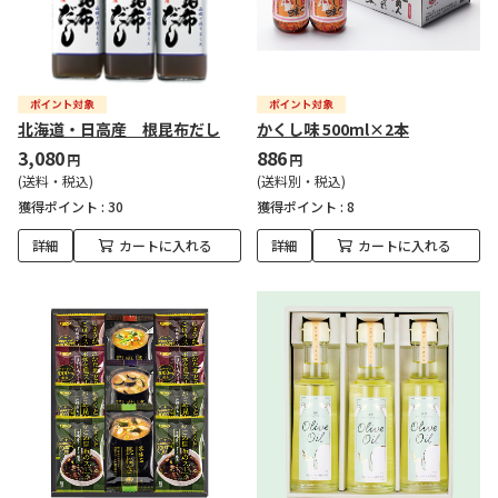
北海道・日高産 根昆布だし
かくし味 500ml×2本
3,080
886
円
円
(送料・税込)
(送料別・税込)
獲得ポイント :
30
獲得ポイント :
8
詳細
カートに入れる
詳細
カートに入れる