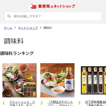
ホーム
ネットショップ
調味料
調味料
調味料ランキング
Ｏｋｕｒｕｙａ 小
「大間生まれのこん
日下部味噌醤
豆島うまれ 彩りド
ぶだし」300ml×12
「渾身の醤油」