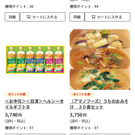
獲得ポイント :
30
獲得ポイント :
44
詳細
カートに入れる
詳細
カートに入れる
＜お中元＞＜日清＞ヘルシーオ
〈アマノフーズ〉うちのおみそ
イルギフトＢ
汁 ３０食セット
3,740
3,750
円
円
(送料・税込)
(送料・税込)
獲得ポイント :
37
獲得ポイント :
37