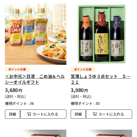
＜お中元＞日清 こめ油＆ヘル
宮滝しょうゆ３点セット Ｓ－
シーオイルギフト
２１
3,680
3,080
円
円
(送料・税込)
(送料・税込)
獲得ポイント :
36
獲得ポイント :
30
詳細
カートに入れる
詳細
カートに入れる