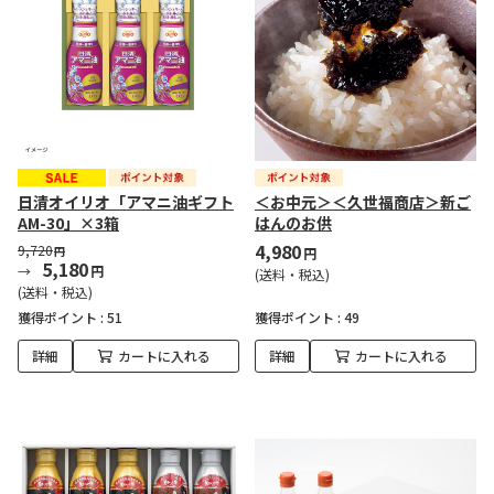
日清オイリオ「アマニ油ギフト
＜お中元＞＜久世福商店＞新ご
AM-30」×3箱
はんのお供
4,980
9,720
円
円
5,180
円
(送料・税込)
(送料・税込)
獲得ポイント :
51
獲得ポイント :
49
詳細
カートに入れる
詳細
カートに入れる