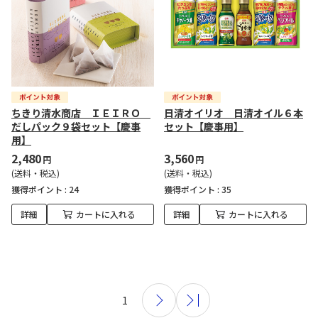
ちきり清水商店 ＩＥＩＲＯ
日清オイリオ 日清オイル６本
だしパック９袋セット【慶事
セット【慶事用】
用】
2,480
3,560
円
円
(送料・税込)
(送料・税込)
獲得ポイント :
24
獲得ポイント :
35
詳細
カートに入れる
詳細
カートに入れる
1