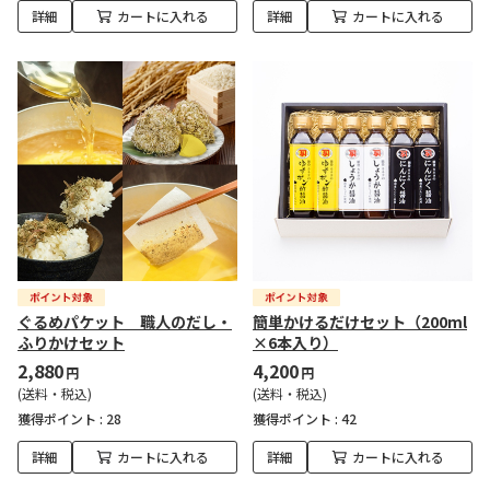
詳細
カートに入れる
詳細
カートに入れる
ぐるめパケット 職人のだし・
簡単かけるだけセット（200ml
ふりかけセット
×6本入り）
2,880
4,200
円
円
(送料・税込)
(送料・税込)
獲得ポイント :
28
獲得ポイント :
42
詳細
カートに入れる
詳細
カートに入れる