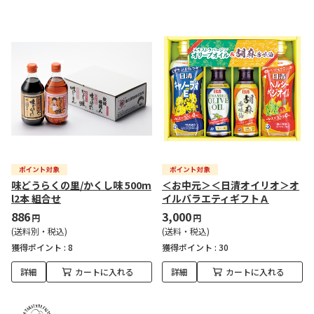
味どうらくの里/かくし味 500m
＜お中元＞＜日清オイリオ＞オ
l2本 組合せ
イルバラエティギフトＡ
886
3,000
円
円
(送料別・税込)
(送料・税込)
獲得ポイント :
8
獲得ポイント :
30
詳細
カートに入れる
詳細
カートに入れる