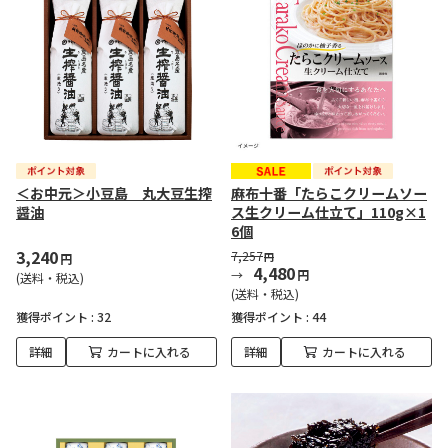
＜お中元＞小豆島 丸大豆生搾
麻布十番「たらこクリームソー
醤油
ス生クリーム仕立て」110g×1
6個
3,240
7,257
円
円
4,480
円
(送料・税込)
(送料・税込)
獲得ポイント :
32
獲得ポイント :
44
詳細
カートに入れる
詳細
カートに入れる