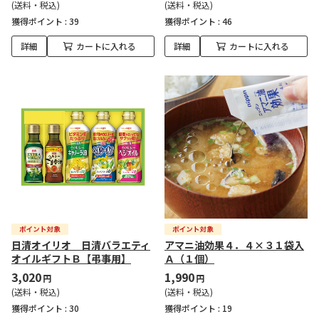
(送料・税込)
(送料・税込)
獲得ポイント :
39
獲得ポイント :
46
詳細
カートに入れる
詳細
カートに入れる
日清オイリオ 日清バラエティ
アマニ油効果４．４×３１袋入
オイルギフトＢ【弔事用】
Ａ（１個）
3,020
1,990
円
円
(送料・税込)
(送料・税込)
獲得ポイント :
30
獲得ポイント :
19