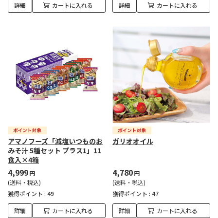
詳細
カートに入れる
詳細
カートに入れる
アマノフーズ「減塩いつものお
ガリオオイル
みそ汁 5種セット プラス1」11
食入×4箱
4,999
4,780
円
円
(送料・税込)
(送料・税込)
獲得ポイント :
49
獲得ポイント :
47
詳細
カートに入れる
詳細
カートに入れる