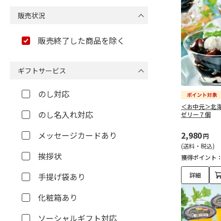
販売状況
販売終了した商品を除く
ギフトサービス
のし対応
＜お中元＞北
のし名入れ対応
ゼリー７個
メッセージカードあり
2,980
円
(送料・税込)
挨拶状
獲得ポイント
手提げ袋あり
詳細
化粧箱あり
ソーシャルギフト対応