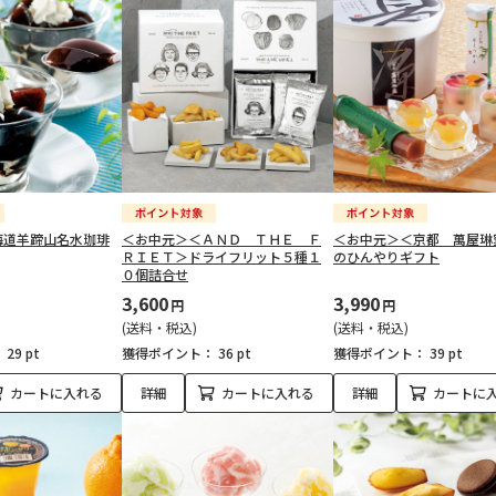
海道羊蹄山名水珈琲
＜お中元＞＜ＡＮＤ ＴＨＥ Ｆ
＜お中元＞＜京都 萬屋琳
ＲＩＥＴ＞ドライフリット５種１
のひんやりギフト
０個詰合せ
3,600
3,990
円
円
(送料・税込)
(送料・税込)
：
29 pt
獲得ポイント：
36 pt
獲得ポイント：
39 pt
カートに入れる
詳細
カートに入れる
詳細
カートに