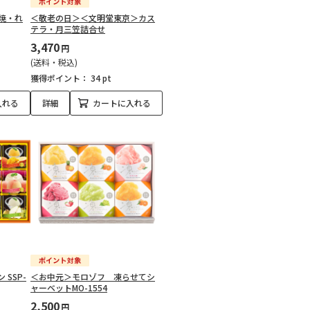
焼・れ
＜敬老の日＞＜文明堂東京＞カス
テラ・月三笠詰合せ
3,470
円
(送料・税込)
獲得ポイント：
34 pt
入れる
詳細
カートに入れる
SSP-
＜お中元＞モロゾフ 凍らせてシ
ャーベットMO-1554
2,500
円