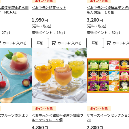
北海道羊蹄山名水珈
＜お中元＞銘菓セット
＜お中元＞＜虎屋本舗＞虎
MCJ-AE
もん虎焼 １０個
1,950
3,200
円
円
(送料・税込)
(送料・税込)
：
27 pt
獲得ポイント：
19 pt
獲得ポイント：
32 pt
カートに入れる
詳細
カートに入れる
詳細
カートに
沢フルーツの水よう
＜お中元＞＜銀座千疋屋＞銀座フ
サマースイーツセレクション 
ルーツジュレ ９個
20
4,860
2,800
円
円