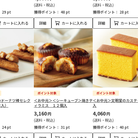
(送料・税込)
(送料・税込)
：
29 pt
獲得ポイント：
48 pt
獲得ポイント：
28 pt
カートに入れる
詳細
カートに入れる
詳細
カートに
のドーナツ棒セレク
＜お中元＞＜シーキューブ＞焼きテ
＜お中元＞文明堂のカステ
本入）
ィラミス １２個入
入
3,160
4,060
円
円
(送料・税込)
(送料・税込)
：
24 pt
獲得ポイント：
31 pt
獲得ポイント：
40 pt