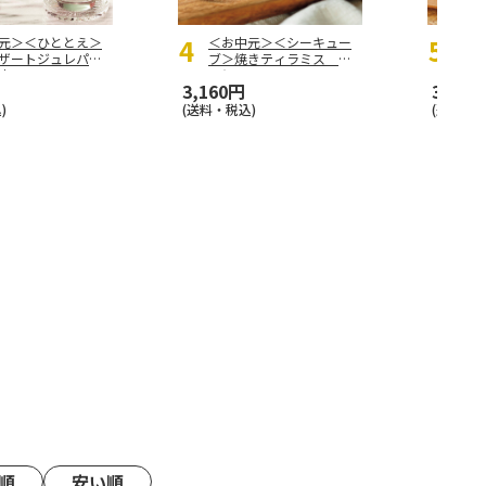
元＞＜ひととえ＞
＜お中元＞＜シーキュー
＜お
ザートジュレパフ
ブ＞焼きティラミス １
琳窕
産フルー
…
２個入
ト
3,160円
3,990
)
(送料・税込)
(送料・税
順
安い順