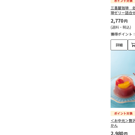
三喜屋珈琲 
琲ゼリー詰合せ 
2,770
円
(送料・税込)
獲得ポイント
詳細
＜お中元＞贅
かん
2,980
円