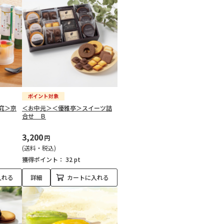
窕＞京
＜お中元＞＜優雅亭＞スイーツ詰
合せ Ｂ
3,200
円
(送料・税込)
獲得ポイント：
32 pt
入れる
詳細
カートに入れる