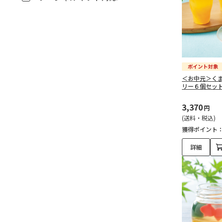
＜お中元＞く
リー６個セッ
3,370
円
(送料・税込)
獲得ポイント
詳細