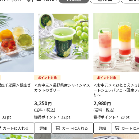
銀座千疋屋＞銀座ゼ
＜お中元＞長野県産シャインマス
＜お中元＞＜ひととえ＞３
カットのゼリー
ートジュレパフェ～国産フ
り～
3,250
2,980
円
円
(送料・税込)
(送料・税込)
：
32 pt
獲得ポイント：
32 pt
獲得ポイント：
29 pt
カートに入れる
詳細
カートに入れる
詳細
カートに