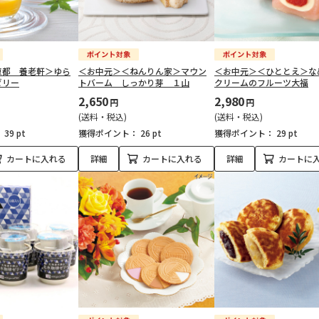
京都 養老軒＞ゆら
＜お中元＞＜ねんりん家＞マウン
＜お中元＞＜ひととえ＞な
ゼリー
トバーム しっかり芽 １山
クリームのフルーツ大福
2,650
2,980
円
円
(送料・税込)
(送料・税込)
：
39 pt
獲得ポイント：
26 pt
獲得ポイント：
29 pt
カートに入れる
詳細
カートに入れる
詳細
カートに