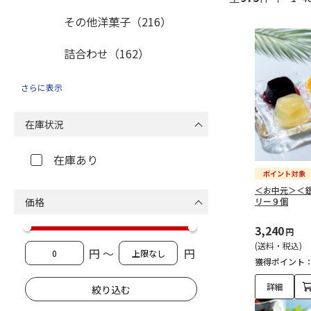
その他洋菓子（216）
詰合わせ（162）
その他菓子（31）
さらに表示
その他菓子（31）
在庫状況
在庫あり
＜お中元＞＜
価格
リー９個
3,240
円
(送料・税込)
円 ～
円
獲得ポイント
詳細