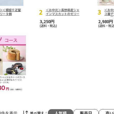
＞＜銀座千疋屋
＜お中元＞長野県産シャ
＜お中
リー９個
インマスカットのゼリー
３層デ
ェ～国
3,250円
2,980円
の定期便
(送料・税込)
(送料・税込
48件
を表示
人気順
販売日
高い
並べ替え：