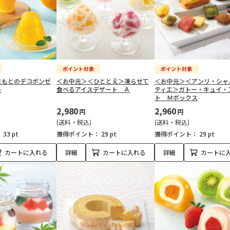
まもとのデコポンゼ
＜お中元＞＜ひととえ＞凍らせて
＜お中元＞＜アンリ・シャ
ト
食べるアイスデザート Ａ
ティエ＞ガトー・キュイ・
ト Ｍボックス
2,980
2,960
円
円
(送料・税込)
(送料・税込)
：
33 pt
獲得ポイント：
29 pt
獲得ポイント：
29 pt
カートに入れる
詳細
カートに入れる
詳細
カートに