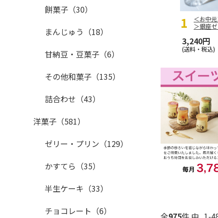
餅菓子（30）
＜お中元
＞銀座ゼ
まんじゅう（18）
3,240円
おすすめ
(送料・税込)
甘納豆・豆菓子（6）
その他和菓子（135）
詰合わせ（43）
洋菓子（581）
ゼリー・プリン（129）
かすてら（35）
半生ケーキ（33）
チョコレート（6）
全
975
件 中
1-