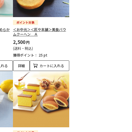
めらか
＜お中元＞＜匠や本舗＞美食バウ
ムクーヘン Ａ
2,500
円
(送料・税込)
獲得ポイント：
25 pt
入れる
詳細
カートに入れる