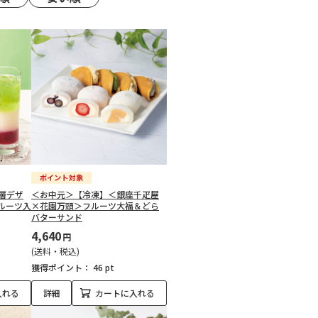
層デザ
＜お中元＞【冷凍】＜銀座千疋屋
ルーツ入
×花園万頭＞フルーツ大福＆どら
バターサンド
4,640
円
(送料・税込)
獲得ポイント：
46 pt
入れる
詳細
カートに入れる