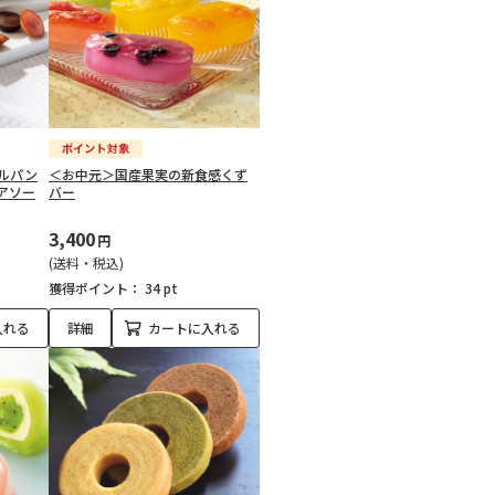
ルパン
＜お中元＞国産果実の新食感くず
アソー
バー
3,400
円
(送料・税込)
獲得ポイント：
34 pt
入れる
詳細
カートに入れる