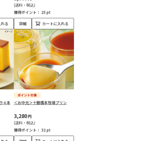
(送料・税込)
獲得ポイント：
25 pt
入れる
詳細
カートに入れる
ラ４本
＜お中元＞十勝橋本牧場プリン
3,280
円
(送料・税込)
獲得ポイント：
32 pt