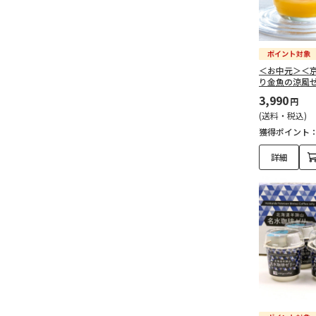
＜お中元＞＜
り金魚の涼風
3,990
円
(送料・税込)
獲得ポイント
詳細