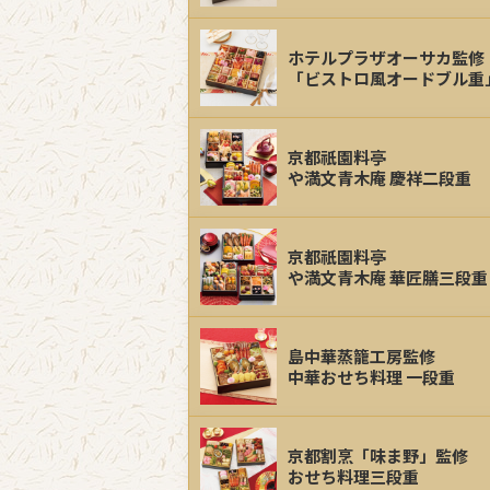
ホテルプラザオーサカ監修
「ビストロ風オードブル重
京都祇園料亭
や満文青木庵 慶祥二段重
京都祇園料亭
や満文青木庵 華匠膳三段重
島中華蒸籠工房監修
中華おせち料理 一段重
京都割烹「味ま野」監修
おせち料理三段重