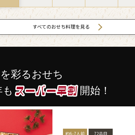
すべてのおせち料理を見る
りを彩るおせち
年も
開始！
約6-7人前
72品目