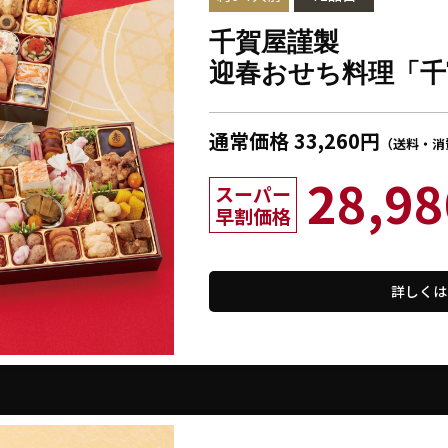
千賀屋謹製
迎春おせち料理「千
通常価格 33,260円
（送料・消
28,98
スーパー
早割価格
詳しくは