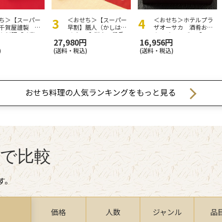
ち＞【スーパー
＜おせち＞【スーパー
＜おせち＞ホテルプラ
千賀屋謹製 迎
早割】膳人（かしはび
ザオーサカ 酒肴おせ
ち料理「千富
…
と） 和洋中三段重
ち＆オードブル「一
…
円
27,980円
16,956円
)
(送料・税込)
(送料・税込)
おせち料理の人気ランキングをもっと見る
で比較
す。
価格
人数
ジャンル
品