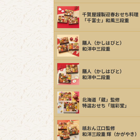
千賀屋謹製迎春おせち料理
「千富士」和風三段重
膳人（かしはびと）
和洋中三段重
膳人（かしはびと）
和洋中二段重
北海道「蔵」監修
特選おせち「瑞彩堂」
祇おん江口監修
和洋三段重 輝（かがやき）