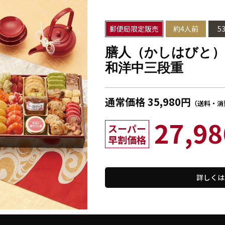
郵便局限定販売
約4人前
5
膳人（かしはびと）
和洋中三段重
通常価格 35,980円
（送料・消
27,98
スーパー
早割価格
詳しくは