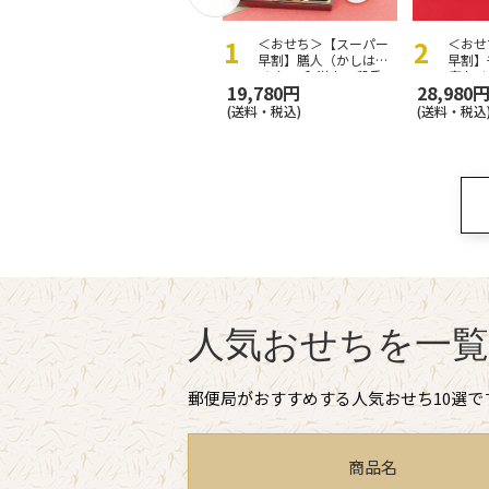
＜おせち＞【スーパー
＜おせ
早割】膳人（かしはび
早割】
と） 和洋中二段重
春おせ
19,780円
28,980
(送料・税込)
(送料・税込
人気おせちを一覧
郵便局がおすすめする人気おせち10選で
商品名