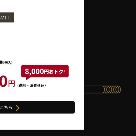
3品目
費税込）
8,000
円おトク!
0
円
（送料・消費税込）
こちら