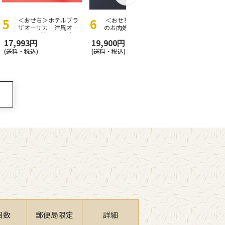
＜おせち＞ホテルプラ
＜おせち＞【冷凍】京
＜おせち＞
ザオーサカ 洋風オー
のお肉処 弘 弘の肉おせ
せち早割 
ドブル「集」 ※冷
…
ち【12月30
…
卸売市場
17,993円
19,900円
22,700円
(送料・税込)
(送料・税込)
(送料・税込)
目数
郵便局
限定
詳細