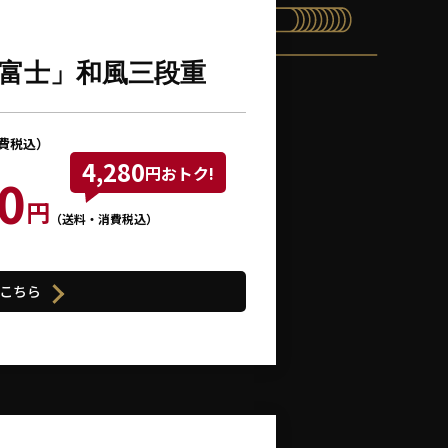
富士」和風三段重
費税込）
4,280
円おトク!
0
円
（送料・消費税込）
こちら