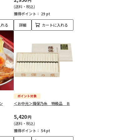
円
(送料・税込)
獲得ポイント：
29 pt
入れる
詳細
カートに入れる
ン
＜お中元＞揖保乃糸 特級品 Ｂ
5,420
円
(送料・税込)
獲得ポイント：
54 pt