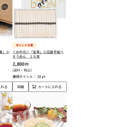
麦」小
＜お中元＞「金賞」小豆島手延べ
そうめん １８束
2,800
円
(送料・税込)
獲得ポイント：
28 pt
入れる
詳細
カートに入れる