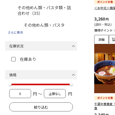
その他めん類・パスタ類・詰
＜お中元＞揖
合わせ（35）
3,260
円
その他めん類・パスタ
(送料・税込)
類・詰合わせ（35）
獲得ポイント
さらに表示
詳細
在庫状況
在庫あり
価格
円 ～
円
千葉中華蕎麦
食
2,340