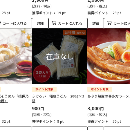
円
円
(送料・税込)
(送料・税込)
：
23 pt
獲得ポイント：
19 pt
獲得ポイント：
29 pt
カートに入れる
詳細
カートに入れる
詳細
カートに
延そうめん「揖保乃
ふぞろい 稲庭うどん 200g×3
あぶり焼豚の喜多方ラーメ
色麺）
袋
900
3,000
円
円
(送料・税込)
(送料・税込)
：
32 pt
獲得ポイント：
9 pt
獲得ポイント：
30 pt