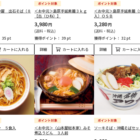
中屋 出石そば（８
＜お中元＞島原手延素麺３ｋｇ
＜お中元＞島原手延素麺（
【古（ひね）】
入）ＯＳＢ
3,980
3,280
円
円
(送料・税込)
(送料・税込)
：
35 pt
獲得ポイント：
39 pt
獲得ポイント：
32 pt
カートに入れる
詳細
カートに入れる
詳細
カートに
ン ５食入
＜お中元＞〈山本屋総本家〉みそ
ソーキそば・沖縄そばセッ
煮込うどん ３人前