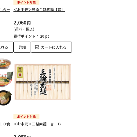
しらー
＜お中元＞島原手延素麺【蔵】
2,060
円
(送料・税込)
獲得ポイント：
20 pt
入れる
詳細
カートに入れる
１０食
＜お中元＞三輪素麺 誉 Ｂ
2,950