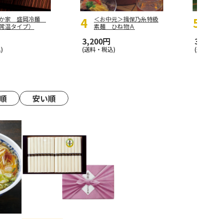
なか家 盛岡冷麺
＜お中元＞揖保乃糸特級
＜お
常温タイプ）
素麺 ひね物Ａ
衛 
恋」
3,200円
3,480
)
(送料・税込)
(送料・税
順
安い順