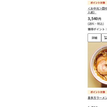
＜お中元＞田
人前）
3,540
円
(送料・税込)
獲得ポイント
詳細
喜多方ラーメ