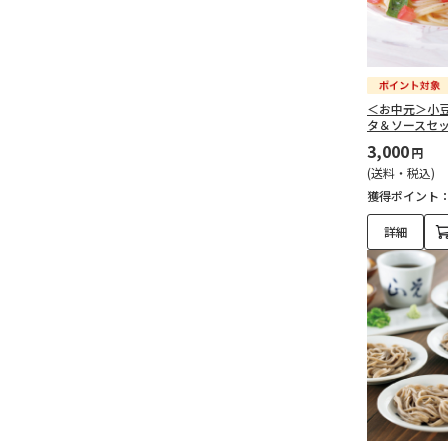
＜お中元＞小
タ＆ソースセ
3,000
円
(送料・税込)
獲得ポイント
詳細