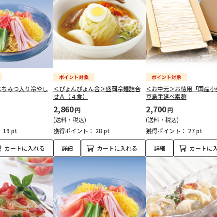
はちみつ入り冷やし
＜ぴょんぴょん舎＞盛岡冷麺詰合
＜お中元＞お徳用「国産小
せＡ（４食）
豆島手延べ素麺
2,860
2,700
円
円
(送料・税込)
(送料・税込)
：
19 pt
獲得ポイント：
28 pt
獲得ポイント：
27 pt
カートに入れる
詳細
カートに入れる
詳細
カートに