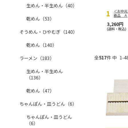
生めん・半生めん（40）
＜お中元
級品 Ａ
乾めん（53）
3,260円
(送料・税込)
そうめん・ひやむぎ（140）
乾めん（140）
全
517
件 中
1-
ラーメン（183）
生めん・半生めん
（136）
乾めん（47）
ちゃんぽん・皿うどん（6）
ちゃんぽん・皿うどん
（6）