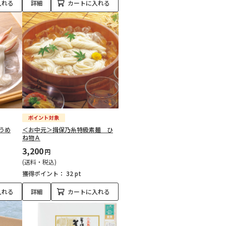
入れる
詳細
カートに入れる
うめ
＜お中元＞揖保乃糸特級素麺 ひ
ね物Ａ
3,200
円
(送料・税込)
獲得ポイント：
32 pt
入れる
詳細
カートに入れる