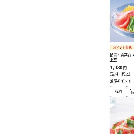
横浜・青葉台
中華
1,980
円
(送料・税込)
獲得ポイント
詳細