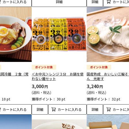
カートに入れる
詳細
詳細
カートに
盛岡冷麺 ２食（常
＜お中元＞レンジ３分 お鍋を使
国産熟成 おいしい三輪そ
わない麺セット
ん 光射す
3,000
3,240
円
円
(送料・税込)
(送料・税込)
：
10 pt
獲得ポイント：
30 pt
獲得ポイント：
32 pt
カートに入れる
詳細
カートに入れる
詳細
カートに