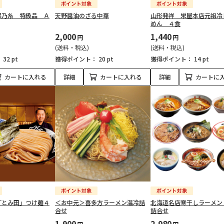
保乃糸 特級品 Ａ
天野醤油のざる中華
山形発祥 栄屋本店元祖冷
めん ４食
2,000
1,440
円
円
(送料・税込)
(送料・税込)
：
32 pt
獲得ポイント：
20 pt
獲得ポイント：
14 pt
カートに入れる
詳細
カートに入れる
詳細
カートに
「とみ田」つけ麺４
＜お中元＞喜多方ラーメン温冷詰
北海道名店寒干しラーメン
合せ
詰合せ
1,900
2,980