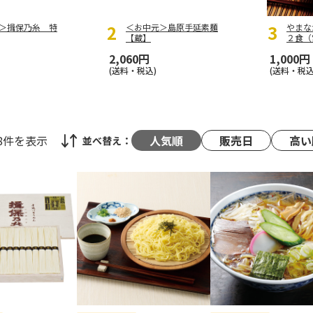
＞揖保乃糸 特
＜お中元＞島原手延素麺
やま
【蔵】
２食（
2,060円
1,000円
(送料・税込)
(送料・税込
48件
を表示
人気順
販売日
高い
並べ替え：