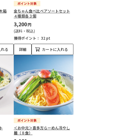
木箱
金ちゃん食べ比べアソートセット
４種類各３個
3,200
円
(送料・税込)
獲得ポイント：
32 pt
入れる
詳細
カートに入れる
ト
＜お中元＞喜多方らーめん冷やし
麺（８食）