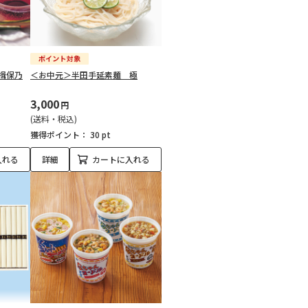
揖保乃
＜お中元＞半田手延素麺 極
3,000
円
(送料・税込)
獲得ポイント：
30 pt
入れる
詳細
カートに入れる