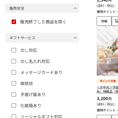
円
(送料・税込)
販売状況
獲得ポイント
販売終了した商品を除く
詳細
ギフトサービス
のし対応
のし名入れ対応
メッセージカードあり
挨拶状
＜お中元＞手
糸」特級品（
手提げ袋あり
3,200
円
(送料・税込)
化粧箱あり
獲得ポイント
ソーシャルギフト対応