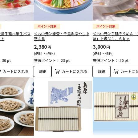
豆島手延べ半生パス
＜お中元＞能登・千里浜冷やし中
＜お中元＞手延そうめん「
ット
華４食
糸」上級品１．６ｋｇ
2,380
3,000
円
円
(送料・税込)
(送料・税込)
：
30 pt
獲得ポイント：
23 pt
獲得ポイント：
30 pt
カートに入れる
詳細
カートに入れる
詳細
カートに