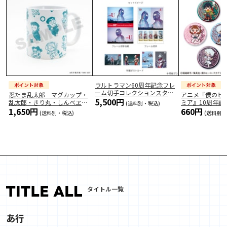
2026/7/8
「ドジャース 大谷翔平 MLB通算300本塁打達成記念コレ
クション」を販売開始しました
2026/7/6
「大谷翔平 THE GOLDEN TWO-WAY」を販売開始しまし
ウルトラマン60周年記念フレ
た
ーム切手コレクションスタン
忍たま乱太郎 マグカップ・
アニメ『僕のヒ
5,500円
ダードエ
…
乱太郎・きり丸・しんべヱ・
ミア』10周年記
(送料別・税込)
2026/7/3
1,650円
660円
山田伝蔵・
…
ル缶バッ
…
(送料別・税込)
(送料別・
「「ブルーアーカイブ」オリジナルグッズ」を販売開始し
ました
2026/7/1
「TVアニメ「聖闘士星矢」40周年記念 オリジナルグッ
ズ」を販売開始しました
タイトル一覧
2026/6/26
「2026 MLB オールスターゲーム メモリアルコレクショ
ン」を販売開始しました
あ行