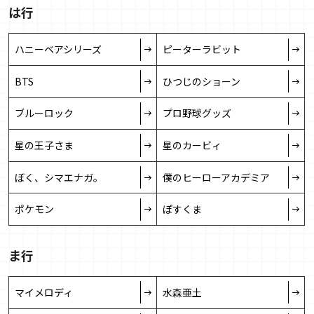
開始しました
は行
2026/4/24
ハニーベアシリーズ
ピーターラビット
「アニメ『僕のヒーローアカデミア』10周年記念 オリジ
ナルグッズ」を販売開始しました
BTS
ひつじのショーン
2026/4/22
ブルーロック
プロ野球グッズ
「「スレイヤーズ」35周年記念 オリジナルグッズ」を販
売開始しました
星の王子さま
星のカービィ
2026/3/31
「ポスト型貯金箱」の商品を入れ替えました
ぼく、シマエナガ。
僕のヒーローアカデミア
2026/3/31
ポケモン
ぽすくま
「「星の王子さま」フレーム切手セット」を販売開始し
ました
ま行
2026/3/26
「銚子電気鉄道グッズ」を販売開始しました
マイメロディ
水森亜土
2026/3/25