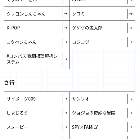
リー」を販売開始しました
クレヨンしんちゃん
クロミ
2026/6/4
「「昭和100年」記念 昭和の鉄道フレーム切手セット
K-POP
ゲゲゲの鬼太郎
Vol.2」を販売開始しました
コウペンちゃん
コジコジ
2026/6/1
「書家・金澤翔子作品集」を販売開始しました
#コンパス 戦闘摂理解析シ
ステム
2026/5/29
「TVアニメ『ONE PIECE』エルバフ編 放送開始記念！オ
リジナルグッズ」を販売開始しました
さ行
2026/5/29
「進撃の巨人 オリジナルグッズ」を販売開始しました
サイボーグ009
サンリオ
2026/5/29
しまじろう
ジョジョの奇妙な冒険
「郵便局限定販売「コジコジ」グッズ」を販売開始しま
した
スヌーピー
SPY×FAMILY
2026/5/20