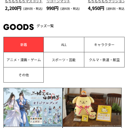
もちもちもちマスコット
リコーンマット
もちもちもちクッション
2,200円
990円
4,950円
(送料別・税込)
(送料別・税込)
(送料別・税込)
グッズ一覧
新着
ALL
キャラクター
アニメ・漫画・ゲーム
スポーツ・芸能
クルマ・鉄道・航空
その他