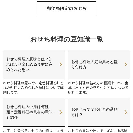
郵便局限定のおせち
おせち料理の豆知識一覧
おせち料理の意味とは？知
おせち料理の定番具材と盛
ればより楽しめる食材に込
り付け方
められた思い
おせち料理の意味や、定番料理それぞ
おせち料理の詰め方の種類やコツ、食
れの料理に込められた意味について解
卓に出すときの盛り付け方法について
説します。
紹介します。
おせち料理の中身は何種
おせちって？おせちの選び
類？定番料理や具材の意味
方は？
も紹介
お正月に食べるおせちの中身は、大き
おせちの意味や歴史を中心に、料理の