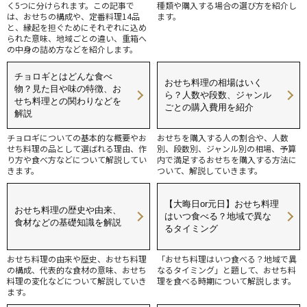
く5つに分けられます。この記事で
種類や購入する場合の選び方を紹介し
は、おせちの構成や、定番料理14品
ます。
と、縁起を担ぐためにそれぞれに込め
られた意味、地域ごとの違い、重箱へ
の中身の詰め方などを紹介します。
チョロギとはどんな食べ
おせち料理の相場はいく
物？見た目や味の特徴、お
ら？人数や段数、ジャンル
せち料理との関わりなどを
ごとの購入費用を紹介
解説
チョロギについての基本的な概要やお
おせちを購入する人の割合や、人数
せち料理の品として選ばれる理由、作
別、段数別、ジャンル別の相場、予算
り方や食べ方などについて解説してい
内で満足するおせちを購入する方法に
きます。
ついて、解説していきます。
【大晦日or元日】おせち料理
おせち料理の歴史や由来、
はいつ食べる？地域で異な
食材などの基礎知識を解説
るタイミング
おせち料理の由来や歴史、おせち料理
「おせち料理はいつ食べる？地域で異
の構成、代表的な食材の意味、おせち
なるタイミング」と題して、おせち料
料理の変化などについて解説していき
理を食べる時期について解説します。
ます。