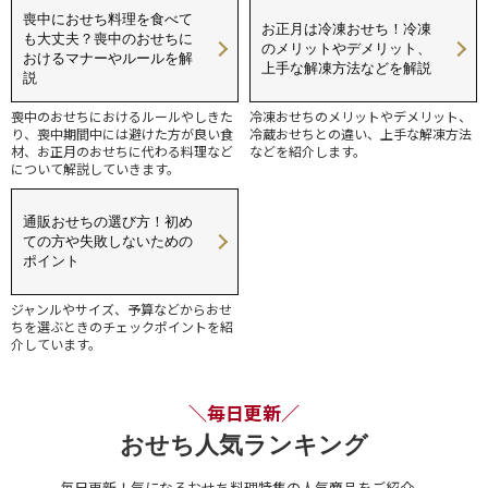
喪中におせち料理を食べて
お正月は冷凍おせち！冷凍
も大丈夫？喪中のおせちに
のメリットやデメリット、
おけるマナーやルールを解
上手な解凍方法などを解説
説
喪中のおせちにおけるルールやしきた
冷凍おせちのメリットやデメリット、
り、喪中期間中には避けた方が良い食
冷蔵おせちとの違い、上手な解凍方法
材、お正月のおせちに代わる料理など
などを紹介します。
について解説していきます。
通販おせちの選び方！初め
ての方や失敗しないための
ポイント
ジャンルやサイズ、予算などからおせ
ちを選ぶときのチェックポイントを紹
介しています。
＼毎日更新／
おせち人気ランキング
毎日更新！気になるおせち料理特集の人気商品をご紹介。