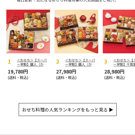
＜おせち＞【スーパ
＜おせち＞【スーパ
＜おせち＞【
ー早割】膳人（かし
ー早割】膳人（かし
ー早割】千賀
はびと） 和洋中二
はびと） 和洋中三
製 迎春おせ
19,780円
27,980円
28,980円
段重
段重
「千富士」和
重
(送料・税込)
(送料・税込)
(送料・税込)
おせち料理の人気ランキングをもっと見る ▶