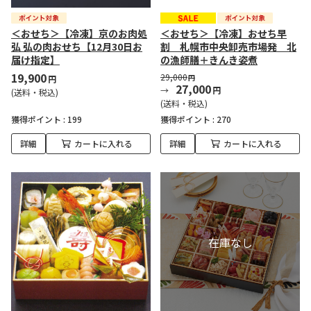
＜おせち＞【冷凍】京のお肉処
＜おせち＞【冷凍】おせち早
弘 弘の肉おせち【12月30日お
割 札幌市中央卸売市場発 北
届け指定】
の漁師膳＋きんき姿煮
19,900
29,000
円
円
27,000
円
(送料・税込)
(送料・税込)
獲得ポイント :
199
獲得ポイント :
270
詳細
カートに入れる
詳細
カートに入れる