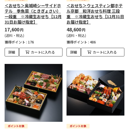
＜おせち＞奥城崎シーサイドホ
＜おせち＞ウェスティン都ホテ
テル 季魚菜（ときぎょさい）
ル京都 和洋おせち料理 三段
一段重 ※冷蔵生おせち【12月
重 ※冷蔵生おせち【12月31日
31日お届け指定】
お届け指定】
17,600
48,600
円
円
(送料・税込)
(送料・税込)
獲得ポイント :
176
獲得ポイント :
486
詳細
カートに入れる
詳細
カートに入れる