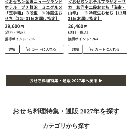
＜おせち＞金沢ニューグランド
＜おせち＞ホテルプラザオーサ
ホテル プチ贅沢 ミニグルメ
カ 和洋中二段おせち「海幸・
「玉手箱」３段重 ※冷蔵生お
山幸」 ※冷蔵生おせち【12月
せち【12月31日お届け指定】
31日お届け指定】
29,600
26,460
円
円
(送料・税込)
(送料・税込)
獲得ポイント :
296
獲得ポイント :
264
詳細
カートに入れる
詳細
カートに入れる
おせち料理特集・通販 2027年へ戻る ▶
おせち料理特集・通販 2027年を探す
カテゴリから探す