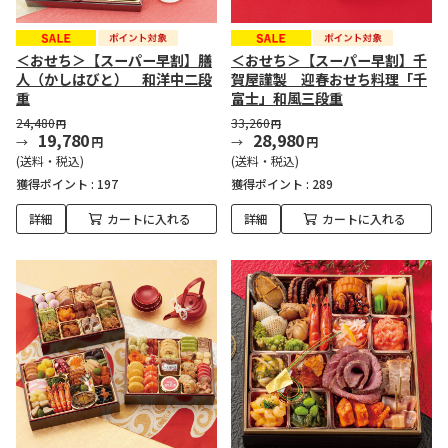
＜おせち＞【スーパー早割】膳
＜おせち＞【スーパー早割】千
人（かしはびと） 和洋中二段
賀屋謹製 迎春おせち料理「千
重
富士」和風三段重
24,480
33,260
円
円
19,780
28,980
円
円
(送料・税込)
(送料・税込)
獲得ポイント :
197
獲得ポイント :
289
詳細
カートに入れる
詳細
カートに入れる