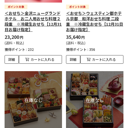
＜おせち＞金沢ニューグランド
＜おせち＞ウェスティン都ホテ
ホテル お二人用おせち料理２
ル京都 和洋おせち料理 二段
段重 ※冷蔵生おせち【12月31
重 ※冷蔵生おせち【12月31日
日お届け指定】
お届け指定】
23,200
35,640
円
円
(送料・税込)
(送料・税込)
獲得ポイント :
232
獲得ポイント :
356
詳細
カートに入れる
詳細
カートに入れる