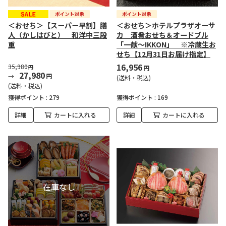
＜おせち＞【スーパー早割】膳
＜おせち＞ホテルプラザオーサ
人（かしはびと） 和洋中三段
カ 酒肴おせち＆オードブル
重
「一献～IKKON」 ※冷蔵生お
せち【12月31日お届け指定】
16,956
35,980
円
円
27,980
円
(送料・税込)
(送料・税込)
獲得ポイント :
279
獲得ポイント :
169
詳細
カートに入れる
詳細
カートに入れる