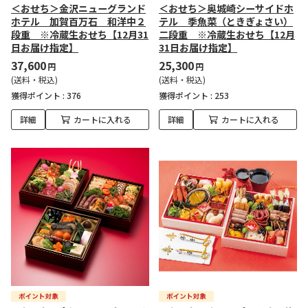
＜おせち＞金沢ニューグランド
＜おせち＞奥城崎シーサイドホ
ホテル 加賀百万石 和洋中２
テル 季魚菜（ときぎょさい）
段重 ※冷蔵生おせち【12月31
二段重 ※冷蔵生おせち【12月
日お届け指定】
31日お届け指定】
37,600
25,300
円
円
(送料・税込)
(送料・税込)
獲得ポイント :
376
獲得ポイント :
253
詳細
カートに入れる
詳細
カートに入れる