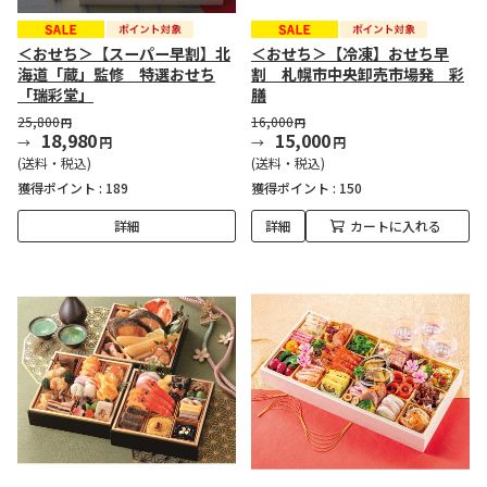
＜おせち＞【スーパー早割】北
＜おせち＞【冷凍】おせち早
海道「蔵」監修 特選おせち
割 札幌市中央卸売市場発 彩
「瑞彩堂」
膳
25,800
16,000
円
円
18,980
15,000
円
円
(送料・税込)
(送料・税込)
獲得ポイント :
189
獲得ポイント :
150
詳細
詳細
カートに入れる