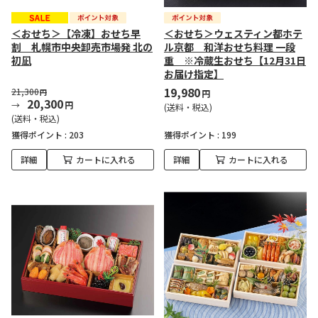
＜おせち＞【冷凍】おせち早
＜おせち＞ウェスティン都ホテ
割 札幌市中央卸売市場発 北の
ル京都 和洋おせち料理 一段
初凪
重 ※冷蔵生おせち【12月31日
お届け指定】
19,980
21,300
円
円
20,300
円
(送料・税込)
(送料・税込)
獲得ポイント :
203
獲得ポイント :
199
詳細
カートに入れる
詳細
カートに入れる