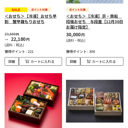
＜おせち＞【冷凍】おせち早
＜おせち＞【冷凍】京・貴船
割 蟹甲羅もりおせち
招福おせち 与段重【12月30日
お届け指定】
30,000
23,680
円
円
22,180
円
(送料・税込)
(送料・税込)
獲得ポイント :
221
獲得ポイント :
300
詳細
カートに入れる
詳細
カートに入れる