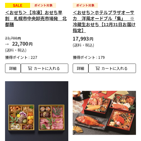
＜おせち＞【冷凍】おせち早
＜おせち＞ホテルプラザオーサ
割 札幌市中央卸売市場発 北
カ 洋風オードブル「集」 ※
都膳
冷蔵生おせち【12月31日お届け
指定】
17,993
23,700
円
円
22,700
円
(送料・税込)
(送料・税込)
獲得ポイント :
227
獲得ポイント :
179
詳細
カートに入れる
詳細
カートに入れる