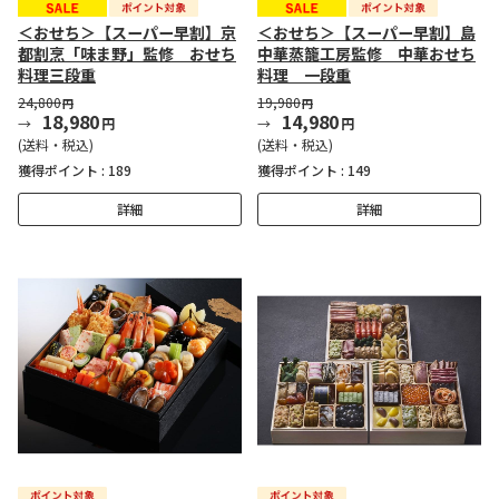
＜おせち＞【スーパー早割】京
＜おせち＞【スーパー早割】島
都割烹「味ま野」監修 おせち
中華蒸籠工房監修 中華おせち
料理三段重
料理 一段重
24,800
19,980
円
円
18,980
14,980
円
円
(送料・税込)
(送料・税込)
獲得ポイント :
189
獲得ポイント :
149
詳細
詳細