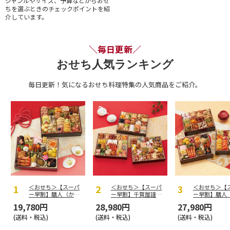
ジャンルやサイズ、予算などからおせ
ちを選ぶときのチェックポイントを紹
介しています。
＼毎日更新／
おせち人気ランキング
毎日更新！気になるおせち料理特集の人気商品をご紹介。
＜おせち＞【スーパ
＜おせち＞【スーパ
＜おせち＞【
ー早割】膳人（かし
ー早割】千賀屋謹
ー早割】膳人
はびと） 和洋中二
製 迎春おせち料理
はびと） 和
19,780円
28,980円
27,980円
段重
「千富士」和風三段
段重
重
(送料・税込)
(送料・税込)
(送料・税込)