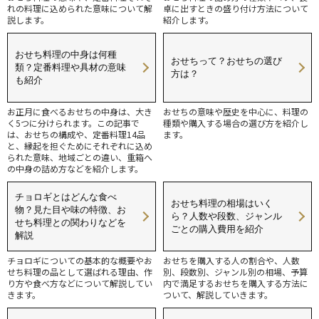
れの料理に込められた意味について解
卓に出すときの盛り付け方法について
説します。
紹介します。
おせち料理の中身は何種
おせちって？おせちの選び
類？定番料理や具材の意味
方は？
も紹介
お正月に食べるおせちの中身は、大き
おせちの意味や歴史を中心に、料理の
く5つに分けられます。この記事で
種類や購入する場合の選び方を紹介し
は、おせちの構成や、定番料理14品
ます。
と、縁起を担ぐためにそれぞれに込め
られた意味、地域ごとの違い、重箱へ
の中身の詰め方などを紹介します。
チョロギとはどんな食べ
おせち料理の相場はいく
物？見た目や味の特徴、お
ら？人数や段数、ジャンル
せち料理との関わりなどを
ごとの購入費用を紹介
解説
チョロギについての基本的な概要やお
おせちを購入する人の割合や、人数
せち料理の品として選ばれる理由、作
別、段数別、ジャンル別の相場、予算
り方や食べ方などについて解説してい
内で満足するおせちを購入する方法に
きます。
ついて、解説していきます。