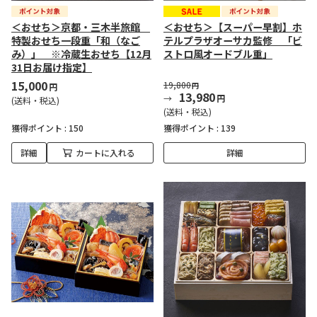
＜おせち＞京都・三木半旅館
＜おせち＞【スーパー早割】ホ
特製おせち一段重「和（なご
テルプラザオーサカ監修 「ビ
み）」 ※冷蔵生おせち【12月
ストロ風オードブル重」
31日お届け指定】
15,000
19,800
円
円
13,980
円
(送料・税込)
(送料・税込)
獲得ポイント :
150
獲得ポイント :
139
詳細
カートに入れる
詳細