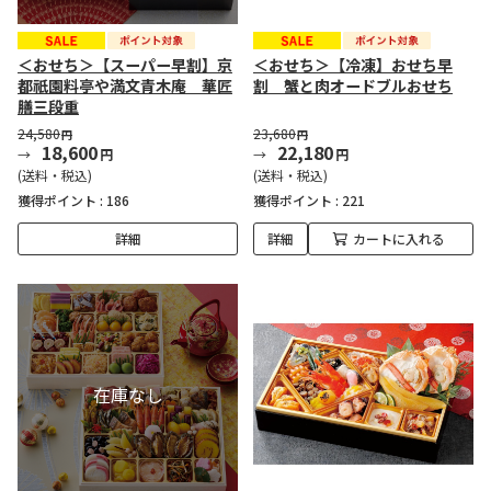
＜おせち＞【スーパー早割】京
＜おせち＞【冷凍】おせち早
都祇園料亭や満文青木庵 華匠
割 蟹と肉オードブルおせち
膳三段重
24,580
23,680
円
円
18,600
22,180
円
円
(送料・税込)
(送料・税込)
獲得ポイント :
186
獲得ポイント :
221
詳細
詳細
カートに入れる