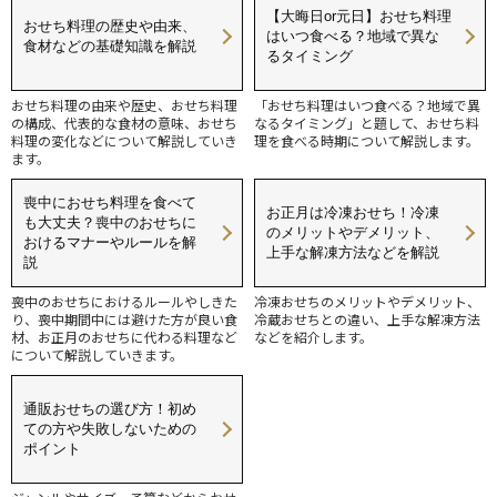
【大晦日or元日】おせち料理
おせち料理の歴史や由来、
はいつ食べる？地域で異な
食材などの基礎知識を解説
るタイミング
おせち料理の由来や歴史、おせち料理
「おせち料理はいつ食べる？地域で異
の構成、代表的な食材の意味、おせち
なるタイミング」と題して、おせち料
料理の変化などについて解説していき
理を食べる時期について解説します。
ます。
喪中におせち料理を食べて
お正月は冷凍おせち！冷凍
も大丈夫？喪中のおせちに
のメリットやデメリット、
おけるマナーやルールを解
上手な解凍方法などを解説
説
喪中のおせちにおけるルールやしきた
冷凍おせちのメリットやデメリット、
り、喪中期間中には避けた方が良い食
冷蔵おせちとの違い、上手な解凍方法
材、お正月のおせちに代わる料理など
などを紹介します。
について解説していきます。
通販おせちの選び方！初め
ての方や失敗しないための
ポイント