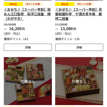
＜おせち＞【スーパー早割】祇
＜おせち＞【スーパー早割】京
おん江口監修 和洋三段重 輝
都祇園料亭 や満文青木庵 慶
（かがやき）
祥二段重
25,500
17,280
円
円
16,200
13,080
円
円
(送料・税込)
(送料・税込)
獲得ポイント :
162
獲得ポイント :
130
詳細
詳細