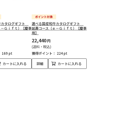
牛カタログギフト
選べる国産和牛カタログギフト
ｅ－Ｇｉｆｔ）【慶事
延壽コース（ｅ－Ｇｉｆｔ）【慶事
用】
22,440
円
(送料・税込)
：
169 pt
獲得ポイント：
224 pt
カートに入れる
詳細
カートに入れる