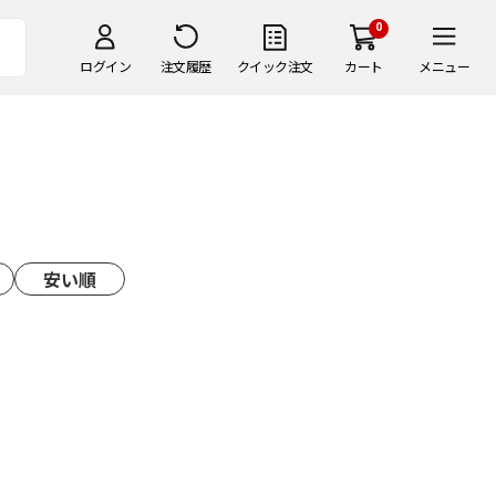
0
ログイン
注文履歴
クイック注文
カート
メニュー
安い順