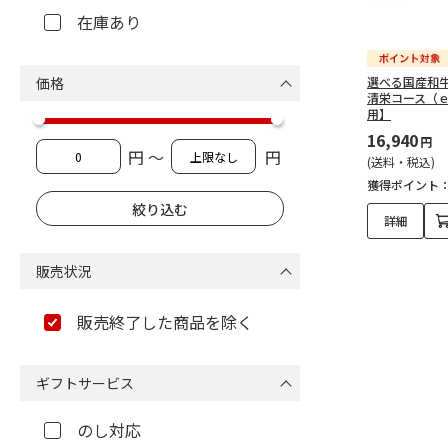
在庫あり
価格
選べる国産和
清栄コース（
用】
16,940
円
円 ～
円
(送料・税込)
獲得ポイント
詳細
販売状況
販売終了した商品を除く
ギフトサービス
のし対応