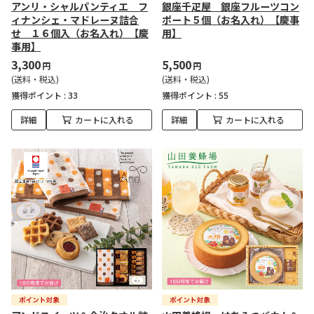
アンリ・シャルパンティエ フ
銀座千疋屋 銀座フルーツコン
ィナンシェ・マドレーヌ詰合
ポート５個（お名入れ）【慶事
せ １６個入（お名入れ）【慶
用】
事用】
3,300
5,500
円
円
(送料・税込)
(送料・税込)
獲得ポイント :
33
獲得ポイント :
55
詳細
カートに入れる
詳細
カートに入れる