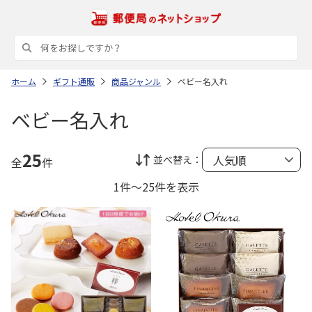
ホーム
ギフト通販
商品ジャンル
ベビー名入れ
ベビー名入れ
25
並べ替え：
全
件
1件～25件を表示