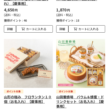
れ）【慶事用】
4,650
1,870
円
円
(送料・税込)
(送料・税込)
獲得ポイント :
46
獲得ポイント :
18
詳細
カートに入れる
詳細
カートに入れる
山形の極み フロランタン１０
山田養蜂場 バウム＆蜂蜜・ド
個（お名入れ）【慶事用】
リンクセット（お名入れ）【慶
事用】