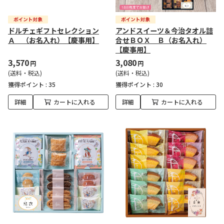
ドルチェギフトセレクション
アンドスイーツ＆今治タオル詰
Ａ （お名入れ）【慶事用】
合せＢＯＸ Ｂ（お名入れ）
【慶事用】
3,570
3,080
円
円
(送料・税込)
(送料・税込)
獲得ポイント :
35
獲得ポイント :
30
詳細
カートに入れる
詳細
カートに入れる