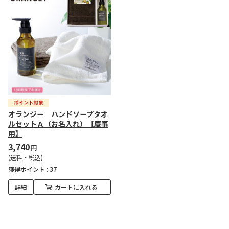
オランジー ハンドソープタオ
ルセットＡ（お名入れ）【慶事
用】
3,740
円
(送料・税込)
獲得ポイント :
37
詳細
カートに入れる