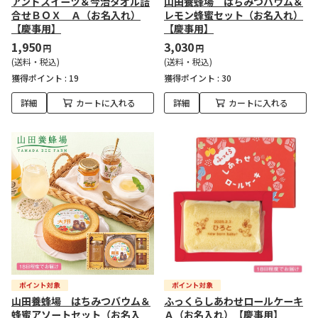
アンドスイーツ＆今治タオル詰
山田養蜂場 はちみつバウム＆
合せＢＯＸ Ａ（お名入れ）
レモン蜂蜜セット（お名入れ）
【慶事用】
【慶事用】
1,950
3,030
円
円
(送料・税込)
(送料・税込)
獲得ポイント :
19
獲得ポイント :
30
詳細
カートに入れる
詳細
カートに入れる
山田養蜂場 はちみつバウム＆
ふっくらしあわせロールケーキ
蜂蜜アソートセット（お名入
Ａ（お名入れ）【慶事用】