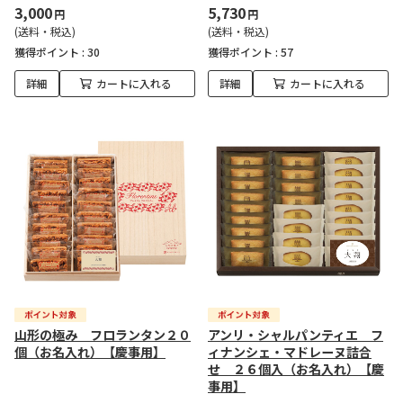
3,000
5,730
円
円
(送料・税込)
(送料・税込)
獲得ポイント :
30
獲得ポイント :
57
詳細
カートに入れる
詳細
カートに入れる
山形の極み フロランタン２０
アンリ・シャルパンティエ フ
個（お名入れ）【慶事用】
ィナンシェ・マドレーヌ詰合
せ ２６個入（お名入れ）【慶
事用】