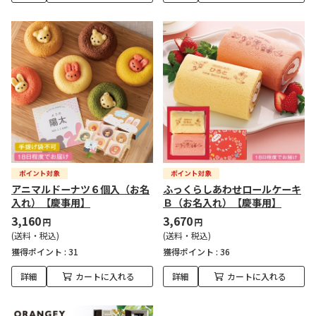
アニマルドーナツ６個入（お名
ふっくらしあわせロールケーキ
入れ）【慶事用】
Ｂ（お名入れ）【慶事用】
3,160
3,670
円
円
(送料・税込)
(送料・税込)
獲得ポイント :
31
獲得ポイント :
36
詳細
カートに入れる
詳細
カートに入れる