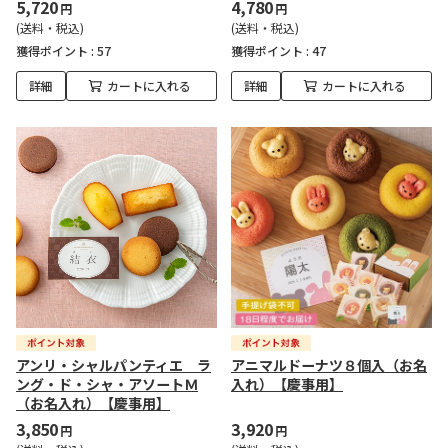
5,720
4,780
円
円
(送料・税込)
(送料・税込)
獲得ポイント :
57
獲得ポイント :
47
詳細
カートに入れる
詳細
カートに入れる
アンリ・シャルパンティエ ラ
アニマルドーナツ８個入（お名
ング・ド・シャ・アソートＭ
入れ）【慶事用】
（お名入れ）【慶事用】
3,850
3,920
円
円