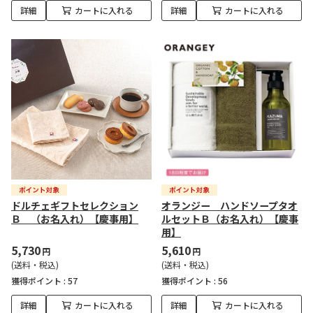
詳細
カートに入れる
詳細
カートに入れる
ドルチェギフトセレクション
オランジー ハンドソープタオ
Ｂ （お名入れ）【慶事用】
ルセットＢ（お名入れ）【慶事
用】
5,730
5,610
円
円
(送料・税込)
(送料・税込)
獲得ポイント :
57
獲得ポイント :
56
詳細
カートに入れる
詳細
カートに入れる