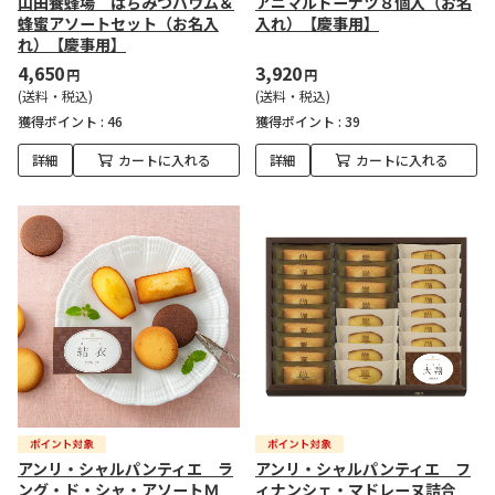
山田養蜂場 はちみつバウム＆
アニマルドーナツ８個入（お名
蜂蜜アソートセット（お名入
入れ）【慶事用】
れ）【慶事用】
4,650
3,920
円
円
(送料・税込)
(送料・税込)
獲得ポイント :
46
獲得ポイント :
39
詳細
カートに入れる
詳細
カートに入れる
アンリ・シャルパンティエ ラ
アンリ・シャルパンティエ フ
ング・ド・シャ・アソートＭ
ィナンシェ・マドレーヌ詰合