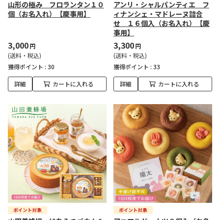
山形の極み フロランタン１０
アンリ・シャルパンティエ フ
個（お名入れ）【慶事用】
ィナンシェ・マドレーヌ詰合
せ １６個入（お名入れ）【慶
事用】
3,000
3,300
円
円
(送料・税込)
(送料・税込)
獲得ポイント :
30
獲得ポイント :
33
詳細
カートに入れる
詳細
カートに入れる