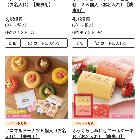
（お名入れ）【慶事用】
せ ２６個入（お名入れ）【慶
事用】
3,850
4,780
円
円
(送料・税込)
(送料・税込)
獲得ポイント :
38
獲得ポイント :
47
詳細
カートに入れる
詳細
カートに入れる
アニマルドーナツ６個入（お名
ふっくらしあわせロールケーキ
入れ）【慶事用】
Ｂ（お名入れ）【慶事用】