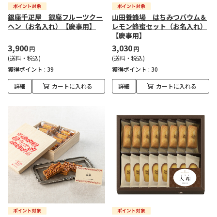
銀座千疋屋 銀座フルーツクー
山田養蜂場 はちみつバウム＆
ヘン（お名入れ）【慶事用】
レモン蜂蜜セット（お名入れ）
【慶事用】
3,900
3,030
円
円
(送料・税込)
(送料・税込)
獲得ポイント :
39
獲得ポイント :
30
詳細
カートに入れる
詳細
カートに入れる