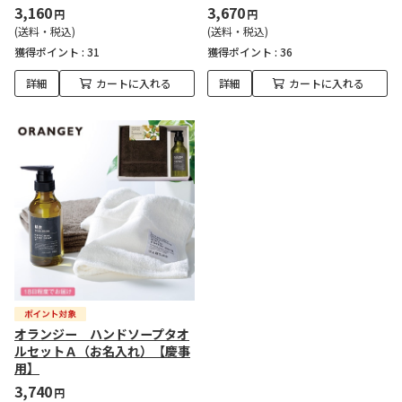
3,160
3,670
円
円
(送料・税込)
(送料・税込)
獲得ポイント :
31
獲得ポイント :
36
詳細
カートに入れる
詳細
カートに入れる
オランジー ハンドソープタオ
ルセットＡ（お名入れ）【慶事
用】
3,740
円