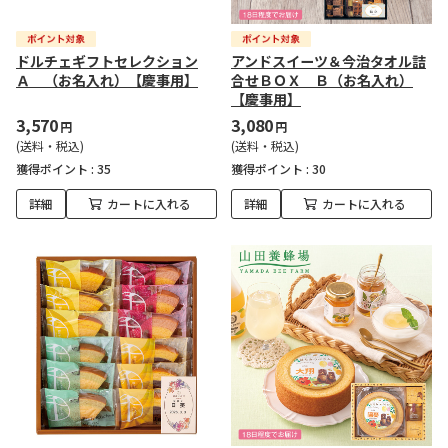
ドルチェギフトセレクション
アンドスイーツ＆今治タオル詰
Ａ （お名入れ）【慶事用】
合せＢＯＸ Ｂ（お名入れ）
【慶事用】
3,570
3,080
円
円
(送料・税込)
(送料・税込)
獲得ポイント :
35
獲得ポイント :
30
詳細
カートに入れる
詳細
カートに入れる