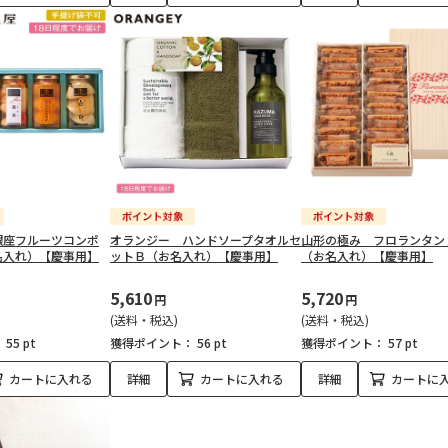
銀座フルーツコンポ
オランジー ハンドソープタオルセ
山形の極み フロランタン
名入れ）【慶事用】
ットＢ（お名入れ）【慶事用】
（お名入れ）【慶事用】
5,610
5,720
円
円
(送料・税込)
(送料・税込)
：
55 pt
獲得ポイント：
56 pt
獲得ポイント：
57 pt
カートに入れる
詳細
カートに入れる
詳細
カートに