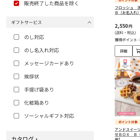
販売終了した商品を除く
フロッシュ 
Ｂ（お名入れ
ギフトサービス
2,550
円
(送料・税込)
のし対応
獲得ポイント
のし名入れ対応
詳細
メッセージカードあり
挨拶状
手提げ袋あり
化粧箱あり
ソーシャルギフト対応
アンドスイー
せＢＯＸ Ｂ
カタログ・
用】