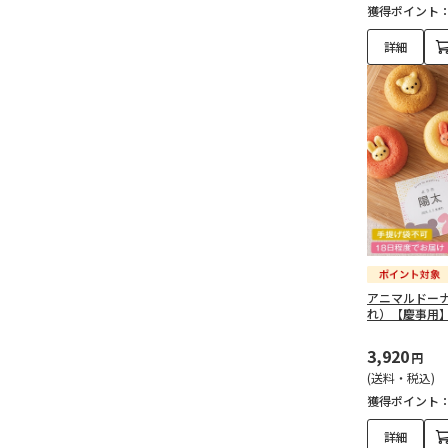
獲得ポイント
詳細
アニマルドー
れ）【慶事用
3,920
円
(送料・税込)
獲得ポイント
詳細