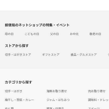
郵便局のネットショップの特集・イベント
母の日
こどもの日
父の日
お中元
敬老の日
ストアから探す
切手・はがきストア
ギフトストア
食品・グルメストア
カテゴリから探す
切手・はがき
海鮮お取り寄せ
肉お取り寄せ
梅干し・惣菜・カレー
ジャム・はちみつ
調味料・ドレッ
めん類
雑貨・日用品
スイーツ