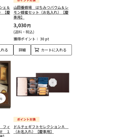
シェ＆
山田養蜂場 はちみつバウム＆レ
）【慶
モン蜂蜜セット（お名入れ）【慶
事用】
3,030
円
(送料・税込)
獲得ポイント：
30 pt
入れる
詳細
カートに入れる
 フィ
ドルチェギフトセレクションＡ
せ １
（お名入れ）【慶事用】
用】