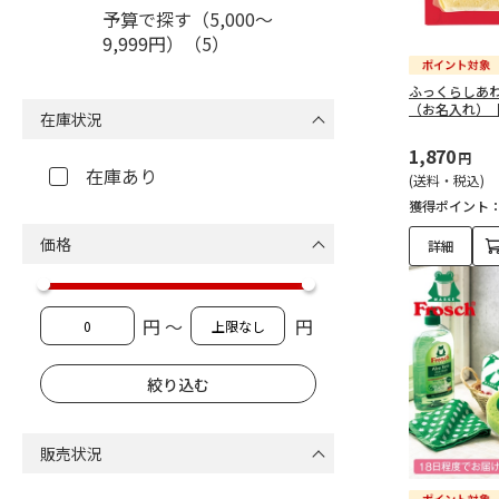
予算で探す（5,000～
9,999円）（5）
ふっくらしあ
（お名入れ）
在庫状況
1,870
円
在庫あり
(送料・税込)
獲得ポイント
価格
詳細
円 ～
円
販売状況