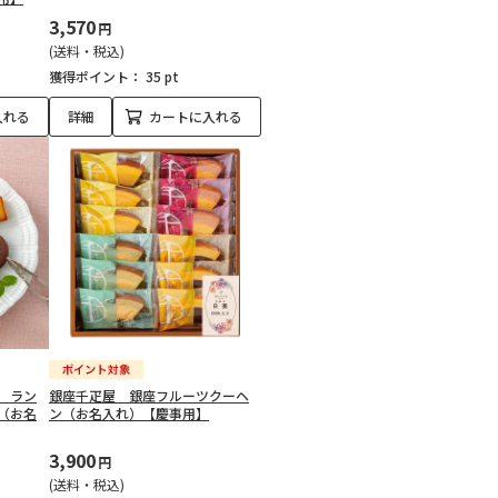
3,570
円
(送料・税込)
獲得ポイント：
35 pt
入れる
詳細
カートに入れる
 ラン
銀座千疋屋 銀座フルーツクーヘ
（お名
ン（お名入れ）【慶事用】
3,900
円
(送料・税込)