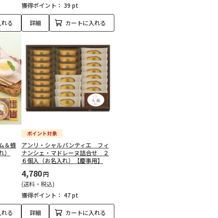
獲得ポイント：
39 pt
入れる
詳細
カートに入れる
ム＆蜂
アンリ・シャルパンティエ フィ
れ）
ナンシェ・マドレーヌ詰合せ ２
６個入（お名入れ）【慶事用】
4,780
円
(送料・税込)
獲得ポイント：
47 pt
入れる
詳細
カートに入れる