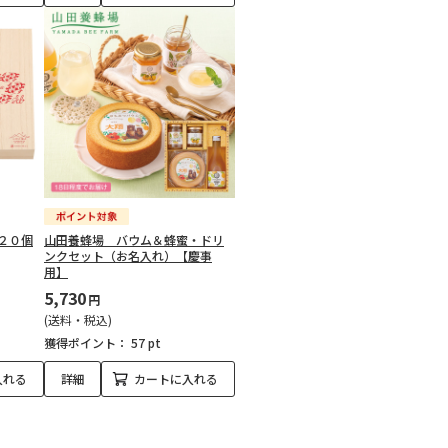
２０個
山田養蜂場 バウム＆蜂蜜・ドリ
ンクセット（お名入れ）【慶事
用】
5,730
円
(送料・税込)
獲得ポイント：
57 pt
入れる
詳細
カートに入れる