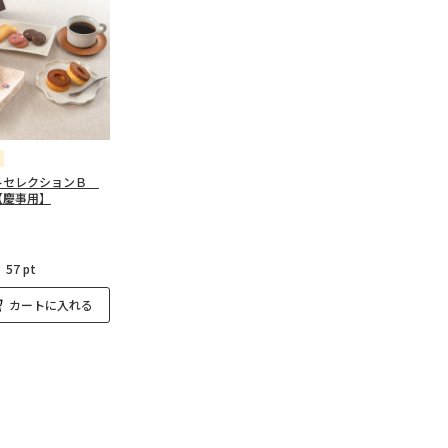
トセレクションＢ
【慶事用】
：
57 pt
カートに入れる