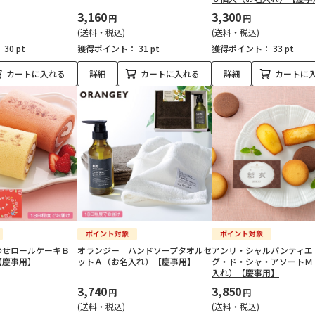
3,160
3,300
円
円
(送料・税込)
(送料・税込)
：
30 pt
獲得ポイント：
31 pt
獲得ポイント：
33 pt
カートに入れる
詳細
カートに入れる
詳細
カートに
わせロールケーキＢ
オランジー ハンドソープタオルセ
アンリ・シャルパンティエ
【慶事用】
ットＡ（お名入れ）【慶事用】
グ・ド・シャ・アソートＭ
入れ）【慶事用】
3,740
3,850
円
円
(送料・税込)
(送料・税込)