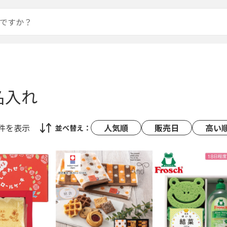
名入れ
5件
を表示
人気順
販売日
高い
並べ替え：