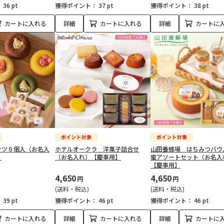
：
36 pt
獲得ポイント：
37 pt
獲得ポイント：
38 pt
カートに入れる
詳細
カートに入れる
詳細
カートに
ナツ８個入（お名入
ホテルオークラ 洋菓子詰合せ
山田養蜂場 はちみつバウ
】
（お名入れ）【慶事用】
蜜アソートセット（お名入
【慶事用】
4,650
4,650
円
円
(送料・税込)
(送料・税込)
：
39 pt
獲得ポイント：
46 pt
獲得ポイント：
46 pt
カートに入れる
詳細
カートに入れる
詳細
カートに