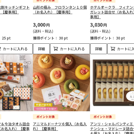
洗剤キッチンギフト
山形の極み フロランタン１０個
ホテルオークラ フィナン
）【慶事用】
（お名入れ）【慶事用】
ガレット詰合せ（お名入れ
事用】
3,000
3,030
円
円
(送料・税込)
(送料・税込)
：
25 pt
獲得ポイント：
30 pt
獲得ポイント：
30 pt
カートに入れる
詳細
カートに入れる
詳細
カートに
ツ＆今治タオル詰合
アニマルドーナツ６個入（お名入
アンリ・シャルパンティエ
（お名入れ）【慶事
れ）【慶事用】
ナンシェ・マドレーヌ詰合
６個入（お名入れ）【慶事