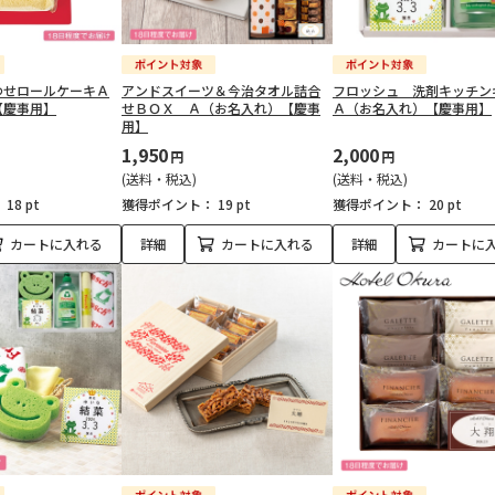
わせロールケーキＡ
アンドスイーツ＆今治タオル詰合
フロッシュ 洗剤キッチン
【慶事用】
せＢＯＸ Ａ（お名入れ）【慶事
Ａ（お名入れ）【慶事用】
用】
1,950
2,000
円
円
(送料・税込)
(送料・税込)
：
18 pt
獲得ポイント：
19 pt
獲得ポイント：
20 pt
カートに入れる
詳細
カートに入れる
詳細
カートに