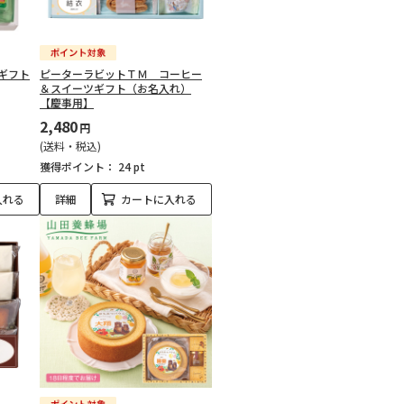
ギフト
ピーターラビットＴＭ コーヒー
＆スイーツギフト（お名入れ）
【慶事用】
2,480
円
(送料・税込)
獲得ポイント：
24 pt
入れる
詳細
カートに入れる