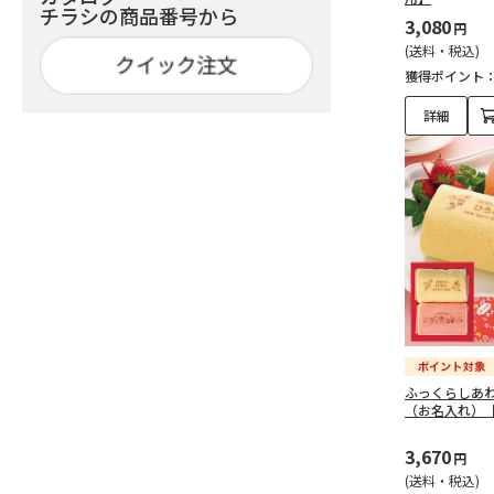
チラシの商品番号から
3,080
円
(送料・税込)
獲得ポイント
詳細
ふっくらしあ
（お名入れ）
3,670
円
(送料・税込)