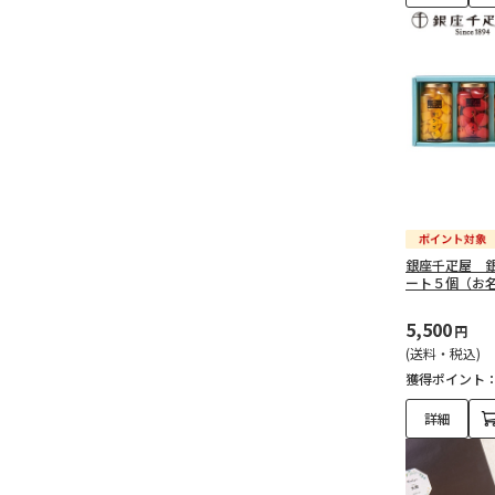
銀座千疋屋 
ート５個（お
5,500
円
(送料・税込)
獲得ポイント
詳細