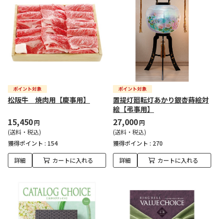
松阪牛 焼肉用【慶事用】
置提灯廻転灯あかり銀杏蒔絵対
絵【弔事用】
15,450
27,000
円
円
(送料・税込)
(送料・税込)
獲得ポイント :
154
獲得ポイント :
270
詳細
カートに入れる
詳細
カートに入れる