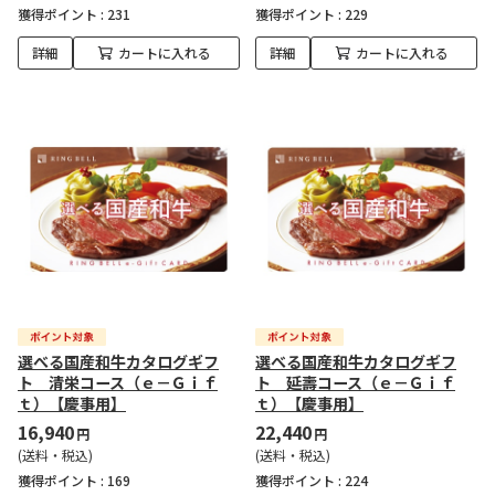
獲得ポイント :
231
獲得ポイント :
229
詳細
カートに入れる
詳細
カートに入れる
選べる国産和牛カタログギフ
選べる国産和牛カタログギフ
ト 清栄コース（ｅ－Ｇｉｆ
ト 延壽コース（ｅ－Ｇｉｆ
ｔ）【慶事用】
ｔ）【慶事用】
16,940
22,440
円
円
(送料・税込)
(送料・税込)
獲得ポイント :
169
獲得ポイント :
224