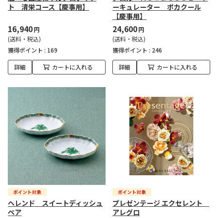
ト 清栄コース【慶事用】
ーキュレーター ポカクール
【慶事用】
16,940
24,600
円
円
(送料・税込)
(送料・税込)
獲得ポイント :
169
獲得ポイント :
246
詳細
カートに入れる
詳細
カートに入れる
ヘレンド スイートディッシュ
プレゼンテージ エクセレント
ペア
アレグロ