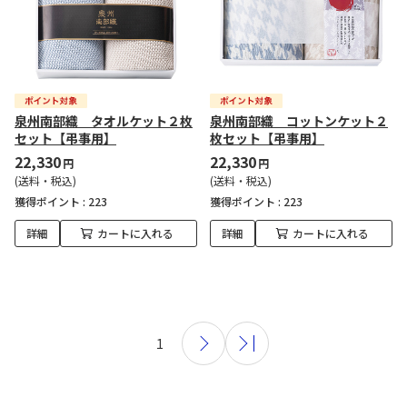
泉州南部織 タオルケット２枚
泉州南部織 コットンケット２
セット【弔事用】
枚セット【弔事用】
22,330
22,330
円
円
(送料・税込)
(送料・税込)
獲得ポイント :
223
獲得ポイント :
223
詳細
カートに入れる
詳細
カートに入れる
1