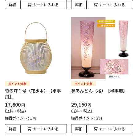
詳細
カートに入れる
詳細
カートに入れる
竹の灯１号（花水木）【弔事
夢あんどん（桜）【弔事用】
用】
17,800
29,150
円
円
(送料・税込)
(送料・税込)
獲得ポイント :
178
獲得ポイント :
291
詳細
カートに入れる
詳細
カートに入れる