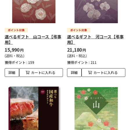
選べるギフト 山コース【弔事
選べるギフト 河コース【弔事
用】
用】
15,990
21,180
円
円
(送料・税込)
(送料・税込)
獲得ポイント :
159
獲得ポイント :
211
詳細
カートに入れる
詳細
カートに入れる