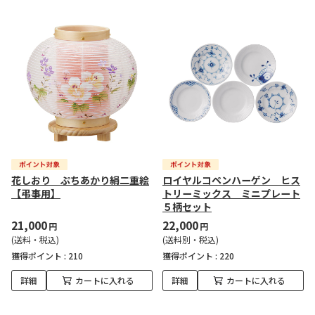
花しおり ぷちあかり絹二重絵
ロイヤルコペンハーゲン ヒス
【弔事用】
トリーミックス ミニプレート
５柄セット
21,000
22,000
円
円
(送料・税込)
(送料別・税込)
獲得ポイント :
210
獲得ポイント :
220
詳細
カートに入れる
詳細
カートに入れる