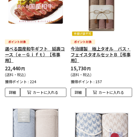
選べる国産和牛ギフト 延壽コ
今治謹製 極上タオル バス・
ース（ｅ－Ｇｉｆｔ）【弔事
フェイスタオルセットＢ【弔事
用】
用】
22,440
15,730
円
円
(送料・税込)
(送料・税込)
獲得ポイント :
224
獲得ポイント :
157
詳細
カートに入れる
詳細
カートに入れる