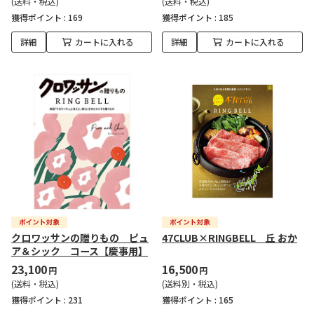
(送料・税込)
(送料・税込)
獲得ポイント :
169
獲得ポイント :
185
詳細
カートに入れる
詳細
カートに入れる
クロワッサンの贈りもの ピュ
47CLUB×RINGBELL 丘 おか
ア＆シック コース【慶事用】
23,100
16,500
円
円
(送料・税込)
(送料別・税込)
獲得ポイント :
231
獲得ポイント :
165