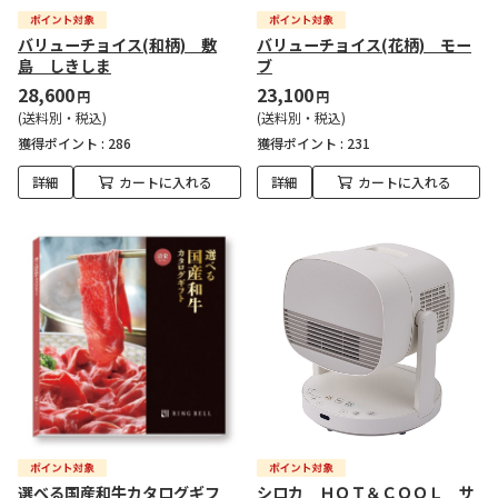
バリューチョイス(和柄) 敷
バリューチョイス(花柄) モー
島 しきしま
ブ
28,600
23,100
円
円
(送料別・税込)
(送料別・税込)
獲得ポイント :
286
獲得ポイント :
231
詳細
カートに入れる
詳細
カートに入れる
選べる国産和牛カタログギフ
シロカ ＨＯＴ＆ＣＯＯＬ サ