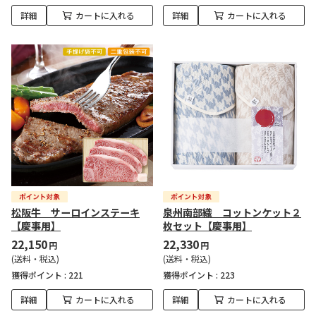
詳細
カートに入れる
詳細
カートに入れる
松阪牛 サーロインステーキ
泉州南部織 コットンケット２
【慶事用】
枚セット【慶事用】
22,150
22,330
円
円
(送料・税込)
(送料・税込)
獲得ポイント :
221
獲得ポイント :
223
詳細
カートに入れる
詳細
カートに入れる