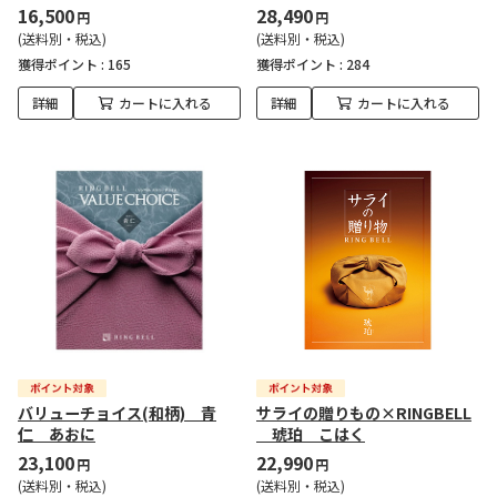
16,500
28,490
円
円
(送料別・税込)
(送料別・税込)
獲得ポイント :
165
獲得ポイント :
284
詳細
カートに入れる
詳細
カートに入れる
バリューチョイス(和柄) 青
サライの贈りもの×RINGBELL
仁 あおに
琥珀 こはく
23,100
22,990
円
円
(送料別・税込)
(送料別・税込)