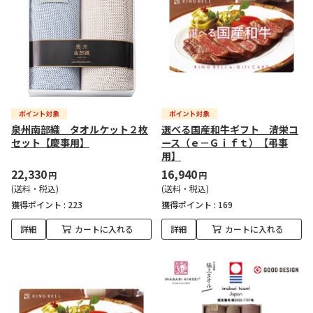
泉州南部織 タオルケット２枚
選べる国産和牛ギフト 清栄コ
セット【慶事用】
ース（ｅ－Ｇｉｆｔ）【弔事
用】
22,330
16,940
円
円
(送料・税込)
(送料・税込)
獲得ポイント :
223
獲得ポイント :
169
詳細
カートに入れる
詳細
カートに入れる