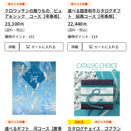
クロワッサンの贈りもの ピュ
選べる国産和牛カタログギフ
ア＆シック コース【弔事用】
ト 延壽コース【弔事用】
23,100
22,440
円
円
(送料・税込)
(送料・税込)
獲得ポイント :
231
獲得ポイント :
224
詳細
カートに入れる
詳細
カートに入れる
選べるギフト 河コース【慶事
カタログチョイス ゴブラン