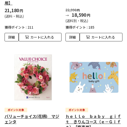
用】
21,180
22,990
円
円
18,590
円
(送料・税込)
(送料別・税込)
獲得ポイント :
211
獲得ポイント :
185
詳細
カートに入れる
詳細
カートに入れる
バリューチョイス(花柄) マジ
ｈｅｌｌｏ ｂａｂｙ ｇｉｆ
ェンタ
ｔ きりんコース（ｅ－Ｇｉｆ