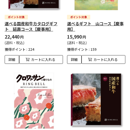
選べる国産和牛カタログギフ
選べるギフト 山コース【慶事
ト 延壽コース【慶事用】
用】
22,440
15,990
円
円
(送料・税込)
(送料・税込)
獲得ポイント :
224
獲得ポイント :
159
詳細
カートに入れる
詳細
カートに入れる