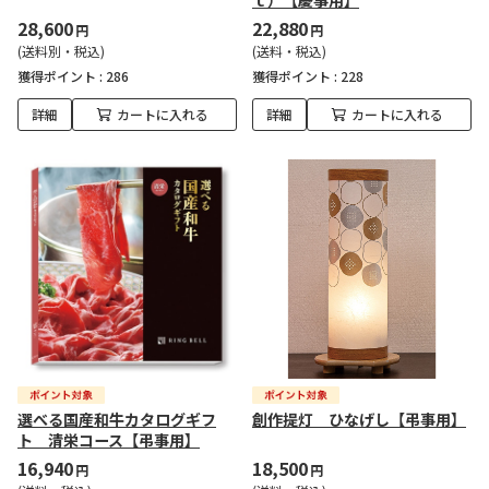
ｔ）【慶事用】
28,600
22,880
円
円
(送料別・税込)
(送料・税込)
獲得ポイント :
286
獲得ポイント :
228
詳細
カートに入れる
詳細
カートに入れる
選べる国産和牛カタログギフ
創作提灯 ひなげし【弔事用】
ト 清栄コース【弔事用】
16,940
18,500
円
円