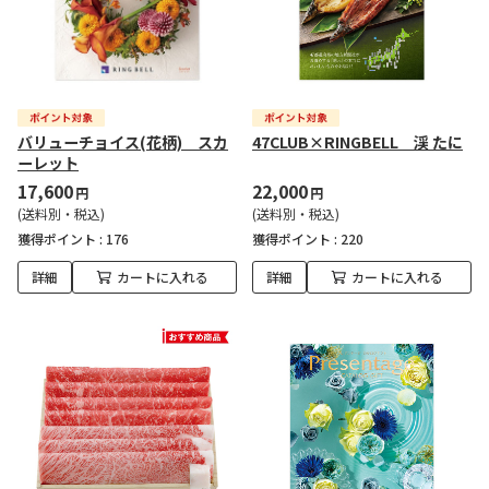
バリューチョイス(花柄) スカ
47CLUB×RINGBELL 渓 たに
ーレット
17,600
22,000
円
円
(送料別・税込)
(送料別・税込)
獲得ポイント :
176
獲得ポイント :
220
詳細
カートに入れる
詳細
カートに入れる