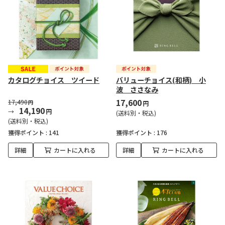
カタログチョイス ツイード
バリューチョイス(和柄) 小
波 ささなみ
17,600
17,490
円
円
14,190
円
(送料別・税込)
(送料別・税込)
獲得ポイント :
141
獲得ポイント :
176
詳細
カートに入れる
詳細
カートに入れる