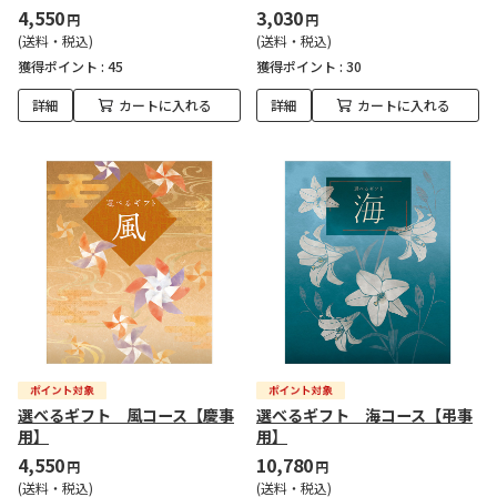
4,550
3,030
円
円
(送料・税込)
(送料・税込)
獲得ポイント :
45
獲得ポイント :
30
詳細
カートに入れる
詳細
カートに入れる
選べるギフト 風コース【慶事
選べるギフト 海コース【弔事
用】
用】
4,550
10,780
円
円
(送料・税込)
(送料・税込)