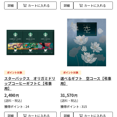
詳細
カートに入れる
詳細
カートに入れる
スターバックス オリガミドリ
選べるギフト 空コース【弔事
ップコーヒーギフトＣ【弔事
用】
用】
2,490
31,570
円
円
(送料・税込)
(送料・税込)
獲得ポイント :
24
獲得ポイント :
315
詳細
カートに入れる
詳細
カートに入れる