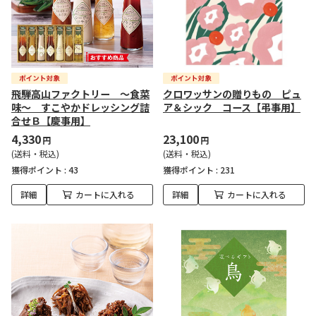
飛騨高山ファクトリー ～食菜
クロワッサンの贈りもの ピュ
味～ すこやかドレッシング詰
ア＆シック コース【弔事用】
合せＢ【慶事用】
4,330
23,100
円
円
(送料・税込)
(送料・税込)
獲得ポイント :
43
獲得ポイント :
231
詳細
カートに入れる
詳細
カートに入れる