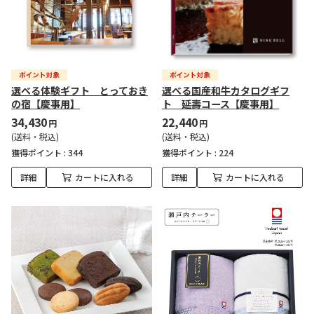
選べる体験ギフト とっておき
選べる国産和牛カタログギフ
の宿【慶事用】
ト 延壽コース【慶事用】
34,430
22,440
円
円
(送料・税込)
(送料・税込)
獲得ポイント :
344
獲得ポイント :
224
詳細
カートに入れる
詳細
カートに入れる