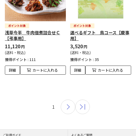
浅草今半 牛肉佃煮詰合せＣ
選べるギフト 鳥コース【慶事
【弔事用】
用】
11,120
3,520
円
円
(送料・税込)
(送料・税込)
獲得ポイント :
111
獲得ポイント :
35
詳細
カートに入れる
詳細
カートに入れる
1
ご利用ガイド
よくあるご質問