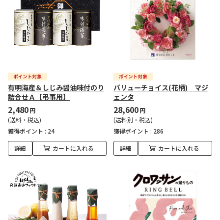
有明海産＆しじみ醤油味付のり
バリューチョイス(花柄) マジ
詰合せＡ【弔事用】
ェンタ
2,480
28,600
円
円
(送料・税込)
(送料別・税込)
獲得ポイント :
24
獲得ポイント :
286
詳細
カートに入れる
詳細
カートに入れる