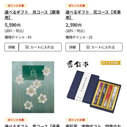
選べるギフト 月コース【慶事
選べるギフト 花コース【弔事
用】
用】
5,590
2,590
円
円
(送料・税込)
(送料・税込)
獲得ポイント :
55
獲得ポイント :
25
詳細
カートに入れる
詳細
カートに入れる
選べるギフト 鳥コース【弔事
香彩堂 進物ギフト 四季のお