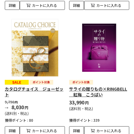
詳細
カートに入れる
詳細
カートに入れる
カタログチョイス ジョーゼッ
サライの贈りもの×RINGBELL
ト
紅梅 こうばい
33,990
9,790
円
円
8,030
円
(送料別・税込)
(送料別・税込)
獲得ポイント :
80
獲得ポイント :
339
詳細
カートに入れる
詳細
カートに入れる