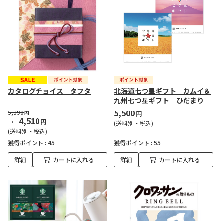
カタログチョイス タフタ
北海道七つ星ギフト カムイ＆
九州七つ星ギフト ひだまり
5,500
5,390
円
円
4,510
円
(送料別・税込)
(送料別・税込)
獲得ポイント :
45
獲得ポイント :
55
詳細
カートに入れる
詳細
カートに入れる