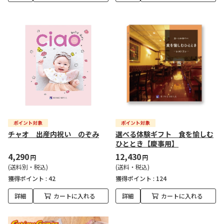
チャオ 出産内祝い のぞみ
選べる体験ギフト 食を愉しむ
ひととき【慶事用】
4,290
12,430
円
円
(送料別・税込)
(送料・税込)
獲得ポイント :
42
獲得ポイント :
124
詳細
カートに入れる
詳細
カートに入れる