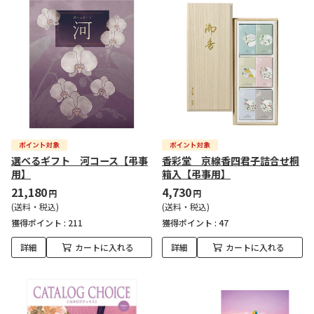
選べるギフト 河コース【弔事
香彩堂 京線香四君子詰合せ桐
用】
箱入【弔事用】
21,180
4,730
円
円
(送料・税込)
(送料・税込)
獲得ポイント :
211
獲得ポイント :
47
詳細
カートに入れる
詳細
カートに入れる