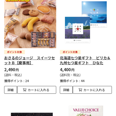
おさるのジョージ スイーツセ
北海道七つ星ギフト ピリカ＆
ットＢ【慶事用】
九州七つ星ギフト ひなた
2,490
4,400
円
円
(送料・税込)
(送料別・税込)
獲得ポイント :
24
獲得ポイント :
44
詳細
カートに入れる
詳細
カートに入れる