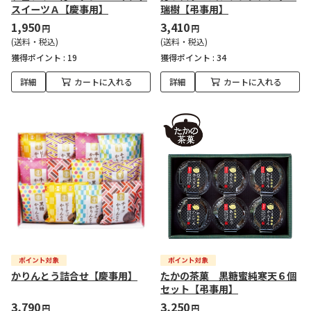
スイーツＡ【慶事用】
瑞樹【弔事用】
1,950
3,410
円
円
(送料・税込)
(送料・税込)
獲得ポイント :
19
獲得ポイント :
34
詳細
カートに入れる
詳細
カートに入れる
かりんとう詰合せ【慶事用】
たかの茶菓 黒糖蜜純寒天６個
セット【弔事用】
3,790
3,250
円
円