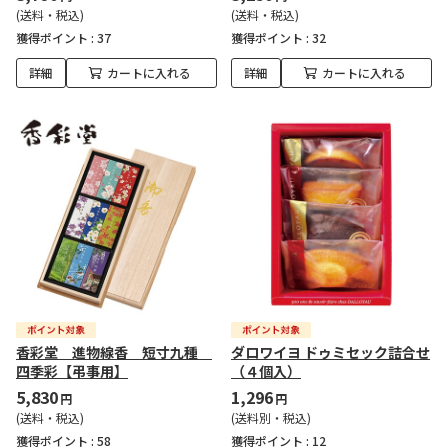
(送料・税込)
(送料・税込)
獲得ポイント :
37
獲得ポイント :
32
詳細
カートに入れる
詳細
カートに入れる
香彩堂 進物線香 短寸九種
ダロワイヨ ドゥミセック詰合せ
四季彩【弔事用】
（４個入）
5,830
1,296
円
円
(送料・税込)
(送料別・税込)
獲得ポイント :
58
獲得ポイント :
12