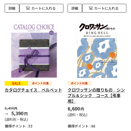
詳細
カートに入れる
詳細
カートに入れる
カタログチョイス ベルベット
クロワッサンの贈りもの シン
プル＆シック コース【弔事
用】
6,600
6,490
円
円
5,390
円
(送料・税込)
(送料別・税込)
獲得ポイント :
53
獲得ポイント :
66