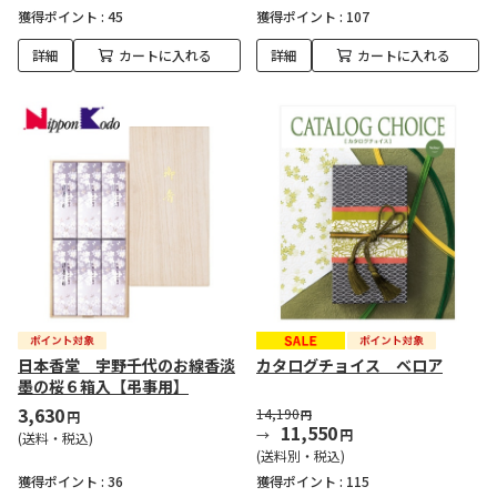
獲得ポイント :
45
獲得ポイント :
107
詳細
カートに入れる
詳細
カートに入れる
日本香堂 宇野千代のお線香淡
カタログチョイス ベロア
墨の桜６箱入【弔事用】
3,630
14,190
円
円
11,550
円
(送料・税込)
(送料別・税込)
獲得ポイント :
36
獲得ポイント :
115