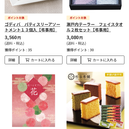
ゴディバ パティスリーアソー
瀬戸内テーラー フェイスタオ
トメント１３個入【弔事用】
ル２枚セット【弔事用】
3,560
3,080
円
円
(送料・税込)
(送料・税込)
獲得ポイント :
35
獲得ポイント :
30
詳細
カートに入れる
詳細
カートに入れる