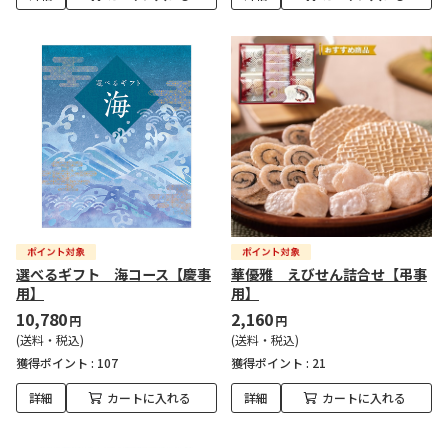
選べるギフト 海コース【慶事
華優雅 えびせん詰合せ【弔事
用】
用】
10,780
2,160
円
円
(送料・税込)
(送料・税込)
獲得ポイント :
107
獲得ポイント :
21
詳細
カートに入れる
詳細
カートに入れる