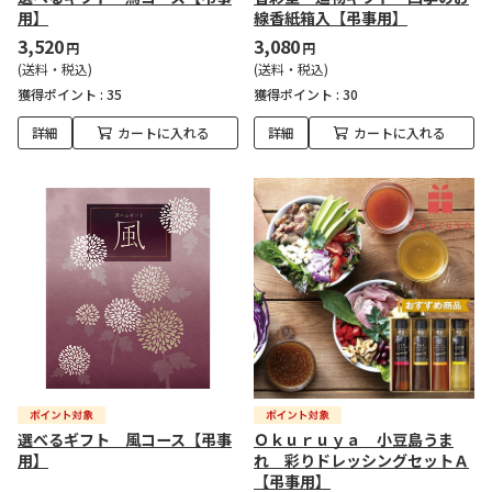
用】
線香紙箱入【弔事用】
3,520
3,080
円
円
(送料・税込)
(送料・税込)
獲得ポイント :
35
獲得ポイント :
30
詳細
カートに入れる
詳細
カートに入れる
選べるギフト 風コース【弔事
Ｏｋｕｒｕｙａ 小豆島うま
用】
れ 彩りドレッシングセットＡ
【弔事用】