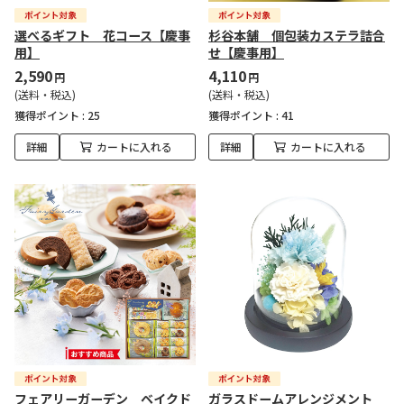
選べるギフト 花コース【慶事
杉谷本舗 個包装カステラ詰合
用】
せ【慶事用】
2,590
4,110
円
円
(送料・税込)
(送料・税込)
獲得ポイント :
25
獲得ポイント :
41
詳細
カートに入れる
詳細
カートに入れる
フェアリーガーデン ベイクド
ガラスドームアレンジメント