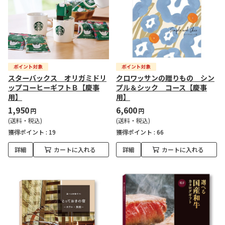
スターバックス オリガミドリ
クロワッサンの贈りもの シン
ップコーヒーギフトＢ【慶事
プル＆シック コース【慶事
用】
用】
1,950
6,600
円
円
(送料・税込)
(送料・税込)
獲得ポイント :
19
獲得ポイント :
66
詳細
カートに入れる
詳細
カートに入れる