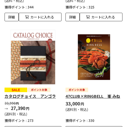
(送料・税込)
(送料・税込)
獲得ポイント :
344
獲得ポイント :
325
詳細
カートに入れる
詳細
カートに入れる
カタログチョイス アンゴラ
47CLUB×RINGBELL 峯 みね
33,000
33,990
円
円
27,390
円
(送料別・税込)
(送料別・税込)
獲得ポイント :
273
獲得ポイント :
330