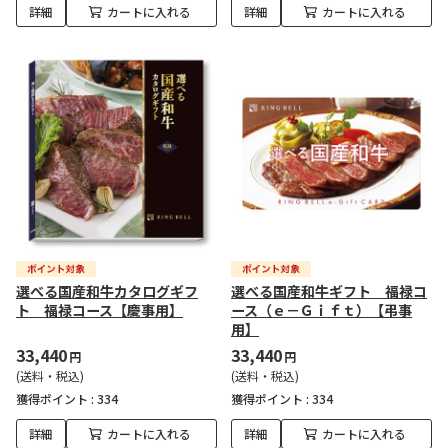
詳細
カートに入れる
詳細
カートに入れる
選べる国産和牛カタログギフ
選べる国産和牛ギフト 福禄コ
ト 福禄コース【慶事用】
ース（ｅ－Ｇｉｆｔ）【弔事
用】
33,440
33,440
円
円
(送料・税込)
(送料・税込)
獲得ポイント :
334
獲得ポイント :
334
詳細
カートに入れる
詳細
カートに入れる