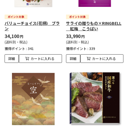
バリューチョイス(花柄) ブラ
サライの贈りもの×RINGBELL
ン
紅梅 こうばい
34,100
33,990
円
円
(送料別・税込)
(送料別・税込)
獲得ポイント :
341
獲得ポイント :
339
詳細
カートに入れる
詳細
カートに入れる