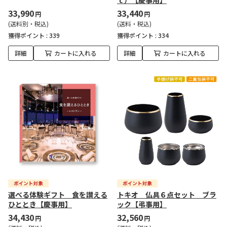
ｔ）【慶事用】
33,990
33,440
円
円
(送料別・税込)
(送料・税込)
獲得ポイント :
339
獲得ポイント :
334
詳細
カートに入れる
詳細
カートに入れる
選べる体験ギフト 食を讃える
トキオ 仏具６点セット ブラ
ひととき【慶事用】
ック【弔事用】
34,430
32,560
円
円