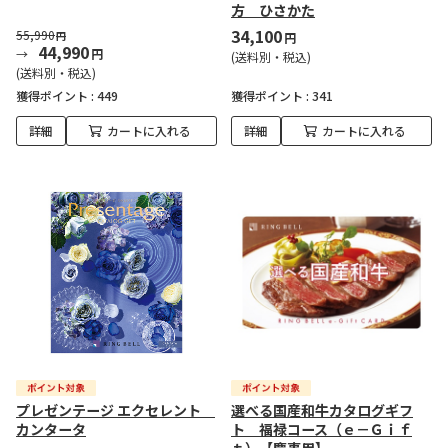
方 ひさかた
34,100
55,990
円
円
44,990
円
(送料別・税込)
(送料別・税込)
獲得ポイント :
449
獲得ポイント :
341
詳細
カートに入れる
詳細
カートに入れる
プレゼンテージ エクセレント
選べる国産和牛カタログギフ
カンタータ
ト 福禄コース（ｅ－Ｇｉｆ