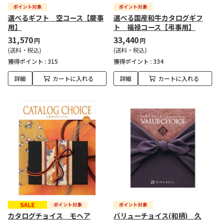
選べるギフト 空コース【慶事
選べる国産和牛カタログギフ
用】
ト 福禄コース【弔事用】
31,570
33,440
円
円
(送料・税込)
(送料・税込)
獲得ポイント :
315
獲得ポイント :
334
詳細
カートに入れる
詳細
カートに入れる
カタログチョイス モヘア
バリューチョイス(和柄) 久