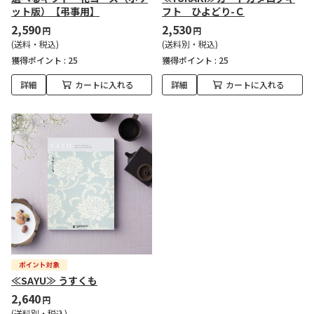
ット版）【弔事用】
フト ひよどり-Ｃ
2,590
2,530
円
円
(送料・税込)
(送料別・税込)
獲得ポイント :
25
獲得ポイント :
25
詳細
カートに入れる
詳細
カートに入れる
≪SAYU≫ うすくも
2,640
円
(送料別・税込)