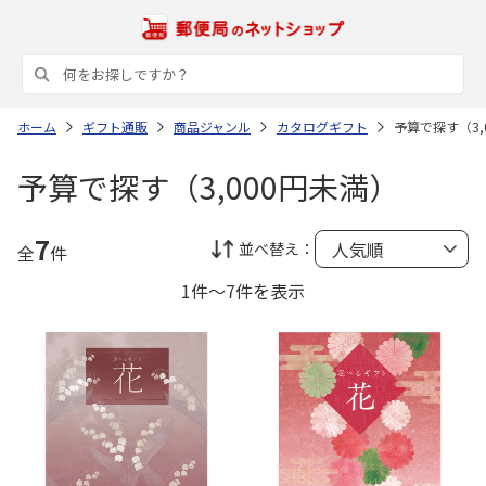
ホーム
ギフト通販
商品ジャンル
カタログギフト
予算で探す（3,
予算で探す（3,000円未満）
7
並べ替え：
全
件
1件～7件を表示