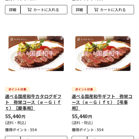
詳細
カートに入れる
詳細
カートに入れる
選べる国産和牛カタログギフ
選べる国産和牛ギフト 弥栄コ
ト 弥栄コース（ｅ－Ｇｉｆ
ース（ｅ－Ｇｉｆｔ）【弔事
ｔ）【慶事用】
用】
55,440
55,440
円
円
(送料・税込)
(送料・税込)
獲得ポイント :
554
獲得ポイント :
554