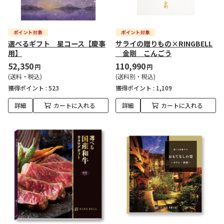
選べるギフト 星コース【慶事
サライの贈りもの×RINGBELL
用】
金剛 こんごう
52,350
110,990
円
円
(送料・税込)
(送料別・税込)
獲得ポイント :
523
獲得ポイント :
1,109
詳細
カートに入れる
詳細
カートに入れる