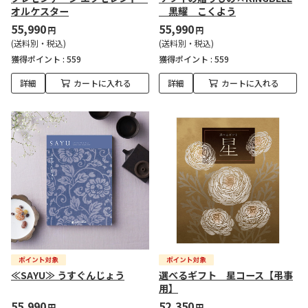
オルケスター
黒耀 こくよう
55,990
55,990
円
円
(送料別・税込)
(送料別・税込)
獲得ポイント :
559
獲得ポイント :
559
詳細
カートに入れる
詳細
カートに入れる
≪SAYU≫ うすぐんじょう
選べるギフト 星コース【弔事
用】
55,990
52,350
円
円