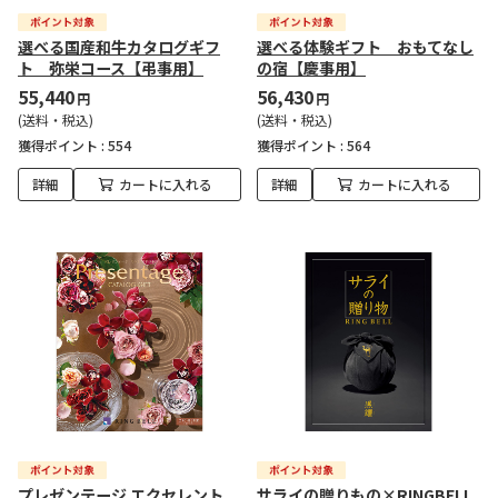
選べる国産和牛カタログギフ
選べる体験ギフト おもてなし
ト 弥栄コース【弔事用】
の宿【慶事用】
55,440
56,430
円
円
(送料・税込)
(送料・税込)
獲得ポイント :
554
獲得ポイント :
564
詳細
カートに入れる
詳細
カートに入れる
プレゼンテージ エクセレント
サライの贈りもの×RINGBELL