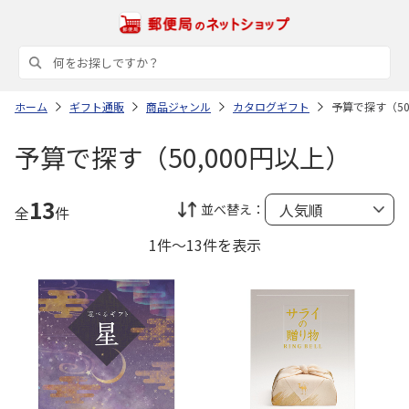
ホーム
ギフト通販
商品ジャンル
カタログギフト
予算で探す（50
予算で探す（50,000円以上）
13
並べ替え：
全
件
1件～13件を表示