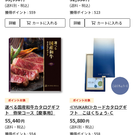
(送料別・税込)
(送料・税込)
獲得ポイント :
559
獲得ポイント :
523
詳細
カートに入れる
詳細
カートに入れる
選べる国産和牛カタログギフ
≪YUKARI≫カードカタログギ
ト 弥栄コース【慶事用】
フト こはくちょう-Ｃ
55,440
55,880
円
円
(送料・税込)
(送料別・税込)
獲得ポイント :
554
獲得ポイント :
558