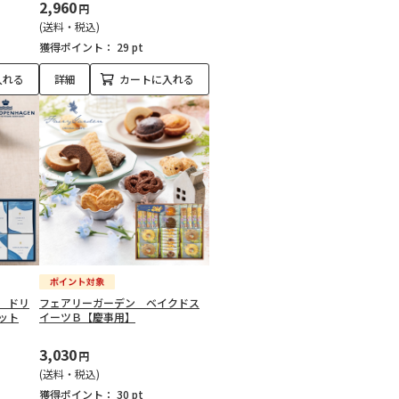
2,960
円
(送料・税込)
獲得ポイント：
29 pt
入れる
詳細
カートに入れる
 ドリ
フェアリーガーデン ベイクドス
ット
イーツＢ【慶事用】
3,030
円
(送料・税込)
獲得ポイント：
30 pt