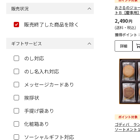
おさるのジョ
販売状況
トＢ【慶事用
2,490
円
販売終了した商品を除く
(送料・税込)
獲得ポイント
ギフトサービス
詳細
のし対応
のし名入れ対応
メッセージカードあり
挨拶状
手提げ袋あり
化粧箱あり
ゴディバ ラ
ソートメント
ソーシャルギフト対応