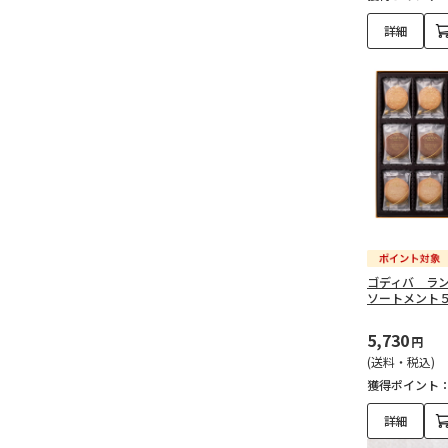
詳細
ゴディバ ラ
ソートメント
5,730
円
(送料・税込)
獲得ポイント
詳細