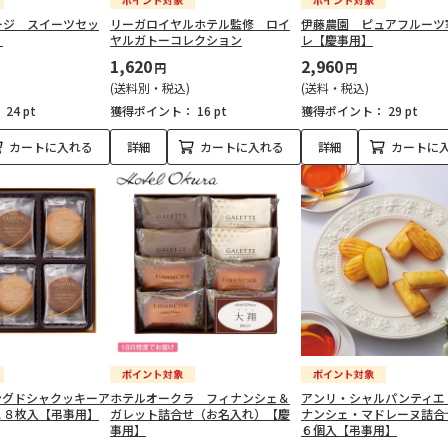
ージ スイーツセッ
リーガロイヤルホテル監修 ロイ
伊藤農園 ピュアフルーツ
】
ヤルガトーコレクション
レ【慶事用】
1,620
2,960
円
円
(送料別・税込)
(送料・税込)
：
24 pt
獲得ポイント：
16 pt
獲得ポイント：
29 pt
カートに入れる
詳細
カートに入れる
詳細
カートに
ングドシャクッキーア
ホテルオークラ フィナンシェ＆
アンリ・シャルパンティエ
１８枚入【弔事用】
ガレット詰合せ（お名入れ）【慶
ナンシェ・マドレーヌ詰合
事用】
６個入【弔事用】