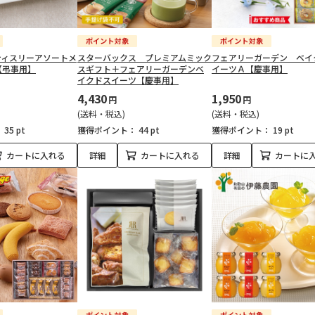
ティスリーアソートメ
スターバックス プレミアムミック
フェアリーガーデン ベイ
【弔事用】
スギフト＋フェアリーガーデンベ
イーツＡ【慶事用】
イクドスイーツ【慶事用】
4,430
1,950
円
円
(送料・税込)
(送料・税込)
：
35 pt
獲得ポイント：
44 pt
獲得ポイント：
19 pt
カートに入れる
詳細
カートに入れる
詳細
カートに