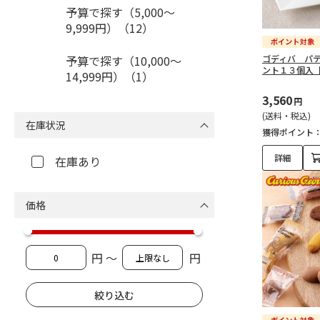
予算で探す（5,000～
9,999円）（12）
予算で探す（10,000～
ゴディバ パ
ント１３個入
14,999円）（1）
3,560
円
(送料・税込)
在庫状況
獲得ポイント
詳細
在庫あり
価格
円 ～
円