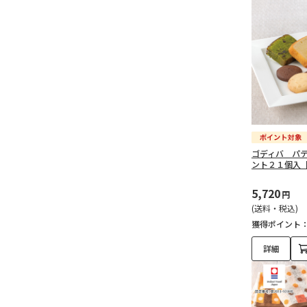
ゴディバ パ
ント２１個入
5,720
円
(送料・税込)
獲得ポイント
詳細