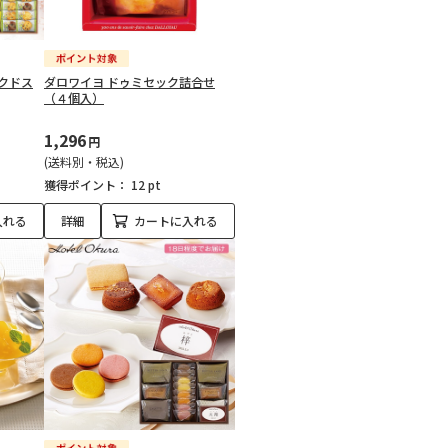
クドス
ダロワイヨ ドゥミセック詰合せ
（４個入）
1,296
円
(送料別・税込)
獲得ポイント：
12 pt
入れる
詳細
カートに入れる