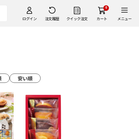
0
ログイン
注文履歴
クイック注文
カート
メニュー
順
安い順