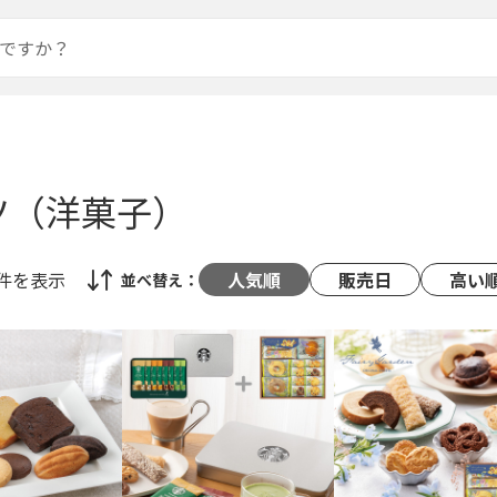
ツ（洋菓子）
8件
を表示
人気順
販売日
高い
並べ替え：