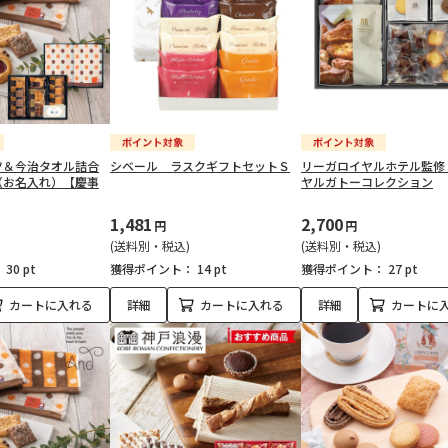
ツ＆今治タオル詰合
シベール ラスクギフトセットＳ
リーガロイヤルホテル監修
（お名入れ）【慶事
ヤルガトーコレクション
1,481
2,700
円
円
(送料別・税込)
(送料別・税込)
：
30 pt
獲得ポイント：
14 pt
獲得ポイント：
27 pt
カートに入れる
詳細
カートに入れる
詳細
カートに