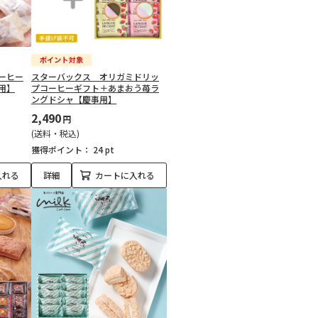
ーヒー
スターバックス オリガミドリッ
用】
プコーヒーギフト＋あまおう苺ラ
ングドシャ【慶事用】
2,490
円
(送料・税込)
獲得ポイント：
24 pt
入れる
詳細
カートに入れる