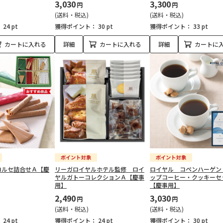
3,030
3,300
円
円
(送料・税込)
(送料・税込)
：
24 pt
獲得ポイント：
30 pt
獲得ポイント：
33 pt
カートに入れる
詳細
カートに入れる
詳細
カートに
コルセ詰合せＡ【慶
リーガロイヤルホテル監修 ロイ
ロイヤル コペンハーゲン
ヤルガトーコレクションＡ【慶事
ップコーヒー・クッキーセ
用】
【慶事用】
2,490
3,030
円
円
(送料・税込)
(送料・税込)
：
24 pt
獲得ポイント：
24 pt
獲得ポイント：
30 pt