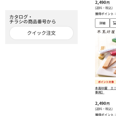
2,490
円
(送料・税込)
獲得ポイント
カタログ・
チラシの商品番号から
詳細
本高砂屋 エ
事用】
2,490
円
(送料・税込)
獲得ポイント