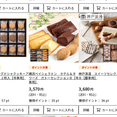
カートに入れる
詳細
カートに入れる
詳細
カートに
ングドシャクッキーア
横浜ベイシェラトン ホテル＆タ
神戸浪漫 スイーツセレク
５２枚入【弔事用】
ワーズ ガトーセレクションＢ【弔
Ｂ【慶事用】
事用】
3,570
3,680
円
円
(送料・税込)
(送料・税込)
：
57 pt
獲得ポイント：
35 pt
獲得ポイント：
36 pt
カートに入れる
詳細
カートに入れる
詳細
カートに