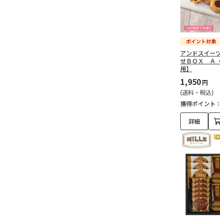
アンドスイー
せＢＯＸ Ａ
用】
1,950
円
(送料・税込)
獲得ポイント
詳細