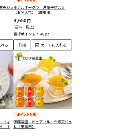
寒天ジュ
ホテルオークラ 洋菓子詰合せ
（お名入れ）【慶事用】
4,650
円
(送料・税込)
獲得ポイント：
46 pt
入れる
詳細
カートに入れる
 フィ
伊藤農園 ピュアフルーツ寒天ジュ
せ １
レ【弔事用】