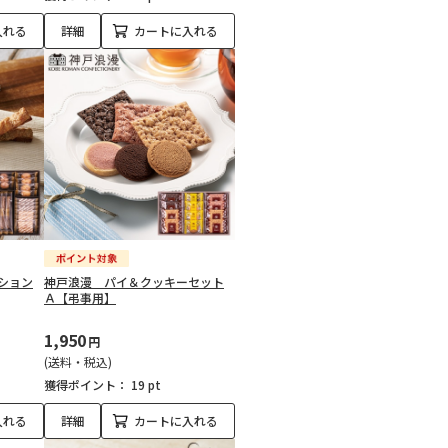
入れる
詳細
カートに入れる
ション
神戸浪漫 パイ＆クッキーセット
Ａ【弔事用】
1,950
円
(送料・税込)
獲得ポイント：
19 pt
入れる
詳細
カートに入れる