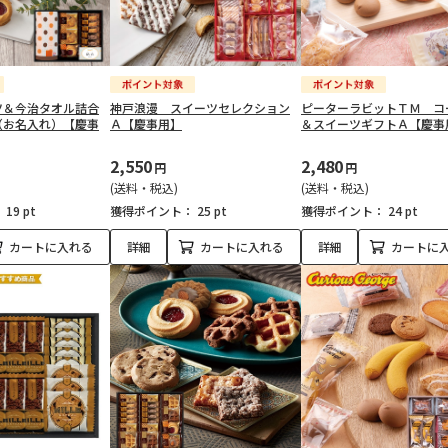
ツ＆今治タオル詰合
神戸浪漫 スイーツセレクション
ピーターラビットＴＭ コ
（お名入れ）【慶事
Ａ【慶事用】
＆スイーツギフトＡ【慶事
2,550
2,480
円
円
(送料・税込)
(送料・税込)
：
19 pt
獲得ポイント：
25 pt
獲得ポイント：
24 pt
カートに入れる
詳細
カートに入れる
詳細
カートに