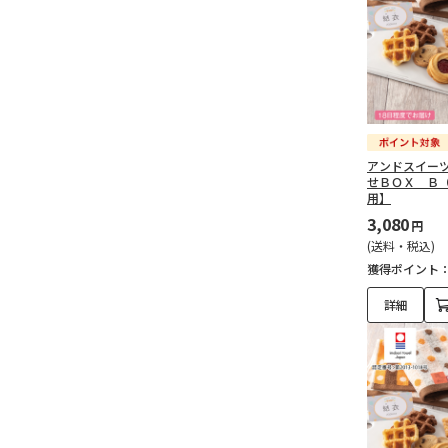
アンドスイー
せＢＯＸ Ｂ
用】
3,080
円
(送料・税込)
獲得ポイント
詳細