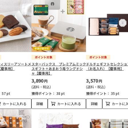
ティスリーアソートメ
スターバックス プレミアムミック
ドルチェギフトセレクシ
【慶事用】
スギフト＋あまおう苺ラングドシ
（お名入れ）【慶事用】
ャ【慶事用】
3,890
3,570
円
円
(送料・税込)
(送料・税込)
：
57 pt
獲得ポイント：
38 pt
獲得ポイント：
35 pt
カートに入れる
詳細
カートに入れる
詳細
カートに