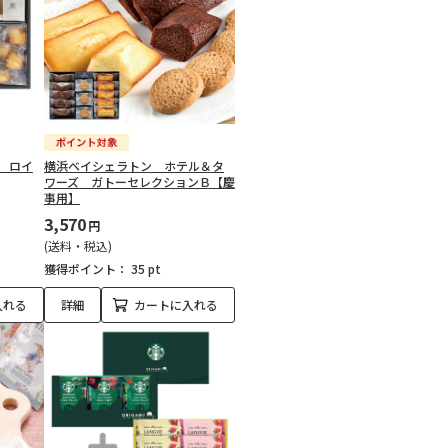
 ロイ
横浜ベイシェラトン ホテル＆タ
ワーズ ガトーセレクションＢ【慶
事用】
3,570
円
(送料・税込)
獲得ポイント：
35 pt
入れる
詳細
カートに入れる