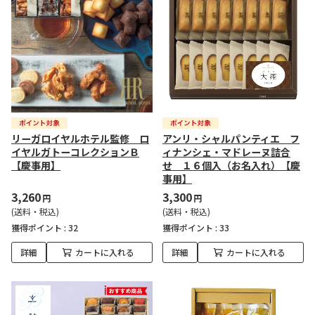
リーガロイヤルホテル監修 ロ
アンリ・シャルパンティエ フ
イヤルガトーコレクションＢ
ィナンシェ・マドレーヌ詰合
【慶事用】
せ １６個入（お名入れ）【慶
事用】
3,260
3,300
円
円
(送料・税込)
(送料・税込)
獲得ポイント :
32
獲得ポイント :
33
詳細
カートに入れる
詳細
カートに入れる