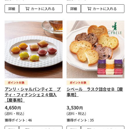
詳細
カートに入れる
詳細
カートに入れる
アンリ・シャルパンティエ プ
シベール ラスク詰合せＢ【慶
ティ・フィナンシェ２４個入
事用】
【慶事用】
4,650
3,530
円
円
(送料・税込)
(送料・税込)
獲得ポイント :
46
獲得ポイント :
35