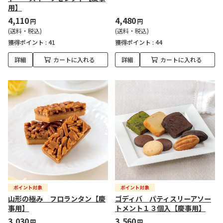
用】
4,110
4,480
円
円
(送料・税込)
(送料・税込)
獲得ポイント :
41
獲得ポイント :
44
詳細
カートに入れる
詳細
カートに入れる
山形の極み フロランタン【慶
ゴディバ パティスリーアソー
事用】
トメント１３個入【慶事用】
3,030
3,560
円
円