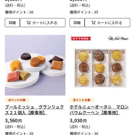
(送料・税込)
(送料・税込)
獲得ポイント :
30
獲得ポイント :
35
詳細
カートに入れる
詳細
カートに入れる
ブールミッシュ グランリュク
ホテルニューオータニ マロン
ス２１個入【慶事用】
バウムクーヘン【慶事用】
3,560
3,030
円
円
(送料・税込)
(送料・税込)
獲得ポイント :
35
獲得ポイント :
30