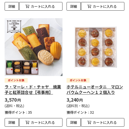
詳細
カートに入れる
詳細
カートに入れる
ラ・マーレ・ド・チャヤ 焼菓
ホテルニューオータニ マロン
子と紅茶詰合せ【弔事用】
バウムクーヘン１２個入り
3,570
3,240
円
円
(送料・税込)
(送料別・税込)
獲得ポイント :
35
獲得ポイント :
32
詳細
カートに入れる
詳細
カートに入れる