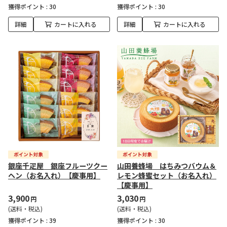
獲得ポイント :
30
獲得ポイント :
30
詳細
カートに入れる
詳細
カートに入れる
銀座千疋屋 銀座フルーツクー
山田養蜂場 はちみつバウム＆
ヘン（お名入れ）【慶事用】
レモン蜂蜜セット（お名入れ）
【慶事用】
3,900
3,030
円
円
(送料・税込)
(送料・税込)
獲得ポイント :
39
獲得ポイント :
30