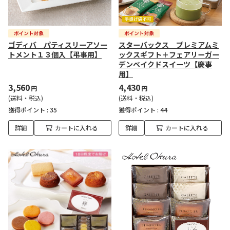
ゴディバ パティスリーアソー
スターバックス プレミアムミ
トメント１３個入【弔事用】
ックスギフト＋フェアリーガー
デンベイクドスイーツ【慶事
用】
3,560
4,430
円
円
(送料・税込)
(送料・税込)
獲得ポイント :
35
獲得ポイント :
44
詳細
カートに入れる
詳細
カートに入れる