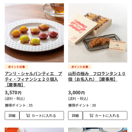
アンリ・シャルパンティエ プ
山形の極み フロランタン１０
ティ・フィナンシェ２０個入
個（お名入れ）【慶事用】
【慶事用】
3,570
3,000
円
円
(送料・税込)
(送料・税込)
獲得ポイント :
35
獲得ポイント :
30
詳細
カートに入れる
詳細
カートに入れる