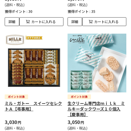
(送料・税込)
(送料・税込)
獲得ポイント :
30
獲得ポイント :
35
詳細
カートに入れる
詳細
カートに入れる
ミル・ガトー スイーツセレク
生クリーム専門店ｍｉｌｋ ミ
トＡ【弔事用】
ルキーダックワーズ１０個入
【慶事用】
3,030
3,050
円
円
(送料・税込)
(送料・税込)