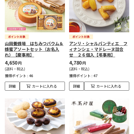
山田養蜂場 はちみつバウム＆
アンリ・シャルパンティエ フ
蜂蜜アソートセット（お名入
ィナンシェ・マドレーヌ詰合
れ）【慶事用】
せ ２６個入【弔事用】
4,650
4,780
円
円
(送料・税込)
(送料・税込)
獲得ポイント :
46
獲得ポイント :
47
詳細
カートに入れる
詳細
カートに入れる