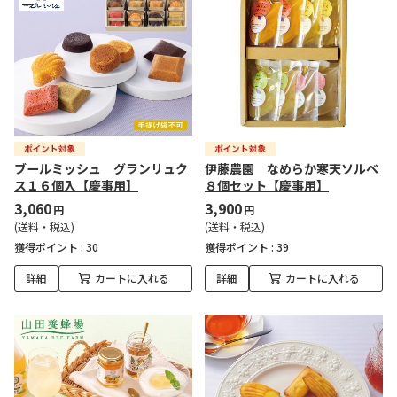
ブールミッシュ グランリュク
伊藤農園 なめらか寒天ソルベ
ス１６個入【慶事用】
８個セット【慶事用】
3,060
3,900
円
円
(送料・税込)
(送料・税込)
獲得ポイント :
30
獲得ポイント :
39
詳細
カートに入れる
詳細
カートに入れる