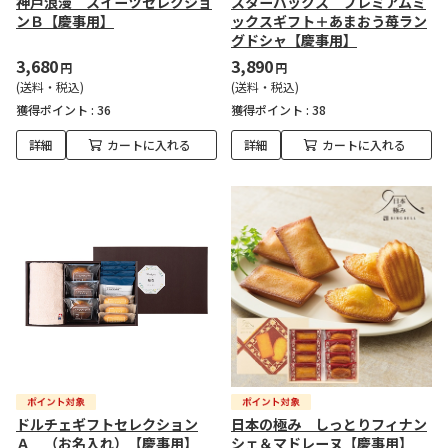
神戸浪漫 スイーツセレクショ
スターバックス プレミアムミ
ンＢ【慶事用】
ックスギフト＋あまおう苺ラン
グドシャ【慶事用】
3,680
3,890
円
円
(送料・税込)
(送料・税込)
獲得ポイント :
36
獲得ポイント :
38
詳細
カートに入れる
詳細
カートに入れる
ドルチェギフトセレクション
日本の極み しっとりフィナン
Ａ （お名入れ）【慶事用】
シェ＆マドレーヌ【慶事用】