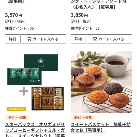
【慶事用】
ング・ド・シャ・アソートＭ
（お名入れ）【慶事用】
3,570
3,850
円
円
(送料・税込)
(送料・税込)
獲得ポイント :
35
獲得ポイント :
38
詳細
カートに入れる
詳細
カートに入れる
スターバックス オリガミドリ
スイートバスケット 焼菓子詰
ップコーヒーギフト＋ミル・ガ
合せＢ【弔事用】
トー スイーツセレクト【慶事