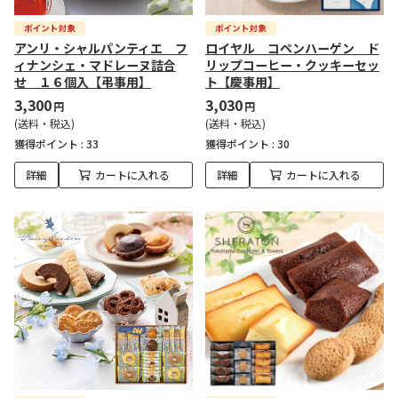
アンリ・シャルパンティエ フ
ロイヤル コペンハーゲン ド
ィナンシェ・マドレーヌ詰合
リップコーヒー・クッキーセッ
せ １６個入【弔事用】
ト【慶事用】
3,300
3,030
円
円
(送料・税込)
(送料・税込)
獲得ポイント :
33
獲得ポイント :
30
詳細
カートに入れる
詳細
カートに入れる