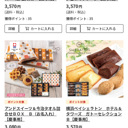
3,570
3,570
円
円
(送料・税込)
(送料・税込)
獲得ポイント :
35
獲得ポイント :
35
詳細
カートに入れる
詳細
カートに入れる
アンドスイーツ＆今治タオル詰
横浜ベイシェラトン ホテル＆
合せＢＯＸ Ｂ（お名入れ）
タワーズ ガトーセレクション
【慶事用】
Ｂ【慶事用】
3,080
3,570
円
円