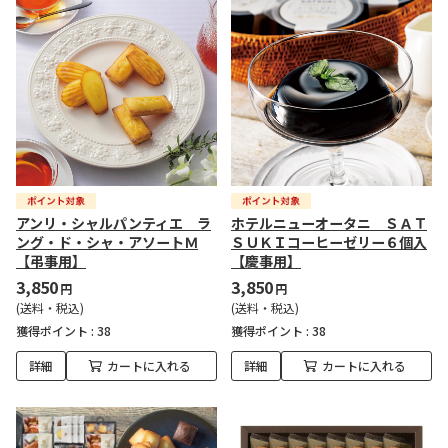
アンリ・シャルパンティエ ラ
ホテルニューオータニ ＳＡＴ
ング・ド・シャ・アソートＭ
ＳＵＫＩコーヒーゼリー６個入
【弔事用】
【慶事用】
3,850
3,850
円
円
(送料・税込)
(送料・税込)
獲得ポイント :
38
獲得ポイント :
38
詳細
カートに入れる
詳細
カートに入れる