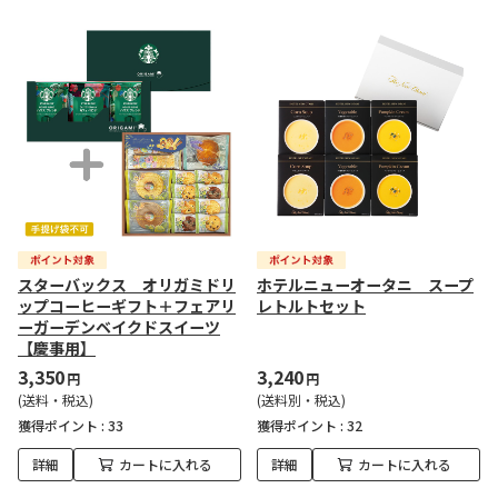
スターバックス オリガミドリ
ホテルニューオータニ スープ
ップコーヒーギフト＋フェアリ
レトルトセット
ーガーデンベイクドスイーツ
【慶事用】
3,350
3,240
円
円
(送料・税込)
(送料別・税込)
獲得ポイント :
33
獲得ポイント :
32
詳細
カートに入れる
詳細
カートに入れる