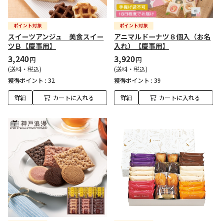
スイーツアンジュ 美食スイー
アニマルドーナツ８個入（お名
ツＢ【慶事用】
入れ）【慶事用】
3,240
3,920
円
円
(送料・税込)
(送料・税込)
獲得ポイント :
32
獲得ポイント :
39
詳細
カートに入れる
詳細
カートに入れる