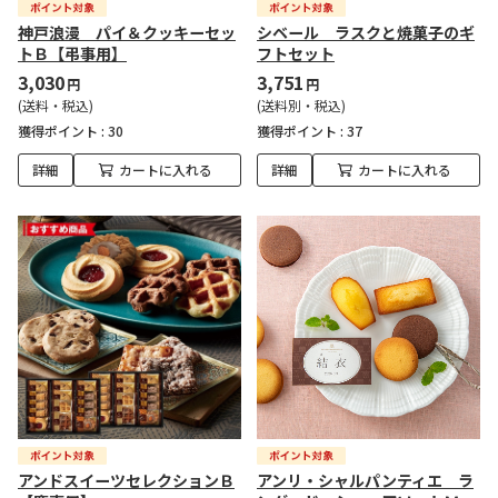
神戸浪漫 パイ＆クッキーセッ
シベール ラスクと焼菓子のギ
トＢ【弔事用】
フトセット
3,030
3,751
円
円
(送料・税込)
(送料別・税込)
獲得ポイント :
30
獲得ポイント :
37
詳細
カートに入れる
詳細
カートに入れる
アンドスイーツセレクションＢ
アンリ・シャルパンティエ ラ