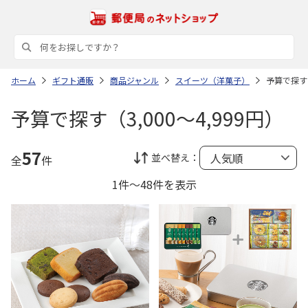
ホーム
ギフト通販
商品ジャンル
スイーツ（洋菓子）
予算で探す（
予算で探す（3,000～4,999円）
57
並べ替え：
全
件
1件～48件を表示