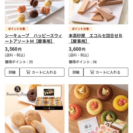
シーキューブ ハッピースウィ
本高砂屋 エコルセ詰合せＢ
ートアソートＭ【慶事用】
【慶事用】
3,560
3,600
円
円
(送料・税込)
(送料・税込)
獲得ポイント :
35
獲得ポイント :
36
詳細
カートに入れる
詳細
カートに入れる