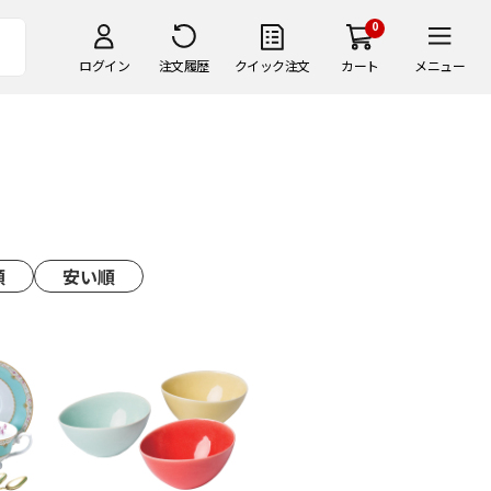
0
ログイン
注文履歴
クイック注文
カート
メニュー
順
安い順