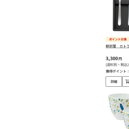
柳宗理 カト
3,300
円
(送料別・税込)
獲得ポイント
詳細