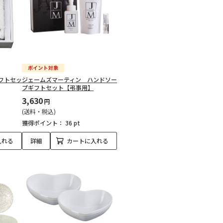
フトセッ
ジェームズマーティン ハンドソー
プギフトセット【弔事用】
3,630
円
(送料・税込)
獲得ポイント：
36 pt
入れる
詳細
カートに入れる