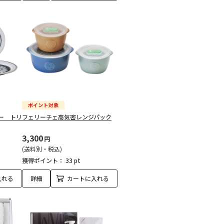
ー トリ
フェリーチェ高気密レンジパック
3,300
円
(送料別・税込)
獲得ポイント：
33 pt
入れる
詳細
カートに入れる