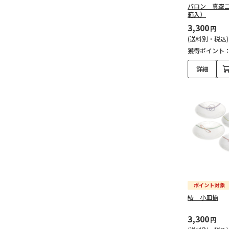
バロン 真空
箱入）
3,300
円
(送料別・税込)
獲得ポイント
詳細
結 小皿揃
3,300
円