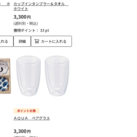
） ホ
カップインタンブラー＆タオル
ホワイト
3,300
円
(送料別・税込)
獲得ポイント：
33 pt
入れる
詳細
カートに入れる
ＡＱＵＡ ペアグラス
3,300
円