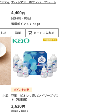
アンティ
ナハトマン ボサノバ プレート
4,400
円
(送料別・税込)
獲得ポイント：
44 pt
入れる
詳細
カートに入れる
 小皿
花王 ビオレｕ泡ハンドソープギフ
ト【弔事用】
3,630
円
(送料・税込)