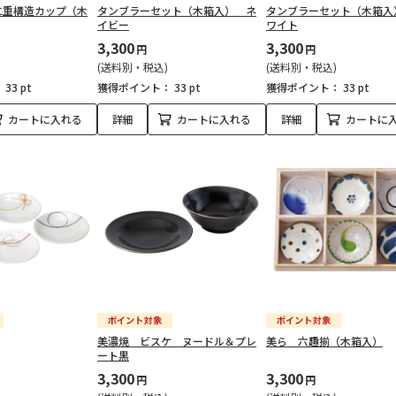
二重構造カップ（木
タンブラーセット（木箱入） ネ
タンブラーセット（木箱入
イビー
ワイト
3,300
3,300
円
円
(送料別・税込)
(送料別・税込)
：
33 pt
獲得ポイント：
33 pt
獲得ポイント：
33 pt
カートに入れる
詳細
カートに入れる
詳細
カートに
美濃焼 ビスケ ヌードル＆プレ
美ら 六趣揃（木箱入）
ート黒
3,300
3,300
円
円