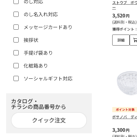
のし対応
ストウブ ボウ
ー
のし名入れ対応
3,520
円
(送料別・税込)
メッセージカードあり
獲得ポイント
挨拶状
詳細
手提げ袋あり
化粧箱あり
ソーシャルギフト対応
カタログ・
チラシの商品番号から
ボサノバ デ
3,300
円
(送料別・税込)