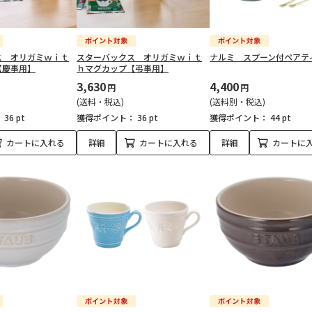
ス オリガミｗｉｔ
スターバックス オリガミｗｉｔ
ナルミ スプーン付ペアテ
【慶事用】
ｈマグカップ【弔事用】
3,630
4,400
円
円
(送料・税込)
(送料別・税込)
：
36 pt
獲得ポイント：
36 pt
獲得ポイント：
44 pt
カートに入れる
詳細
カートに入れる
詳細
カートに