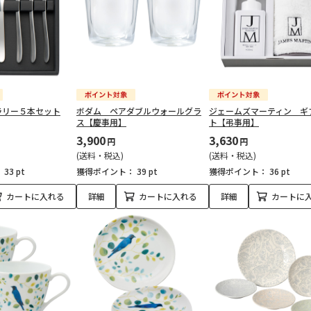
ラリー５本セット
ボダム ペアダブルウォールグラ
ジェームズマーティン ギ
ス【慶事用】
ト【弔事用】
3,900
3,630
円
円
(送料・税込)
(送料・税込)
：
33 pt
獲得ポイント：
39 pt
獲得ポイント：
36 pt
カートに入れる
詳細
カートに入れる
詳細
カートに