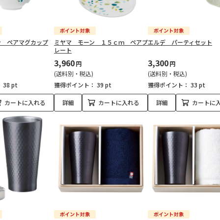
ン ペアマグカップ
ミヤマ モーン １５ｃｍ ペアプ
エルデ パーティセット
レート
3,960
3,300
円
円
(送料別・税込)
(送料別・税込)
：
38 pt
獲得ポイント：
39 pt
獲得ポイント：
33 pt
カートに入れる
詳細
カートに入れる
詳細
カートに