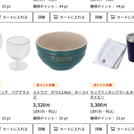
：
33 pt
獲得ポイント：
44 pt
獲得ポイント：
44 pt
カートに入れる
詳細
カートに入れる
詳細
カートに
ビッテ ペアグラス
ストウブ ボウル14cm ターコイ
カップインタンブラー＆
ズ
ネイビー
3,520
3,300
円
円
(送料別・税込)
(送料別・税込)
：
33 pt
獲得ポイント：
35 pt
獲得ポイント：
33 pt
カートに入れる
詳細
カートに入れる
詳細
カートに