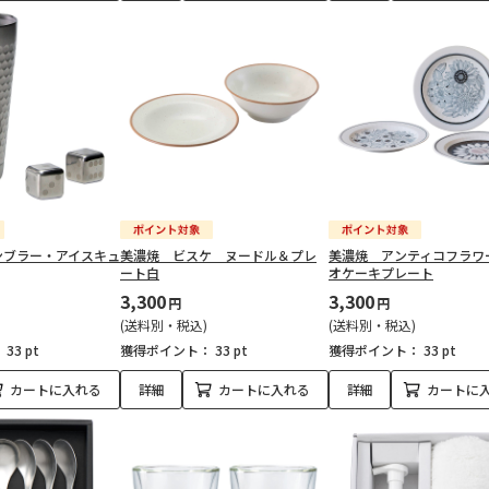
ンブラー・アイスキュ
美濃焼 ビスケ ヌードル＆プレ
美濃焼 アンティコフラワ
ート白
オケーキプレート
3,300
3,300
円
円
(送料別・税込)
(送料別・税込)
：
33 pt
獲得ポイント：
33 pt
獲得ポイント：
33 pt
カートに入れる
詳細
カートに入れる
詳細
カートに