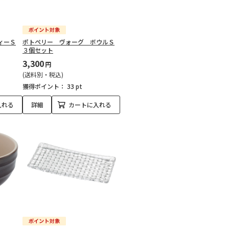
ィーＳ
ポトペリー ヴォーグ ボウルＳ
３個セット
3,300
円
(送料別・税込)
獲得ポイント：
33 pt
入れる
詳細
カートに入れる