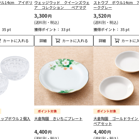
ル14cm アイボリ
ウェッジウッド クイーンズウェ
ストウブ ボウル14cm 
ア コレクション ペアマグ
ークグレー
3,300
3,520
円
円
(送料別・税込)
(送料別・税込)
：
35 pt
獲得ポイント：
33 pt
獲得ポイント：
35 pt
カートに入れる
詳細
カートに入れる
詳細
カートに
ィップボウル２個入
大倉陶園 きいちごプレート
大倉陶園 ゴールドライン
ペアセット
4,400
4,400
円
円
(送料別・税込)
(送料別・税込)