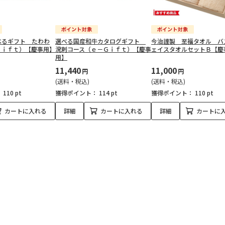
べるギフト たわわ
選べる国産和牛カタログギフト
今治謹製 至福タオル バ
Ｇｉｆｔ）【慶事用】
溌剌コース（ｅ－Ｇｉｆｔ）【慶事
ェイスタオルセットＢ【慶
用】
11,440
11,000
円
円
(送料・税込)
(送料・税込)
：
110 pt
獲得ポイント：
114 pt
獲得ポイント：
110 pt
カートに入れる
詳細
カートに入れる
詳細
カートに