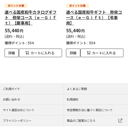
選べる国産和牛カタログギフ
選べる国産和牛ギフト 弥栄コ
ト 弥栄コース（ｅ－Ｇｉｆ
ース（ｅ－Ｇｉｆｔ）【弔事
ｔ）【慶事用】
用】
55,440
55,440
円
円
(送料・税込)
(送料・税込)
獲得ポイント :
554
獲得ポイント :
554
詳細
カートに入れる
詳細
カートに入れる
ご利用ガイド
よくあるご質問
お問い合わせ
利用規約
サイト運営会社について
特定商取引法に基づく表記について
プライバシーポリシー
商品のご提案はこちら