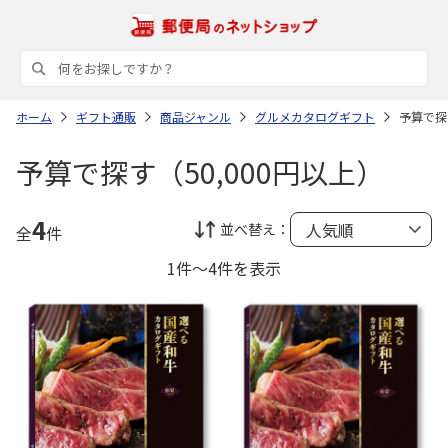
ホーム
ギフト通販
商品ジャンル
グルメカタログギフト
予算で探
予算で探す（50,000円以上）
4
並べ替え：
全
件
1件～4件を表示