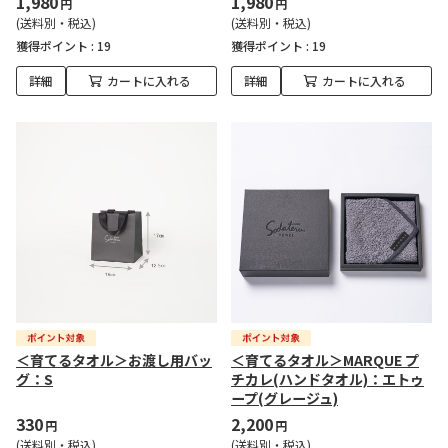
1,980
1,980
円
円
(送料別・税込)
(送料別・税込)
獲得ポイント :
19
獲得ポイント :
19
詳細
カートに入れる
詳細
カートに入れる
＜育てるタオル＞お渡し用バッ
＜育てるタオル＞MARQUE プ
グ：S
チカレ(ハンドタオル)：エトゥ
ープ(グレージュ)
330
2,200
円
円
(送料別・税込)
(送料別・税込)