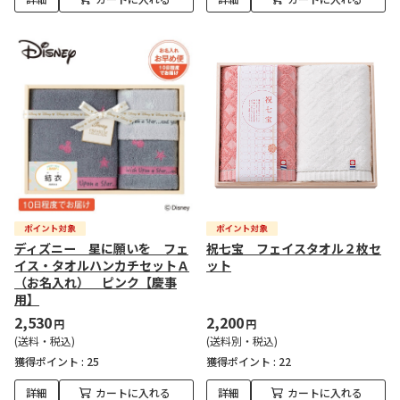
ディズニー 星に願いを フェ
祝七宝 フェイスタオル２枚セ
イス・タオルハンカチセットＡ
ット
（お名入れ） ピンク【慶事
用】
2,530
2,200
円
円
(送料・税込)
(送料別・税込)
獲得ポイント :
25
獲得ポイント :
22
詳細
カートに入れる
詳細
カートに入れる