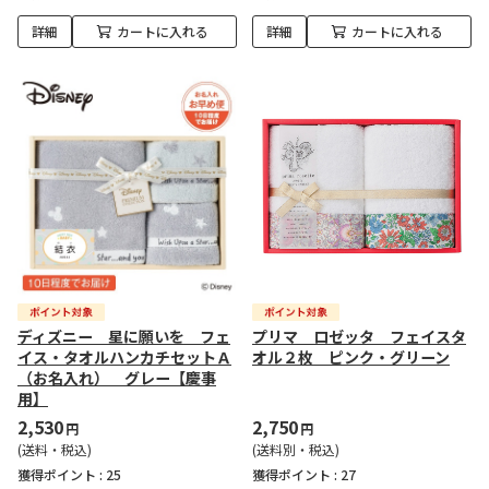
詳細
カートに入れる
詳細
カートに入れる
ディズニー 星に願いを フェ
プリマ ロゼッタ フェイスタ
イス・タオルハンカチセットＡ
オル２枚 ピンク・グリーン
（お名入れ） グレー【慶事
用】
2,530
2,750
円
円
(送料・税込)
(送料別・税込)
獲得ポイント :
25
獲得ポイント :
27