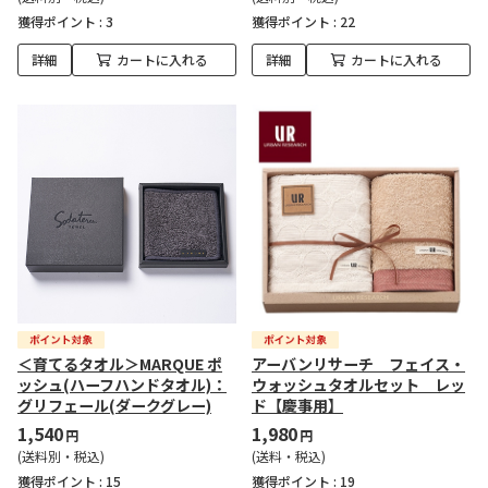
獲得ポイント :
3
獲得ポイント :
22
詳細
カートに入れる
詳細
カートに入れる
＜育てるタオル＞MARQUE ポ
アーバンリサーチ フェイス・
ッシュ(ハーフハンドタオル)：
ウォッシュタオルセット レッ
グリフェール(ダークグレー)
ド【慶事用】
1,540
1,980
円
円
(送料別・税込)
(送料・税込)
獲得ポイント :
15
獲得ポイント :
19