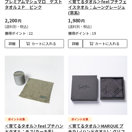
プレミアムマシュマロ ゲスト
＜育てるタオル＞feel プチフェ
タオル２Ｐ ピンク
イスタオル：ムーングレージュ
(茶系)
2,200
1,980
円
円
(送料別・税込)
(送料別・税込)
獲得ポイント :
22
獲得ポイント :
19
詳細
カートに入れる
詳細
カートに入れる
＜育てるタオル＞feel プチハン
＜育てるタオル＞MARQUE プ
ドタオル：モス(カーキ系)
チカレ(ハンドタオル)：グリフ