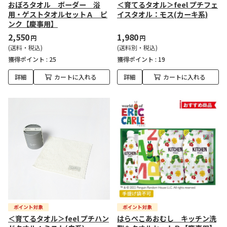
おぼろタオル ボーダー 浴
＜育てるタオル＞feel プチフェ
用・ゲストタオルセットＡ ピ
イスタオル：モス(カーキ系)
ンク【慶事用】
2,550
1,980
円
円
(送料・税込)
(送料別・税込)
獲得ポイント :
25
獲得ポイント :
19
詳細
カートに入れる
詳細
カートに入れる
＜育てるタオル＞feel プチハン
はらぺこあおむし キッチン洗