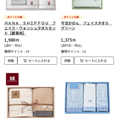
ＨＡＮＡ ＳＨＩＰＰＯＵ フ
今治かのん フェイスタオル
ェイス・ウォッシュタオルセッ
グリーン
ト【慶事用】
1,980
1,375
円
円
(送料・税込)
(送料別・税込)
獲得ポイント :
19
獲得ポイント :
13
詳細
カートに入れる
詳細
カートに入れる