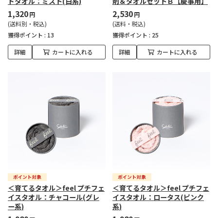
ドタオル：ミスト(白系)
剤＆タオルセットＢ【慶事用】
1,320
2,530
円
円
(送料別・税込)
(送料・税込)
獲得ポイント :
13
獲得ポイント :
25
詳細
カートに入れる
詳細
カートに入れる
＜育てるタオル＞feel プチフェ
＜育てるタオル＞feel プチフェ
イスタオル：チャコール(グレ
イスタオル：ロータス(ピンク
ー系)
系)