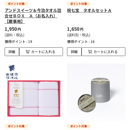
アンドスイーツ＆今治タオル詰
祝七宝 タオルセットＡ
合せＢＯＸ Ａ（お名入れ）
【慶事用】
1,950
1,650
円
円
(送料・税込)
(送料別・税込)
獲得ポイント :
19
獲得ポイント :
16
詳細
カートに入れる
詳細
カートに入れる