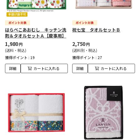
はらぺこあおむし キッチン洗
祝七宝 タオルセットＢ
剤＆タオルセットＡ【慶事用】
1,980
2,750
円
円
(送料・税込)
(送料別・税込)
獲得ポイント :
19
獲得ポイント :
27
詳細
カートに入れる
詳細
カートに入れる