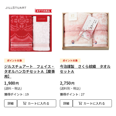
ジルスチュアート フェイス・
今治謹製 さくら紋織 タオル
タオルハンカチセットＡ【慶事
セットＡ
用】
1,980
2,750
円
円
(送料・税込)
(送料別・税込)
獲得ポイント :
19
獲得ポイント :
27
詳細
カートに入れる
詳細
カートに入れる