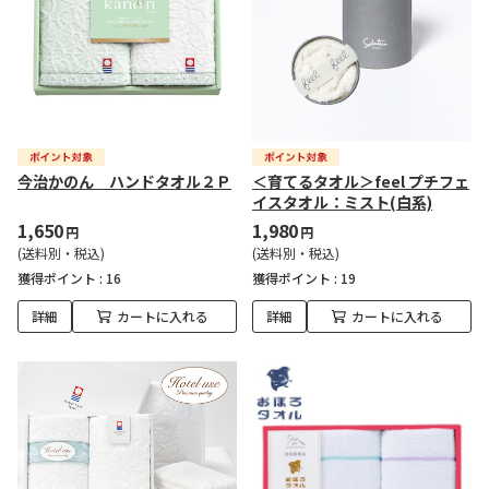
今治かのん ハンドタオル２Ｐ
＜育てるタオル＞feel プチフェ
イスタオル：ミスト(白系)
1,650
1,980
円
円
(送料別・税込)
(送料別・税込)
獲得ポイント :
16
獲得ポイント :
19
詳細
カートに入れる
詳細
カートに入れる