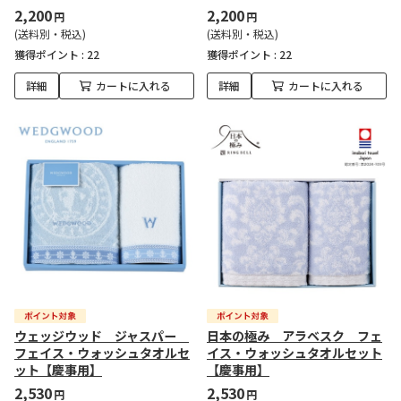
2,200
2,200
円
円
(送料別・税込)
(送料別・税込)
獲得ポイント :
22
獲得ポイント :
22
詳細
カートに入れる
詳細
カートに入れる
ウェッジウッド ジャスパー
日本の極み アラベスク フェ
フェイス・ウォッシュタオルセ
イス・ウォッシュタオルセット
ット【慶事用】
【慶事用】
2,530
2,530
円
円