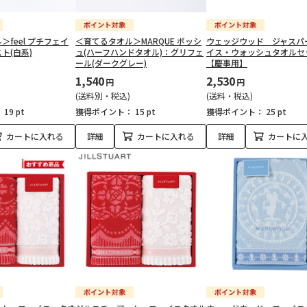
feel プチフェイ
＜育てるタオル＞MARQUE ポッシ
ウェッジウッド ジャスパ
ト(白系)
ュ(ハーフハンドタオル)：グリフェ
イス・ウォッシュタオルセ
ール(ダークグレー)
【慶事用】
1,540
2,530
円
円
(送料別・税込)
(送料・税込)
：
19 pt
獲得ポイント：
15 pt
獲得ポイント：
25 pt
カートに入れる
詳細
カートに入れる
詳細
カートに