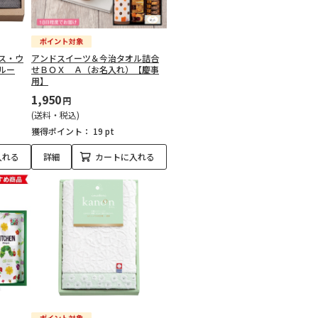
ス・ウ
アンドスイーツ＆今治タオル詰合
ルー
せＢＯＸ Ａ（お名入れ）【慶事
用】
1,950
円
(送料・税込)
獲得ポイント：
19 pt
入れる
詳細
カートに入れる