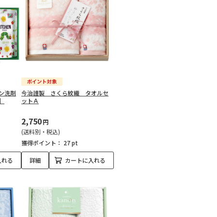
ン洗剤
今治謹製 さくら紋織 タオルセ
】
ットＡ
2,750
円
(送料別・税込)
獲得ポイント：
27 pt
入れる
詳細
カートに入れる