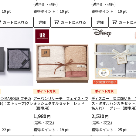
(送料別・税込)
(送料別・税込)
：
19 pt
獲得ポイント：
19 pt
獲得ポイント：
19 pt
カートに入れる
詳細
カートに入れる
詳細
カートに
＞MARQUE プチカ
アーバンリサーチ フェイス・ウ
ディズニー 星に願いを 
ル)：エトゥープ(グレ
ォッシュタオルセット レッド
ス・タオルハンカチセット
【慶事用】
名入れ） グレー【慶事用
1,980
2,530
円
円
(送料・税込)
(送料・税込)
：
22 pt
獲得ポイント：
19 pt
獲得ポイント：
25 pt