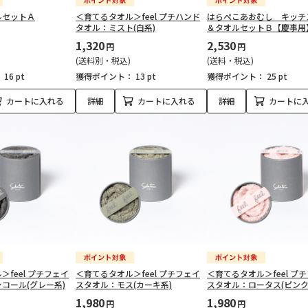
ルセットＡ
＜育てるタオル＞feel プチハンド
はらぺこあおむし キッチ
タオル：ミスト(白系)
＆タオルセットＢ【慶事用
1,320
2,530
円
円
(送料別・税込)
(送料・税込)
：
16 pt
獲得ポイント：
13 pt
獲得ポイント：
25 pt
カートに入れる
詳細
カートに入れる
詳細
カートに
feel プチフェイ
＜育てるタオル＞feel プチフェイ
＜育てるタオル＞feel プ
コール(グレー系)
スタオル：モス(カーキ系)
スタオル：ロータス(ピンク
1,980
1,980
円
円