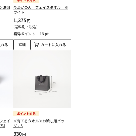
ン洗剤
今治かのん フェイスタオル ホ
】
ワイト
1,375
円
(送料別・税込)
獲得ポイント：
13 pt
入れる
詳細
カートに入れる
チフェイ
＜育てるタオル＞お渡し用バッ
系)
グ：S
330
円