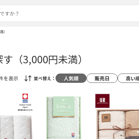
未満）
す（3,000円未満）
8件
を表示
人気順
販売日
高い
並べ替え：