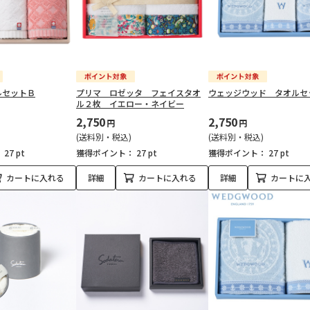
ルセットＢ
プリマ ロゼッタ フェイスタオ
ウェッジウッド タオルセ
ル２枚 イエロー・ネイビー
2,750
2,750
円
円
(送料別・税込)
(送料別・税込)
：
27 pt
獲得ポイント：
27 pt
獲得ポイント：
27 pt
カートに入れる
詳細
カートに入れる
詳細
カートに