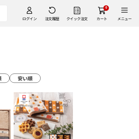
0
ログイン
注文履歴
クイック注文
カート
メニュー
順
安い順