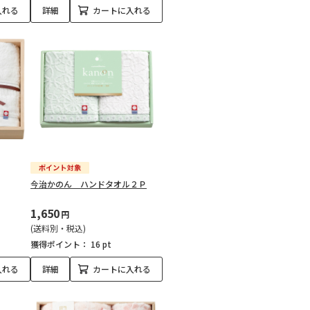
入れる
詳細
カートに入れる
今治かのん ハンドタオル２Ｐ
1,650
円
(送料別・税込)
獲得ポイント：
16 pt
入れる
詳細
カートに入れる