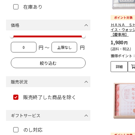
在庫あり
価格
ＨＡＮＡ Ｓ
イス・ウォッ
【慶事用】
1,980
円
円 ～
円
(送料・税込)
獲得ポイント
詳細
販売状況
販売終了した商品を除く
ギフトサービス
のし対応