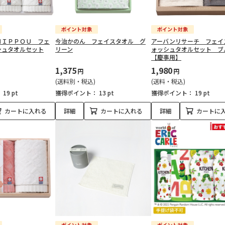
ＨＩＰＰＯＵ フェ
今治かのん フェイスタオル グ
アーバンリサーチ フェイ
シュタオルセット
リーン
ォッシュタオルセット ブ
【慶事用】
1,375
1,980
円
円
(送料別・税込)
(送料・税込)
：
19 pt
獲得ポイント：
13 pt
獲得ポイント：
19 pt
カートに入れる
詳細
カートに入れる
詳細
カートに