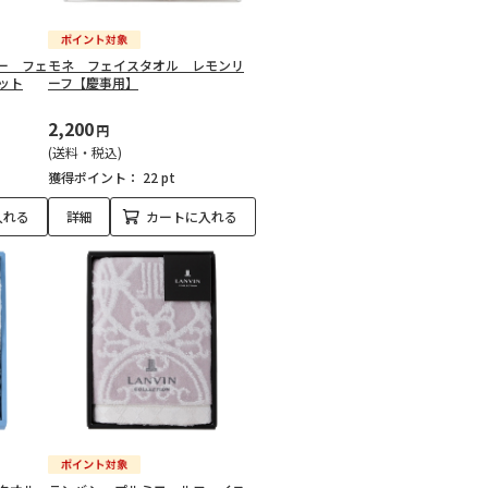
ー フェ
モネ フェイスタオル レモンリ
ット
ーフ【慶事用】
2,200
円
(送料・税込)
獲得ポイント：
22 pt
入れる
詳細
カートに入れる