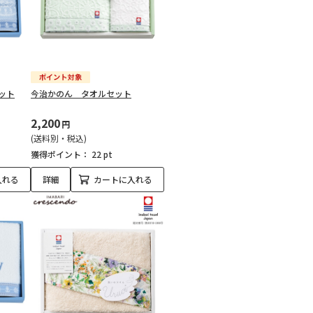
ット
今治かのん タオルセット
2,200
円
(送料別・税込)
獲得ポイント：
22 pt
入れる
詳細
カートに入れる