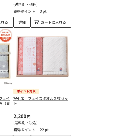
(送料別・税込)
獲得ポイント：
3 pt
入れる
詳細
カートに入れる
フェイ
祝七宝 フェイスタオル２枚セッ
Ａ（お
ト
】
2,200
円
(送料別・税込)
獲得ポイント：
22 pt