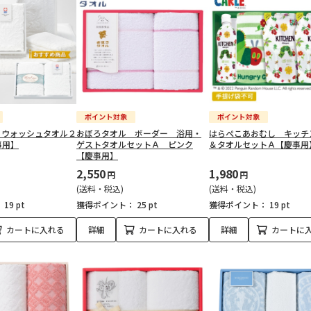
 ウォッシュタオル２
おぼろタオル ボーダー 浴用・
はらぺこあおむし キッチ
事用】
ゲストタオルセットＡ ピンク
＆タオルセットＡ【慶事用
【慶事用】
2,550
1,980
円
円
(送料・税込)
(送料・税込)
：
19 pt
獲得ポイント：
25 pt
獲得ポイント：
19 pt
カートに入れる
詳細
カートに入れる
詳細
カートに