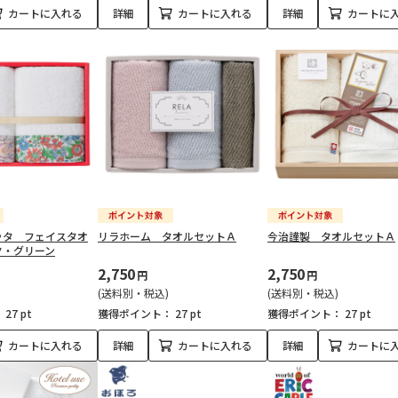
カートに入れる
詳細
カートに入れる
詳細
カートに
ッタ フェイスタオ
リラホーム タオルセットＡ
今治謹製 タオルセットＡ
ク・グリーン
2,750
2,750
円
円
(送料別・税込)
(送料別・税込)
：
27 pt
獲得ポイント：
27 pt
獲得ポイント：
27 pt
カートに入れる
詳細
カートに入れる
詳細
カートに