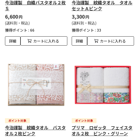
今治謹製 白織バスタオル２枚
今治謹製 紋織タオル タオル
Ｓ
セットＡピンク
6,600
3,300
円
円
(送料別・税込)
(送料別・税込)
獲得ポイント :
66
獲得ポイント :
33
詳細
カートに入れる
詳細
カートに入れる
今治謹製 紋織タオル バスタ
プリマ ロゼッタ フェイスタ
オル２枚ピンク
オル２枚 ピンク・グリーン