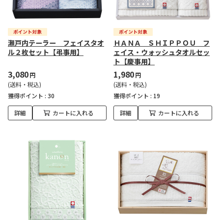
瀬戸内テーラー フェイスタオ
ＨＡＮＡ ＳＨＩＰＰＯＵ フ
ル２枚セット【弔事用】
ェイス・ウォッシュタオルセッ
ト【慶事用】
3,080
1,980
円
円
(送料・税込)
(送料・税込)
獲得ポイント :
30
獲得ポイント :
19
詳細
カートに入れる
詳細
カートに入れる