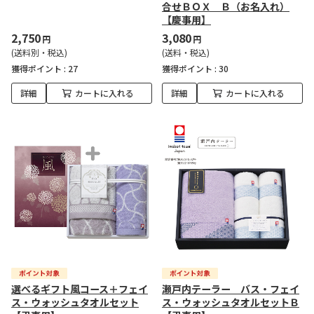
合せＢＯＸ Ｂ（お名入れ）
【慶事用】
2,750
3,080
円
円
(送料別・税込)
(送料・税込)
獲得ポイント :
27
獲得ポイント :
30
詳細
カートに入れる
詳細
カートに入れる
選べるギフト風コース＋フェイ
瀬戸内テーラー バス・フェイ
ス・ウォッシュタオルセット
ス・ウォッシュタオルセットＢ