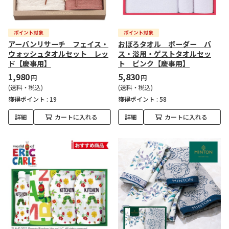
アーバンリサーチ フェイス・
おぼろタオル ボーダー バ
ウォッシュタオルセット レッ
ス・浴用・ゲストタオルセッ
ド【慶事用】
ト ピンク【慶事用】
1,980
5,830
円
円
(送料・税込)
(送料・税込)
獲得ポイント :
19
獲得ポイント :
58
詳細
カートに入れる
詳細
カートに入れる