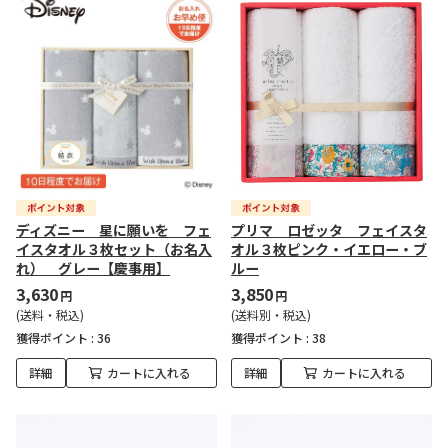
ディズニー 星に願いを フェ
プリマ ロゼッタ フェイスタ
イスタオル３枚セット（お名入
オル３枚ピンク・イエロー・ブ
れ） グレー【慶事用】
ルー
3,630
3,850
円
円
(送料・税込)
(送料別・税込)
獲得ポイント :
36
獲得ポイント :
38
詳細
カートに入れる
詳細
カートに入れる