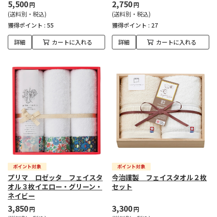
5,500
2,750
円
円
(送料別・税込)
(送料別・税込)
獲得ポイント :
55
獲得ポイント :
27
詳細
カートに入れる
詳細
カートに入れる
プリマ ロゼッタ フェイスタ
今治謹製 フェイスタオル２枚
オル３枚イエロー・グリーン・
セット
ネイビー
3,850
3,300
円
円