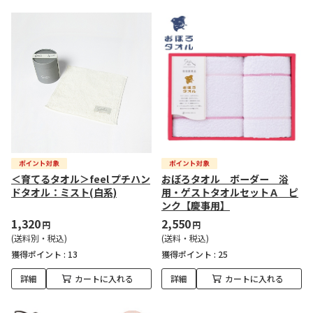
＜育てるタオル＞feel プチハン
おぼろタオル ボーダー 浴
ドタオル：ミスト(白系)
用・ゲストタオルセットＡ ピ
ンク【慶事用】
1,320
2,550
円
円
(送料別・税込)
(送料・税込)
獲得ポイント :
13
獲得ポイント :
25
詳細
カートに入れる
詳細
カートに入れる