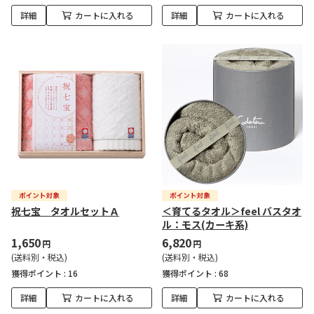
詳細
カートに入れる
詳細
カートに入れる
祝七宝 タオルセットＡ
＜育てるタオル＞feel バスタオ
ル：モス(カーキ系)
1,650
6,820
円
円
(送料別・税込)
(送料別・税込)
獲得ポイント :
16
獲得ポイント :
68
詳細
カートに入れる
詳細
カートに入れる