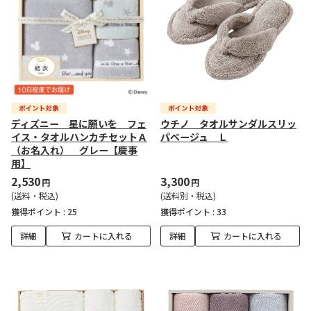
ディズニー 星に願いを フェ
ウチノ タオルサンダルスリッ
イス・タオルハンカチセットＡ
パベージュ Ｌ
（お名入れ） グレー【慶事
用】
2,530
3,300
円
円
(送料・税込)
(送料別・税込)
獲得ポイント :
25
獲得ポイント :
33
詳細
カートに入れる
詳細
カートに入れる