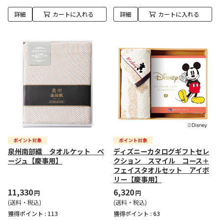
詳細
カートに入れる
詳細
カートに入れる
泉州南部織 タオルケット ベ
ディズニーカタログギフトセレ
ージュ【慶事用】
クション スマイル コース＋
フェイスタオルセット アイボ
リー【慶事用】
11,330
6,320
円
円
(送料・税込)
(送料・税込)
獲得ポイント :
113
獲得ポイント :
63