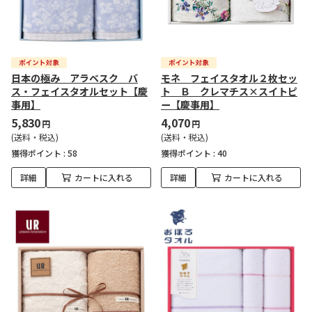
日本の極み アラベスク バ
モネ フェイスタオル２枚セッ
ス・フェイスタオルセット【慶
ト Ｂ クレマチス×スイトピ
事用】
ー【慶事用】
5,830
4,070
円
円
(送料・税込)
(送料・税込)
獲得ポイント :
58
獲得ポイント :
40
詳細
カートに入れる
詳細
カートに入れる