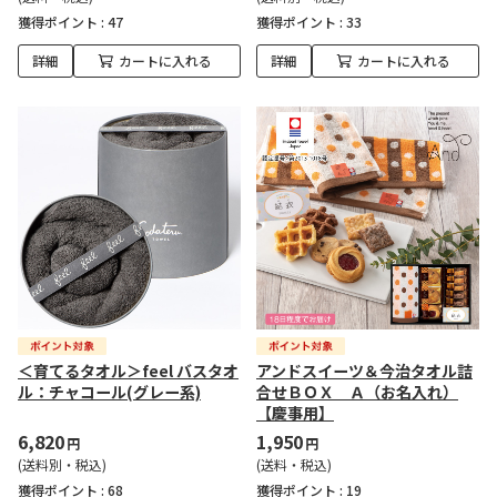
獲得ポイント :
47
獲得ポイント :
33
詳細
カートに入れる
詳細
カートに入れる
＜育てるタオル＞feel バスタオ
アンドスイーツ＆今治タオル詰
ル：チャコール(グレー系)
合せＢＯＸ Ａ（お名入れ）
【慶事用】
6,820
1,950
円
円
(送料別・税込)
(送料・税込)
獲得ポイント :
68
獲得ポイント :
19