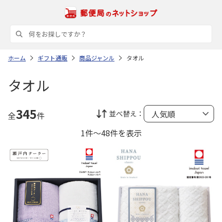
ホーム
ギフト通販
商品ジャンル
タオル
タオル
345
並べ替え：
全
件
1件～48件を表示