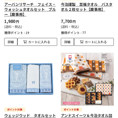
アーバンリサーチ フェイス・
今治謹製 至福タオル バスタ
ウォッシュタオルセット ブル
オル２枚セット【慶事用】
ー【慶事用】
1,980
7,700
円
円
(送料・税込)
(送料・税込)
獲得ポイント :
19
獲得ポイント :
77
詳細
カートに入れる
詳細
カートに入れる
ウェッジウッド タオルセット
アンドスイーツ＆今治タオル詰