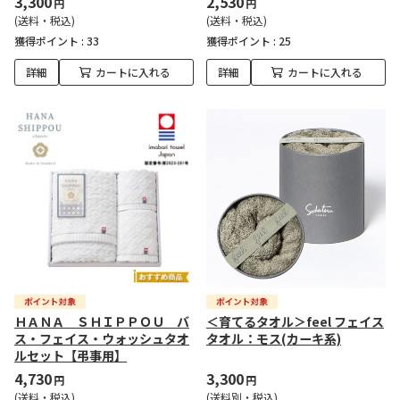
3,300
2,530
円
円
(送料・税込)
(送料・税込)
獲得ポイント :
33
獲得ポイント :
25
詳細
カートに入れる
詳細
カートに入れる
ＨＡＮＡ ＳＨＩＰＰＯＵ バ
＜育てるタオル＞feel フェイス
ス・フェイス・ウォッシュタオ
タオル：モス(カーキ系)
ルセット【弔事用】
4,730
3,300
円
円
(送料・税込)
(送料別・税込)