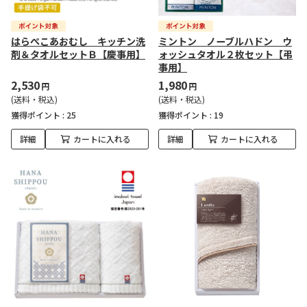
はらぺこあおむし キッチン洗
ミントン ノーブルハドン ウ
剤＆タオルセットＢ【慶事用】
ォッシュタオル２枚セット【弔
事用】
2,530
1,980
円
円
(送料・税込)
(送料・税込)
獲得ポイント :
25
獲得ポイント :
19
詳細
カートに入れる
詳細
カートに入れる