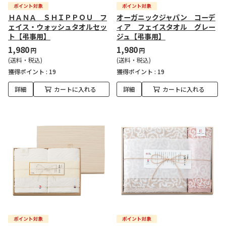
ＨＡＮＡ ＳＨＩＰＰＯＵ フ
オーガニックジャパン コーデ
ェイス・ウォッシュタオルセッ
ィア フェイスタオル グレー
ト【弔事用】
ジュ【弔事用】
1,980
1,980
円
円
(送料・税込)
(送料・税込)
獲得ポイント :
19
獲得ポイント :
19
詳細
カートに入れる
詳細
カートに入れる