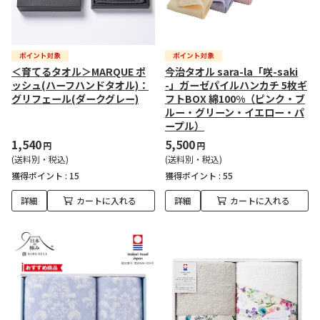
＜育てるタオル＞MARQUE ポ
今治タオル sara-la「咲-saki
ッシュ(ハーフハンドタオル)：
-」ガーゼパイルハンカチ 5枚ギ
グリフェール(ダークグレー)
フトBOX 綿100%（ピンク・ブ
ルー・グリーン・イエロー・パ
ープル）
1,540
5,500
円
円
(送料別・税込)
(送料別・税込)
獲得ポイント :
15
獲得ポイント :
55
詳細
カートに入れる
詳細
カートに入れる