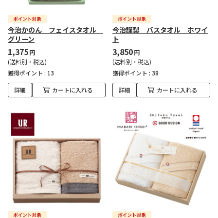
今治かのん フェイスタオル
今治謹製 バスタオル ホワイ
グリーン
ト
1,375
3,850
円
円
(送料別・税込)
(送料別・税込)
獲得ポイント :
13
獲得ポイント :
38
詳細
カートに入れる
詳細
カートに入れる