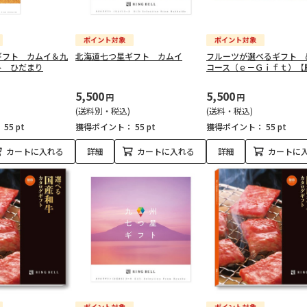
ギフト カムイ＆九
北海道七つ星ギフト カムイ
フルーツが選べるギフト 
ト ひだまり
コース（ｅ－Ｇｉｆｔ）【
5,500
5,500
円
円
(送料別・税込)
(送料・税込)
：
55 pt
獲得ポイント：
55 pt
獲得ポイント：
55 pt
カートに入れる
詳細
カートに入れる
詳細
カートに