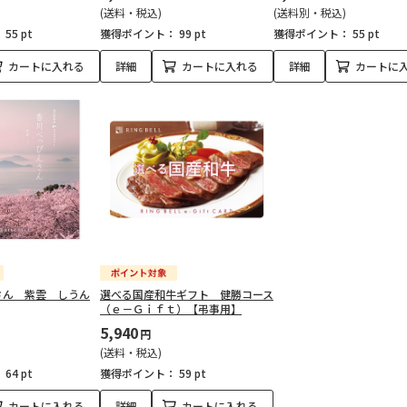
(送料・税込)
(送料別・税込)
：
55 pt
獲得ポイント：
99 pt
獲得ポイント：
55 pt
カートに入れる
詳細
カートに入れる
詳細
カートに
さん 紫雲 しうん
選べる国産和牛ギフト 健勝コース
（ｅ－Ｇｉｆｔ）【弔事用】
5,940
円
(送料・税込)
：
64 pt
獲得ポイント：
59 pt
カートに入れる
詳細
カートに入れる