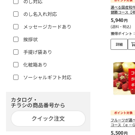
のし対応
選べる国産和
健勝コース【
のし名入れ対応
5,940
円
メッセージカードあり
(送料・税込)
獲得ポイント
挨拶状
詳細
手提げ袋あり
化粧箱あり
ソーシャルギフト対応
カタログ・
チラシの商品番号から
フルーツが選
コース（ｅ－
5,500
円