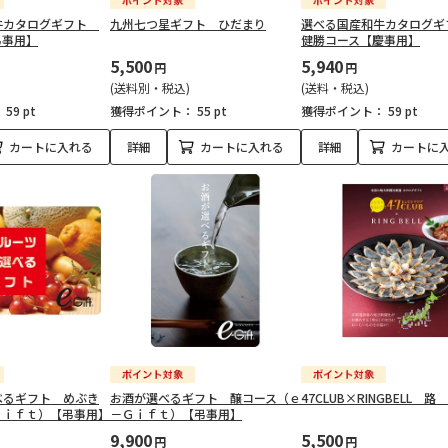
牛カタログギフト
九州七つ星ギフト ひだまり
選べる国産和牛カタログ
弔事用】
健勝コース【慶事用】
5,500
5,940
円
円
(送料別・税込)
(送料・税込)
：
59 pt
獲得ポイント：
55 pt
獲得ポイント：
59 pt
カートに入れる
詳細
カートに入れる
詳細
カートに
べるギフト めぶき
お酒が選べるギフト 醸コース（ｅ
47CLUB×RINGBELL 路
Ｇｉｆｔ）【弔事用】
－Ｇｉｆｔ）【弔事用】
9,900
5,500
円
円