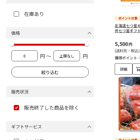
在庫あり
北海道七つ星
州七つ星ギフ
価格
5,500
円
(送料別・税込)
円 ～
円
獲得ポイント
詳細
販売状況
販売終了した商品を除く
ギフトサービス