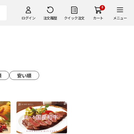
0
ログイン
注文履歴
クイック注文
カート
メニュー
順
安い順