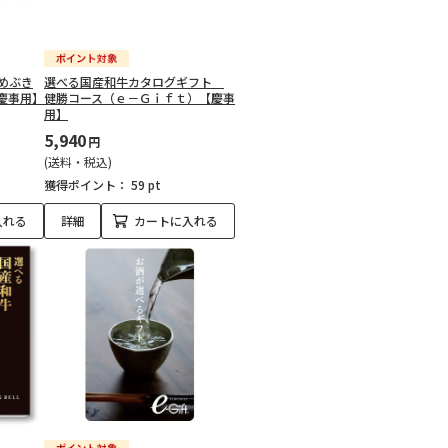
めぶき
選べる国産和牛カタログギフト
慶事用】
健勝コース（ｅ－Ｇｉｆｔ）【慶事
用】
5,940
円
(送料・税込)
獲得ポイント：
59 pt
入れる
詳細
カートに入れる