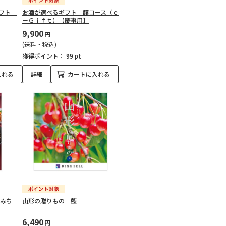
ギフト
お酒が選べるギフト 醸コース（ｅ
－Ｇｉｆｔ）【慶事用】
9,900
円
(送料・税込)
獲得ポイント：
99 pt
入れる
詳細
カートに入れる
 みち
山形の贈りもの 藍
6,490
円