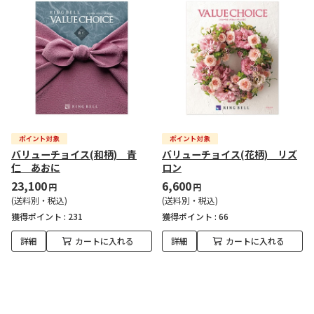
バリューチョイス(和柄) 青
バリューチョイス(花柄) リズ
仁 あおに
ロン
23,100
6,600
円
円
(送料別・税込)
(送料別・税込)
獲得ポイント :
231
獲得ポイント :
66
詳細
カートに入れる
詳細
カートに入れる