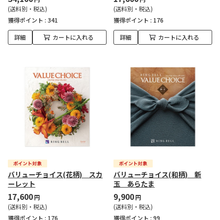
(送料別・税込)
(送料別・税込)
獲得ポイント :
341
獲得ポイント :
176
詳細
カートに入れる
詳細
カートに入れる
バリューチョイス(花柄) スカ
バリューチョイス(和柄) 新
ーレット
玉 あらたま
17,600
9,900
円
円
(送料別・税込)
(送料別・税込)
獲得ポイント :
176
獲得ポイント :
99