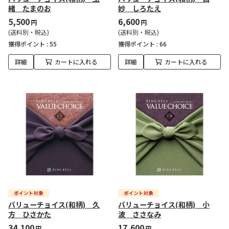
緒 たまのお
妙 しろたえ
5,500
6,600
円
円
(送料別・税込)
(送料別・税込)
獲得ポイント :
55
獲得ポイント :
66
詳細
カートに入れる
詳細
カートに入れる
バリューチョイス(和柄) 久
バリューチョイス(和柄) 小
方 ひさかた
波 ささなみ
34,100
17,600
円
円