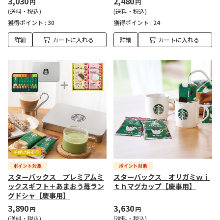
3,030
2,480
円
円
(送料・税込)
(送料・税込)
獲得ポイント :
30
獲得ポイント :
24
詳細
カートに入れる
詳細
カートに入れる
スターバックス プレミアムミ
スターバックス オリガミｗｉ
ックスギフト＋あまおう苺ラン
ｔｈマグカップ【慶事用】
グドシャ【慶事用】
3,890
3,630
円
円
(送料・税込)
(送料・税込)