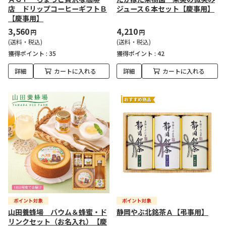
店 ドリップコーヒーギフトＢ
ジュース６本セット【慶事用】
【慶事用】
3,560
4,210
円
円
(送料・税込)
(送料・税込)
獲得ポイント :
35
獲得ポイント :
42
詳細
カートに入れる
詳細
カートに入れる
山田養蜂場 バウム＆蜂蜜・ド
静岡やぶ北銘茶Ａ【弔事用】
リンクセット（お名入れ）【慶