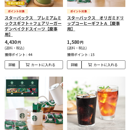
スターバックス プレミアムミ
スターバックス オリガミドリ
ックスギフト＋フェアリーガー
ップコーヒーギフトＡ【慶事
デンベイクドスイーツ【慶事
用】
用】
4,430
1,580
円
円
(送料・税込)
(送料・税込)
獲得ポイント :
44
獲得ポイント :
15
詳細
カートに入れる
詳細
カートに入れる