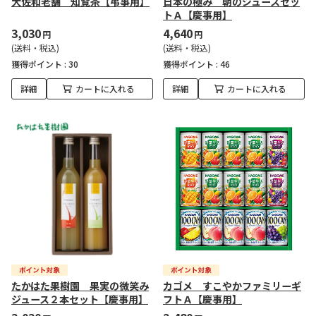
大佐和老舗 知覧茶【弔事用】
日本の極み 朝のジュースセッ
トＡ【慶事用】
3,030
4,640
円
円
(送料・税込)
(送料・税込)
獲得ポイント :
30
獲得ポイント :
46
詳細
カートに入れる
詳細
カートに入れる
たかはた果樹園 果実の微笑み
カゴメ すこやかファミリーギ
ジュース２本セット【慶事用】
フトＡ【慶事用】