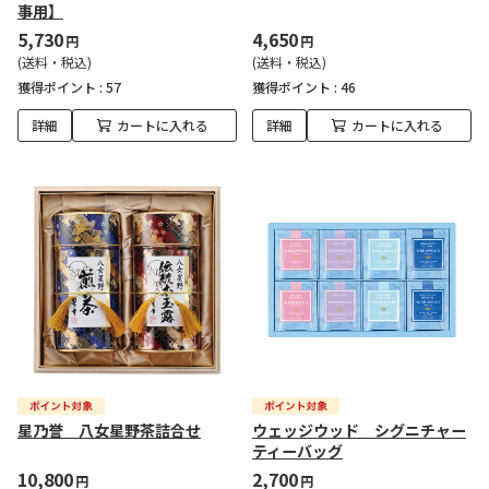
事用】
5,730
4,650
円
円
(送料・税込)
(送料・税込)
獲得ポイント :
57
獲得ポイント :
46
詳細
カートに入れる
詳細
カートに入れる
星乃誉 八女星野茶詰合せ
ウェッジウッド シグニチャー
ティーバッグ
10,800
2,700
円
円