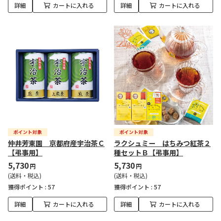
詳細
カートに入れる
詳細
カートに入れる
仲井芳東園 京都府産宇治茶Ｃ
ラクシュミー はちみつ紅茶２
【弔事用】
種セットＢ【弔事用】
5,730
5,730
円
円
(送料・税込)
(送料・税込)
獲得ポイント :
57
獲得ポイント :
57
詳細
カートに入れる
詳細
カートに入れる