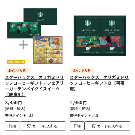
スターバックス オリガミドリ
スターバックス オリガミドリ
ップコーヒーギフト＋フェアリ
ップコーヒーギフトＢ【弔事
ーガーデンベイクドスイーツ
用】
【慶事用】
3,350
1,950
円
円
(送料・税込)
(送料・税込)
獲得ポイント :
33
獲得ポイント :
19
詳細
カートに入れる
詳細
カートに入れる