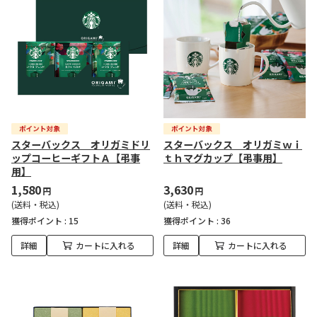
スターバックス オリガミドリ
スターバックス オリガミｗｉ
ップコーヒーギフトＡ【弔事
ｔｈマグカップ【弔事用】
用】
1,580
3,630
円
円
(送料・税込)
(送料・税込)
獲得ポイント :
15
獲得ポイント :
36
詳細
カートに入れる
詳細
カートに入れる