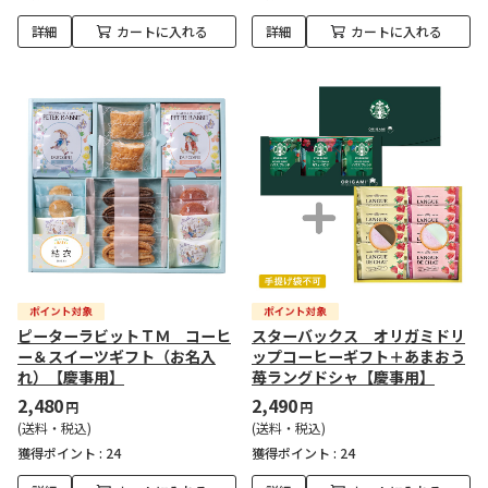
詳細
カートに入れる
詳細
カートに入れる
ピーターラビットＴＭ コーヒ
スターバックス オリガミドリ
ー＆スイーツギフト（お名入
ップコーヒーギフト＋あまおう
れ）【慶事用】
苺ラングドシャ【慶事用】
2,480
2,490
円
円
(送料・税込)
(送料・税込)
獲得ポイント :
24
獲得ポイント :
24