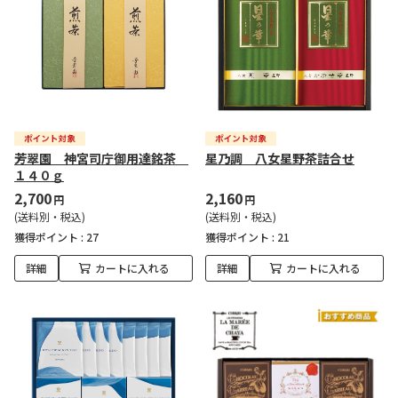
芳翠園 神宮司庁御用達銘茶
星乃調 八女星野茶詰合せ
１４０ｇ
2,700
2,160
円
円
(送料別・税込)
(送料別・税込)
獲得ポイント :
27
獲得ポイント :
21
詳細
カートに入れる
詳細
カートに入れる