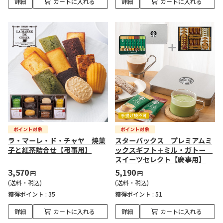
詳細
カートに入れる
詳細
カートに入れる
ラ・マーレ・ド・チャヤ 焼菓
スターバックス プレミアムミ
子と紅茶詰合せ【弔事用】
ックスギフト＋ミル・ガトー
スイーツセレクト【慶事用】
3,570
5,190
円
円
(送料・税込)
(送料・税込)
獲得ポイント :
35
獲得ポイント :
51
詳細
カートに入れる
詳細
カートに入れる