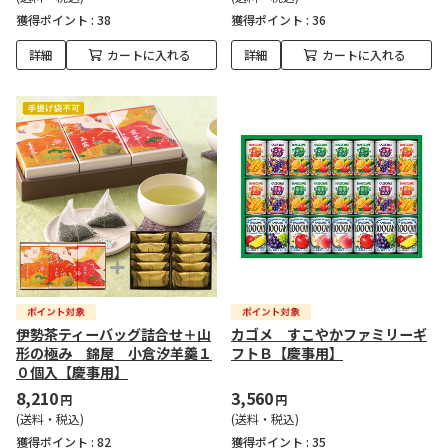
獲得ポイント :
38
獲得ポイント :
36
詳細
カートに入れる
詳細
カートに入れる
伊勢茶ティーバッグ詰合せ＋山
カゴメ すこやかファミリーギ
形の極み 錦屋 小倉汐羊羹１
フトＢ【慶事用】
０個入【慶事用】
8,210
3,560
円
円
(送料・税込)
(送料・税込)
獲得ポイント :
82
獲得ポイント :
35