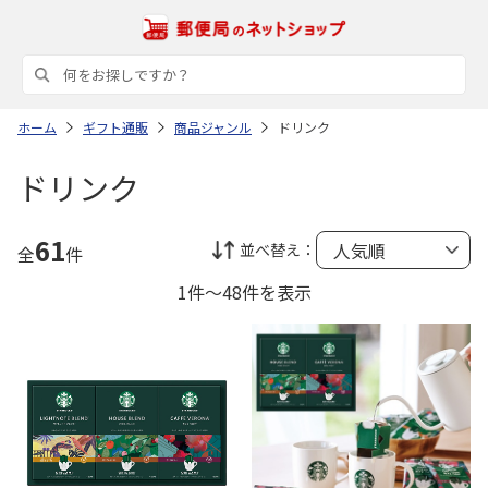
ホーム
ギフト通販
商品ジャンル
ドリンク
ドリンク
61
並べ替え：
全
件
1件～48件を表示