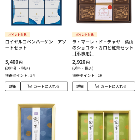
ロイヤルコペンハーゲン アソ
ラ・マーレ・ド・チャヤ 葉山
ートセット
のショコラ・カロと紅茶セット
【弔事用】
5,400
2,920
円
円
(送料別・税込)
(送料・税込)
獲得ポイント :
54
獲得ポイント :
29
詳細
カートに入れる
詳細
カートに入れる