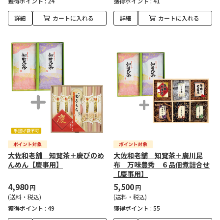
獲得ポイント :
24
獲得ポイント :
41
詳細
カートに入れる
詳細
カートに入れる
大佐和老舗 知覧茶＋慶びのめ
大佐和老舗 知覧茶＋廣川昆
んめん【慶事用】
布 万味豊秀 ６品佃煮詰合せ
【慶事用】
4,980
5,500
円
円
(送料・税込)
(送料・税込)
獲得ポイント :
49
獲得ポイント :
55