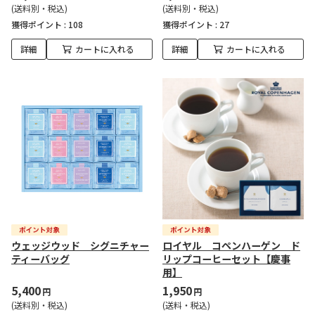
(送料別・税込)
(送料別・税込)
獲得ポイント :
108
獲得ポイント :
27
詳細
カートに入れる
詳細
カートに入れる
ウェッジウッド シグニチャー
ロイヤル コペンハーゲン ド
ティーバッグ
リップコーヒーセット【慶事
用】
5,400
1,950
円
円
(送料別・税込)
(送料・税込)