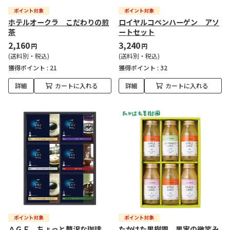
ホテルオークラ こだわりの煎
ロイヤルコペンハーゲン アソ
茶
ートセット
2,160
3,240
円
円
(送料別・税込)
(送料別・税込)
獲得ポイント :
21
獲得ポイント :
32
詳細
カートに入れる
詳細
カートに入れる
ＡＧＦ ちょっと贅沢な珈琲
たかはた果樹園 果実の微笑み