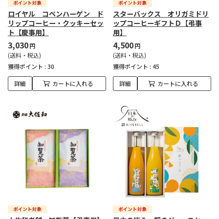
ロイヤル コペンハーゲン ド
スターバックス オリガミドリ
リップコーヒー・クッキーセッ
ップコーヒーギフトＤ【弔事
ト【慶事用】
用】
3,030
4,500
円
円
(送料・税込)
(送料・税込)
獲得ポイント :
30
獲得ポイント :
45
詳細
カートに入れる
詳細
カートに入れる