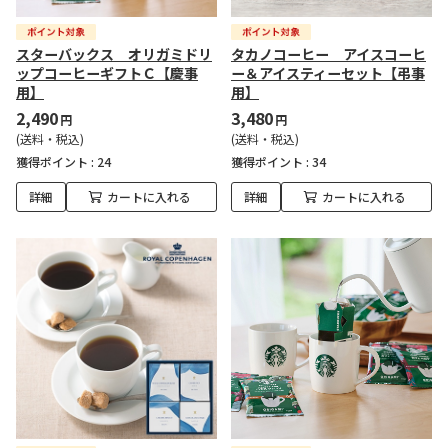
スターバックス オリガミドリ
タカノコーヒー アイスコーヒ
ップコーヒーギフトＣ【慶事
ー＆アイスティーセット【弔事
用】
用】
2,490
3,480
円
円
(送料・税込)
(送料・税込)
獲得ポイント :
24
獲得ポイント :
34
詳細
カートに入れる
詳細
カートに入れる