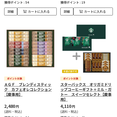
獲得ポイント :
54
獲得ポイント :
19
詳細
カートに入れる
詳細
カートに入れる
ＡＧＦ ブレンディスティッ
スターバックス オリガミドリ
ク カフェオレコレクション
ップコーヒーギフト＋ミル・ガ
【慶事用】
トー スイーツセレクト【慶事
用】
2,480
4,110
円
円
(送料・税込)
(送料・税込)