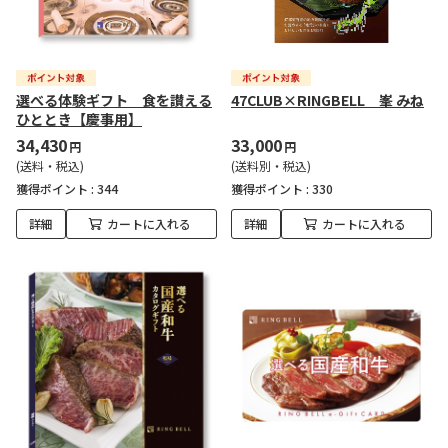
選べる体験ギフト 食を讃える
47CLUB×RINGBELL 峯 みね
ひととき【慶事用】
34,430
33,000
円
円
(送料・税込)
(送料別・税込)
獲得ポイント :
344
獲得ポイント :
330
詳細
カートに入れる
詳細
カートに入れる