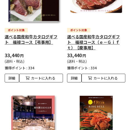
選べる国産和牛カタログギフ
選べる国産和牛カタログギフ
ト 福禄コース【弔事用】
ト 福禄コース（ｅ－Ｇｉｆ
ｔ）【慶事用】
33,440
33,440
円
円
(送料・税込)
(送料・税込)
獲得ポイント :
334
獲得ポイント :
334
詳細
カートに入れる
詳細
カートに入れる