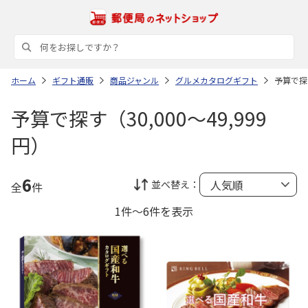
ホーム
ギフト通販
商品ジャンル
グルメカタログギフト
予算で探す
予算で探す（30,000～49,999
円）
6
並べ替え：
全
件
1件～6件を表示