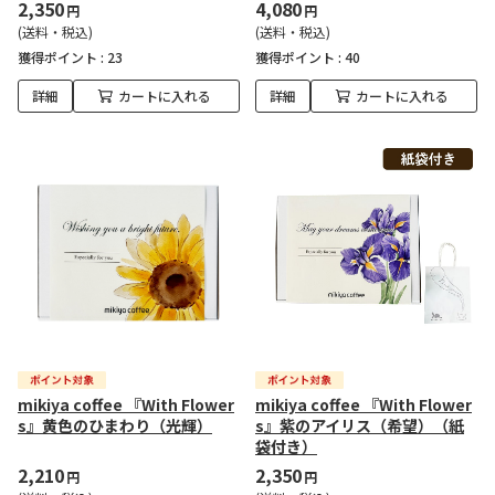
2,350
4,080
円
円
(送料・税込)
(送料・税込)
獲得ポイント :
23
獲得ポイント :
40
詳細
カートに入れる
詳細
カートに入れる
mikiya coffee 『With Flower
mikiya coffee 『With Flower
s』黄色のひまわり（光輝）
s』紫のアイリス（希望）（紙
袋付き）
2,210
2,350
円
円