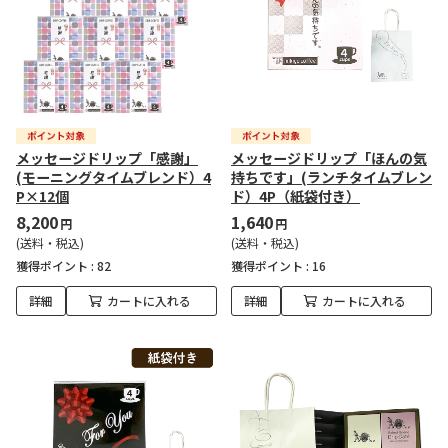
メッセージドリップ「感謝」
メッセージドリップ「ほんの気
(モーニングタイムブレンド）4
持ちです」(ランチタイムブレン
P×12個
ド）4P（紙袋付き）
8,200
1,640
円
円
(送料・税込)
(送料・税込)
獲得ポイント :
82
獲得ポイント :
16
詳細
カートに入れる
詳細
カートに入れる