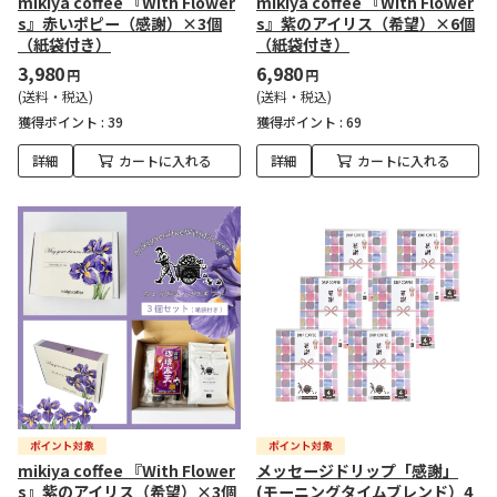
mikiya coffee 『With Flower
mikiya coffee 『With Flower
s』赤いポピー（感謝）×3個
s』紫のアイリス（希望）×6個
（紙袋付き）
（紙袋付き）
3,980
6,980
円
円
(送料・税込)
(送料・税込)
獲得ポイント :
39
獲得ポイント :
69
詳細
カートに入れる
詳細
カートに入れる
mikiya coffee 『With Flower
メッセージドリップ「感謝」
s』紫のアイリス（希望）×3個
(モーニングタイムブレンド）4