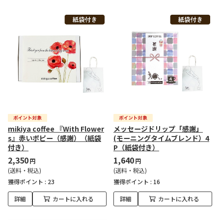
mikiya coffee 『With Flower
メッセージドリップ「感謝」
s』赤いポピー（感謝）（紙袋
(モーニングタイムブレンド）4
付き）
P（紙袋付き）
2,350
1,640
円
円
(送料・税込)
(送料・税込)
獲得ポイント :
23
獲得ポイント :
16
詳細
カートに入れる
詳細
カートに入れる