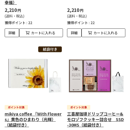
幸福）
2,210
2,210
円
円
(送料・税込)
(送料・税込)
獲得ポイント :
22
獲得ポイント :
22
詳細
カートに入れる
詳細
カートに入れる
mikiya coffee 『With Flower
三喜屋珈琲ドリップコーヒー&
s』黄色のひまわり（光輝）
モロゾフクッキー詰合せ SSD
（紙袋付き）
-30MS（紙袋付き）