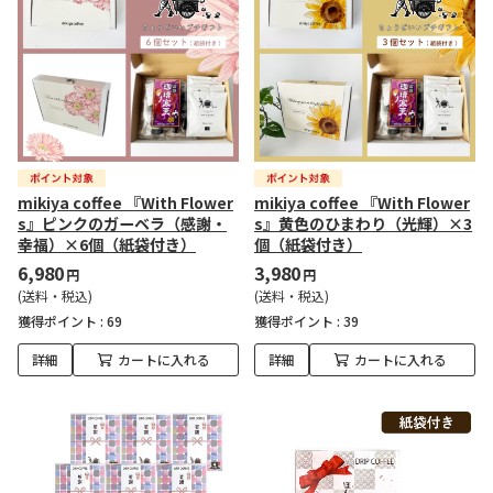
mikiya coffee 『With Flower
mikiya coffee 『With Flower
s』ピンクのガーベラ（感謝・
s』黄色のひまわり（光輝）×3
幸福）×6個（紙袋付き）
個（紙袋付き）
6,980
3,980
円
円
(送料・税込)
(送料・税込)
獲得ポイント :
69
獲得ポイント :
39
詳細
カートに入れる
詳細
カートに入れる