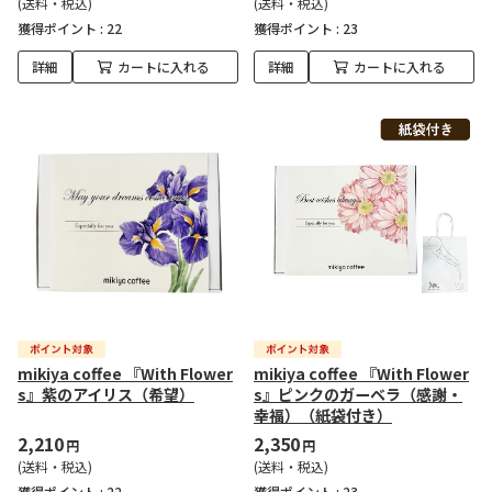
(送料・税込)
(送料・税込)
獲得ポイント :
22
獲得ポイント :
23
詳細
カートに入れる
詳細
カートに入れる
mikiya coffee 『With Flower
mikiya coffee 『With Flower
s』紫のアイリス（希望）
s』ピンクのガーベラ（感謝・
幸福）（紙袋付き）
2,210
2,350
円
円
(送料・税込)
(送料・税込)
獲得ポイント :
22
獲得ポイント :
23