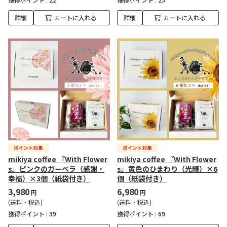
詳細
カートに入れる
詳細
カートに入れる
mikiya coffee 『With Flower
mikiya coffee 『With Flower
s』ピンクのガーベラ（感謝・
s』黄色のひまわり（光輝）×6
幸福）×3個（紙袋付き）
個（紙袋付き）
3,980
6,980
円
円
(送料・税込)
(送料・税込)
獲得ポイント :
39
獲得ポイント :
69