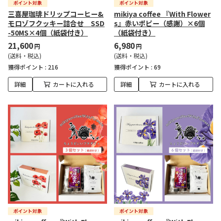
三喜屋珈琲ドリップコーヒー&
mikiya coffee 『With Flower
モロゾフクッキー詰合せ SSD
s』赤いポピー（感謝）×6個
-50MS×4個（紙袋付き）
（紙袋付き）
21,600
6,980
円
円
(送料・税込)
(送料・税込)
獲得ポイント :
216
獲得ポイント :
69
詳細
カートに入れる
詳細
カートに入れる