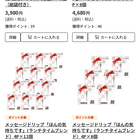
（紙袋付き）
P×6個
3,980
4,680
円
円
(送料・税込)
(送料・税込)
獲得ポイント :
39
獲得ポイント :
46
詳細
カートに入れる
詳細
カートに入れる
メッセージドリップ「ほんの気
メッセージドリップ「ほんの気
持ちです」(ランチタイムブレン
持ちです」(ランチタイムブレン
ド）4P×12個
ド）4P×6個