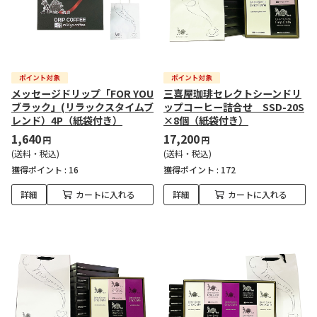
メッセージドリップ「FOR YOU
三喜屋珈琲セレクトシーンドリ
ブラック」(リラックスタイムブ
ップコーヒー詰合せ SSD-20S
レンド）4P（紙袋付き）
×8個（紙袋付き）
1,640
17,200
円
円
(送料・税込)
(送料・税込)
獲得ポイント :
16
獲得ポイント :
172
詳細
カートに入れる
詳細
カートに入れる