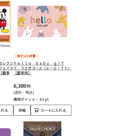
セレクシ
ｈｅｌｌｏ ｂａｂｙ ｇｉｆ
フェイス
ｔ うさぎコース（ｅ－Ｇｉｆｔ）
【慶事
【慶事用】
6,380
円
(送料・税込)
獲得ポイント：
63 pt
入れる
詳細
カートに入れる