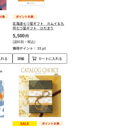
北海道七つ星ギフト カムイ＆九
州七つ星ギフト ひだまり
5,500
円
(送料別・税込)
獲得ポイント：
55 pt
入れる
詳細
カートに入れる