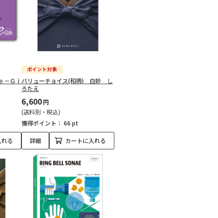
ｅ－Ｇｉ
バリューチョイス(和柄) 白妙 し
ろたえ
6,600
円
(送料別・税込)
獲得ポイント：
66 pt
入れる
詳細
カートに入れる