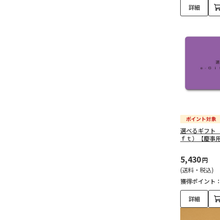
詳細
選べるギフト
ｆｔ）【慶事
5,430
円
(送料・税込)
獲得ポイント
詳細