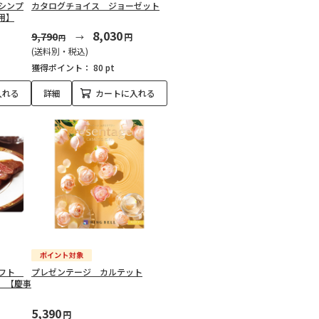
シンプ
カタログチョイス ジョーゼット
用】
8,030
9,790
円
円
(送料別・税込)
獲得ポイント：
80 pt
入れる
詳細
カートに入れる
ギフト
プレゼンテージ カルテット
）【慶事
5,390
円