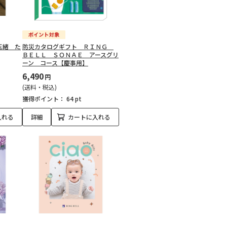
玉緒 た
防災カタログギフト ＲＩＮＧ
ＢＥＬＬ ＳＯＮＡＥ アースグリ
ーン コース【慶事用】
6,490
円
(送料・税込)
獲得ポイント：
64 pt
入れる
詳細
カートに入れる