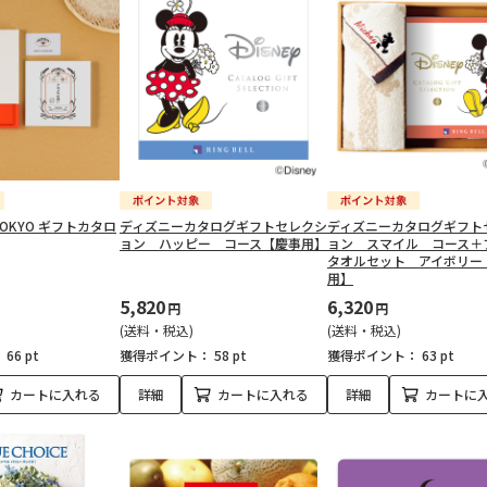
TOKYO ギフトカタロ
ディズニーカタログギフトセレクシ
ディズニーカタログギフト
ョン ハッピー コース【慶事用】
ョン スマイル コース＋
タオルセット アイボリー
用】
5,820
6,320
円
円
(送料・税込)
(送料・税込)
：
66 pt
獲得ポイント：
58 pt
獲得ポイント：
63 pt
カートに入れる
詳細
カートに入れる
詳細
カートに