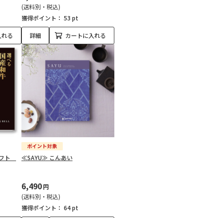
(送料別・税込)
獲得ポイント：
53 pt
入れる
詳細
カートに入れる
ギフト
≪SAYU≫ こんあい
6,490
円
(送料別・税込)
獲得ポイント：
64 pt