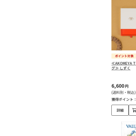
≪AKOMEYA 
グ≫ しずく
6,600
円
(送料別・税込)
獲得ポイント
詳細