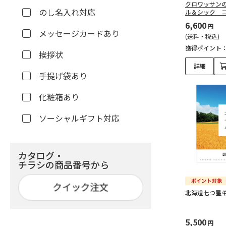
クロワッサン
のし名入れ対応
ル＆シック 
6,600
円
メッセージカードあり
(送料・税込)
獲得ポイント
挨拶状
詳細
手提げ袋あり
化粧箱あり
ソーシャルギフト対応
カタログ・
チラシの商品番号から
北海道七つ星
5,500
円