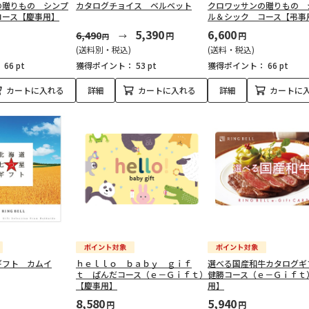
の贈りもの シンプ
カタログチョイス ベルベット
クロワッサンの贈りもの 
コース【慶事用】
ル＆シック コース【弔事
5,390
6,600
6,490
円
円
円
(送料別・税込)
(送料・税込)
：
66 pt
獲得ポイント：
53 pt
獲得ポイント：
66 pt
カートに入れる
詳細
カートに入れる
詳細
カートに
ギフト カムイ
ｈｅｌｌｏ ｂａｂｙ ｇｉｆ
選べる国産和牛カタログ
ｔ ぱんだコース（ｅ－Ｇｉｆｔ）
健勝コース（ｅ－Ｇｉｆｔ
【慶事用】
用】
8,580
5,940
円
円