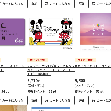
カートに入れる
詳細
カートに入れる
詳細
カートに
 月コース（ｅ－Ｇｉ
ディズニーカタログギフトセレクシ
九州七つ星ギフト ひだま
用】
ョン ハッピー コース（ｅ－Ｇｉ
ｆｔ）【慶事用】
5,710
5,500
円
円
(送料・税込)
(送料別・税込)
：
54 pt
獲得ポイント：
57 pt
獲得ポイント：
55 pt
カートに入れる
詳細
カートに入れる
詳細
カートに