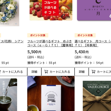
ス(花柄) シアン
フルーツが選べるギフト めぶき
選べるギフト 月コース（
コース（ｅ－Ｇｉｆｔ）【慶事用】
ｆｔ）【弔事用】
5,500
5,430
円
円
(送料・税込)
(送料・税込)
：
55 pt
獲得ポイント：
55 pt
獲得ポイント：
54 pt
カートに入れる
詳細
カートに入れる
詳細
カートに