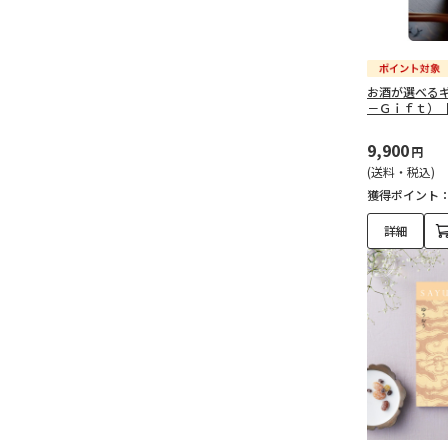
お酒が選べる
－Ｇｉｆｔ）
9,900
円
(送料・税込)
獲得ポイント
詳細