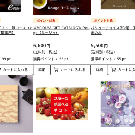
ギフト 醸コース（ｅ
≪MEIDI-YA GIFT CATALOG≫ Rou
バリューチョイス(和柄) 
【慶事用】
ge（ルージュ）
まのお
6,600
5,500
円
円
(送料別・税込)
(送料別・税込)
：
99 pt
獲得ポイント：
66 pt
獲得ポイント：
55 pt
カートに入れる
詳細
カートに入れる
詳細
カートに