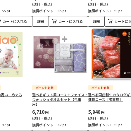
(送料・税込)
(送料・税込)
：
55 pt
獲得ポイント：
85 pt
獲得ポイント：
59 pt
カートに入れる
詳細
カートに入れる
詳細
カートに
内祝い めぐみ
選べるギフト風コース＋フェイス・
選べる国産和牛カタログ
ウォッシュタオルセット【弔事
健勝コース【弔事用】
用】
6,710
5,940
円
円
(送料・税込)
(送料・税込)
：
97 pt
獲得ポイント：
67 pt
獲得ポイント：
59 pt