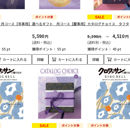
 月コース【弔事用】
選べるギフト 月コース【慶事用】
カタログチョイス タフタ
5,590
4,510
5,390
円
円
円
(送料・税込)
(送料別・税込)
：
55 pt
獲得ポイント：
55 pt
獲得ポイント：
45 pt
カートに入れる
詳細
カートに入れる
詳細
カートに