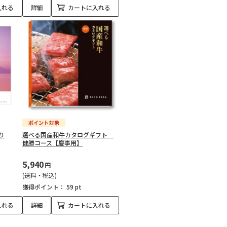
入れる
詳細
カートに入れる
り
選べる国産和牛カタログギフト
健勝コース【慶事用】
5,940
円
(送料・税込)
獲得ポイント：
59 pt
入れる
詳細
カートに入れる