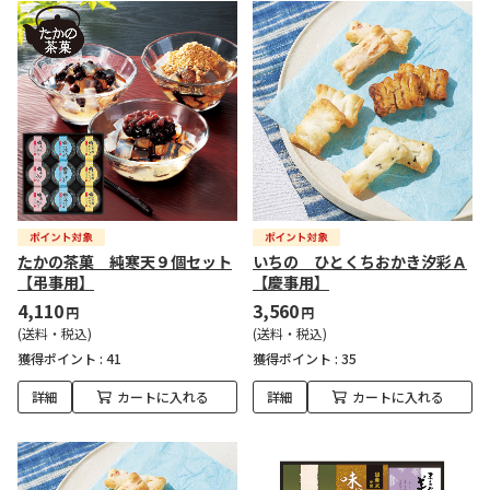
たかの茶菓 純寒天９個セット
いちの ひとくちおかき汐彩Ａ
【弔事用】
【慶事用】
4,110
3,560
円
円
(送料・税込)
(送料・税込)
獲得ポイント :
41
獲得ポイント :
35
詳細
カートに入れる
詳細
カートに入れる