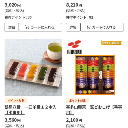
3,020
8,210
円
円
(送料・税込)
(送料・税込)
獲得ポイント :
30
獲得ポイント :
82
詳細
カートに入れる
詳細
カートに入れる
鶴屋八幡 一口羊羹１２本入
喜多山製菓 窯どおこげ【弔事
【弔事用】
用】
3,560
2,100
円
円
(送料・税込)
(送料・税込)