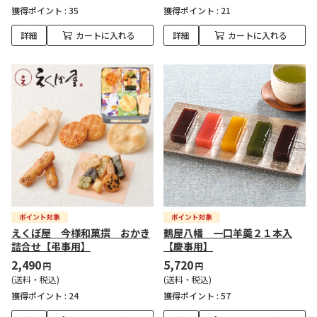
獲得ポイント :
35
獲得ポイント :
21
詳細
カートに入れる
詳細
カートに入れる
えくぼ屋 今様和菓撰 おかき
鶴屋八幡 一口羊羹２１本入
詰合せ【弔事用】
【慶事用】
2,490
5,720
円
円
(送料・税込)
(送料・税込)
獲得ポイント :
24
獲得ポイント :
57