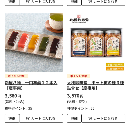
詳細
カートに入れる
詳細
カートに入れる
鶴屋八幡 一口羊羹１２本入
大橋珍味堂 ポット柿の種３種
【慶事用】
詰合せ【慶事用】
3,560
3,570
円
円
(送料・税込)
(送料・税込)
獲得ポイント :
35
獲得ポイント :
35
詳細
カートに入れる
詳細
カートに入れる