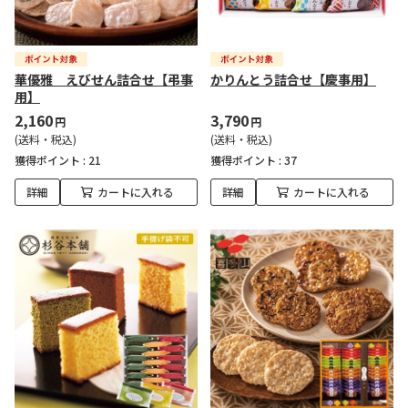
華優雅 えびせん詰合せ【弔事
かりんとう詰合せ【慶事用】
用】
2,160
3,790
円
円
(送料・税込)
(送料・税込)
獲得ポイント :
21
獲得ポイント :
37
詳細
カートに入れる
詳細
カートに入れる