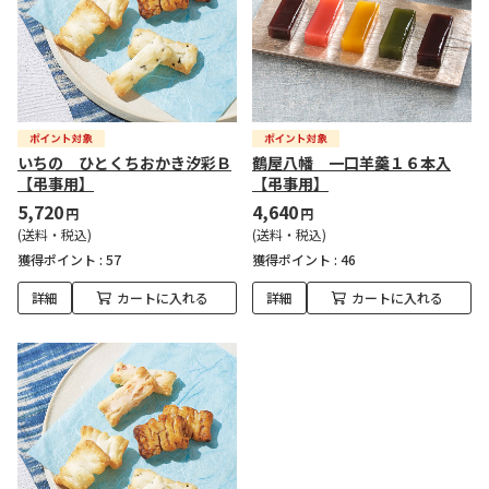
いちの ひとくちおかき汐彩Ｂ
鶴屋八幡 一口羊羹１６本入
【弔事用】
【弔事用】
5,720
4,640
円
円
(送料・税込)
(送料・税込)
獲得ポイント :
57
獲得ポイント :
46
詳細
カートに入れる
詳細
カートに入れる