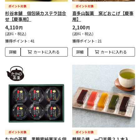
杉谷本舗 個包装カステラ詰合
喜多山製菓 窯どおこげ【慶事
せ【慶事用】
用】
4,110
2,100
円
円
(送料・税込)
(送料・税込)
獲得ポイント :
41
獲得ポイント :
21
詳細
カートに入れる
詳細
カートに入れる
たかの茶菓 黒糖蜜純寒天６個
鶴屋八幡 一口羊羹２１本入