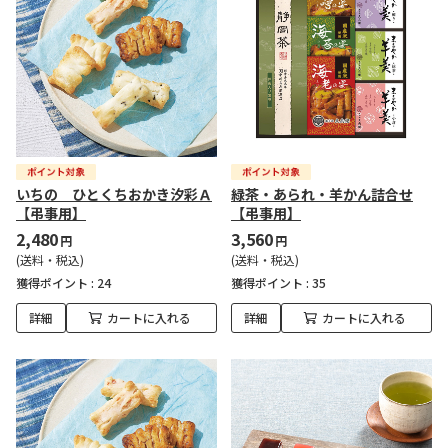
いちの ひとくちおかき汐彩Ａ
緑茶・あられ・羊かん詰合せ
【弔事用】
【弔事用】
2,480
3,560
円
円
(送料・税込)
(送料・税込)
獲得ポイント :
24
獲得ポイント :
35
詳細
カートに入れる
詳細
カートに入れる