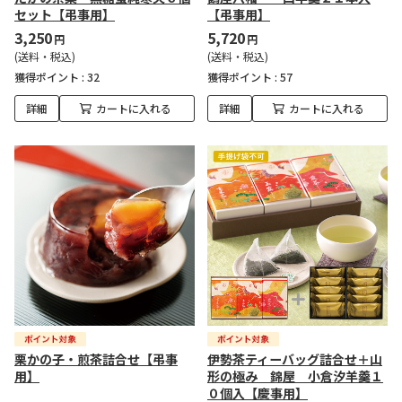
セット【弔事用】
【弔事用】
3,250
5,720
円
円
(送料・税込)
(送料・税込)
獲得ポイント :
32
獲得ポイント :
57
詳細
カートに入れる
詳細
カートに入れる
栗かの子・煎茶詰合せ【弔事
伊勢茶ティーバッグ詰合せ＋山
用】
形の極み 錦屋 小倉汐羊羹１
０個入【慶事用】