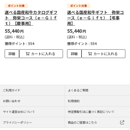
選べる国産和牛カタログギフ
選べる国産和牛ギフト 弥栄コ
ト 弥栄コース（ｅ－Ｇｉｆ
ース（ｅ－Ｇｉｆｔ）【弔事
ｔ）【慶事用】
用】
55,440
55,440
円
円
(送料・税込)
(送料・税込)
獲得ポイント :
554
獲得ポイント :
554
詳細
カートに入れる
詳細
カートに入れる
ご利用ガイド
よくあるご質問
お問い合わせ
利用規約
サイト運営会社について
特定商取引法に基づく表記について
プライバシーポリシー
商品のご提案はこちら