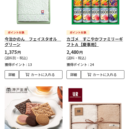
今治かのん フェイスタオル
カゴメ すこやかファミリーギ
グリーン
フトＡ【慶事用】
1,375
2,480
円
円
(送料別・税込)
(送料・税込)
獲得ポイント :
13
獲得ポイント :
24
詳細
カートに入れる
詳細
カートに入れる