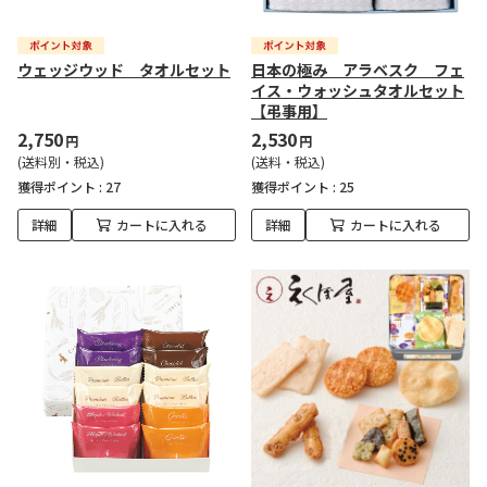
ウェッジウッド タオルセット
日本の極み アラベスク フェ
イス・ウォッシュタオルセット
【弔事用】
2,750
2,530
円
円
(送料別・税込)
(送料・税込)
獲得ポイント :
27
獲得ポイント :
25
詳細
カートに入れる
詳細
カートに入れる