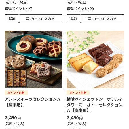
(送料別・税込)
(送料・税込)
獲得ポイント :
27
獲得ポイント :
20
詳細
カートに入れる
詳細
カートに入れる
アンドスイーツセレクションＡ
横浜ベイシェラトン ホテル＆
【慶事用】
タワーズ ガトーセレクション
Ａ【慶事用】
2,490
2,490
円
円
(送料・税込)
(送料・税込)