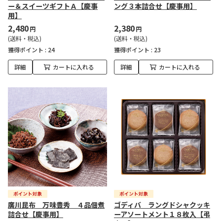
ー＆スイーツギフトＡ【慶事
ング３本詰合せ【慶事用】
用】
2,480
2,380
円
円
(送料・税込)
(送料・税込)
獲得ポイント :
24
獲得ポイント :
23
詳細
カートに入れる
詳細
カートに入れる
廣川昆布 万味豊秀 ４品佃煮
ゴディバ ラングドシャクッキ
詰合せ【慶事用】
ーアソートメント１８枚入【弔