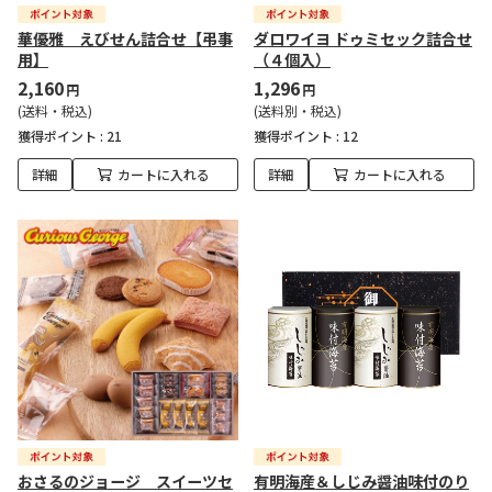
華優雅 えびせん詰合せ【弔事
ダロワイヨ ドゥミセック詰合せ
用】
（４個入）
2,160
1,296
円
円
(送料・税込)
(送料別・税込)
獲得ポイント :
21
獲得ポイント :
12
詳細
カートに入れる
詳細
カートに入れる
おさるのジョージ スイーツセ
有明海産＆しじみ醤油味付のり