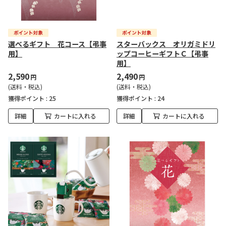
選べるギフト 花コース【弔事
スターバックス オリガミドリ
用】
ップコーヒーギフトＣ【弔事
用】
2,590
2,490
円
円
(送料・税込)
(送料・税込)
獲得ポイント :
25
獲得ポイント :
24
詳細
カートに入れる
詳細
カートに入れる