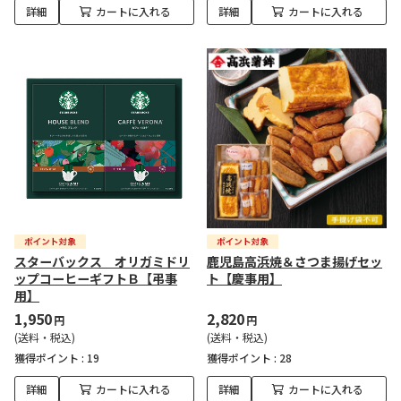
詳細
カートに入れる
詳細
カートに入れる
スターバックス オリガミドリ
鹿児島高浜焼＆さつま揚げセッ
ップコーヒーギフトＢ【弔事
ト【慶事用】
用】
1,950
2,820
円
円
(送料・税込)
(送料・税込)
獲得ポイント :
19
獲得ポイント :
28
詳細
カートに入れる
詳細
カートに入れる