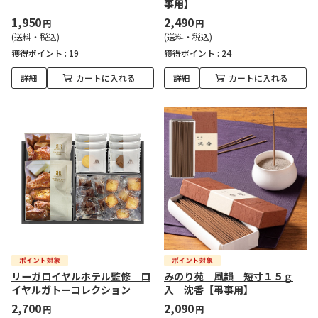
事用】
1,950
2,490
円
円
(送料・税込)
(送料・税込)
獲得ポイント :
19
獲得ポイント :
24
詳細
カートに入れる
詳細
カートに入れる
リーガロイヤルホテル監修 ロ
みのり苑 風韻 短寸１５ｇ
イヤルガトーコレクション
入 沈香【弔事用】
2,700
2,090
円
円