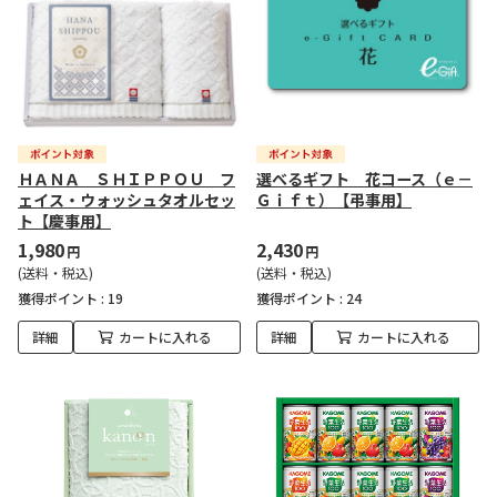
ＨＡＮＡ ＳＨＩＰＰＯＵ フ
選べるギフト 花コース（ｅ－
ェイス・ウォッシュタオルセッ
Ｇｉｆｔ）【弔事用】
ト【慶事用】
1,980
2,430
円
円
(送料・税込)
(送料・税込)
獲得ポイント :
19
獲得ポイント :
24
詳細
カートに入れる
詳細
カートに入れる