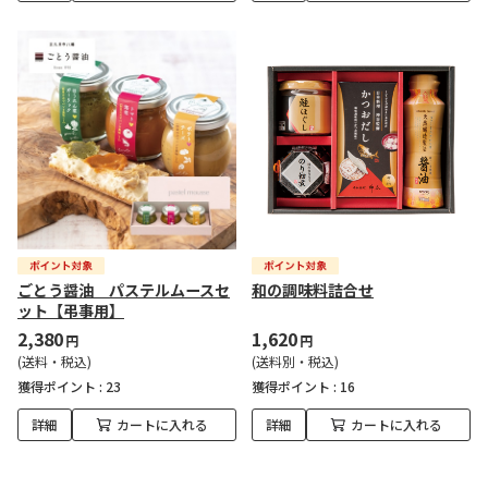
ごとう醤油 パステルムースセ
和の調味料詰合せ
ット【弔事用】
2,380
1,620
円
円
(送料・税込)
(送料別・税込)
獲得ポイント :
23
獲得ポイント :
16
詳細
カートに入れる
詳細
カートに入れる