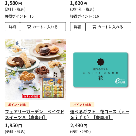
1,580
1,620
円
円
(送料・税込)
(送料別・税込)
獲得ポイント :
15
獲得ポイント :
16
詳細
カートに入れる
詳細
カートに入れる
フェアリーガーデン ベイクド
選べるギフト 花コース（ｅ－
スイーツＡ【慶事用】
Ｇｉｆｔ）【慶事用】
1,950
2,430
円
円
(送料・税込)
(送料・税込)