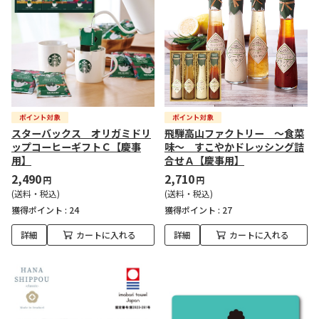
スターバックス オリガミドリ
飛騨高山ファクトリー ～食菜
ップコーヒーギフトＣ【慶事
味～ すこやかドレッシング詰
用】
合せＡ【慶事用】
2,490
2,710
円
円
(送料・税込)
(送料・税込)
獲得ポイント :
24
獲得ポイント :
27
詳細
カートに入れる
詳細
カートに入れる