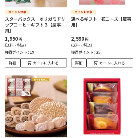
スターバックス オリガミドリ
選べるギフト 花コース【慶事
ップコーヒーギフトＢ【慶事
用】
用】
1,950
2,590
円
円
(送料・税込)
(送料・税込)
獲得ポイント :
19
獲得ポイント :
25
詳細
カートに入れる
詳細
カートに入れる