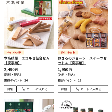
本高砂屋 エコルセ詰合せＡ
おさるのジョージ スイーツセ
【慶事用】
ットＡ【慶事用】
2,490
1,950
円
円
(送料・税込)
(送料・税込)
獲得ポイント :
24
獲得ポイント :
19
詳細
カートに入れる
詳細
カートに入れる