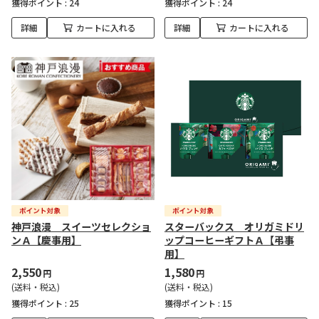
獲得ポイント :
24
獲得ポイント :
24
詳細
カートに入れる
詳細
カートに入れる
神戸浪漫 スイーツセレクショ
スターバックス オリガミドリ
ンＡ【慶事用】
ップコーヒーギフトＡ【弔事
用】
2,550
1,580
円
円
(送料・税込)
(送料・税込)
獲得ポイント :
25
獲得ポイント :
15