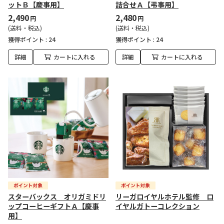
ットＢ【慶事用】
詰合せＡ【弔事用】
2,490
2,480
円
円
(送料・税込)
(送料・税込)
獲得ポイント :
24
獲得ポイント :
24
詳細
カートに入れる
詳細
カートに入れる
スターバックス オリガミドリ
リーガロイヤルホテル監修 ロ
ップコーヒーギフトＡ【慶事
イヤルガトーコレクション
用】