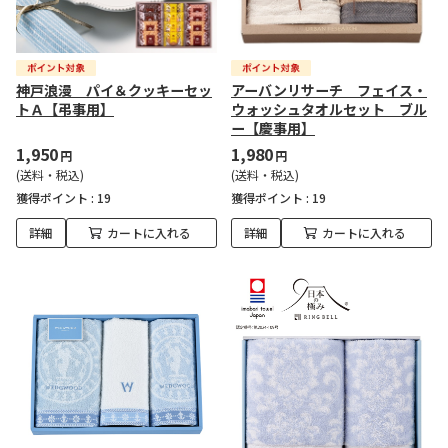
神戸浪漫 パイ＆クッキーセッ
アーバンリサーチ フェイス・
トＡ【弔事用】
ウォッシュタオルセット ブル
ー【慶事用】
1,950
1,980
円
円
(送料・税込)
(送料・税込)
獲得ポイント :
19
獲得ポイント :
19
詳細
カートに入れる
詳細
カートに入れる