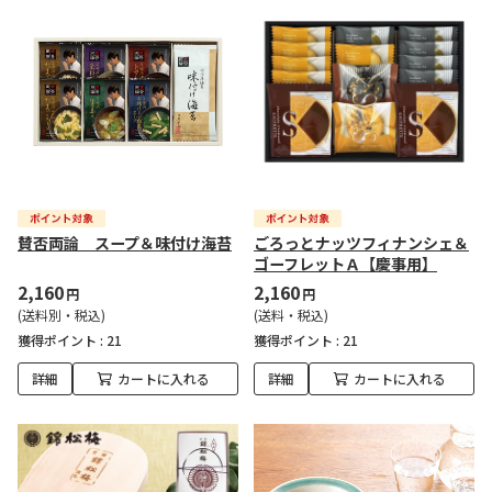
賛否両論 スープ＆味付け海苔
ごろっとナッツフィナンシェ＆
ゴーフレットＡ【慶事用】
2,160
2,160
円
円
(送料別・税込)
(送料・税込)
獲得ポイント :
21
獲得ポイント :
21
詳細
カートに入れる
詳細
カートに入れる