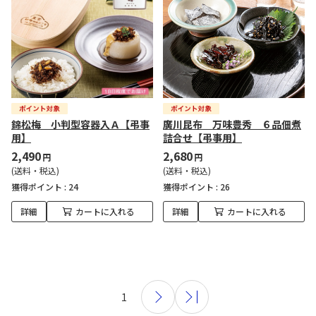
錦松梅 小判型容器入Ａ【弔事
廣川昆布 万味豊秀 ６品佃煮
用】
詰合せ【弔事用】
2,490
2,680
円
円
(送料・税込)
(送料・税込)
獲得ポイント :
24
獲得ポイント :
26
詳細
カートに入れる
詳細
カートに入れる
1