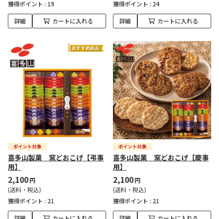
獲得ポイント :
19
獲得ポイント :
24
詳細
カートに入れる
詳細
カートに入れる
喜多山製菓 窯どおこげ【弔事
喜多山製菓 窯どおこげ【慶事
用】
用】
2,100
2,100
円
円
(送料・税込)
(送料・税込)
獲得ポイント :
21
獲得ポイント :
21
詳細
カートに入れる
詳細
カートに入れる