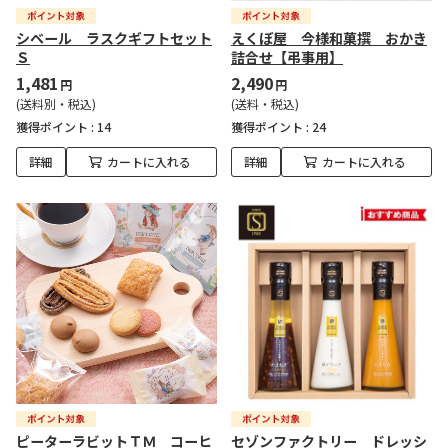
シベール ラスクギフトセット
えくぼ屋 今様和菓撰 おかき
Ｓ
詰合せ【弔事用】
1,481
2,490
円
円
(送料別・税込)
(送料・税込)
獲得ポイント :
14
獲得ポイント :
24
詳細
カートに入れる
詳細
カートに入れる
ピーターラビットＴＭ コーヒ
セゾンファクトリー ドレッシ