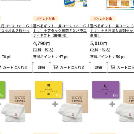
 月コース（ｅ－Ｇｉ
選べるギフト 鳥コース（ｅ－Ｇｉ
選べるギフト 鳥コース（
イスタオル２枚セッ
ｆｔ）＋アタック抗菌ＥＸバラエ
ｆｔ）＋きき湯入浴剤セッ
ティギフト【慶事用】
事用】
4,790
5,010
円
円
(送料・税込)
(送料・税込)
：
76 pt
獲得ポイント：
47 pt
獲得ポイント：
50 pt
カートに入れる
詳細
カートに入れる
詳細
カートに