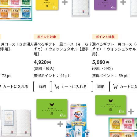
 月コース＋きき湯入
選べるギフト 風コース（ｅ－Ｇｉ
選べるギフト 月コース（
慶事用】
ｆｔ）＋ウォッシュタオル【慶事
ｆｔ）＋ウォッシュタオル
用】
用】
4,920
5,980
円
円
(送料・税込)
(送料・税込)
：
72 pt
獲得ポイント：
49 pt
獲得ポイント：
59 pt
カートに入れる
詳細
カートに入れる
詳細
カートに