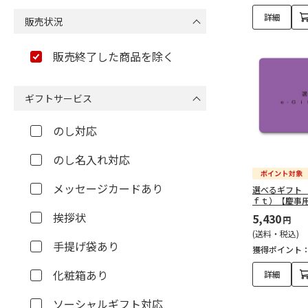
結婚祝い・ギフト 雑
詳細
販売状況
貨・食器（182）
販売終了した商品を除く
結婚祝い・ギフト 花
（2）
ギフトサービス
結婚祝い・ギフト 親族
へ贈る（358）
のし対応
結婚祝い・ギフト 友
のし名入れ対応
人・同僚へ贈る（346）
メッセージカードあり
選べるギフト
結婚祝い・ギフト 上司
ｆｔ）【慶事
挨拶状
へ贈る（350）
5,430
円
(送料・税込)
手提げ袋あり
出産祝い・ギフト商品一覧
獲得ポイント
（442）
化粧箱あり
詳細
出産祝い・ギフトを予算
ソーシャルギフト対応