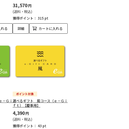
31,570
円
(送料・税込)
獲得ポイント：
315 pt
入れる
詳細
カートに入れる
ｅ－Ｇｉ
選べるギフト 風コース（ｅ－Ｇｉ
ｆｔ）【慶事用】
4,390
円
(送料・税込)
獲得ポイント：
43 pt