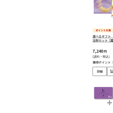
で探す（30,000円～
50,000円未満）（12）
出産祝い・ギフトを予算
で探す（50,000円以上）
（7）
選べるギフト
浴剤セット【
出産祝いギフトセット
（283）
7,240
円
(送料・税込)
出産祝いのカタログギフ
獲得ポイント
ト（114）
詳細
出産祝いのタオルギフト
（95）
出産祝いのおもちゃギフ
ト（11）
花（2）