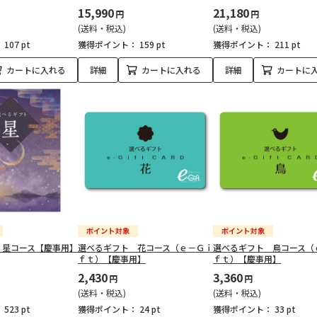
15,990
21,180
円
円
(送料・税込)
(送料・税込)
：
107 pt
獲得ポイント：
159 pt
獲得ポイント：
211 pt
カートに入れる
詳細
カートに入れる
詳細
カートに
 星コース【慶事用】
選べるギフト 花コース（ｅ－Ｇｉ
選べるギフト 鳥コース（
ｆｔ）【慶事用】
ｆｔ）【慶事用】
2,430
3,360
円
円
(送料・税込)
(送料・税込)
：
523 pt
獲得ポイント：
24 pt
獲得ポイント：
33 pt