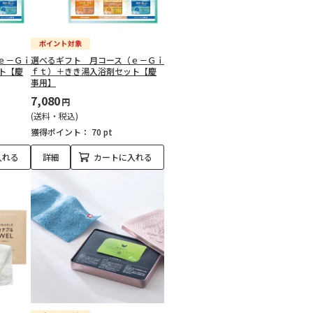
ｅ－Ｇｉ
選べるギフト 月コース（ｅ－Ｇｉ
ト【慶
ｆｔ）＋きき湯入浴剤セット【慶
事用】
7,080
円
(送料・税込)
獲得ポイント：
70 pt
入れる
詳細
カートに入れる