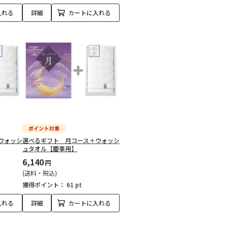
入れる
詳細
カートに入れる
ウォッシ
選べるギフト 月コース＋ウォッシ
ュタオル【慶事用】
6,140
円
(送料・税込)
獲得ポイント：
61 pt
入れる
詳細
カートに入れる