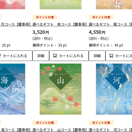
 花コース【慶事用】
選べるギフト 鳥コース【慶事用】
選べるギフト 風コース【
3,520
4,550
円
円
(送料・税込)
(送料・税込)
：
25 pt
獲得ポイント：
35 pt
獲得ポイント：
45 pt
カートに入れる
詳細
カートに入れる
詳細
カートに
 海コース【慶事用】
選べるギフト 山コース【慶事用】
選べるギフト 河コース【