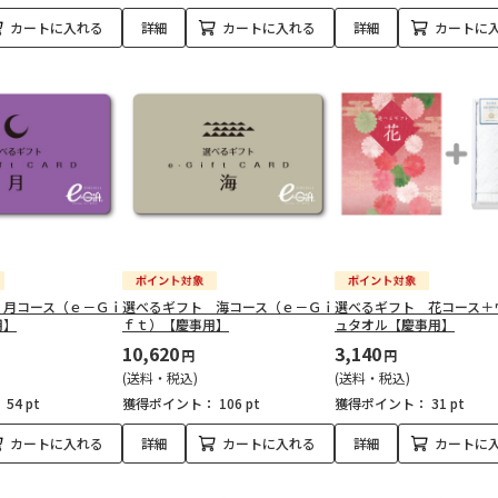
カートに入れる
詳細
カートに入れる
詳細
カートに
 月コース（ｅ－Ｇｉ
選べるギフト 海コース（ｅ－Ｇｉ
選べるギフト 花コース＋
用】
ｆｔ）【慶事用】
ュタオル【慶事用】
10,620
3,140
円
円
(送料・税込)
(送料・税込)
：
54 pt
獲得ポイント：
106 pt
獲得ポイント：
31 pt
カートに入れる
詳細
カートに入れる
詳細
カートに