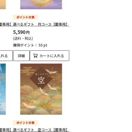
慶事用】
選べるギフト 月コース【慶事用】
5,590
円
(送料・税込)
獲得ポイント：
55 pt
入れる
詳細
カートに入れる
慶事用】
選べるギフト 空コース【慶事用】