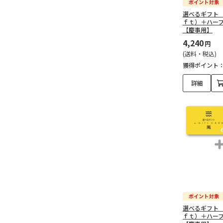
選べるギフト
予算で探す（15,000～
ｆｔ）＋ハー
【慶事用】
29,999円）（15）
4,240
円
予算で探す（30,000～
(送料・税込)
49,999円）（2）
獲得ポイント
詳細
予算で探す（50,000円以
上）（2）
新築・引越し祝い（605）
予算で探す（3,000円未
満）（83）
予算で探す（3,000～
4,999円）（239）
選べるギフト
予算で探す（5,000～
ｆｔ）＋ハー