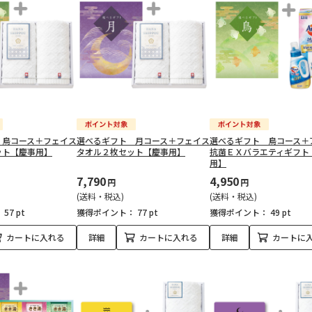
 鳥コース＋フェイス
選べるギフト 月コース＋フェイス
選べるギフト 鳥コース＋
ット【慶事用】
タオル２枚セット【慶事用】
抗菌ＥＸバラエティギフト
用】
7,790
4,950
円
円
(送料・税込)
(送料・税込)
：
57 pt
獲得ポイント：
77 pt
獲得ポイント：
49 pt
カートに入れる
詳細
カートに入れる
詳細
カートに