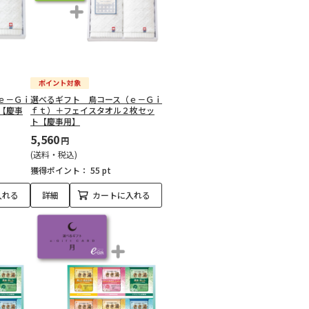
ｅ－Ｇｉ
選べるギフト 鳥コース（ｅ－Ｇｉ
【慶事
ｆｔ）＋フェイスタオル２枚セッ
ト【慶事用】
5,560
円
(送料・税込)
獲得ポイント：
55 pt
入れる
詳細
カートに入れる