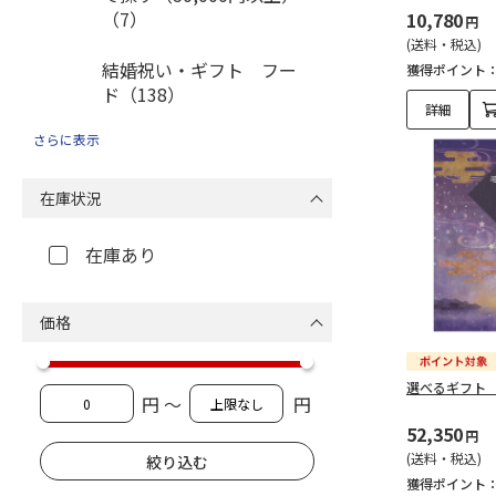
（7）
10,780
円
(送料・税込)
結婚祝い・ギフト フー
獲得ポイント
ド（138）
詳細
さらに表示
結婚祝い・ギフト ドリ
ンク（30）
在庫状況
結婚祝い・ギフト タオ
ル（125）
在庫あり
結婚祝い・ギフト スイ
ーツ（51）
価格
結婚祝い・ギフト カタ
選べるギフト
ログギフト（134）
円 ～
円
52,350
円
結婚祝い・ギフト 日用
(送料・税込)
品（128）
獲得ポイント