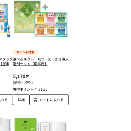
アタック
選べるギフト 鳥コース＋きき湯入
【慶事
浴剤セット【慶事用】
5,170
円
(送料・税込)
獲得ポイント：
51 pt
入れる
詳細
カートに入れる