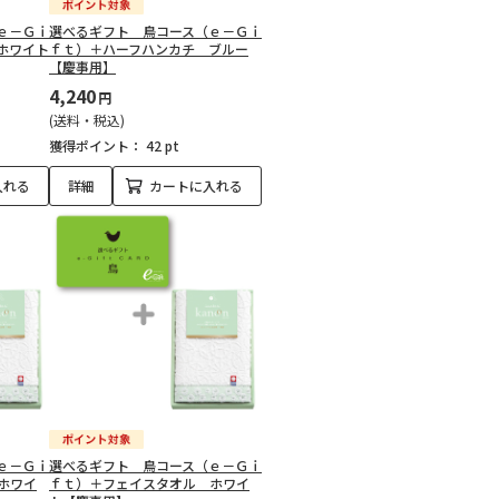
ｅ－Ｇｉ
選べるギフト 鳥コース（ｅ－Ｇｉ
ホワイト
ｆｔ）＋ハーフハンカチ ブルー
【慶事用】
4,240
円
(送料・税込)
獲得ポイント：
42 pt
入れる
詳細
カートに入れる
ｅ－Ｇｉ
選べるギフト 鳥コース（ｅ－Ｇｉ
ホワイ
ｆｔ）＋フェイスタオル ホワイ