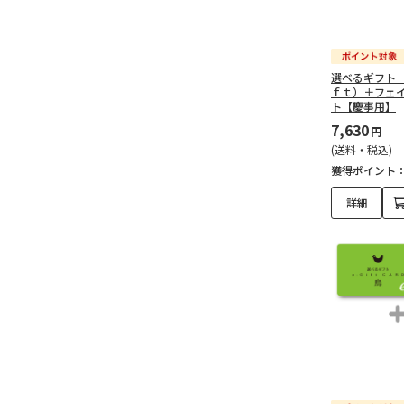
フード（136）
ドリンク（32）
選べるギフト
ｆｔ）＋フェ
ト【慶事用】
バス・キッチン（66）
7,630
円
(送料・税込)
献花・お悔やみ（279）
獲得ポイント
予算で探す（3,000円未
詳細
満）（63）
予算で探す（3,000～
4,999円）（79）
予算で探す（5,000～
9,999円）（82）
予算で探す（10,000～
14,999円）（36）