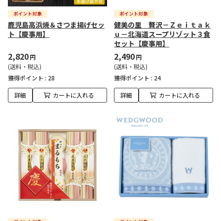
鹿児島高浜焼＆さつま揚げセッ
健美の里 贅沢－Ｚｅｉｔａｋ
ト【慶事用】
ｕ－北海道スープリゾット３食
セット【慶事用】
2,820
2,490
円
円
(送料・税込)
(送料・税込)
獲得ポイント :
28
獲得ポイント :
24
詳細
カートに入れる
詳細
カートに入れる