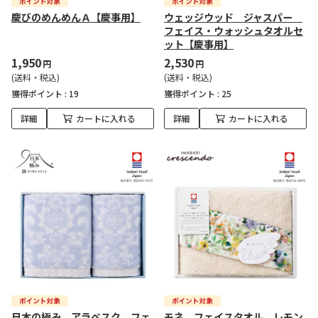
慶びのめんめんＡ【慶事用】
ウェッジウッド ジャスパー
フェイス・ウォッシュタオルセ
ット【慶事用】
1,950
2,530
円
円
(送料・税込)
(送料・税込)
獲得ポイント :
19
獲得ポイント :
25
詳細
カートに入れる
詳細
カートに入れる
日本の極み アラベスク フェ
モネ フェイスタオル レモン