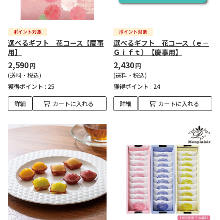
選べるギフト 花コース【慶事
選べるギフト 花コース（ｅ－
用】
Ｇｉｆｔ）【慶事用】
2,590
2,430
円
円
(送料・税込)
(送料・税込)
獲得ポイント :
25
獲得ポイント :
24
詳細
カートに入れる
詳細
カートに入れる