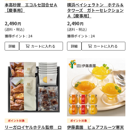
本高砂屋 エコルセ詰合せＡ
横浜ベイシェラトン ホテル＆
【慶事用】
タワーズ ガトーセレクション
Ａ【慶事用】
2,490
2,490
円
円
(送料・税込)
(送料・税込)
獲得ポイント :
24
獲得ポイント :
24
詳細
カートに入れる
詳細
カートに入れる
リーガロイヤルホテル監修 ロ
伊藤農園 ピュアフルーツ寒天