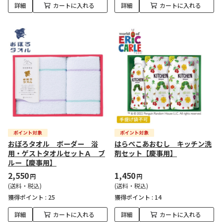
詳細
カートに入れる
詳細
カートに入れる
おぼろタオル ボーダー 浴
はらぺこあおむし キッチン洗
用・ゲストタオルセットＡ ブ
剤セット【慶事用】
ルー【慶事用】
2,550
1,450
円
円
(送料・税込)
(送料・税込)
獲得ポイント :
25
獲得ポイント :
14
詳細
カートに入れる
詳細
カートに入れる