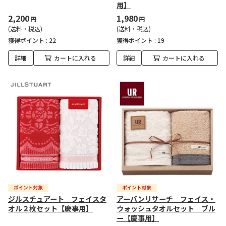
用】
2,200
1,980
円
円
(送料・税込)
(送料・税込)
獲得ポイント :
22
獲得ポイント :
19
詳細
カートに入れる
詳細
カートに入れる
ジルスチュアート フェイスタ
アーバンリサーチ フェイス・
オル２枚セット【慶事用】
ウォッシュタオルセット ブル
ー【慶事用】