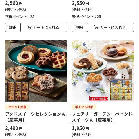
2,560
2,550
円
円
(送料・税込)
(送料・税込)
獲得ポイント :
25
獲得ポイント :
25
詳細
カートに入れる
詳細
カートに入れる
アンドスイーツセレクションＡ
フェアリーガーデン ベイクド
【慶事用】
スイーツＡ【慶事用】
2,490
1,950
円
円
(送料・税込)
(送料・税込)