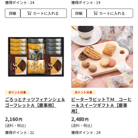
獲得ポイント :
24
獲得ポイント :
19
詳細
カートに入れる
詳細
カートに入れる
ごろっとナッツフィナンシェ＆
ピーターラビットＴＭ コーヒ
ゴーフレットＡ【慶事用】
ー＆スイーツギフトＡ【慶事
用】
2,160
2,480
円
円
(送料・税込)
(送料・税込)
獲得ポイント :
21
獲得ポイント :
24