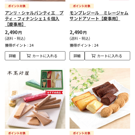
アンリ・シャルパンティエ プ
モンプレジール ミレージャム
ティ・フィナンシェ１６個入
サンドアソート【慶事用】
【慶事用】
2,490
2,490
円
円
(送料・税込)
(送料・税込)
獲得ポイント :
24
獲得ポイント :
24
詳細
カートに入れる
詳細
カートに入れる