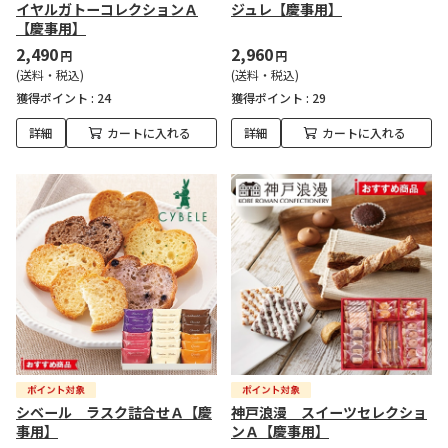
イヤルガトーコレクションＡ
ジュレ【慶事用】
【慶事用】
2,490
2,960
円
円
(送料・税込)
(送料・税込)
獲得ポイント :
24
獲得ポイント :
29
詳細
カートに入れる
詳細
カートに入れる
シベール ラスク詰合せＡ【慶
神戸浪漫 スイーツセレクショ
事用】
ンＡ【慶事用】