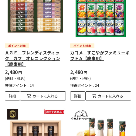
ＡＧＦ ブレンディスティッ
カゴメ すこやかファミリーギ
ク カフェオレコレクション
フトＡ【慶事用】
【慶事用】
2,480
2,480
円
円
(送料・税込)
(送料・税込)
獲得ポイント :
24
獲得ポイント :
24
詳細
カートに入れる
詳細
カートに入れる