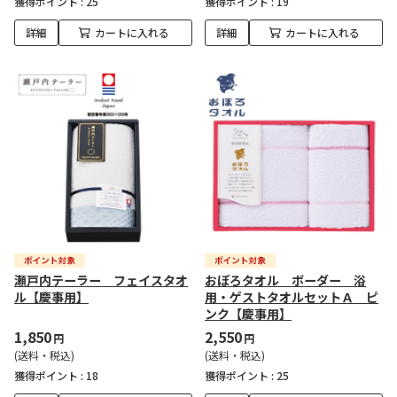
獲得ポイント :
25
獲得ポイント :
19
詳細
カートに入れる
詳細
カートに入れる
瀬戸内テーラー フェイスタオ
おぼろタオル ボーダー 浴
ル【慶事用】
用・ゲストタオルセットＡ ピ
ンク【慶事用】
1,850
2,550
円
円
(送料・税込)
(送料・税込)
獲得ポイント :
18
獲得ポイント :
25