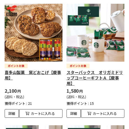
喜多山製菓 窯どおこげ【慶事
スターバックス オリガミドリ
用】
ップコーヒーギフトＡ【慶事
用】
2,100
1,580
円
円
(送料・税込)
(送料・税込)
獲得ポイント :
21
獲得ポイント :
15
詳細
カートに入れる
詳細
カートに入れる