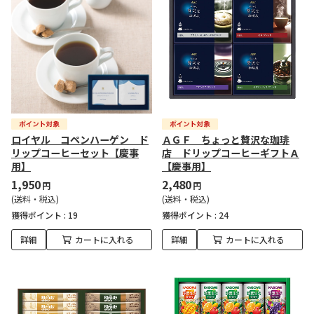
ロイヤル コペンハーゲン ド
ＡＧＦ ちょっと贅沢な珈琲
リップコーヒーセット【慶事
店 ドリップコーヒーギフトＡ
用】
【慶事用】
1,950
2,480
円
円
(送料・税込)
(送料・税込)
獲得ポイント :
19
獲得ポイント :
24
詳細
カートに入れる
詳細
カートに入れる