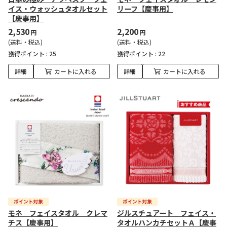
イス・ウォッシュタオルセット
リーフ【慶事用】
【慶事用】
2,530
2,200
円
円
(送料・税込)
(送料・税込)
獲得ポイント :
25
獲得ポイント :
22
詳細
カートに入れる
詳細
カートに入れる
モネ フェイスタオル クレマ
ジルスチュアート フェイス・
チス【慶事用】
タオルハンカチセットＡ【慶事