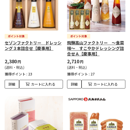
セゾンファクトリー ドレッシ
飛騨高山ファクトリー ～食菜
ング３本詰合せ【慶事用】
味～ すこやかドレッシング詰
合せＡ【慶事用】
2,380
2,710
円
円
(送料・税込)
(送料・税込)
獲得ポイント :
23
獲得ポイント :
27
詳細
カートに入れる
詳細
カートに入れる