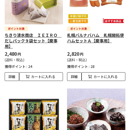
ちきり清水商店 ＩＥＩＲＯ
札幌バルナバハム 札幌開拓使
だしパック９袋セット【慶事
ハムセットＡ【慶事用】
用】
2,480
2,820
円
円
(送料・税込)
(送料・税込)
獲得ポイント :
24
獲得ポイント :
28
詳細
カートに入れる
詳細
カートに入れる