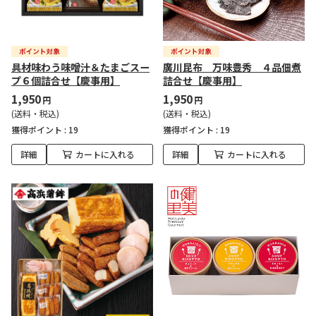
具材味わう味噌汁＆たまごスー
廣川昆布 万味豊秀 ４品佃煮
プ６個詰合せ【慶事用】
詰合せ【慶事用】
1,950
1,950
円
円
(送料・税込)
(送料・税込)
獲得ポイント :
19
獲得ポイント :
19
詳細
カートに入れる
詳細
カートに入れる