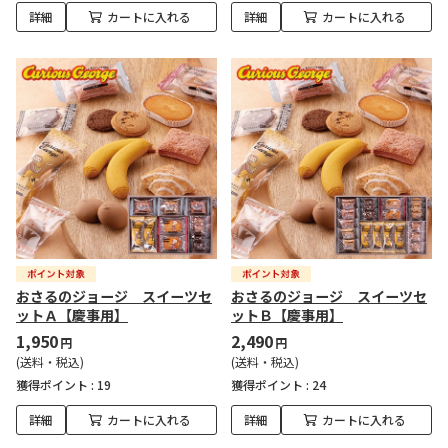
詳細
カートに入れる
詳細
カートに入れる
おさるのジョージ スイーツセ
おさるのジョージ スイーツセ
ットＡ【慶事用】
ットＢ【慶事用】
1,950
2,490
円
円
(送料・税込)
(送料・税込)
獲得ポイント :
19
獲得ポイント :
24
詳細
カートに入れる
詳細
カートに入れる