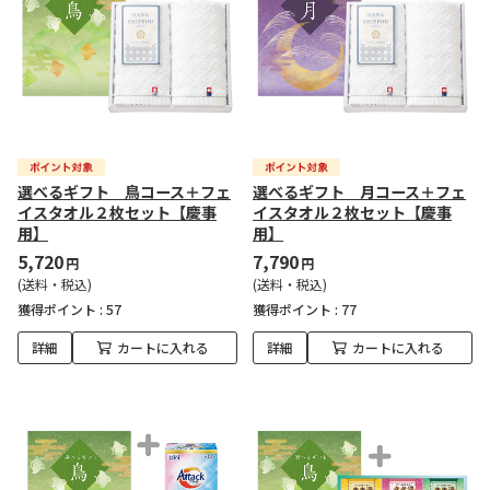
選べるギフト 鳥コース＋フェ
選べるギフト 月コース＋フェ
イスタオル２枚セット【慶事
イスタオル２枚セット【慶事
用】
用】
5,720
7,790
円
円
(送料・税込)
(送料・税込)
獲得ポイント :
57
獲得ポイント :
77
詳細
カートに入れる
詳細
カートに入れる