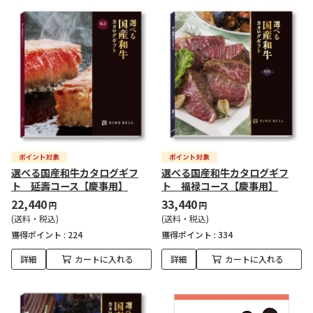
選べる国産和牛カタログギフ
選べる国産和牛カタログギフ
ト 延壽コース【慶事用】
ト 福禄コース【慶事用】
22,440
33,440
円
円
(送料・税込)
(送料・税込)
獲得ポイント :
224
獲得ポイント :
334
詳細
カートに入れる
詳細
カートに入れる