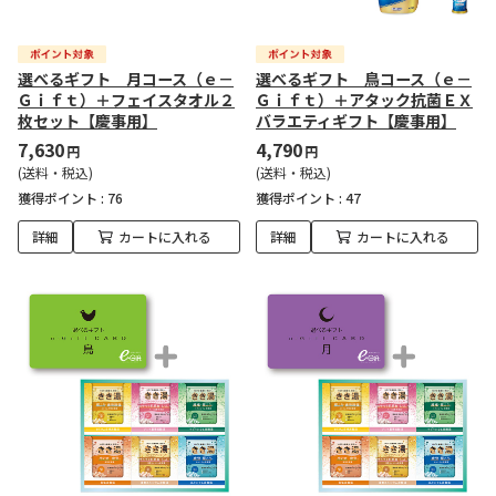
選べるギフト 月コース（ｅ－
選べるギフト 鳥コース（ｅ－
Ｇｉｆｔ）＋フェイスタオル２
Ｇｉｆｔ）＋アタック抗菌ＥＸ
枚セット【慶事用】
バラエティギフト【慶事用】
7,630
4,790
円
円
(送料・税込)
(送料・税込)
獲得ポイント :
76
獲得ポイント :
47
詳細
カートに入れる
詳細
カートに入れる