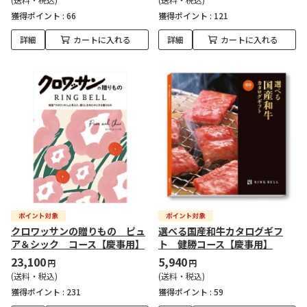
獲得ポイント :
66
獲得ポイント :
121
詳細
カートに入れる
詳細
カートに入れる
クロワッサンの贈りもの ピュ
選べる国産和牛カタログギフ
ア＆シック コース【慶事用】
ト 健勝コース【慶事用】
23,100
5,940
円
円
(送料・税込)
(送料・税込)
獲得ポイント :
231
獲得ポイント :
59