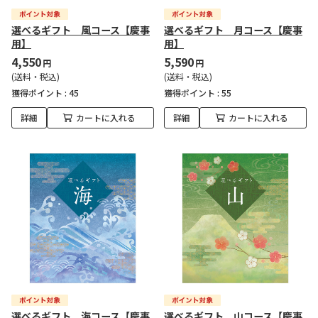
選べるギフト 風コース【慶事
選べるギフト 月コース【慶事
用】
用】
4,550
5,590
円
円
(送料・税込)
(送料・税込)
獲得ポイント :
45
獲得ポイント :
55
詳細
カートに入れる
詳細
カートに入れる
選べるギフト 海コース【慶事
選べるギフト 山コース【慶事