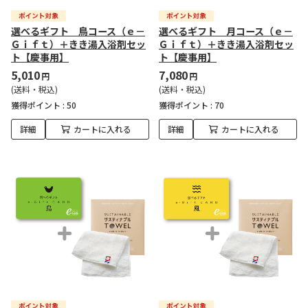
選べるギフト 鳥コース（ｅ－
選べるギフト 月コース（ｅ－
Ｇｉｆｔ）＋きき湯入浴剤セッ
Ｇｉｆｔ）＋きき湯入浴剤セッ
ト【慶事用】
ト【慶事用】
5,010
7,080
円
円
(送料・税込)
(送料・税込)
獲得ポイント :
50
獲得ポイント :
70
詳細
カートに入れる
詳細
カートに入れる