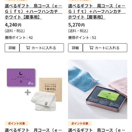
選べるギフト 鳥コース（ｅ－
選べるギフト 風コース（ｅ－
Ｇｉｆｔ）＋ハーフハンカチ
Ｇｉｆｔ）＋ハーフハンカチ
ホワイト【慶事用】
ホワイト【慶事用】
4,240
5,270
円
円
(送料・税込)
(送料・税込)
獲得ポイント :
42
獲得ポイント :
52
詳細
カートに入れる
詳細
カートに入れる
選べるギフト 月コース（ｅ－
選べるギフト 鳥コース（ｅ－