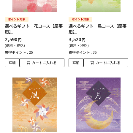
選べるギフト 花コース【慶事
選べるギフト 鳥コース【慶事
用】
用】
2,590
3,520
円
円
(送料・税込)
(送料・税込)
獲得ポイント :
25
獲得ポイント :
35
詳細
カートに入れる
詳細
カートに入れる