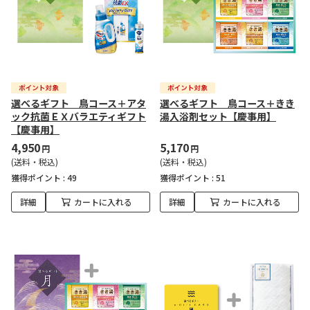
選べるギフト 鳥コース＋アタ
選べるギフト 鳥コース＋きき
ック抗菌ＥＸバラエティギフト
湯入浴剤セット【慶事用】
【慶事用】
4,950
5,170
円
円
(送料・税込)
(送料・税込)
獲得ポイント :
49
獲得ポイント :
51
詳細
カートに入れる
詳細
カートに入れる