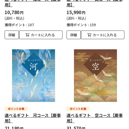
用】
用】
10,780
15,990
円
円
(送料・税込)
(送料・税込)
獲得ポイント :
107
獲得ポイント :
159
詳細
カートに入れる
詳細
カートに入れる
選べるギフト 河コース【慶事
選べるギフト 空コース【慶事
用】
用】
21,180
31,570
円
円