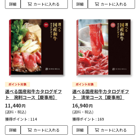
詳細
カートに入れる
詳細
カートに入れる
選べる国産和牛カタログギフ
選べる国産和牛カタログギフ
ト 溌剌コース【慶事用】
ト 清栄コース【慶事用】
11,440
16,940
円
円
(送料・税込)
(送料・税込)
獲得ポイント :
114
獲得ポイント :
169
詳細
カートに入れる
詳細
カートに入れる