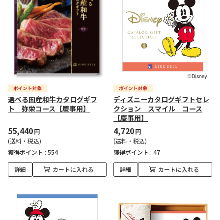
選べる国産和牛カタログギフ
ディズニーカタログギフトセレ
ト 弥栄コース【慶事用】
クション スマイル コース
【慶事用】
55,440
4,720
円
円
(送料・税込)
(送料・税込)
獲得ポイント :
554
獲得ポイント :
47
詳細
カートに入れる
詳細
カートに入れる