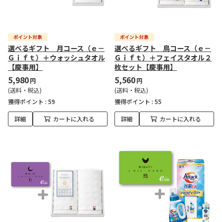
選べるギフト 月コース（ｅ－
選べるギフト 鳥コース（ｅ－
Ｇｉｆｔ）＋ウォッシュタオル
Ｇｉｆｔ）＋フェイスタオル２
【慶事用】
枚セット【慶事用】
5,980
5,560
円
円
(送料・税込)
(送料・税込)
獲得ポイント :
59
獲得ポイント :
55
詳細
カートに入れる
詳細
カートに入れる