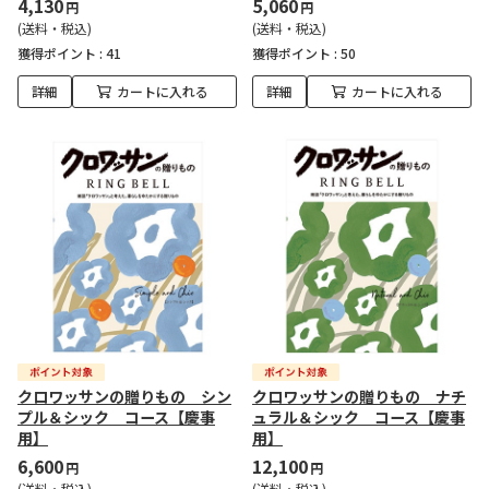
4,130
5,060
円
円
(送料・税込)
(送料・税込)
獲得ポイント :
41
獲得ポイント :
50
詳細
カートに入れる
詳細
カートに入れる
クロワッサンの贈りもの シン
クロワッサンの贈りもの ナチ
プル＆シック コース【慶事
ュラル＆シック コース【慶事
用】
用】
6,600
12,100
円
円
(送料・税込)
(送料・税込)