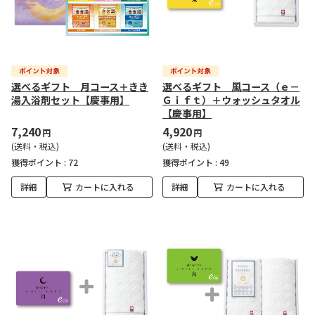
選べるギフト 月コース＋きき
選べるギフト 風コース（ｅ－
湯入浴剤セット【慶事用】
Ｇｉｆｔ）＋ウォッシュタオル
【慶事用】
7,240
4,920
円
円
(送料・税込)
(送料・税込)
獲得ポイント :
72
獲得ポイント :
49
詳細
カートに入れる
詳細
カートに入れる