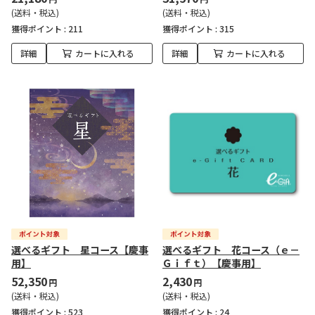
(送料・税込)
(送料・税込)
獲得ポイント :
211
獲得ポイント :
315
詳細
カートに入れる
詳細
カートに入れる
選べるギフト 星コース【慶事
選べるギフト 花コース（ｅ－
用】
Ｇｉｆｔ）【慶事用】
52,350
2,430
円
円
(送料・税込)
(送料・税込)
獲得ポイント :
523
獲得ポイント :
24