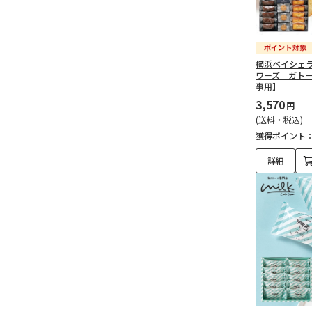
横浜ベイシェ
ワーズ ガト
事用】
3,570
円
(送料・税込)
獲得ポイント
詳細