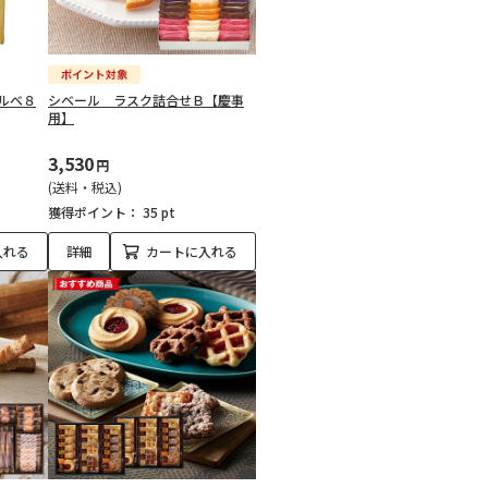
ルベ８
シベール ラスク詰合せＢ【慶事
用】
3,530
円
(送料・税込)
獲得ポイント：
35 pt
入れる
詳細
カートに入れる