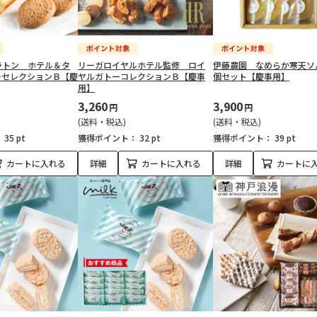
ラトン ホテル＆タ
リーガロイヤルホテル監修 ロイ
伊藤農園 なめらか寒天ソ
ーセレクションＢ【慶
ヤルガトーコレクションＢ【慶事
個セット【慶事用】
用】
3,260
3,900
円
円
(送料・税込)
(送料・税込)
：
35 pt
獲得ポイント：
32 pt
獲得ポイント：
39 pt
カートに入れる
詳細
カートに入れる
詳細
カートに