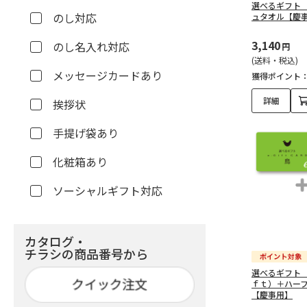
選べるギフト
のし対応
ュタオル【慶
3,140
のし名入れ対応
円
(送料・税込)
メッセージカードあり
獲得ポイント
詳細
挨拶状
手提げ袋あり
化粧箱あり
ソーシャルギフト対応
カタログ・
チラシの商品番号から
選べるギフト
ｆｔ）＋ハー
【慶事用】