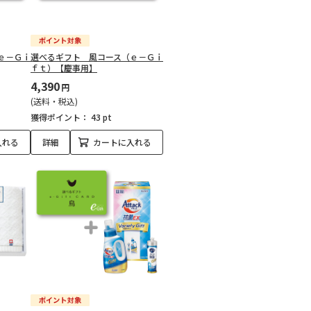
ｅ－Ｇｉ
選べるギフト 風コース（ｅ－Ｇｉ
ｆｔ）【慶事用】
4,390
円
(送料・税込)
獲得ポイント：
43 pt
入れる
詳細
カートに入れる