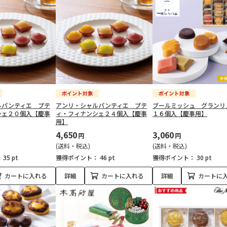
ルパンティエ プテ
アンリ・シャルパンティエ プテ
ブールミッシュ グランリ
シェ２０個入【慶事
ィ・フィナンシェ２４個入【慶事
１６個入【慶事用】
用】
4,650
3,060
円
円
(送料・税込)
(送料・税込)
：
35 pt
獲得ポイント：
46 pt
獲得ポイント：
30 pt
カートに入れる
詳細
カートに入れる
詳細
カートに