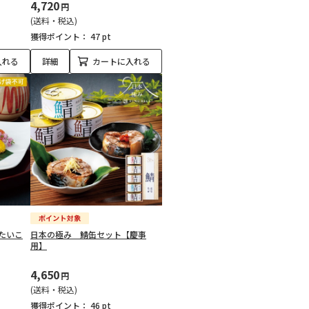
4,720
円
(送料・税込)
獲得ポイント：
47 pt
入れる
詳細
カートに入れる
たいこ
日本の極み 鯖缶セット【慶事
用】
4,650
円
(送料・税込)
獲得ポイント：
46 pt