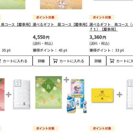
 鳥コース【慶事用】
選べるギフト 風コース【慶事用】
選べるギフト 鳥コース（
ｆｔ）【慶事用】
4,550
3,360
円
円
(送料・税込)
(送料・税込)
：
35 pt
獲得ポイント：
45 pt
獲得ポイント：
33 pt
カートに入れる
詳細
カートに入れる
詳細
カートに