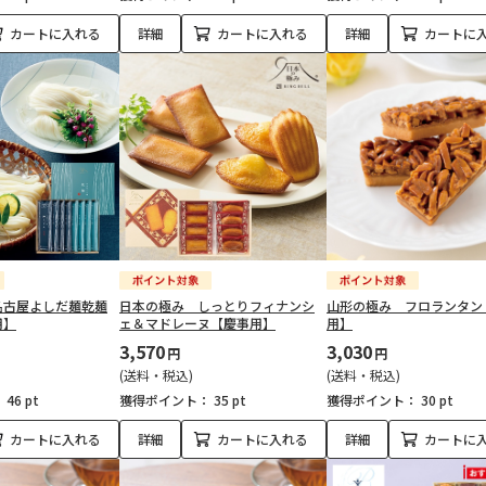
カートに入れる
詳細
カートに入れる
詳細
カートに
名古屋よしだ麺乾麺
日本の極み しっとりフィナンシ
山形の極み フロランタン
用】
ェ＆マドレーヌ【慶事用】
用】
3,570
3,030
円
円
(送料・税込)
(送料・税込)
：
46 pt
獲得ポイント：
35 pt
獲得ポイント：
30 pt
カートに入れる
詳細
カートに入れる
詳細
カートに