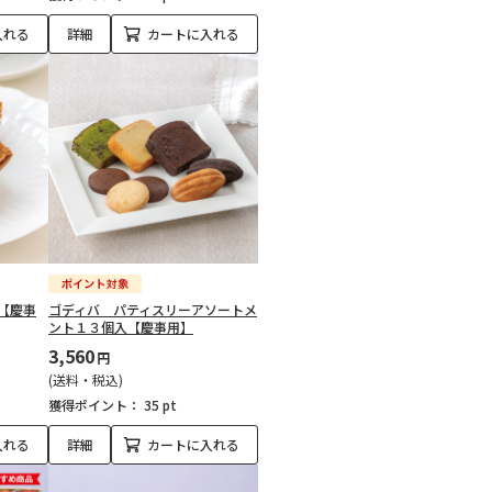
入れる
詳細
カートに入れる
【慶事
ゴディバ パティスリーアソートメ
ント１３個入【慶事用】
3,560
円
(送料・税込)
獲得ポイント：
35 pt
入れる
詳細
カートに入れる