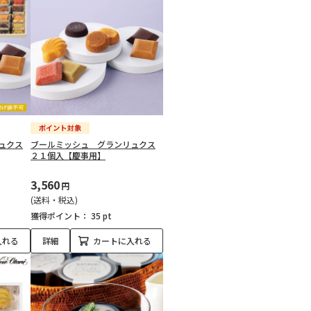
ュクス
ブールミッシュ グランリュクス
２１個入【慶事用】
3,560
円
(送料・税込)
獲得ポイント：
35 pt
入れる
詳細
カートに入れる