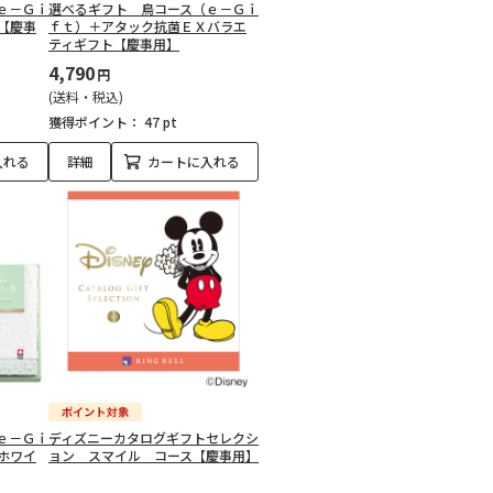
ｅ－Ｇｉ
選べるギフト 鳥コース（ｅ－Ｇｉ
【慶事
ｆｔ）＋アタック抗菌ＥＸバラエ
ティギフト【慶事用】
4,790
円
(送料・税込)
獲得ポイント：
47 pt
入れる
詳細
カートに入れる
ｅ－Ｇｉ
ディズニーカタログギフトセレクシ
ホワイ
ョン スマイル コース【慶事用】