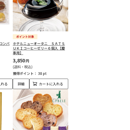
ロンバ
ホテルニューオータニ ＳＡＴＳ
ＵＫＩコーヒーゼリー６個入【慶
事用】
3,850
円
(送料・税込)
獲得ポイント：
38 pt
入れる
詳細
カートに入れる