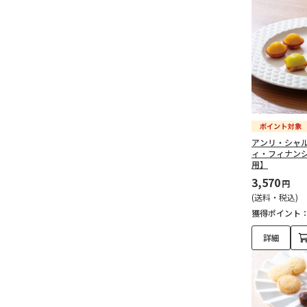
アンリ・シャ
ィ・フィナン
用】
3,570
円
(送料・税込)
獲得ポイント
詳細