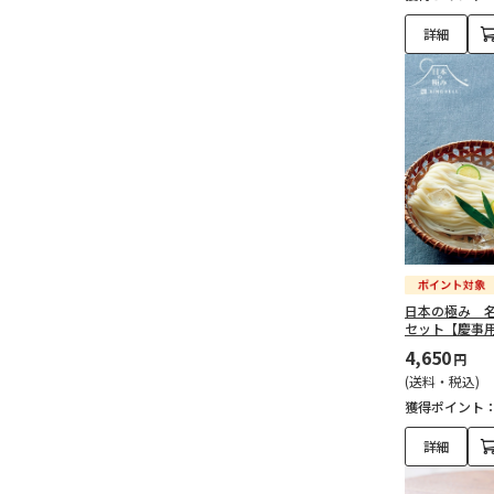
詳細
日本の極み 
セット【慶事
4,650
円
(送料・税込)
獲得ポイント
詳細