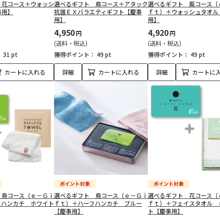
 花コース＋ウォッシ
選べるギフト 鳥コース＋アタック
選べるギフト 風コース（
事用】
抗菌ＥＸバラエティギフト【慶事
ｆｔ）＋ウォッシュタオル
用】
用】
4,950
4,920
円
円
(送料・税込)
(送料・税込)
：
31 pt
獲得ポイント：
49 pt
獲得ポイント：
49 pt
カートに入れる
詳細
カートに入れる
詳細
カートに
 鳥コース（ｅ－Ｇｉ
選べるギフト 鳥コース（ｅ－Ｇｉ
選べるギフト 花コース（
フハンカチ ホワイト
ｆｔ）＋ハーフハンカチ ブルー
ｆｔ）＋フェイスタオル 
【慶事用】
ト【慶事用】