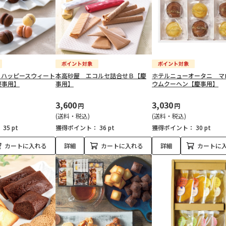
 ハッピースウィート
本高砂屋 エコルセ詰合せＢ【慶
ホテルニューオータニ マ
慶事用】
事用】
ウムクーヘン【慶事用】
3,600
3,030
円
円
(送料・税込)
(送料・税込)
：
35 pt
獲得ポイント：
36 pt
獲得ポイント：
30 pt
カートに入れる
詳細
カートに入れる
詳細
カートに