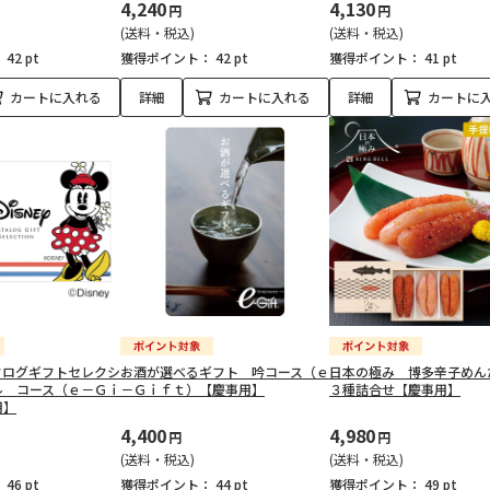
4,240
4,130
円
円
(送料・税込)
(送料・税込)
：
42 pt
獲得ポイント：
42 pt
獲得ポイント：
41 pt
カートに入れる
詳細
カートに入れる
詳細
カートに
タログギフトセレクシ
お酒が選べるギフト 吟コース（ｅ
日本の極み 博多辛子めん
ル コース（ｅ－Ｇｉ
－Ｇｉｆｔ）【慶事用】
３種詰合せ【慶事用】
用】
4,400
4,980
円
円
(送料・税込)
(送料・税込)
：
46 pt
獲得ポイント：
44 pt
獲得ポイント：
49 pt