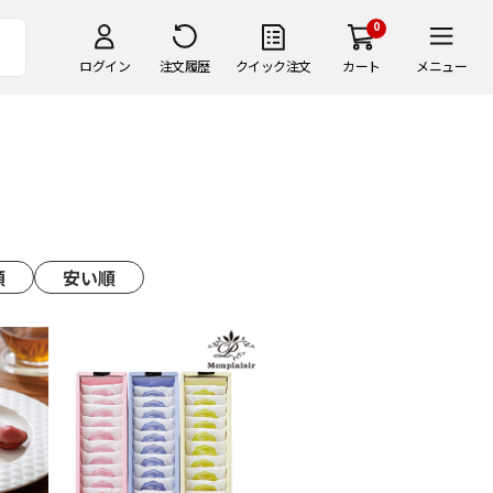
0
ログイン
注文履歴
クイック注文
カート
メニュー
順
安い順