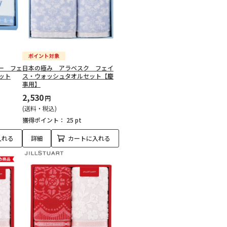
ー フェ
日本の極み アラベスク フェイ
ット
ス・ウォッシュタオルセット【慶
事用】
2,530
円
(送料・税込)
獲得ポイント：
25 pt
入れる
詳細
カートに入れる