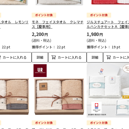
スタオル レモンリ
モネ フェイスタオル クレマチ
ジルスチュアート フェイ
】
ス【慶事用】
ルハンカチセットＡ【慶事
2,200
1,980
円
円
(送料・税込)
(送料・税込)
：
22 pt
獲得ポイント：
22 pt
獲得ポイント：
19 pt
カートに入れる
詳細
カートに入れる
詳細
カートに