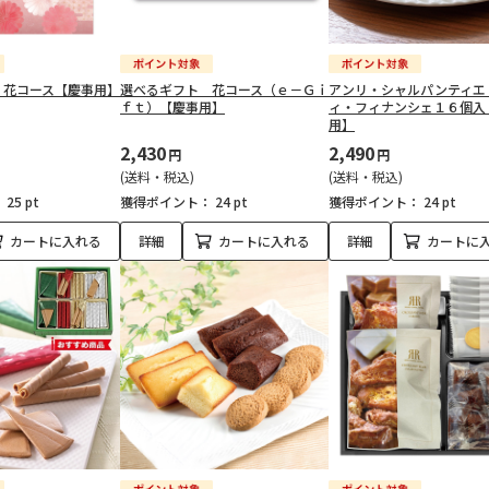
 花コース【慶事用】
選べるギフト 花コース（ｅ－Ｇｉ
アンリ・シャルパンティエ
ｆｔ）【慶事用】
ィ・フィナンシェ１６個入
用】
2,430
2,490
円
円
(送料・税込)
(送料・税込)
：
25 pt
獲得ポイント：
24 pt
獲得ポイント：
24 pt
カートに入れる
詳細
カートに入れる
詳細
カートに