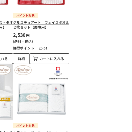
ス・タオ
ジルスチュアート フェイスタオル
用】
２枚セット【慶事用】
2,530
円
(送料・税込)
獲得ポイント：
25 pt
入れる
詳細
カートに入れる