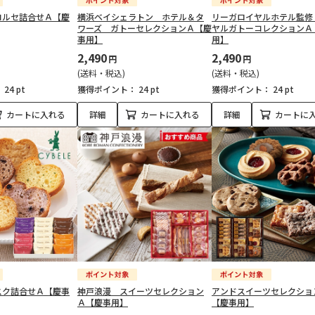
コルセ詰合せＡ【慶
横浜ベイシェラトン ホテル＆タ
リーガロイヤルホテル監修
ワーズ ガトーセレクションＡ【慶
ヤルガトーコレクションＡ
事用】
用】
2,490
2,490
円
円
(送料・税込)
(送料・税込)
：
24 pt
獲得ポイント：
24 pt
獲得ポイント：
24 pt
カートに入れる
詳細
カートに入れる
詳細
カートに
スク詰合せＡ【慶事
神戸浪漫 スイーツセレクション
アンドスイーツセレクショ
Ａ【慶事用】
【慶事用】