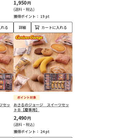
1,950
円
(送料・税込)
獲得ポイント：
19 pt
入れる
詳細
カートに入れる
ツセッ
おさるのジョージ スイーツセッ
トＢ【慶事用】
2,490
円
(送料・税込)
獲得ポイント：
24 pt