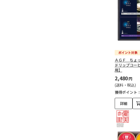
ＡＧＦ ちょ
ドリップコー
用】
2,480
円
(送料・税込)
獲得ポイント
詳細