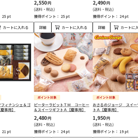
2,550
2,490
円
円
(送料・税込)
(送料・税込)
：
25 pt
獲得ポイント：
25 pt
獲得ポイント：
24 pt
カートに入れる
詳細
カートに入れる
詳細
カートに
ツフィナンシェ＆ゴ
ピーターラビットＴＭ コーヒー
おさるのジョージ スイー
【慶事用】
＆スイーツギフトＡ【慶事用】
トＡ【慶事用】
2,480
1,950
円
円
(送料・税込)
(送料・税込)
：
21 pt
獲得ポイント：
24 pt
獲得ポイント：
19 pt