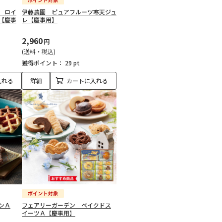
 ロイ
伊藤農園 ピュアフルーツ寒天ジュ
【慶事
レ【慶事用】
2,960
円
(送料・税込)
獲得ポイント：
29 pt
入れる
詳細
カートに入れる
ンＡ
フェアリーガーデン ベイクドス
イーツＡ【慶事用】