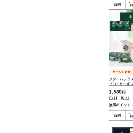
詳細
スターバック
プコーヒーギ
1,580
円
(送料・税込)
獲得ポイント
詳細