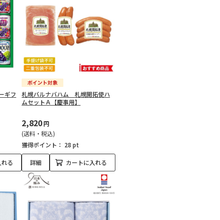
ーギフ
札幌バルナバハム 札幌開拓使ハ
ムセットＡ【慶事用】
2,820
円
(送料・税込)
獲得ポイント：
28 pt
入れる
詳細
カートに入れる