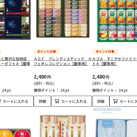
っと贅沢な珈琲店
ＡＧＦ ブレンディスティック カ
カゴメ すこやかファミリ
ヒーギフトＡ【慶事
フェオレコレクション【慶事用】
トＡ【慶事用】
2,480
2,480
円
円
(送料・税込)
(送料・税込)
：
24 pt
獲得ポイント：
24 pt
獲得ポイント：
24 pt
カートに入れる
詳細
カートに入れる
詳細
カートに