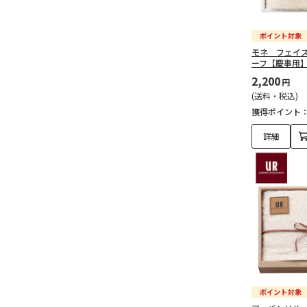
モネ フェイ
ーフ【慶事用
2,200
円
(送料・税込)
獲得ポイント
詳細