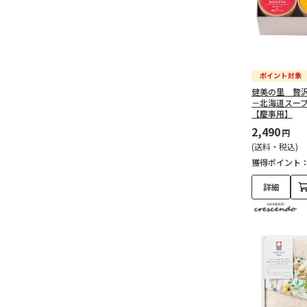
健美の里 贅
－北海道スー
【慶事用】
2,490
円
(送料・税込)
獲得ポイント
詳細