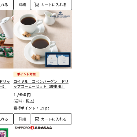
入れる
詳細
カートに入れる
ドリッ
ロイヤル コペンハーゲン ドリ
用】
ップコーヒーセット【慶事用】
1,950
円
(送料・税込)
獲得ポイント：
19 pt
入れる
詳細
カートに入れる