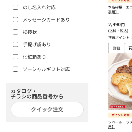
のし名入れ対応
本高砂屋 エ
事用】
メッセージカードあり
2,490
円
(送料・税込)
挨拶状
獲得ポイント
手提げ袋あり
詳細
化粧箱あり
ソーシャルギフト対応
カタログ・
チラシの商品番号から
シベール ラ
用】