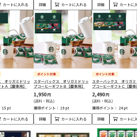
カートに入れる
詳細
カートに入れる
詳細
カートに
ス オリガミドリッ
スターバックス オリガミドリッ
スターバックス オリガミ
フトＡ【慶事用】
プコーヒーギフトＢ【慶事用】
プコーヒーギフトＣ【慶事
1,950
2,490
円
円
(送料・税込)
(送料・税込)
：
15 pt
獲得ポイント：
19 pt
獲得ポイント：
24 pt
カートに入れる
詳細
カートに入れる
詳細
カートに