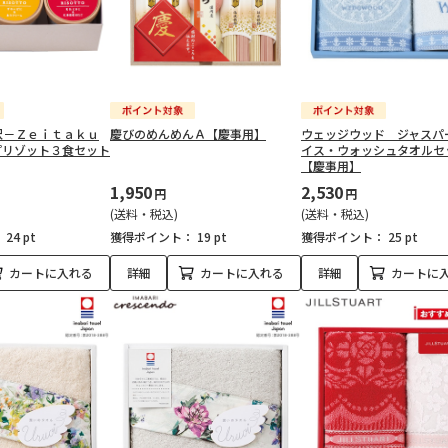
沢－Ｚｅｉｔａｋｕ
慶びのめんめんＡ【慶事用】
ウェッジウッド ジャスパ
プリゾット３食セット
イス・ウォッシュタオルセ
【慶事用】
1,950
2,530
円
円
(送料・税込)
(送料・税込)
：
24 pt
獲得ポイント：
19 pt
獲得ポイント：
25 pt
カートに入れる
詳細
カートに入れる
詳細
カートに