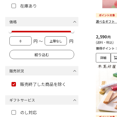
在庫あり
価格
選べるギフト
2,590
円
円 ～
円
(送料・税込)
獲得ポイント
詳細
販売状況
販売終了した商品を除く
ギフトサービス
のし対応