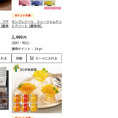
 プテ
モンプレジール ミレージャムサン
【慶事
ドアソート【慶事用】
2,490
円
(送料・税込)
獲得ポイント：
24 pt
入れる
詳細
カートに入れる