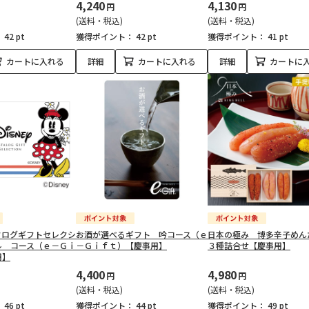
4,240
4,130
円
円
(送料・税込)
(送料・税込)
：
42 pt
獲得ポイント：
42 pt
獲得ポイント：
41 pt
カートに入れる
詳細
カートに入れる
詳細
カートに
タログギフトセレクシ
お酒が選べるギフト 吟コース（ｅ
日本の極み 博多辛子めん
ル コース（ｅ－Ｇｉ
－Ｇｉｆｔ）【慶事用】
３種詰合せ【慶事用】
用】
4,400
4,980
円
円
(送料・税込)
(送料・税込)
：
46 pt
獲得ポイント：
44 pt
獲得ポイント：
49 pt