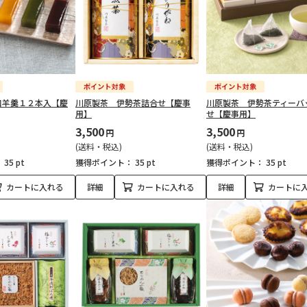
口羊羹１２本入【慶
川原製茶 伊勢茶詰合せ【慶事
川原製茶 伊勢茶ティーバ
用】
せ【慶事用】
3,500
3,500
円
円
(送料・税込)
(送料・税込)
：
35 pt
獲得ポイント：
35 pt
獲得ポイント：
35 pt
カートに入れる
詳細
カートに入れる
詳細
カートに