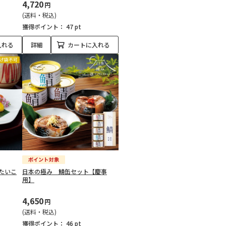
4,720
円
(送料・税込)
獲得ポイント：
47 pt
入れる
詳細
カートに入れる
たいこ
日本の極み 鯖缶セット【慶事
用】
4,650
円
(送料・税込)
獲得ポイント：
46 pt