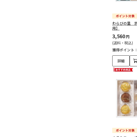
わらびの里 
用】
3,560
円
(送料・税込)
獲得ポイント
詳細