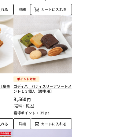
入れる
詳細
カートに入れる
【慶事
ゴディバ パティスリーアソートメ
ント１３個入【慶事用】
3,560
円
(送料・税込)
獲得ポイント：
35 pt
入れる
詳細
カートに入れる