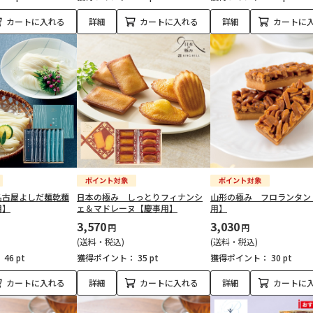
カートに入れる
詳細
カートに入れる
詳細
カートに
名古屋よしだ麺乾麺
日本の極み しっとりフィナンシ
山形の極み フロランタン
用】
ェ＆マドレーヌ【慶事用】
用】
3,570
3,030
円
円
(送料・税込)
(送料・税込)
：
46 pt
獲得ポイント：
35 pt
獲得ポイント：
30 pt
カートに入れる
詳細
カートに入れる
詳細
カートに