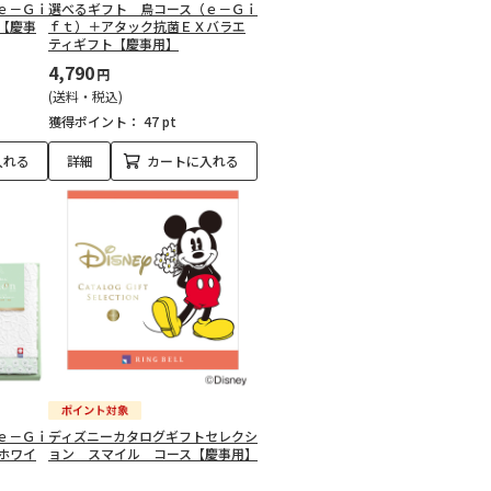
ｅ－Ｇｉ
選べるギフト 鳥コース（ｅ－Ｇｉ
【慶事
ｆｔ）＋アタック抗菌ＥＸバラエ
ティギフト【慶事用】
4,790
円
(送料・税込)
獲得ポイント：
47 pt
入れる
詳細
カートに入れる
ｅ－Ｇｉ
ディズニーカタログギフトセレクシ
ホワイ
ョン スマイル コース【慶事用】