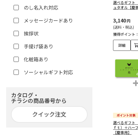
選べるギフト
のし名入れ対応
ュタオル【慶
メッセージカードあり
3,140
円
(送料・税込)
挨拶状
獲得ポイント
手提げ袋あり
詳細
化粧箱あり
ソーシャルギフト対応
カタログ・
チラシの商品番号から
選べるギフト
ｆｔ）＋ハー
【慶事用】