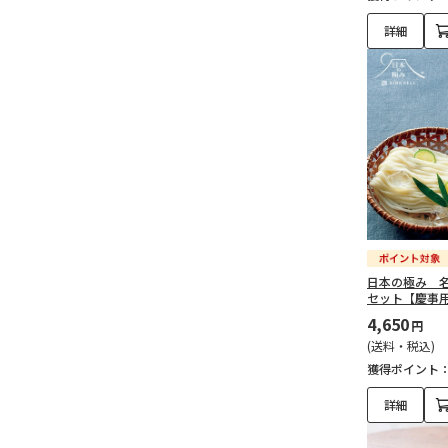
詳細
日本の極み 
セット【慶事
4,650
円
(送料・税込)
獲得ポイント
詳細