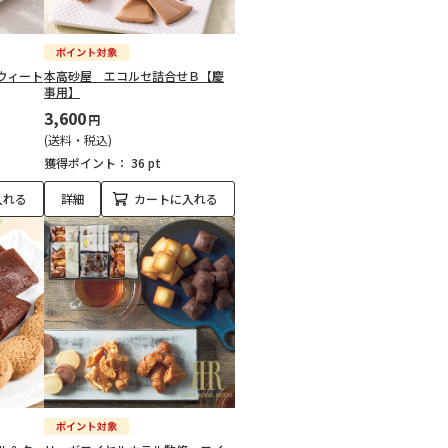
ウィート
本高砂屋 エコルセ詰合せＢ【慶
事用】
3,600
円
(送料・税込)
獲得ポイント：
36 pt
入れる
詳細
カートに入れる