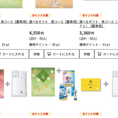
 鳥コース【慶事用】
選べるギフト 風コース【慶事用】
選べるギフト 鳥コース（
ｆｔ）【慶事用】
4,550
3,360
円
円
(送料・税込)
(送料・税込)
：
35 pt
獲得ポイント：
45 pt
獲得ポイント：
33 pt
カートに入れる
詳細
カートに入れる
詳細
カートに