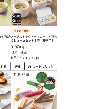
ッグ詰合
スープストックトーキョー ４種の
Ｏｋａｙｕセット８袋【慶事用】
3,870
円
(送料・税込)
獲得ポイント：
38 pt
入れる
詳細
カートに入れる