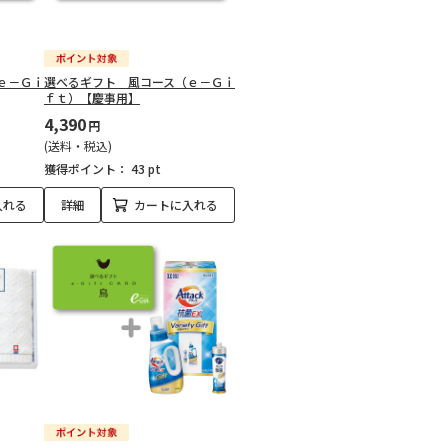
ｅ－Ｇｉ
選べるギフト 風コース（ｅ－Ｇｉ
ｆｔ）【慶事用】
4,390
円
(送料・税込)
獲得ポイント：
43 pt
入れる
詳細
カートに入れる