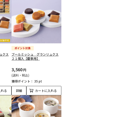
ュクス
ブールミッシュ グランリュクス
２１個入【慶事用】
3,560
円
(送料・税込)
獲得ポイント：
35 pt
入れる
詳細
カートに入れる