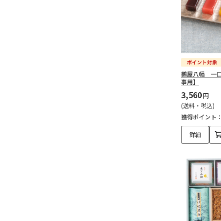
鶴屋八幡 一
事用】
3,560
円
(送料・税込)
獲得ポイント
詳細