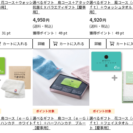
 花コース＋ウォッシ
選べるギフト 鳥コース＋アタック
選べるギフト 風コース（
事用】
抗菌ＥＸバラエティギフト【慶事
ｆｔ）＋ウォッシュタオル
用】
用】
4,950
4,920
円
円
(送料・税込)
(送料・税込)
：
31 pt
獲得ポイント：
49 pt
獲得ポイント：
49 pt
カートに入れる
詳細
カートに入れる
詳細
カートに
 鳥コース（ｅ－Ｇｉ
選べるギフト 鳥コース（ｅ－Ｇｉ
選べるギフト 花コース（
フハンカチ ホワイト
ｆｔ）＋ハーフハンカチ ブルー
ｆｔ）＋フェイスタオル 
【慶事用】
ト【慶事用】