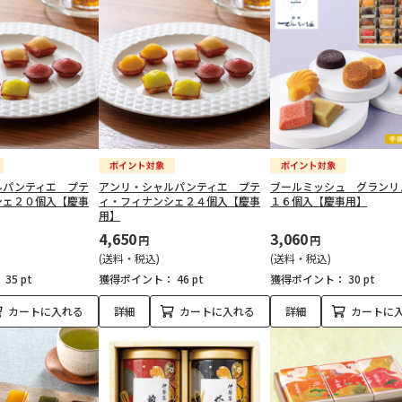
ルパンティエ プテ
アンリ・シャルパンティエ プテ
ブールミッシュ グランリ
シェ２０個入【慶事
ィ・フィナンシェ２４個入【慶事
１６個入【慶事用】
用】
4,650
3,060
円
円
(送料・税込)
(送料・税込)
：
35 pt
獲得ポイント：
46 pt
獲得ポイント：
30 pt
カートに入れる
詳細
カートに入れる
詳細
カートに