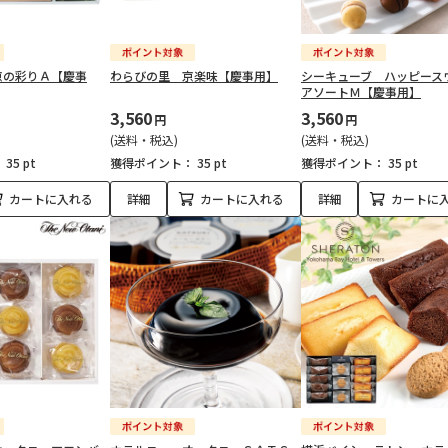
京の彩りＡ【慶事
わらびの里 京楽味【慶事用】
シーキューブ ハッピース
アソートＭ【慶事用】
3,560
3,560
円
円
(送料・税込)
(送料・税込)
：
35 pt
獲得ポイント：
35 pt
獲得ポイント：
35 pt
カートに入れる
詳細
カートに入れる
詳細
カートに