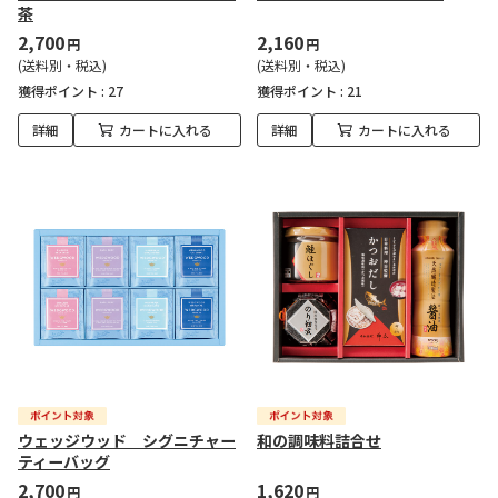
茶
2,700
2,160
円
円
(送料別・税込)
(送料別・税込)
獲得ポイント :
27
獲得ポイント :
21
詳細
カートに入れる
詳細
カートに入れる
ウェッジウッド シグニチャー
和の調味料詰合せ
ティーバッグ
2,700
1,620
円
円