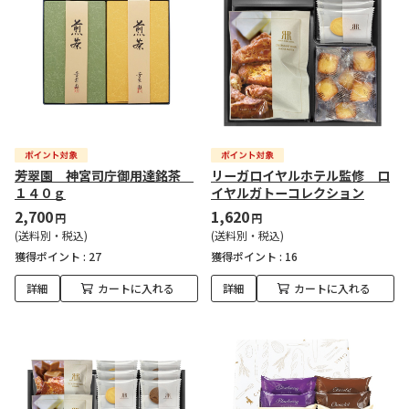
芳翠園 神宮司庁御用達銘茶
リーガロイヤルホテル監修 ロ
１４０ｇ
イヤルガトーコレクション
2,700
1,620
円
円
(送料別・税込)
(送料別・税込)
獲得ポイント :
27
獲得ポイント :
16
詳細
カートに入れる
詳細
カートに入れる