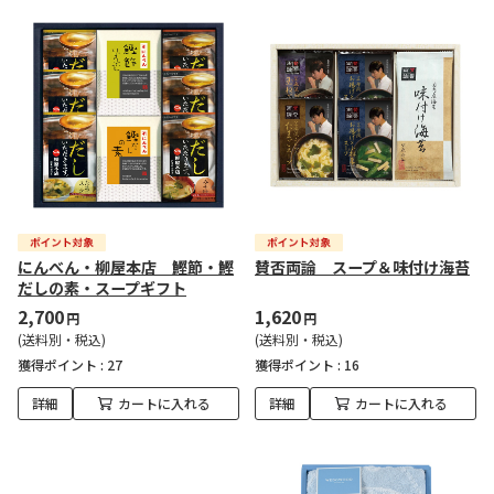
にんべん・柳屋本店 鰹節・鰹
賛否両論 スープ＆味付け海苔
だしの素・スープギフト
2,700
1,620
円
円
(送料別・税込)
(送料別・税込)
獲得ポイント :
27
獲得ポイント :
16
詳細
カートに入れる
詳細
カートに入れる