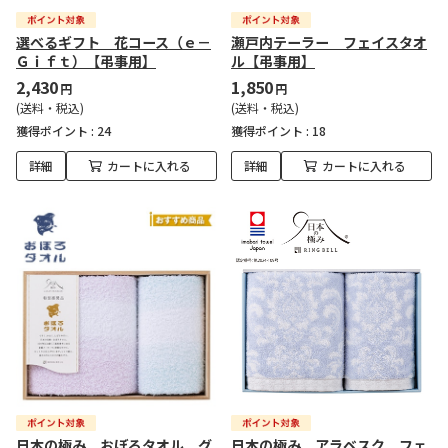
選べるギフト 花コース（ｅ－
瀬戸内テーラー フェイスタオ
Ｇｉｆｔ）【弔事用】
ル【弔事用】
2,430
1,850
円
円
(送料・税込)
(送料・税込)
獲得ポイント :
24
獲得ポイント :
18
詳細
カートに入れる
詳細
カートに入れる
日本の極み おぼろタオル グ
日本の極み アラベスク フェ