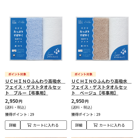
ＵＣＨＩＮＯふんわり高吸水
ＵＣＨＩＮＯふんわり高吸水
フェイス・ゲストタオルセッ
フェイス・ゲストタオルセッ
ト ブルー【弔事用】
ト ベージュ【弔事用】
2,950
2,950
円
円
(送料・税込)
(送料・税込)
獲得ポイント :
29
獲得ポイント :
29
詳細
カートに入れる
詳細
カートに入れる