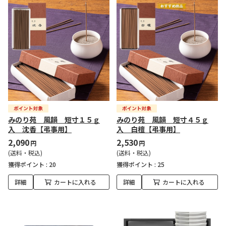
みのり苑 風韻 短寸１５ｇ
みのり苑 風韻 短寸４５ｇ
入 沈香【弔事用】
入 白檀【弔事用】
2,090
2,530
円
円
(送料・税込)
(送料・税込)
獲得ポイント :
20
獲得ポイント :
25
詳細
カートに入れる
詳細
カートに入れる