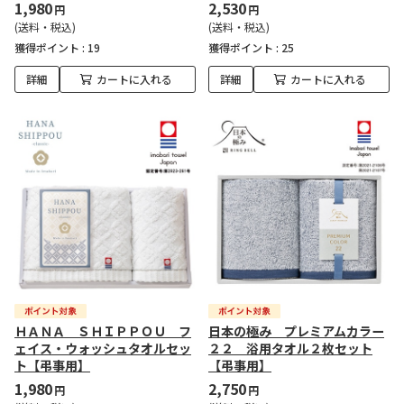
1,980
2,530
円
円
(送料・税込)
(送料・税込)
獲得ポイント :
19
獲得ポイント :
25
詳細
カートに入れる
詳細
カートに入れる
ＨＡＮＡ ＳＨＩＰＰＯＵ フ
日本の極み プレミアムカラー
ェイス・ウォッシュタオルセッ
２２ 浴用タオル２枚セット
ト【弔事用】
【弔事用】
1,980
2,750
円
円