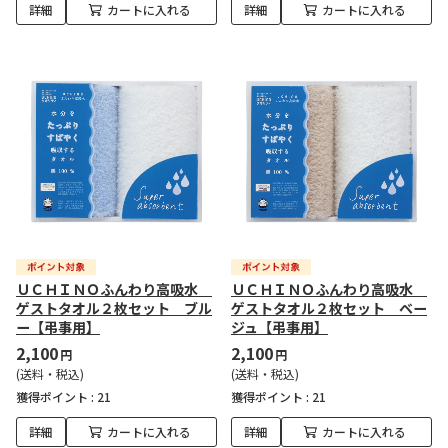
詳細
カートに入れる
詳細
カートに入れる
ＵＣＨＩＮＯふんわり高吸水
ＵＣＨＩＮＯふんわり高吸水
ゲストタオル２枚セット ブル
ゲストタオル２枚セット ベー
ー【弔事用】
ジュ【弔事用】
2,100
2,100
円
円
(送料・税込)
(送料・税込)
獲得ポイント :
21
獲得ポイント :
21
詳細
カートに入れる
詳細
カートに入れる