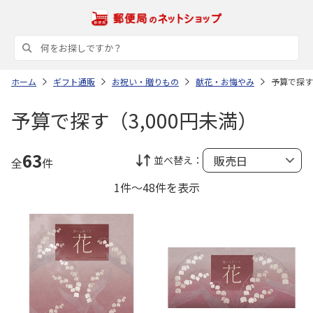
ホーム
ギフト通販
お祝い・贈りもの
献花・お悔やみ
予算で探す
予算で探す（3,000円未満）
63
並べ替え：
全
件
1件～48件を表示