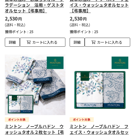
ラデーション 浴用・ゲストタ
イス・ウォッシュタオルセット
オルセット【弔事用】
【弔事用】
2,530
2,530
円
円
(送料・税込)
(送料・税込)
獲得ポイント :
25
獲得ポイント :
25
詳細
カートに入れる
詳細
カートに入れる
ミントン ノーブルハドン ウ
ミントン ノーブルハドン フ
ォッシュタオル２枚セット【弔
ェイス・ウォッシュタオルセッ