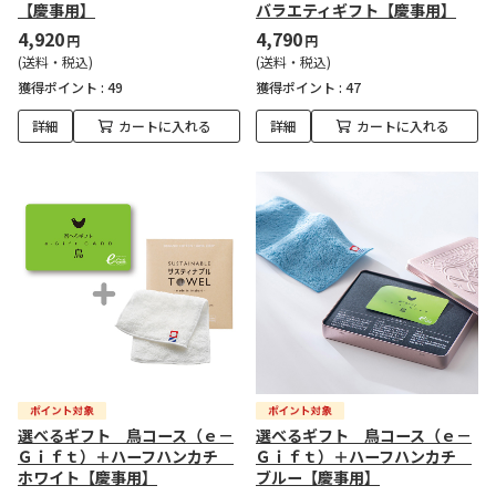
【慶事用】
バラエティギフト【慶事用】
4,920
4,790
円
円
(送料・税込)
(送料・税込)
獲得ポイント :
49
獲得ポイント :
47
詳細
カートに入れる
詳細
カートに入れる
選べるギフト 鳥コース（ｅ－
選べるギフト 鳥コース（ｅ－
Ｇｉｆｔ）＋ハーフハンカチ
Ｇｉｆｔ）＋ハーフハンカチ
ホワイト【慶事用】
ブルー【慶事用】