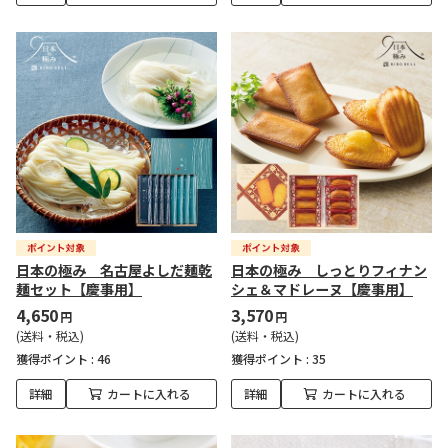
日本の極み 名古屋よしだ麺乾
日本の極み しっとりフィナン
麺セット【慶事用】
シェ＆マドレーヌ【慶事用】
4,650
3,570
円
円
(送料・税込)
(送料・税込)
獲得ポイント :
46
獲得ポイント :
35
詳細
カートに入れる
詳細
カートに入れる