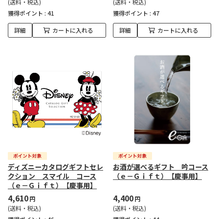
(送料・税込)
(送料・税込)
獲得ポイント :
41
獲得ポイント :
47
詳細
カートに入れる
詳細
カートに入れる
ディズニーカタログギフトセレ
お酒が選べるギフト 吟コース
クション スマイル コース
（ｅ－Ｇｉｆｔ）【慶事用】
（ｅ－Ｇｉｆｔ）【慶事用】
4,610
4,400
円
円
(送料・税込)
(送料・税込)