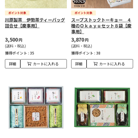
川原製茶 伊勢茶ティーバッグ
スープストックトーキョー ４
詰合せ【慶事用】
種のＯｋａｙｕセット８袋【慶
事用】
3,500
3,870
円
円
(送料・税込)
(送料・税込)
獲得ポイント :
35
獲得ポイント :
38
詳細
カートに入れる
詳細
カートに入れる