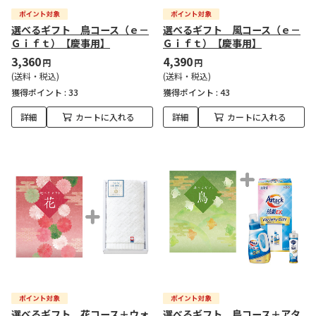
選べるギフト 鳥コース（ｅ－
選べるギフト 風コース（ｅ－
Ｇｉｆｔ）【慶事用】
Ｇｉｆｔ）【慶事用】
3,360
4,390
円
円
(送料・税込)
(送料・税込)
獲得ポイント :
33
獲得ポイント :
43
詳細
カートに入れる
詳細
カートに入れる
選べるギフト 花コース＋ウォ
選べるギフト 鳥コース＋アタ