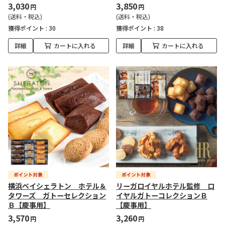
3,030
3,850
円
円
(送料・税込)
(送料・税込)
獲得ポイント :
30
獲得ポイント :
38
詳細
カートに入れる
詳細
カートに入れる
横浜ベイシェラトン ホテル＆
リーガロイヤルホテル監修 ロ
タワーズ ガトーセレクション
イヤルガトーコレクションＢ
Ｂ【慶事用】
【慶事用】
3,570
3,260
円
円