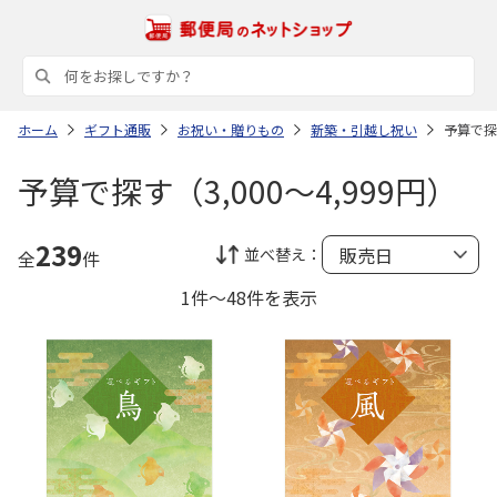
ホーム
ギフト通販
お祝い・贈りもの
新築・引越し祝い
予算で探す
予算で探す（3,000～4,999円）
239
並べ替え：
全
件
1件～48件を表示