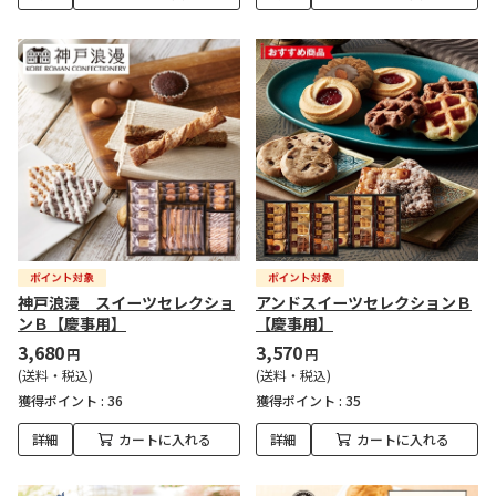
神戸浪漫 スイーツセレクショ
アンドスイーツセレクションＢ
ンＢ【慶事用】
【慶事用】
3,680
3,570
円
円
(送料・税込)
(送料・税込)
獲得ポイント :
36
獲得ポイント :
35
詳細
カートに入れる
詳細
カートに入れる