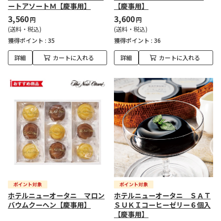
ートアソートＭ【慶事用】
【慶事用】
3,560
3,600
円
円
(送料・税込)
(送料・税込)
獲得ポイント :
35
獲得ポイント :
36
詳細
カートに入れる
詳細
カートに入れる
ホテルニューオータニ マロン
ホテルニューオータニ ＳＡＴ
バウムクーヘン【慶事用】
ＳＵＫＩコーヒーゼリー６個入
【慶事用】