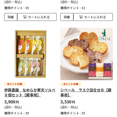
(送料・税込)
(送料・税込)
獲得ポイント :
35
獲得ポイント :
32
詳細
カートに入れる
詳細
カートに入れる
伊藤農園 なめらか寒天ソルベ
シベール ラスク詰合せＢ【慶
８個セット【慶事用】
事用】
3,900
3,530
円
円
(送料・税込)
(送料・税込)
獲得ポイント :
39
獲得ポイント :
35