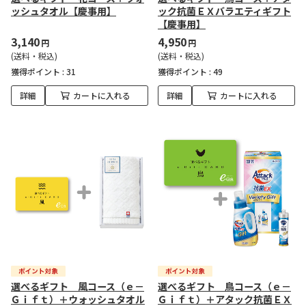
ッシュタオル【慶事用】
ック抗菌ＥＸバラエティギフト
【慶事用】
3,140
4,950
円
円
(送料・税込)
(送料・税込)
獲得ポイント :
31
獲得ポイント :
49
詳細
カートに入れる
詳細
カートに入れる
選べるギフト 風コース（ｅ－
選べるギフト 鳥コース（ｅ－
Ｇｉｆｔ）＋ウォッシュタオル
Ｇｉｆｔ）＋アタック抗菌ＥＸ