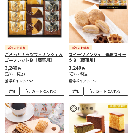
ごろっとナッツフィナンシェ＆
スイーツアンジュ 美食スイー
ゴーフレットＢ【慶事用】
ツＢ【慶事用】
3,240
3,240
円
円
(送料・税込)
(送料・税込)
獲得ポイント :
32
獲得ポイント :
32
詳細
カートに入れる
詳細
カートに入れる