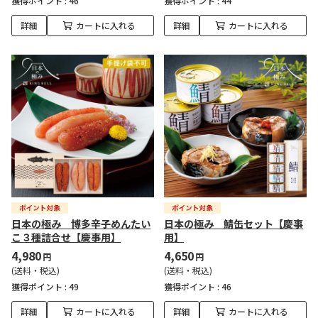
獲得ポイント :
46
獲得ポイント :
44
詳細
カートに入れる
詳細
カートに入れる
日本の極み 博多辛子めんたい
日本の極み 鯖缶セット【慶事
こ３種詰合せ【慶事用】
用】
4,980
4,650
円
円
(送料・税込)
(送料・税込)
獲得ポイント :
49
獲得ポイント :
46
詳細
カートに入れる
詳細
カートに入れる