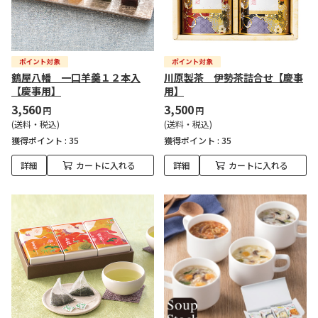
鶴屋八幡 一口羊羹１２本入
川原製茶 伊勢茶詰合せ【慶事
【慶事用】
用】
3,560
3,500
円
円
(送料・税込)
(送料・税込)
獲得ポイント :
35
獲得ポイント :
35
詳細
カートに入れる
詳細
カートに入れる