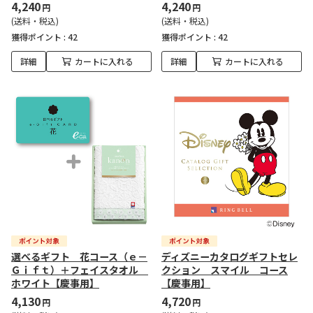
4,240
4,240
円
円
(送料・税込)
(送料・税込)
獲得ポイント :
42
獲得ポイント :
42
詳細
カートに入れる
詳細
カートに入れる
選べるギフト 花コース（ｅ－
ディズニーカタログギフトセレ
Ｇｉｆｔ）＋フェイスタオル
クション スマイル コース
ホワイト【慶事用】
【慶事用】
4,130
4,720
円
円