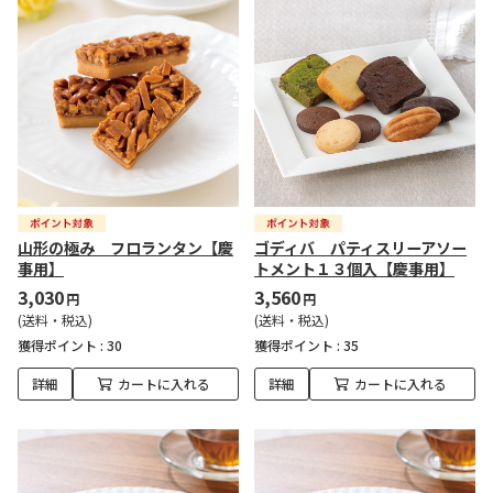
山形の極み フロランタン【慶
ゴディバ パティスリーアソー
事用】
トメント１３個入【慶事用】
3,030
3,560
円
円
(送料・税込)
(送料・税込)
獲得ポイント :
30
獲得ポイント :
35
詳細
カートに入れる
詳細
カートに入れる