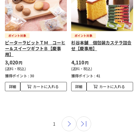
ピーターラビットＴＭ コーヒ
杉谷本舗 個包装カステラ詰合
ー＆スイーツギフトＢ【慶事
せ【慶事用】
用】
3,020
4,110
円
円
(送料・税込)
(送料・税込)
獲得ポイント :
30
獲得ポイント :
41
詳細
カートに入れる
詳細
カートに入れる
1