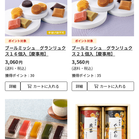
ブールミッシュ グランリュク
ブールミッシュ グランリュク
ス１６個入【慶事用】
ス２１個入【慶事用】
3,060
3,560
円
円
(送料・税込)
(送料・税込)
獲得ポイント :
30
獲得ポイント :
35
詳細
カートに入れる
詳細
カートに入れる