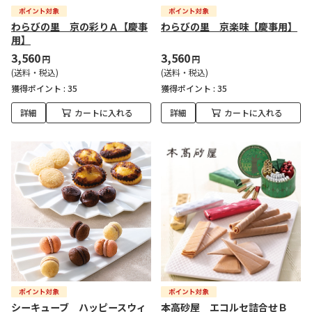
わらびの里 京の彩りＡ【慶事
わらびの里 京楽味【慶事用】
用】
3,560
3,560
円
円
(送料・税込)
(送料・税込)
獲得ポイント :
35
獲得ポイント :
35
詳細
カートに入れる
詳細
カートに入れる
シーキューブ ハッピースウィ
本高砂屋 エコルセ詰合せＢ