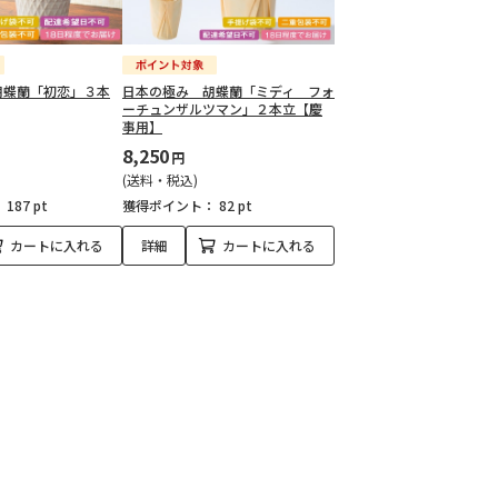
胡蝶蘭「初恋」３本
日本の極み 胡蝶蘭「ミディ フォ
ーチュンザルツマン」２本立【慶
事用】
8,250
円
(送料・税込)
：
187 pt
獲得ポイント：
82 pt
カートに入れる
詳細
カートに入れる