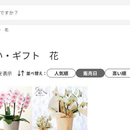
ト 花
い・ギフト 花
を表示
人気順
販売日
高い順
並べ替え：