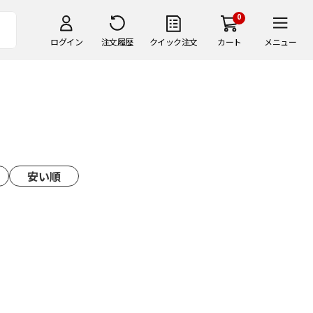
0
ログイン
注文履歴
クイック注文
カート
メニュー
安い順