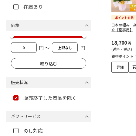
在庫あり
価格
日本の極み 
立【慶事用】
18,700
円
円 ～
円
(送料・税込)
獲得ポイント
詳細
販売状況
販売終了した商品を除く
ギフトサービス
のし対応