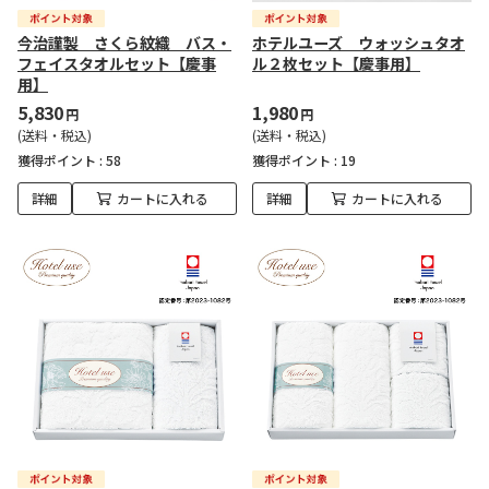
今治謹製 さくら紋織 バス・
ホテルユーズ ウォッシュタオ
フェイスタオルセット【慶事
ル２枚セット【慶事用】
用】
5,830
1,980
円
円
(送料・税込)
(送料・税込)
獲得ポイント :
58
獲得ポイント :
19
詳細
カートに入れる
詳細
カートに入れる