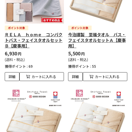
ＲＥＬＡ ｈｏｍｅ コンパク
今治謹製 至福タオル バス・
トバス・フェイスタオルセット
フェイスタオルセットＡ【慶事
Ｂ【慶事用】
用】
6,930
5,500
円
円
(送料・税込)
(送料・税込)
獲得ポイント :
69
獲得ポイント :
55
詳細
カートに入れる
詳細
カートに入れる