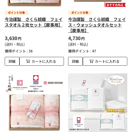
今治謹製 さくら紋織 フェイ
今治謹製 さくら紋織 フェイ
スタオル２枚セット【慶事用】
ス・ウォッシュタオルセット
【慶事用】
3,630
4,730
円
円
(送料・税込)
(送料・税込)
獲得ポイント :
36
獲得ポイント :
47
詳細
カートに入れる
詳細
カートに入れる