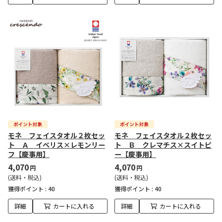
モネ フェイスタオル２枚セッ
モネ フェイスタオル２枚セッ
ト Ａ イベリス×レモンリー
ト Ｂ クレマチス×スイトピ
フ【慶事用】
ー【慶事用】
4,070
4,070
円
円
(送料・税込)
(送料・税込)
獲得ポイント :
40
獲得ポイント :
40
詳細
カートに入れる
詳細
カートに入れる