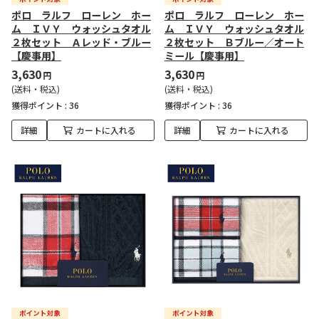
ポロ ラルフ ローレン ホー
ポロ ラルフ ローレン ホー
ム ＩＶＹ ウォッシュタオル
ム ＩＶＹ ウォッシュタオル
２枚セット Ａレッド・ブルー
２枚セット Ｂブルー／オート
【慶事用】
ミール【慶事用】
3,630
3,630
円
円
(送料・税込)
(送料・税込)
獲得ポイント :
36
獲得ポイント :
36
詳細
カートに入れる
詳細
カートに入れる