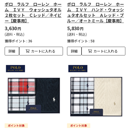
ポロ ラルフ ローレン ホー
ポロ ラルフ ローレン ホー
ム ＩＶＹ ウォッシュタオル
ム ＩＶＹ ハンド・ウォッシ
２枚セット Ｃレッド／ネイビ
ュタオルセット Ａレッド・ブ
ー【慶事用】
ルー／オートミール【慶事用】
3,630
5,830
円
円
(送料・税込)
(送料・税込)
獲得ポイント :
36
獲得ポイント :
58
詳細
カートに入れる
詳細
カートに入れる