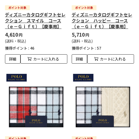
ディズニーカタログギフトセレ
ディズニーカタログギフトセレ
クション スマイル コース
クション ハッピー コース
（ｅ－Ｇｉｆｔ）【慶事用】
（ｅ－Ｇｉｆｔ）【慶事用】
4,610
5,710
円
円
(送料・税込)
(送料・税込)
獲得ポイント :
46
獲得ポイント :
57
詳細
カートに入れる
詳細
カートに入れる