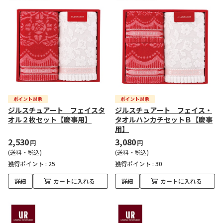
ジルスチュアート フェイスタ
ジルスチュアート フェイス・
オル２枚セット【慶事用】
タオルハンカチセットＢ【慶事
用】
2,530
3,080
円
円
(送料・税込)
(送料・税込)
獲得ポイント :
25
獲得ポイント :
30
詳細
カートに入れる
詳細
カートに入れる