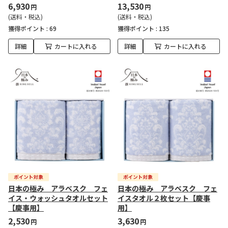
6,930
13,530
円
円
(送料・税込)
(送料・税込)
獲得ポイント :
69
獲得ポイント :
135
詳細
カートに入れる
詳細
カートに入れる
日本の極み アラベスク フェ
日本の極み アラベスク フェ
イス・ウォッシュタオルセット
イスタオル２枚セット【慶事
【慶事用】
用】
2,530
3,630
円
円