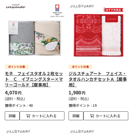
モネ フェイスタオル２枚セッ
ジルスチュアート フェイス・
ト Ｃ イブニングスター×マ
タオルハンカチセットＡ【慶事
リーゴールド【慶事用】
用】
4,070
1,980
円
円
(送料・税込)
(送料・税込)
獲得ポイント :
40
獲得ポイント :
19
詳細
カートに入れる
詳細
カートに入れる