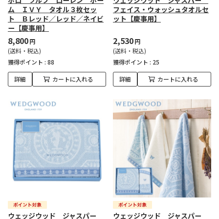
ポロ ラルフ ローレン ホー
ウェッジウッド ジャスパー
ム ＩＶＹ タオル３枚セッ
フェイス・ウォッシュタオルセ
ト Ｂレッド／レッド／ネイビ
ット【慶事用】
ー【慶事用】
8,800
2,530
円
円
(送料・税込)
(送料・税込)
獲得ポイント :
88
獲得ポイント :
25
詳細
カートに入れる
詳細
カートに入れる
ウェッジウッド ジャスパー
ウェッジウッド ジャスパー