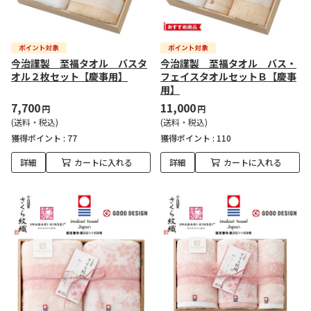
今治謹製 至福タオル バスタ
今治謹製 至福タオル バス・
オル２枚セット【慶事用】
フェイスタオルセットＢ【慶事
用】
7,700
11,000
円
円
(送料・税込)
(送料・税込)
獲得ポイント :
77
獲得ポイント :
110
詳細
カートに入れる
詳細
カートに入れる