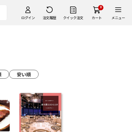
0
ログイン
注文履歴
クイック注文
カート
メニュー
順
安い順