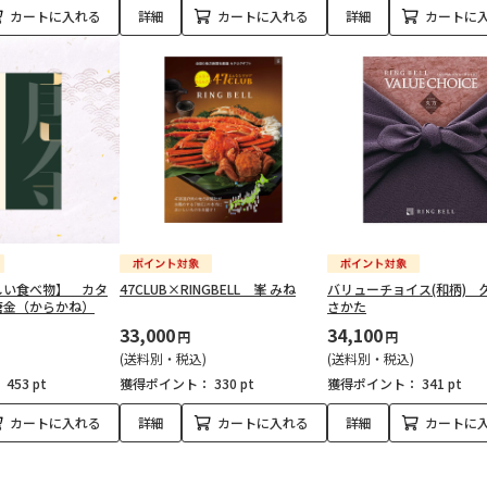
カートに入れる
詳細
カートに入れる
詳細
カートに
しい食べ物】 カタ
47CLUB×RINGBELL 峯 みね
バリューチョイス(和柄) 
唐金（からかね）
さかた
33,000
34,100
円
円
(送料別・税込)
(送料別・税込)
：
453 pt
獲得ポイント：
330 pt
獲得ポイント：
341 pt
カートに入れる
詳細
カートに入れる
詳細
カートに