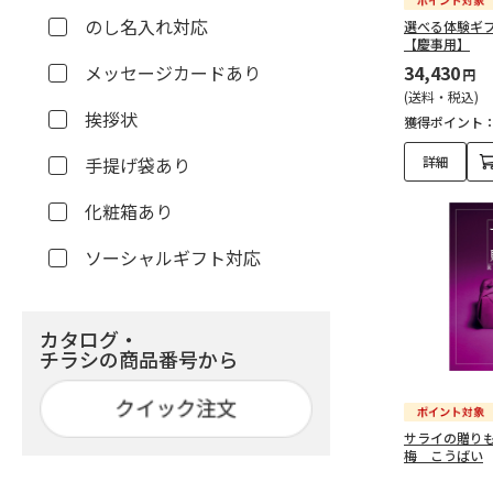
のし名入れ対応
選べる体験ギ
【慶事用】
メッセージカードあり
34,430
円
(送料・税込)
挨拶状
獲得ポイント
手提げ袋あり
詳細
化粧箱あり
ソーシャルギフト対応
カタログ・
チラシの商品番号から
サライの贈りもの
梅 こうばい