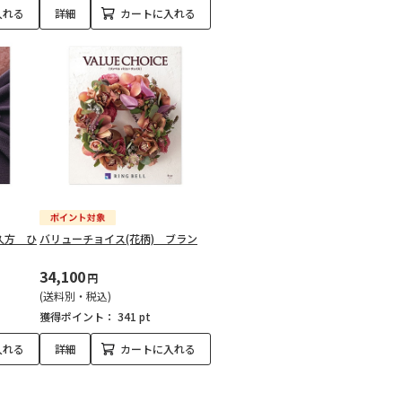
入れる
詳細
カートに入れる
久方 ひ
バリューチョイス(花柄) ブラン
34,100
円
(送料別・税込)
獲得ポイント：
341 pt
入れる
詳細
カートに入れる