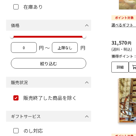
在庫あり
価格
選べるギフト
31,570
円
円 ～
円
(送料・税込)
獲得ポイント
詳細
販売状況
販売終了した商品を除く
ギフトサービス
のし対応