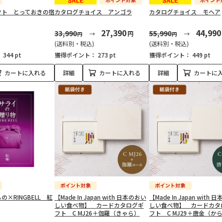
フト とっておきの宿
カタログチョイス アンゴラ
カタログチョイス モヘア
27,390
44,990
33,990
55,990
円
円
円
(送料別・税込)
(送料別・税込)
：
344 pt
獲得ポイント：
273 pt
獲得ポイント：
449 pt
カートに入れる
詳細
カートに入れる
詳細
カートに
×RINGBELL 紅
【Made In Japan with 日本のおい
【Made In Japan with
しい食べ物】 カードカタログギ
しい食べ物】 カードカタ
フト C MJ26＋伽羅（きゃら）
フト C MJ29＋唐金（か