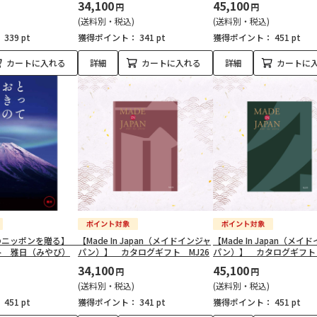
34,100
45,100
円
円
(送料別・税込)
(送料別・税込)
：
339 pt
獲得ポイント：
341 pt
獲得ポイント：
451 pt
カートに入れる
詳細
カートに入れる
詳細
カートに
のニッポンを贈る】
【Made In Japan（メイドインジャ
【Made In Japan（メイ
ト 雅日（みやび）
パン）】 カタログギフト MJ26
パン）】 カタログギフト 
34,100
45,100
円
円
(送料別・税込)
(送料別・税込)
：
451 pt
獲得ポイント：
341 pt
獲得ポイント：
451 pt