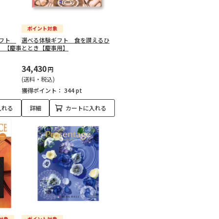
ギフト
選べる体験ギフト 食を讃えるひ
）【慶事
ととき【慶事用】
34,430
円
(送料・税込)
獲得ポイント：
344 pt
入れる
詳細
カートに入れる