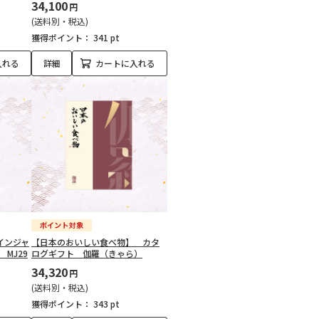
34,100
円
(送料別・税込)
獲得ポイント：
341 pt
入れる
詳細
カートに入れる
ドインジャ
【日本のおいしい食べ物】 カタ
MJ29
ログギフト 伽羅（きゃら）
34,320
円
(送料別・税込)
獲得ポイント：
343 pt