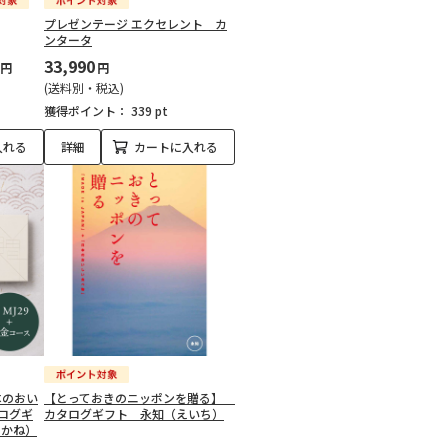
プレゼンテージ エクセレント カ
ンタータ
33,990
円
円
(送料別・税込)
獲得ポイント：
339 pt
入れる
詳細
カートに入れる
 日本のおい
【とっておきのニッポンを贈る】
ログギ
カタログギフト 永知（えいち）
らかね）