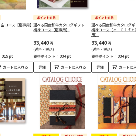
 空コース【慶事用】
選べる国産和牛カタログギフト
選べる国産和牛カタログ
福禄コース【慶事用】
福禄コース（ｅ－Ｇｉｆｔ
用】
33,440
33,440
円
円
(送料・税込)
(送料・税込)
：
315 pt
獲得ポイント：
334 pt
獲得ポイント：
334 pt
カートに入れる
詳細
カートに入れる
詳細
カートに