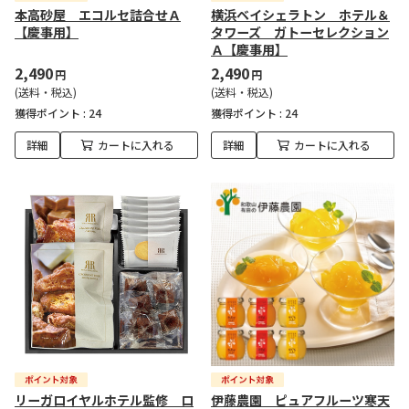
本高砂屋 エコルセ詰合せＡ
横浜ベイシェラトン ホテル＆
【慶事用】
タワーズ ガトーセレクション
Ａ【慶事用】
2,490
2,490
円
円
(送料・税込)
(送料・税込)
獲得ポイント :
24
獲得ポイント :
24
詳細
カートに入れる
詳細
カートに入れる
リーガロイヤルホテル監修 ロ
伊藤農園 ピュアフルーツ寒天