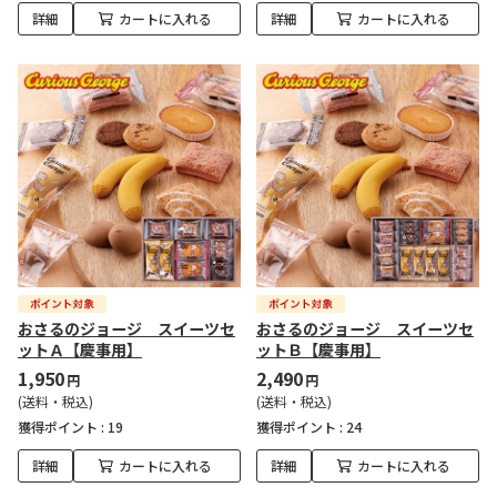
詳細
カートに入れる
詳細
カートに入れる
おさるのジョージ スイーツセ
おさるのジョージ スイーツセ
ットＡ【慶事用】
ットＢ【慶事用】
1,950
2,490
円
円
(送料・税込)
(送料・税込)
獲得ポイント :
19
獲得ポイント :
24
詳細
カートに入れる
詳細
カートに入れる