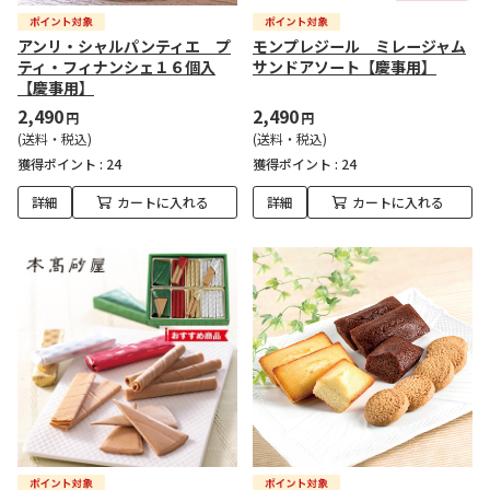
アンリ・シャルパンティエ プ
モンプレジール ミレージャム
ティ・フィナンシェ１６個入
サンドアソート【慶事用】
【慶事用】
2,490
2,490
円
円
(送料・税込)
(送料・税込)
獲得ポイント :
24
獲得ポイント :
24
詳細
カートに入れる
詳細
カートに入れる