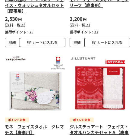
イス・ウォッシュタオルセット
リーフ【慶事用】
【慶事用】
2,530
2,200
円
円
(送料・税込)
(送料・税込)
獲得ポイント :
25
獲得ポイント :
22
詳細
カートに入れる
詳細
カートに入れる
モネ フェイスタオル クレマ
ジルスチュアート フェイス・
チス【慶事用】
タオルハンカチセットＡ【慶事