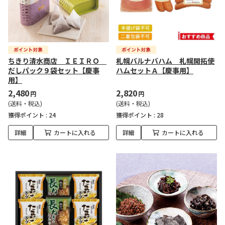
ちきり清水商店 ＩＥＩＲＯ
札幌バルナバハム 札幌開拓使
だしパック９袋セット【慶事
ハムセットＡ【慶事用】
用】
2,480
2,820
円
円
(送料・税込)
(送料・税込)
獲得ポイント :
24
獲得ポイント :
28
詳細
カートに入れる
詳細
カートに入れる