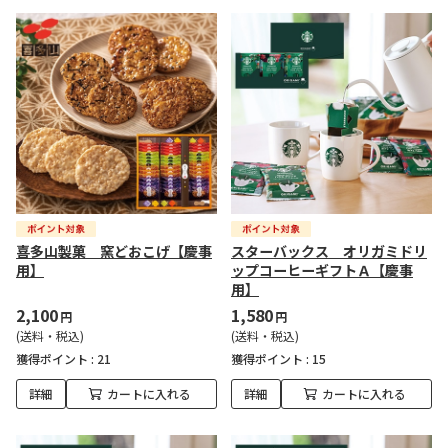
喜多山製菓 窯どおこげ【慶事
スターバックス オリガミドリ
用】
ップコーヒーギフトＡ【慶事
用】
2,100
1,580
円
円
(送料・税込)
(送料・税込)
獲得ポイント :
21
獲得ポイント :
15
詳細
カートに入れる
詳細
カートに入れる