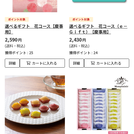
選べるギフト 花コース【慶事
選べるギフト 花コース（ｅ－
用】
Ｇｉｆｔ）【慶事用】
2,590
2,430
円
円
(送料・税込)
(送料・税込)
獲得ポイント :
25
獲得ポイント :
24
詳細
カートに入れる
詳細
カートに入れる