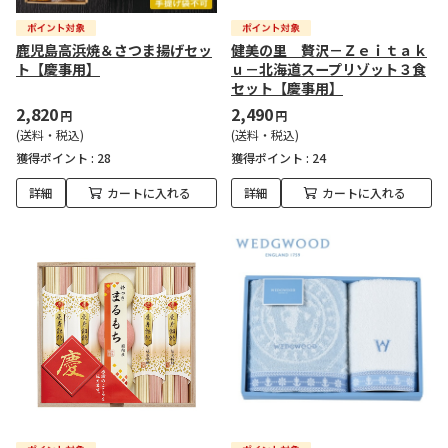
鹿児島高浜焼＆さつま揚げセッ
健美の里 贅沢－Ｚｅｉｔａｋ
ト【慶事用】
ｕ－北海道スープリゾット３食
セット【慶事用】
2,820
2,490
円
円
(送料・税込)
(送料・税込)
獲得ポイント :
28
獲得ポイント :
24
詳細
カートに入れる
詳細
カートに入れる