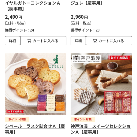
イヤルガトーコレクションＡ
ジュレ【慶事用】
【慶事用】
2,490
2,960
円
円
(送料・税込)
(送料・税込)
獲得ポイント :
24
獲得ポイント :
29
詳細
カートに入れる
詳細
カートに入れる
シベール ラスク詰合せＡ【慶
神戸浪漫 スイーツセレクショ
事用】
ンＡ【慶事用】