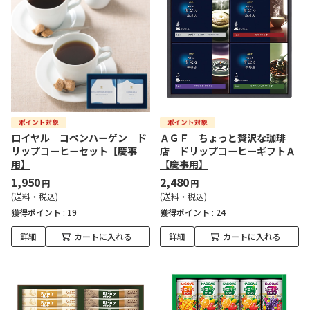
ロイヤル コペンハーゲン ド
ＡＧＦ ちょっと贅沢な珈琲
リップコーヒーセット【慶事
店 ドリップコーヒーギフトＡ
用】
【慶事用】
1,950
2,480
円
円
(送料・税込)
(送料・税込)
獲得ポイント :
19
獲得ポイント :
24
詳細
カートに入れる
詳細
カートに入れる