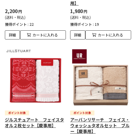
用】
2,200
1,980
円
円
(送料・税込)
(送料・税込)
獲得ポイント :
22
獲得ポイント :
19
詳細
カートに入れる
詳細
カートに入れる
ジルスチュアート フェイスタ
アーバンリサーチ フェイス・
オル２枚セット【慶事用】
ウォッシュタオルセット ブル
ー【慶事用】