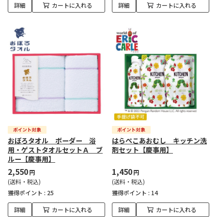
詳細
カートに入れる
詳細
カートに入れる
おぼろタオル ボーダー 浴
はらぺこあおむし キッチン洗
用・ゲストタオルセットＡ ブ
剤セット【慶事用】
ルー【慶事用】
2,550
1,450
円
円
(送料・税込)
(送料・税込)
獲得ポイント :
25
獲得ポイント :
14
詳細
カートに入れる
詳細
カートに入れる