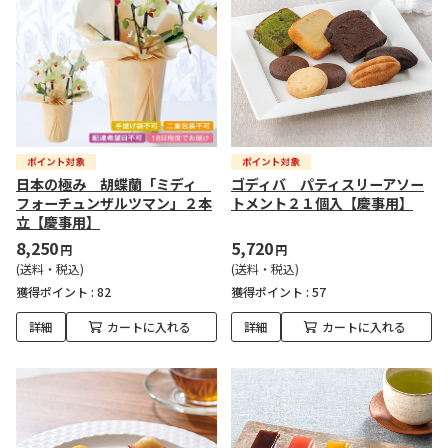
日本の極み 胡蝶蘭「ミディ
ゴディバ パティスリーアソー
フォーチュンザルツマン」２本
トメント２１個入【慶事用】
立【慶事用】
8,250
5,720
円
円
(送料・税込)
(送料・税込)
獲得ポイント :
82
獲得ポイント :
57
詳細
カートに入れる
詳細
カートに入れる