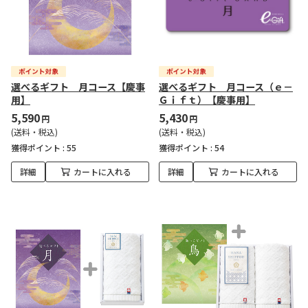
選べるギフト 月コース【慶事
選べるギフト 月コース（ｅ－
用】
Ｇｉｆｔ）【慶事用】
5,590
5,430
円
円
(送料・税込)
(送料・税込)
獲得ポイント :
55
獲得ポイント :
54
詳細
カートに入れる
詳細
カートに入れる