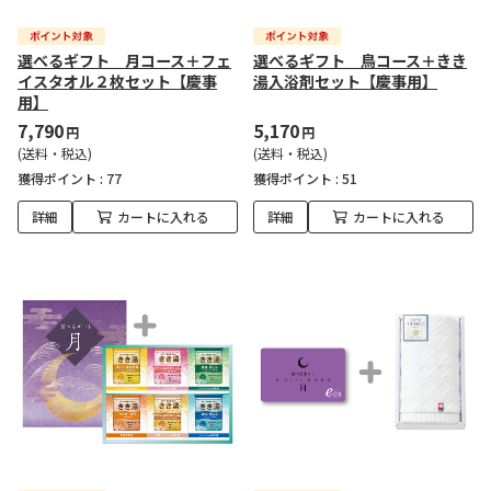
選べるギフト 月コース＋フェ
選べるギフト 鳥コース＋きき
イスタオル２枚セット【慶事
湯入浴剤セット【慶事用】
用】
7,790
5,170
円
円
(送料・税込)
(送料・税込)
獲得ポイント :
77
獲得ポイント :
51
詳細
カートに入れる
詳細
カートに入れる