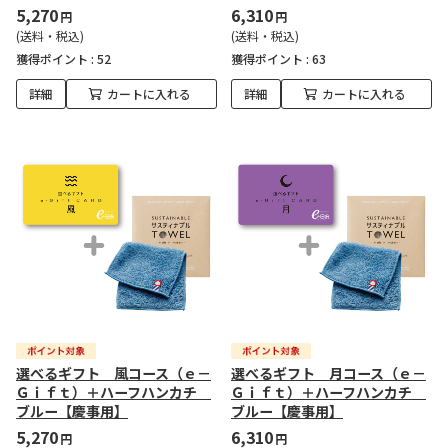
5,270
6,310
円
円
(送料・税込)
(送料・税込)
獲得ポイント :
52
獲得ポイント :
63
詳細
カートに入れる
詳細
カートに入れる
選べるギフト 風コース（ｅ－
選べるギフト 月コース（ｅ－
Ｇｉｆｔ）＋ハーフハンカチ
Ｇｉｆｔ）＋ハーフハンカチ
ブルー【慶事用】
ブルー【慶事用】
5,270
6,310
円
円