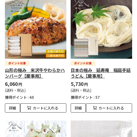
山形の極み 米沢牛やわらかハ
日本の極み 延寿庵 稲庭手延
ンバーグ【慶事用】
うどん【慶事用】
6,060
5,730
円
円
(送料・税込)
(送料・税込)
獲得ポイント :
60
獲得ポイント :
57
詳細
カートに入れる
詳細
カートに入れる