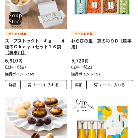
スープストックトーキョー ４
わらびの里 京の彩りＢ【慶事
種のＯｋａｙｕセット１６袋
用】
【慶事用】
6,910
5,720
円
円
(送料・税込)
(送料・税込)
獲得ポイント :
69
獲得ポイント :
57
詳細
カートに入れる
詳細
カートに入れる