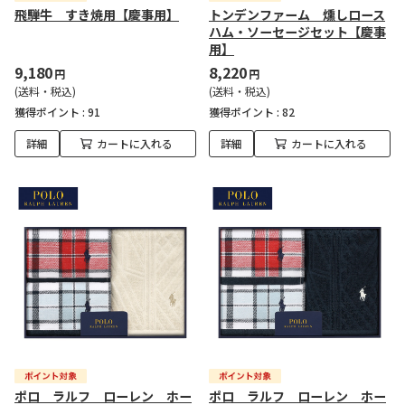
飛騨牛 すき焼用【慶事用】
トンデンファーム 燻しロース
ハム・ソーセージセット【慶事
用】
9,180
8,220
円
円
(送料・税込)
(送料・税込)
獲得ポイント :
91
獲得ポイント :
82
詳細
カートに入れる
詳細
カートに入れる
ポロ ラルフ ローレン ホー
ポロ ラルフ ローレン ホー