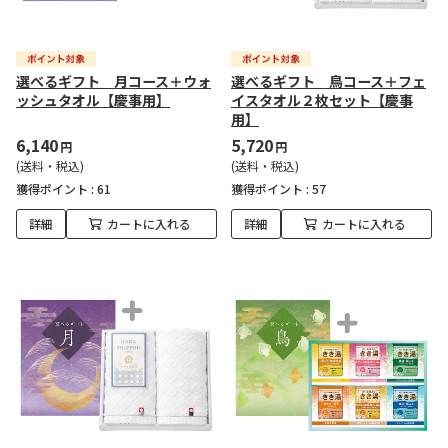
選べるギフト 月コース＋ウォ
選べるギフト 鳥コース＋フェ
ッシュタオル【慶事用】
イスタオル２枚セット【慶事
用】
6,140
5,720
円
円
(送料・税込)
(送料・税込)
獲得ポイント :
61
獲得ポイント :
57
詳細
カートに入れる
詳細
カートに入れる