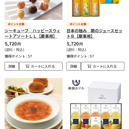
シーキューブ ハッピースウィ
日本の極み 朝のジュースセッ
ートアソートＬＬ【慶事用】
トＢ【慶事用】
5,720
5,720
円
円
(送料・税込)
(送料・税込)
獲得ポイント :
57
獲得ポイント :
57
詳細
カートに入れる
詳細
カートに入れる