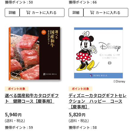
獲得ポイント :
50
獲得ポイント :
66
詳細
カートに入れる
詳細
カートに入れる
選べる国産和牛カタログギフ
ディズニーカタログギフトセレ
ト 健勝コース【慶事用】
クション ハッピー コース
【慶事用】
5,940
5,820
円
円
(送料・税込)
(送料・税込)
獲得ポイント :
59
獲得ポイント :
58