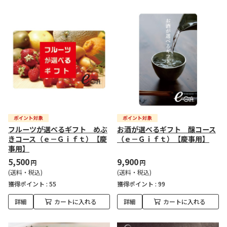
フルーツが選べるギフト めぶ
お酒が選べるギフト 醸コース
きコース（ｅ－Ｇｉｆｔ）【慶
（ｅ－Ｇｉｆｔ）【慶事用】
事用】
5,500
9,900
円
円
(送料・税込)
(送料・税込)
獲得ポイント :
55
獲得ポイント :
99
詳細
カートに入れる
詳細
カートに入れる