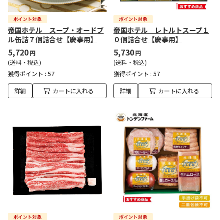
帝国ホテル スープ・オードブ
帝国ホテル レトルトスープ１
ル缶詰７個詰合せ【慶事用】
０個詰合せ【慶事用】
5,720
5,730
円
円
(送料・税込)
(送料・税込)
獲得ポイント :
57
獲得ポイント :
57
詳細
カートに入れる
詳細
カートに入れる