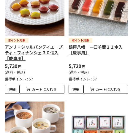
アンリ・シャルパンティエ プ
鶴屋八幡 一口羊羹２１本入
ティ・フィナンシェ３０個入
【慶事用】
【慶事用】
5,730
5,720
円
円
(送料・税込)
(送料・税込)
獲得ポイント :
57
獲得ポイント :
57
詳細
カートに入れる
詳細
カートに入れる