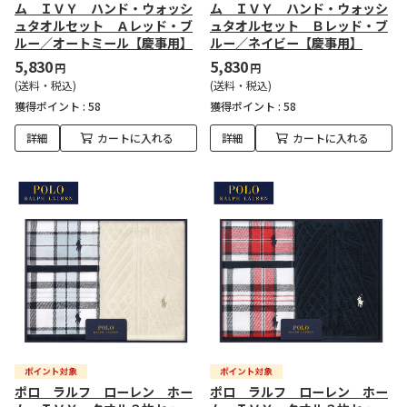
ム ＩＶＹ ハンド・ウォッシ
ム ＩＶＹ ハンド・ウォッシ
ュタオルセット Ａレッド・ブ
ュタオルセット Ｂレッド・ブ
ルー／オートミール【慶事用】
ルー／ネイビー【慶事用】
5,830
5,830
円
円
(送料・税込)
(送料・税込)
獲得ポイント :
58
獲得ポイント :
58
詳細
カートに入れる
詳細
カートに入れる
ポロ ラルフ ローレン ホー
ポロ ラルフ ローレン ホー