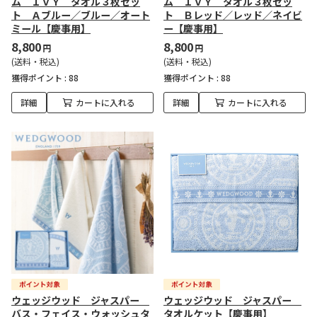
ム ＩＶＹ タオル３枚セッ
ム ＩＶＹ タオル３枚セッ
ト Ａブルー／ブルー／オート
ト Ｂレッド／レッド／ネイビ
ミール【慶事用】
ー【慶事用】
8,800
8,800
円
円
(送料・税込)
(送料・税込)
獲得ポイント :
88
獲得ポイント :
88
詳細
カートに入れる
詳細
カートに入れる
ウェッジウッド ジャスパー
ウェッジウッド ジャスパー
バス・フェイス・ウォッシュタ
タオルケット【慶事用】