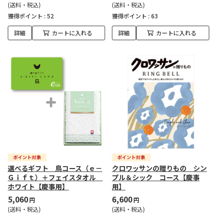
(送料・税込)
(送料・税込)
獲得ポイント :
52
獲得ポイント :
63
詳細
カートに入れる
詳細
カートに入れる
選べるギフト 鳥コース（ｅ－
クロワッサンの贈りもの シン
Ｇｉｆｔ）＋フェイスタオル
プル＆シック コース【慶事
ホワイト【慶事用】
用】
5,060
6,600
円
円
(送料・税込)
(送料・税込)