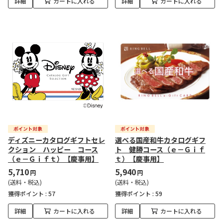
詳細
カートに入れる
詳細
カートに入れる
ディズニーカタログギフトセレ
選べる国産和牛カタログギフ
クション ハッピー コース
ト 健勝コース（ｅ－Ｇｉｆ
（ｅ－Ｇｉｆｔ）【慶事用】
ｔ）【慶事用】
5,710
5,940
円
円
(送料・税込)
(送料・税込)
獲得ポイント :
57
獲得ポイント :
59
詳細
カートに入れる
詳細
カートに入れる