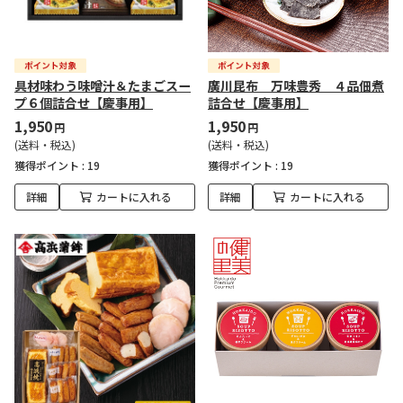
具材味わう味噌汁＆たまごスー
廣川昆布 万味豊秀 ４品佃煮
プ６個詰合せ【慶事用】
詰合せ【慶事用】
1,950
1,950
円
円
(送料・税込)
(送料・税込)
獲得ポイント :
19
獲得ポイント :
19
詳細
カートに入れる
詳細
カートに入れる