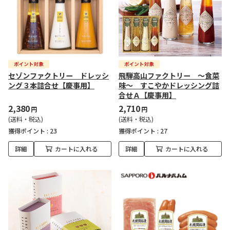
セゾンファクトリー ドレッシ
飛騨高山ファクトリー ～食菜
ング３本詰合せ【慶事用】
味～ すこやかドレッシング詰
合せＡ【慶事用】
2,380
2,710
円
円
(送料・税込)
(送料・税込)
獲得ポイント :
23
獲得ポイント :
27
詳細
カートに入れる
詳細
カートに入れる