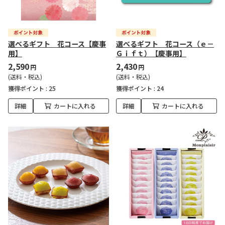
選べるギフト 花コース【慶事
選べるギフト 花コース（ｅ－
用】
Ｇｉｆｔ）【慶事用】
2,590
2,430
円
円
(送料・税込)
(送料・税込)
獲得ポイント :
25
獲得ポイント :
24
詳細
カートに入れる
詳細
カートに入れる