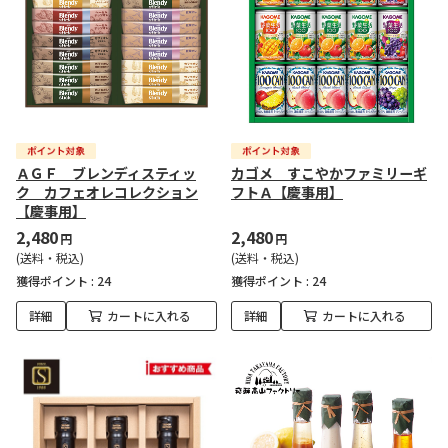
ＡＧＦ ブレンディスティッ
カゴメ すこやかファミリーギ
ク カフェオレコレクション
フトＡ【慶事用】
【慶事用】
2,480
2,480
円
円
(送料・税込)
(送料・税込)
獲得ポイント :
24
獲得ポイント :
24
詳細
カートに入れる
詳細
カートに入れる