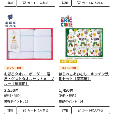
詳細
カートに入れる
詳細
カートに入れる
おぼろタオル ボーダー 浴
はらぺこあおむし キッチン洗
用・ゲストタオルセットＡ ブ
剤セット【慶事用】
ルー【慶事用】
2,550
1,450
円
円
(送料・税込)
(送料・税込)
獲得ポイント :
25
獲得ポイント :
14
詳細
カートに入れる
詳細
カートに入れる