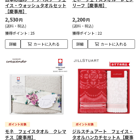
イス・ウォッシュタオルセット
リーフ【慶事用】
【慶事用】
2,530
2,200
円
円
(送料・税込)
(送料・税込)
獲得ポイント :
25
獲得ポイント :
22
詳細
カートに入れる
詳細
カートに入れる
モネ フェイスタオル クレマ
ジルスチュアート フェイス・
チス【慶事用】
タオルハンカチセットＡ【慶事