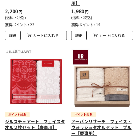
用】
2,200
1,980
円
円
(送料・税込)
(送料・税込)
獲得ポイント :
22
獲得ポイント :
19
詳細
カートに入れる
詳細
カートに入れる
ジルスチュアート フェイスタ
アーバンリサーチ フェイス・
オル２枚セット【慶事用】
ウォッシュタオルセット ブル
ー【慶事用】