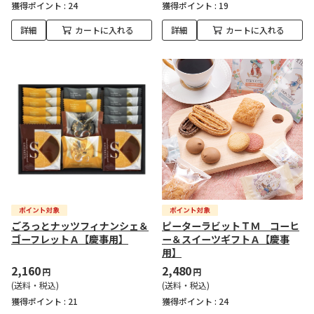
獲得ポイント :
24
獲得ポイント :
19
詳細
カートに入れる
詳細
カートに入れる
ごろっとナッツフィナンシェ＆
ピーターラビットＴＭ コーヒ
ゴーフレットＡ【慶事用】
ー＆スイーツギフトＡ【慶事
用】
2,160
2,480
円
円
(送料・税込)
(送料・税込)
獲得ポイント :
21
獲得ポイント :
24