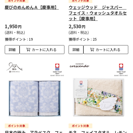
慶びのめんめんＡ【慶事用】
ウェッジウッド ジャスパー
フェイス・ウォッシュタオルセ
ット【慶事用】
1,950
2,530
円
円
(送料・税込)
(送料・税込)
獲得ポイント :
19
獲得ポイント :
25
詳細
カートに入れる
詳細
カートに入れる
日本の極み アラベスク フェ
モネ フェイスタオル レモン