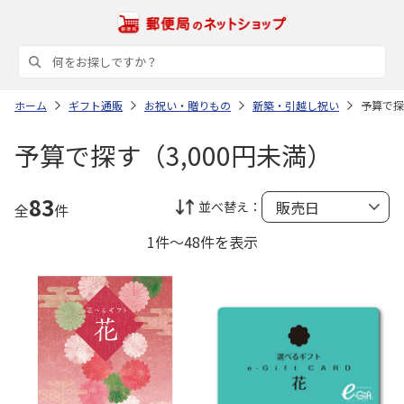
ホーム
ギフト通販
お祝い・贈りもの
新築・引越し祝い
予算で探
予算で探す（3,000円未満）
83
並べ替え：
全
件
1件～48件を表示