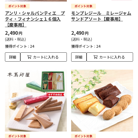
アンリ・シャルパンティエ プ
モンプレジール ミレージャム
ティ・フィナンシェ１６個入
サンドアソート【慶事用】
【慶事用】
2,490
2,490
円
円
(送料・税込)
(送料・税込)
獲得ポイント :
24
獲得ポイント :
24
詳細
カートに入れる
詳細
カートに入れる