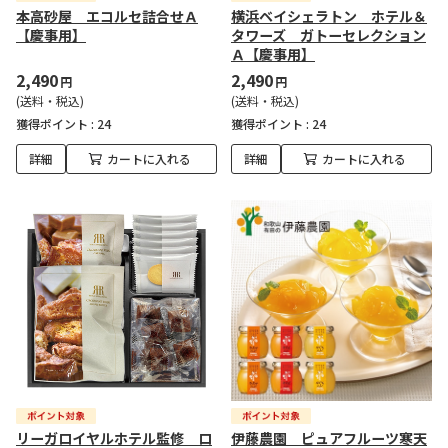
本高砂屋 エコルセ詰合せＡ
横浜ベイシェラトン ホテル＆
【慶事用】
タワーズ ガトーセレクション
Ａ【慶事用】
2,490
2,490
円
円
(送料・税込)
(送料・税込)
獲得ポイント :
24
獲得ポイント :
24
詳細
カートに入れる
詳細
カートに入れる
リーガロイヤルホテル監修 ロ
伊藤農園 ピュアフルーツ寒天