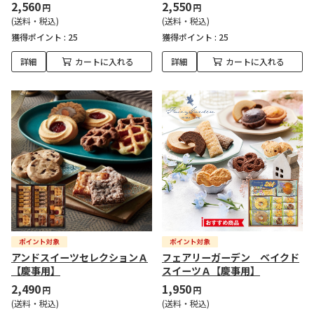
2,560
2,550
円
円
(送料・税込)
(送料・税込)
獲得ポイント :
25
獲得ポイント :
25
詳細
カートに入れる
詳細
カートに入れる
アンドスイーツセレクションＡ
フェアリーガーデン ベイクド
【慶事用】
スイーツＡ【慶事用】
2,490
1,950
円
円
(送料・税込)
(送料・税込)