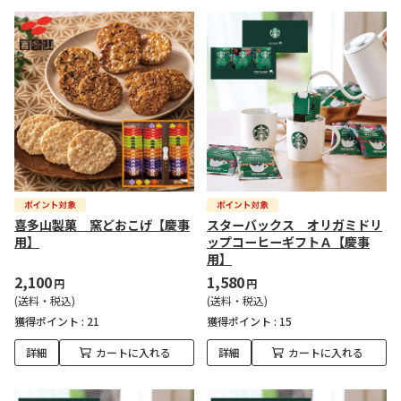
喜多山製菓 窯どおこげ【慶事
スターバックス オリガミドリ
用】
ップコーヒーギフトＡ【慶事
用】
2,100
1,580
円
円
(送料・税込)
(送料・税込)
獲得ポイント :
21
獲得ポイント :
15
詳細
カートに入れる
詳細
カートに入れる