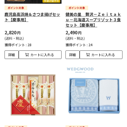
鹿児島高浜焼＆さつま揚げセッ
健美の里 贅沢－Ｚｅｉｔａｋ
ト【慶事用】
ｕ－北海道スープリゾット３食
セット【慶事用】
2,820
2,490
円
円
(送料・税込)
(送料・税込)
獲得ポイント :
28
獲得ポイント :
24
詳細
カートに入れる
詳細
カートに入れる