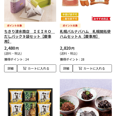
ちきり清水商店 ＩＥＩＲＯ
札幌バルナバハム 札幌開拓使
だしパック９袋セット【慶事
ハムセットＡ【慶事用】
用】
2,480
2,820
円
円
(送料・税込)
(送料・税込)
獲得ポイント :
24
獲得ポイント :
28
詳細
カートに入れる
詳細
カートに入れる