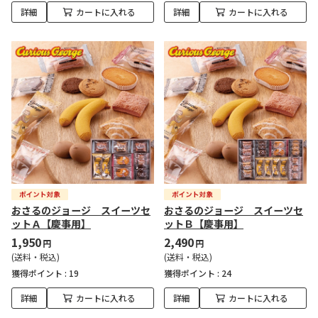
詳細
カートに入れる
詳細
カートに入れる
おさるのジョージ スイーツセ
おさるのジョージ スイーツセ
ットＡ【慶事用】
ットＢ【慶事用】
1,950
2,490
円
円
(送料・税込)
(送料・税込)
獲得ポイント :
19
獲得ポイント :
24
詳細
カートに入れる
詳細
カートに入れる