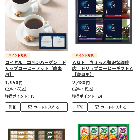
ロイヤル コペンハーゲン ド
ＡＧＦ ちょっと贅沢な珈琲
リップコーヒーセット【慶事
店 ドリップコーヒーギフトＡ
用】
【慶事用】
1,950
2,480
円
円
(送料・税込)
(送料・税込)
獲得ポイント :
19
獲得ポイント :
24
詳細
カートに入れる
詳細
カートに入れる