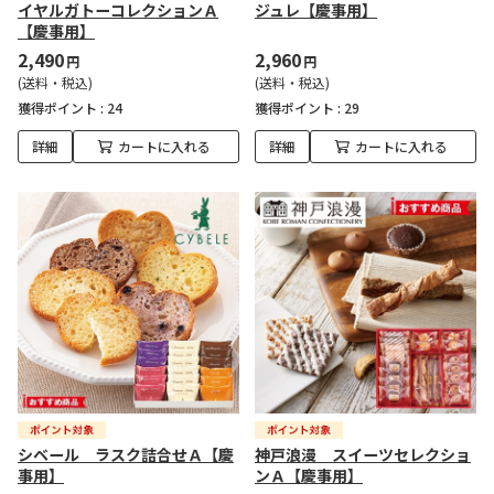
イヤルガトーコレクションＡ
ジュレ【慶事用】
【慶事用】
2,490
2,960
円
円
(送料・税込)
(送料・税込)
獲得ポイント :
24
獲得ポイント :
29
詳細
カートに入れる
詳細
カートに入れる
シベール ラスク詰合せＡ【慶
神戸浪漫 スイーツセレクショ
事用】
ンＡ【慶事用】