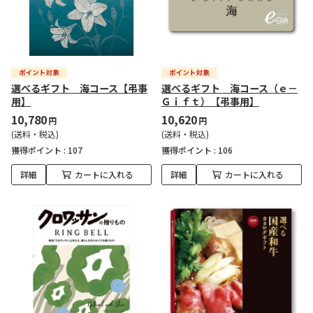
選べるギフト 海コース【弔事
選べるギフト 海コース（ｅ－
用】
Ｇｉｆｔ）【弔事用】
10,780
10,620
円
円
(送料・税込)
(送料・税込)
獲得ポイント :
107
獲得ポイント :
106
詳細
カートに入れる
詳細
カートに入れる