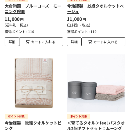
大倉陶園 ブルーローズ モー
今治謹製 紋織タオルケットベ
ニング碗皿
ージュ
11,000
11,000
円
円
(送料別・税込)
(送料別・税込)
獲得ポイント :
110
獲得ポイント :
110
詳細
カートに入れる
詳細
カートに入れる
今治謹製 紋織タオルケットピ
＜育てるタオル＞feel バスタオ
ンク
ル2個ギフトセット：ムーング