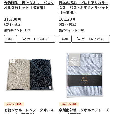
今治謹製 極上タオル バスタ
日本の極み プレミアムカラー
オル２枚セット【弔事用】
２２ バス・浴用タオルセット
【弔事用】
11,330
10,120
円
円
(送料・税込)
(送料・税込)
獲得ポイント :
113
獲得ポイント :
101
詳細
カートに入れる
詳細
カートに入れる
七福タオル レンヌ タオル４
泉州南部織 タオルケット ブ