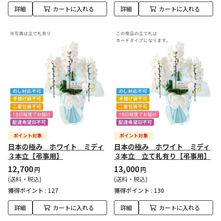
詳細
カートに入れる
詳細
カートに入れる
日本の極み ホワイト ミディ
日本の極み ホワイト ミディ
３本立【弔事用】
３本立 立て札有り【弔事用】
12,700
13,000
円
円
(送料・税込)
(送料・税込)
獲得ポイント :
127
獲得ポイント :
130
詳細
カートに入れる
詳細
カートに入れる