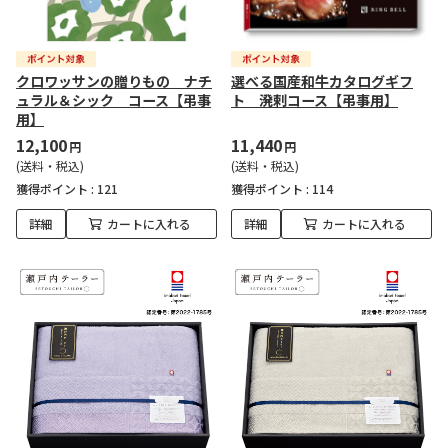
クロワッサンの贈りもの ナチ
選べる国産和牛カタログギフ
ュラル＆シック コース【弔事
ト 溌剌コース【弔事用】
用】
12,100
11,440
円
円
(送料・税込)
(送料・税込)
獲得ポイント :
121
獲得ポイント :
114
詳細
カートに入れる
詳細
カートに入れる