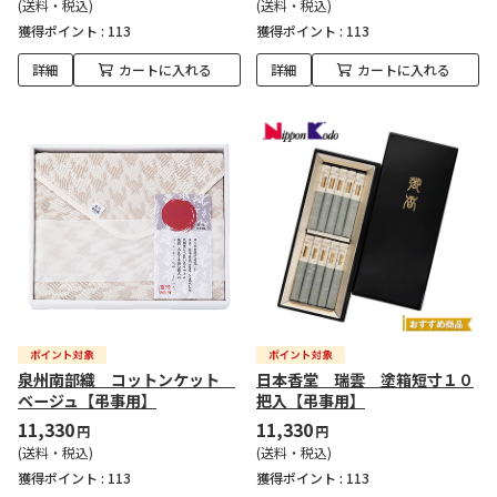
(送料・税込)
(送料・税込)
獲得ポイント :
113
獲得ポイント :
113
詳細
カートに入れる
詳細
カートに入れる
泉州南部織 コットンケット
日本香堂 瑞雲 塗箱短寸１０
ベージュ【弔事用】
把入【弔事用】
11,330
11,330
円
円
(送料・税込)
(送料・税込)
獲得ポイント :
113
獲得ポイント :
113