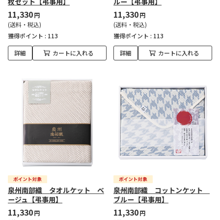
枚セット【弔事用】
ルー【弔事用】
11,330
11,330
円
円
(送料・税込)
(送料・税込)
獲得ポイント :
113
獲得ポイント :
113
詳細
カートに入れる
詳細
カートに入れる
泉州南部織 タオルケット ベ
泉州南部織 コットンケット
ージュ【弔事用】
ブルー【弔事用】
11,330
11,330
円
円