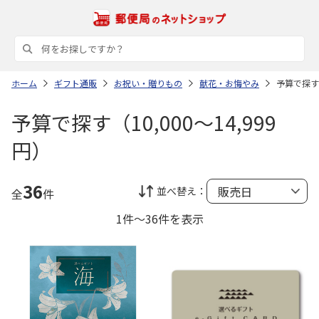
ホーム
ギフト通販
お祝い・贈りもの
献花・お悔やみ
予算で探す（
予算で探す（10,000～14,999
円）
36
並べ替え：
全
件
1件～36件を表示