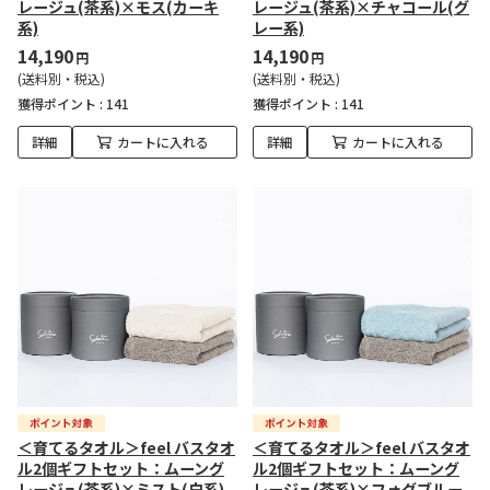
レージュ(茶系)×モス(カーキ
レージュ(茶系)×チャコール(グ
系)
レー系)
14,190
14,190
円
円
(送料別・税込)
(送料別・税込)
獲得ポイント :
141
獲得ポイント :
141
詳細
カートに入れる
詳細
カートに入れる
＜育てるタオル＞feel バスタオ
＜育てるタオル＞feel バスタオ
ル2個ギフトセット：ムーング
ル2個ギフトセット：ムーング
レージュ(茶系)×ミスト(白系)
レージュ(茶系)×フォグブルー